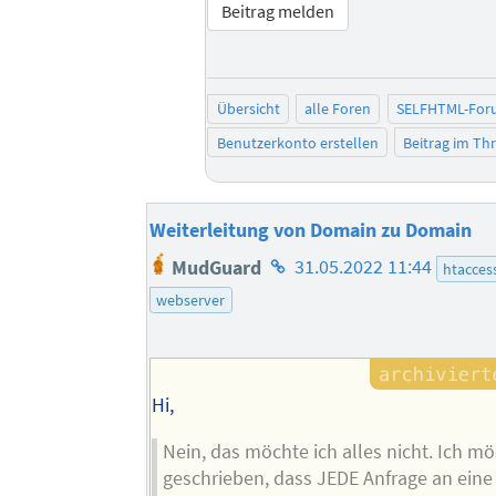
Beitrag melden
Übersicht
alle Foren
SELFHTML-For
Benutzerkonto erstellen
Beitrag im T
Weiterleitung von Domain zu Domain
Homepage
MudGuard
31.05.2022 11:44
htacces
des
webserver
Autors
Hi,
Nein, das möchte ich alles nicht. Ich mö
geschrieben, dass JEDE Anfrage an eine