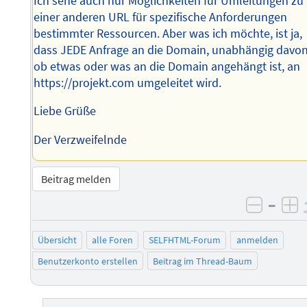
Ich sehe auch nur Möglichkeiten für Umleitungen zu
einer anderen URL für spezifische Anforderungen
bestimmter Ressourcen. Aber was ich möchte, ist ja,
dass JEDE Anfrage an die Domain, unabhängig davon
ob etwas oder was an die Domain angehängt ist, an
https://projekt.com umgeleitet wird.
Liebe Grüße
Der Verzweifelnde
Beitrag melden
–
negati
po
Übersicht
alle Foren
SELFHTML-Forum
anmelden
Benutzerkonto erstellen
Beitrag im Thread-Baum