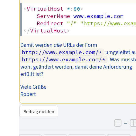
<
VirtualHost
 *
:
80
>
ServerName
 www.example.com

Redirect
"/" "https://www.exa
</
VirtualHost
>
Damit werden
alle
URLs der Form
http://www.example.com/*
umgeleitet a
https://www.example.com/*
. Was müsst
wohl geändert werden, damit deine Anforderung
erfüllt ist?
Viele Grüße
Robert
Beitrag melden
–
negat