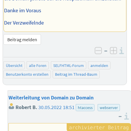
Danke im Voraus
Der Verzweifelnde
Beitrag melden
–
I
negativ be
posit
Übersicht
alle Foren
SELFHTML-Forum
anmelden
Benutzerkonto erstellen
Beitrag im Thread-Baum
Weiterleitung von Domain zu Domain
Robert B.
30.05.2022 18:51
htaccess
webserver
–