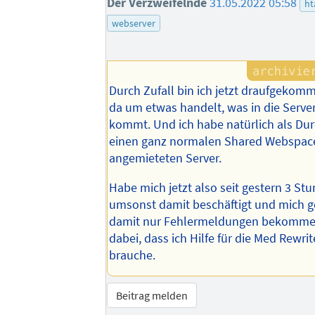
Der Verzweifelnde
31.05.2022 05:58
ht
webserver
Durch Zufall bin ich jetzt draufgekomm
da um etwas handelt, was in die Serve
kommt. Und ich habe natürlich als Dur
einen ganz normalen Shared Webspac
angemieteten Server.
Habe mich jetzt also seit gestern 3 Stu
umsonst damit beschäftigt und mich ge
damit nur Fehlermeldungen bekomme. 
dabei, dass ich Hilfe für die Med Rewri
brauche.
Beitrag melden