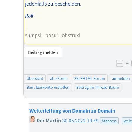
jedenfalls zu bescheiden.
Rolf
--
sumpsi - posui - obstruxi
Beitrag melden
–
neg
Übersicht
alle Foren
SELFHTML-Forum
anmelden
Benutzerkonto erstellen
Beitrag im Thread-Baum
Weiterleitung von Domain zu Domain
Der Martin
30.05.2022 19:49
htaccess
webs