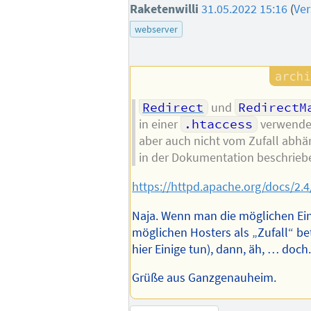
Raketenwilli
31.05.2022 15:16
(
Ve
webserver
Redirect
und
RedirectM
in einer
.htaccess
verwendet
aber auch nicht vom Zufall abhä
in der Dokumentation beschrieb
https://httpd.apache.org/docs/2.
Naja. Wenn man die möglichen Ein
möglichen Hosters als „Zufall“ be
hier Einige tun), dann, äh, … doch
Grüße aus Ganzgenauheim.