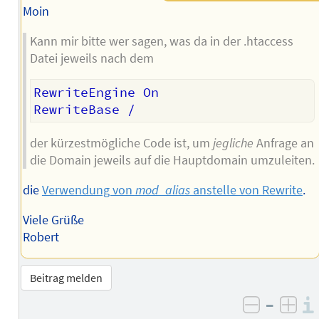
Moin
Kann mir bitte wer sagen, was da in der .htaccess
Datei jeweils nach dem
RewriteEngine On

der kürzestmögliche Code ist, um
jegliche
Anfrage an
die Domain jeweils auf die Hauptdomain umzuleiten.
die
Verwendung von
mod_alias
anstelle von Rewrite
.
Viele Grüße
Robert
Beitrag melden
–
negativ 
posi