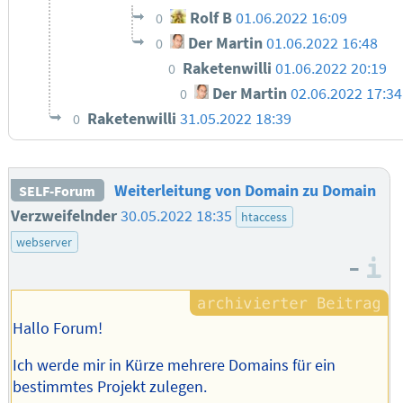
Rolf B
01.06.2022 16:09
0
Der Martin
01.06.2022 16:48
0
Raketenwilli
01.06.2022 20:19
0
Der Martin
02.06.2022 17:34
0
Raketenwilli
31.05.2022 18:39
0
Weiterleitung von Domain zu Domain
SELF-Forum
Verzweifelnder
30.05.2022 18:35
htaccess
webserver
–
I
Hallo Forum!
Ich werde mir in Kürze mehrere Domains für ein
bestimmtes Projekt zulegen.