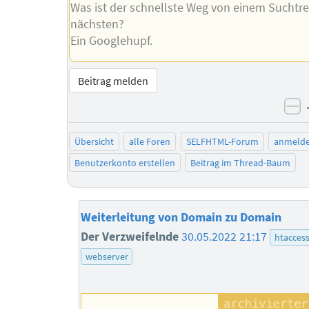
Was ist der schnellste Weg von einem Suchtre
nächsten?
Ein Googlehupf.
Beitrag melden
ne
Übersicht
alle Foren
SELFHTML-Forum
anmeld
Benutzerkonto erstellen
Beitrag im Thread-Baum
Weiterleitung von Domain zu Domain
Der Verzweifelnde
30.05.2022 21:17
htacces
webserver