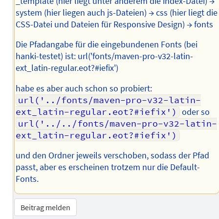
_template (hier liegt unter anderem die index-Datei) →
system (hier liegen auch js-Dateien) → css (hier liegt die
CSS-Datei und Dateien für Responsive Design) → fonts
Die Pfadangabe für die eingebundenen Fonts (bei
hanki-testet) ist: url('fonts/maven-pro-v32-latin-
ext_latin-regular.eot?#iefix')
habe es aber auch schon so probiert:
url('../fonts/maven-pro-v32-latin-
ext_latin-regular.eot?#iefix')
oder so
url('../../fonts/maven-pro-v32-latin-
ext_latin-regular.eot?#iefix')
und den Ordner jeweils verschoben, sodass der Pfad
passt, aber es erscheinen trotzem nur die Default-
Fonts.
Beitrag melden