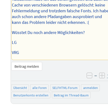
Cache von verschiedenen Browsern gelöscht: keine
Fehlermeldung und trotzdem falsche Fonts. Ich hab
auch schon andere Pfadangaben ausprobiert und
kann das Problem leider nicht erkennen. :(
Wüsstet Du noch andere Möglichkeiten?
LG
VRG
Beitrag melden
–
negati
po
Übersicht
alle Foren
SELFHTML-Forum
anmelden
Benutzerkonto erstellen
Beitrag im Thread-Baum