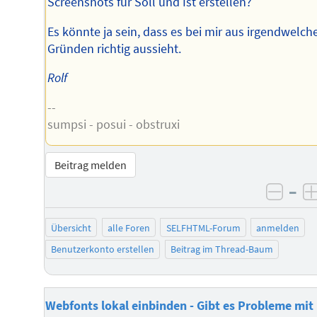
Screenshots für Soll und Ist erstellen?
Es könnte ja sein, dass es bei mir aus irgendwelch
Gründen richtig aussieht.
Rolf
--
sumpsi - posui - obstruxi
Beitrag melden
–
negat
Übersicht
alle Foren
SELFHTML-Forum
anmelden
Benutzerkonto erstellen
Beitrag im Thread-Baum
Webfonts lokal einbinden - Gibt es Probleme mit