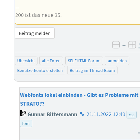
--
200 ist das neue 35.
Beitrag melden
–
negati
po
Übersicht
alle Foren
SELFHTML-Forum
anmelden
Benutzerkonto erstellen
Beitrag im Thread-Baum
Webfonts lokal einbinden - Gibt es Probleme mit
STRATO??
Homepage
Gunnar Bittersmann
21.11.2022 12:49
css
des
font
Autors