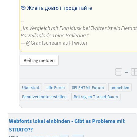
🖖 Живіть довго і процвітайте
--
„Im Vergleich mit Elon Musk bei Twitter ist ein Elefan
Porzellanladen eine Ballerina.“
— @Grantscheam auf Twitter
Beitrag melden
–
negat
Übersicht
alle Foren
SELFHTML-Forum
anmelden
Benutzerkonto erstellen
Beitrag im Thread-Baum
Webfonts lokal einbinden - Gibt es Probleme mit
STRATO??