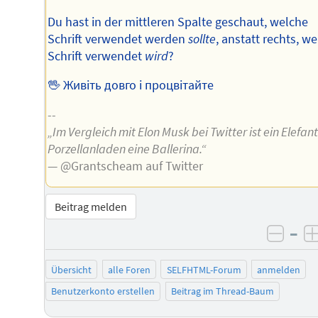
Du hast in der mittleren Spalte geschaut, welche
Schrift verwendet werden
sollte
, anstatt rechts, w
Schrift verwendet
wird
?
🖖 Живіть довго і процвітайте
--
„Im Vergleich mit Elon Musk bei Twitter ist ein Elefan
Porzellanladen eine Ballerina.“
— @Grantscheam auf Twitter
Beitrag melden
–
negat
Übersicht
alle Foren
SELFHTML-Forum
anmelden
Benutzerkonto erstellen
Beitrag im Thread-Baum