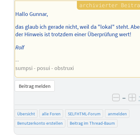
Hallo Gunnar,
das glaub ich gerade nicht, weil da "lokal" steht. Abe
der Hinweis ist trotzdem einer Überprüfung wert!
Rolf
--
sumpsi - posui - obstruxi
Beitrag melden
–
negati
po
Übersicht
alle Foren
SELFHTML-Forum
anmelden
Benutzerkonto erstellen
Beitrag im Thread-Baum