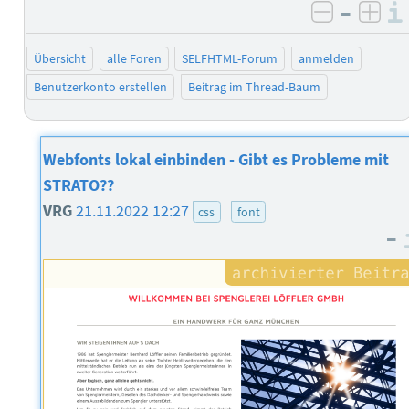
–
negativ 
posi
Übersicht
alle Foren
SELFHTML-Forum
anmelden
Benutzerkonto erstellen
Beitrag im Thread-Baum
Webfonts lokal einbinden - Gibt es Probleme mit
STRATO??
VRG
21.11.2022 12:27
css
font
–