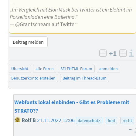
--
„Im Vergleich mit Elon Musk bei Twitter ist ein Elefant im
Porzellanladen eine Ballerina.“
— @Grantscheam auf Twitter
Beitrag melden
+1
negativ b
posi
Übersicht
alle Foren
SELFHTML-Forum
anmelden
Benutzerkonto erstellen
Beitrag im Thread-Baum
Webfonts lokal einbinden - Gibt es Probleme mit
STRATO??
Rolf B
21.11.2022 12:06
datenschutz
font
recht
–