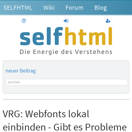
SELFHTML
Wiki
Forum
Blog
Hilfe
anmelden
Benutzerk
neuer Beitrag
Suchbegriff
VRG:
Webfonts lokal
einbinden - Gibt es Probleme