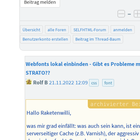
Beitrag melden
–
negat
Übersicht
alle Foren
SELFHTML-Forum
anmelden
Benutzerkonto erstellen
Beitrag im Thread-Baum
Webfonts lokal einbinden - Gibt es Probleme m
STRATO??
Rolf B
21.11.2022 12:09
css
font
Hallo Raketenwilli,
was mir grad einfällt: was auch sein kann, ist ein
serverseitiger Cache (z.B. Varnish), der aggressiv