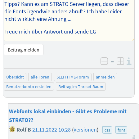
Tipps? Kann es am STRATO Server liegen, dass dieser
die Fonts irgendwie anders abruft? Ich habe leider
nicht wirklich eine Ahnung ...
Freue mich über Antwort und sende LG
Beitrag melden
–
I
negativ be
posit
Übersicht
alle Foren
SELFHTML-Forum
anmelden
Benutzerkonto erstellen
Beitrag im Thread-Baum
Webfonts lokal einbinden - Gibt es Probleme mit
STRATO??
Rolf B
21.11.2022 10:28
(
Versionen
)
css
font
–