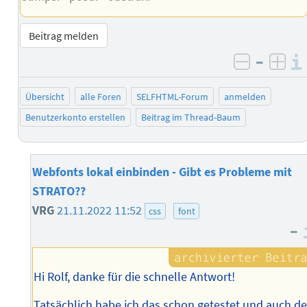
Beitrag melden
–
negativ 
posi
Übersicht
alle Foren
SELFHTML-Forum
anmelden
Benutzerkonto erstellen
Beitrag im Thread-Baum
Webfonts lokal einbinden - Gibt es Probleme mit
STRATO??
VRG
21.11.2022 11:52
css
font
–
Hi Rolf, danke für die schnelle Antwort!
Tatsächlich habe ich das schon getestet und auch d