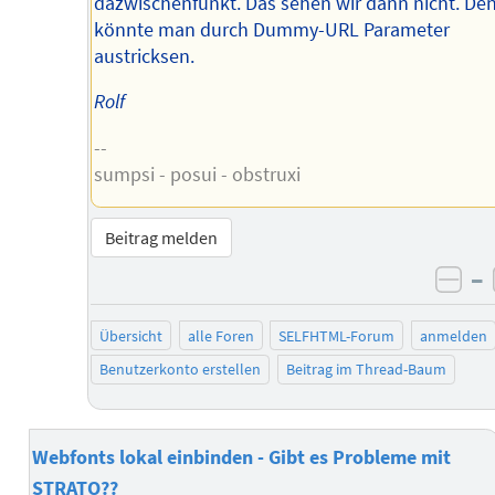
dazwischenfunkt. Das sehen wir dann nicht. De
könnte man durch Dummy-URL Parameter
austricksen.
Rolf
--
sumpsi - posui - obstruxi
Beitrag melden
–
neg
Übersicht
alle Foren
SELFHTML-Forum
anmelden
Benutzerkonto erstellen
Beitrag im Thread-Baum
Webfonts lokal einbinden - Gibt es Probleme mit
STRATO??