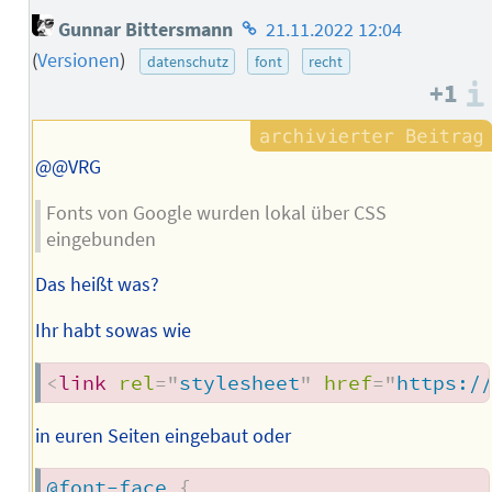
Homepage
Gunnar Bittersmann
21.11.2022 12:04
des
(
Versionen
)
datenschutz
font
recht
Autors
+1
@@VRG
Fonts von Google wurden lokal über CSS
eingebunden
Das heißt was?
Ihr habt sowas wie
<
link
rel
=
"
stylesheet
"
href
=
"
https:/
in euren Seiten eingebaut oder
@font-face
{