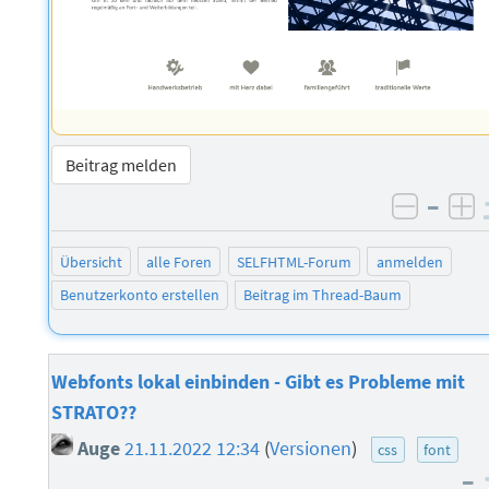
Beitrag melden
–
negati
po
Übersicht
alle Foren
SELFHTML-Forum
anmelden
Benutzerkonto erstellen
Beitrag im Thread-Baum
Webfonts lokal einbinden - Gibt es Probleme mit
STRATO??
Auge
21.11.2022 12:34
(
Versionen
)
css
font
–