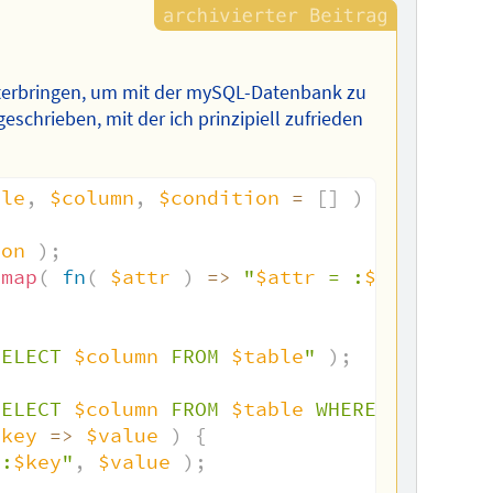
terbringen, um mit der mySQL-Datenbank zu
eschrieben, mit der ich prinzipiell zufrieden
ble
,
$column
,
$condition
=
[
]
)
ion
)
;
_map
(
fn
(
$attr
)
=>
"
$attr
 = :
$attr
"
,
$a
SELECT 
$column
 FROM 
$table
"
)
;
SELECT 
$column
 FROM 
$table
 WHERE 
$sql
"
)
;
$key
=>
$value
)
{
":
$key
"
,
$value
)
;