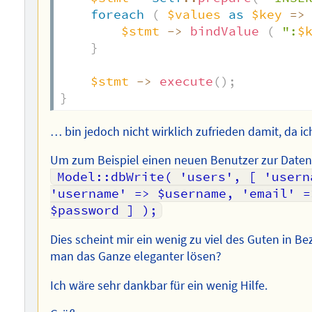
foreach
(
$values
as
$key
=>
$stmt
->
bindValue
(
":
$
}
$stmt
->
execute
(
)
;
}
… bin jedoch nicht wirklich zufrieden damit, da i
Um zum Beispiel einen neuen Benutzer zur Date
Model::dbWrite( 'users', [ 'usern
'username' => $username, 'email' =
$password ] );
Dies scheint mir ein wenig zu viel des Guten in B
man das Ganze eleganter lösen?
Ich wäre sehr dankbar für ein wenig Hilfe.