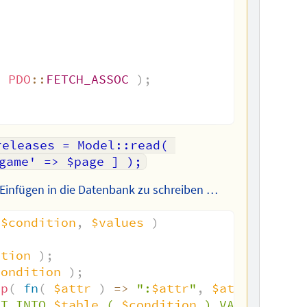
(
PDO
::
FETCH_ASSOC
)
;
releases = Model::read( 
game' => $page ] );
s Einfügen in die Datenbank zu schreiben …
$condition
,
$values
)
ition
)
;
condition
)
;
ap
(
fn
(
$attr
)
=>
":
$attr
"
,
$attrs
)
)
;
RT INTO 
$table
 ( 
$condition
 ) VALUES ( 
$s