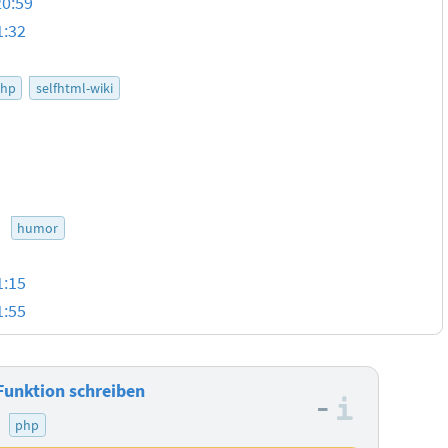
20:59
1:32
hp
selfhtml-wiki
9
humor
1:15
1:55
Funktion schreiben
–
Informa
php