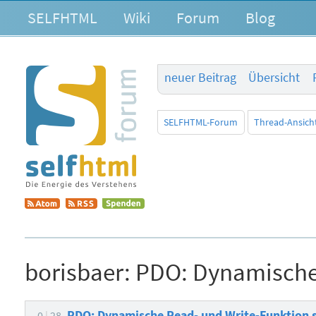
SELFHTML
Wiki
Forum
Blog
neuer Beitrag
Übersicht
SELFHTML-Forum
Thread-Ansich
borisbaer:
PDO: Dynamische 
PDO: Dynamische Read- und Write-Funktion 
0
28