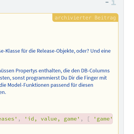
–
Info
se-Klasse für die Release-Objekte, oder? Und eine
 müssen Propertys enthalten, die den DB-Columns
ten, sonst programmierst Du Dir die Finger mit
die Model-Funktionen passend für diesen
en.
eases'
,
'id, value, game'
,
[
'game'
=>
$p