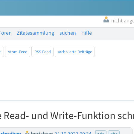
nicht ang
Foren
Zitatesammlung
suchen
Hilfe
t
Atom-Feed
RSS-Feed
archivierte Beiträge
Read- und Write-Funktion sch
schreiben
borisbaer
24.10.2022 00:34
pdo
php