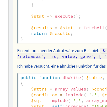
}
$stmt
->
execute
(
)
;
$results
=
$stmt
->
fetchAll
return
$results
;
}
Ein entsprechender Aufruf wäre zum Beispiel:
$
'releases', 'id, value, game', [ '
Ich habe versucht, eine ähnliche Funktion für da
public
function
dbWrite
(
$table
,
{
$attrs
=
array_values
(
$cond
$condition
=
implode
(
','
,
$
$sql
=
implode
(
','
,
array_m
$stmt
=
self
::
prepare
(
"INSE