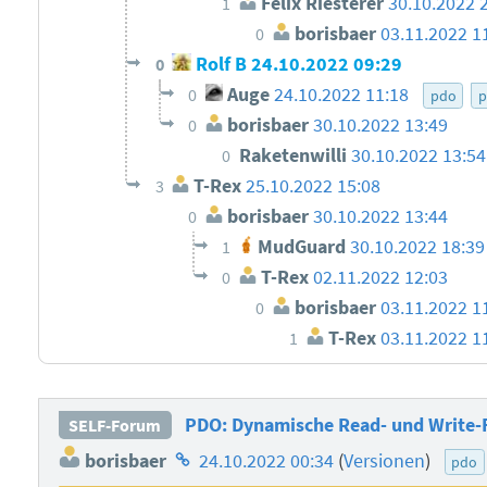
Felix Riesterer
30.10.2022 
1
borisbaer
03.11.2022 1
0
Rolf B
24.10.2022 09:29
0
Auge
24.10.2022 11:18
0
pdo
p
borisbaer
30.10.2022 13:49
0
Raketenwilli
30.10.2022 13:54
0
T-Rex
25.10.2022 15:08
3
borisbaer
30.10.2022 13:44
0
MudGuard
30.10.2022 18:3
1
T-Rex
02.11.2022 12:03
0
borisbaer
03.11.2022 1
0
T-Rex
03.11.2022 1
1
PDO: Dynamische Read- und Write-
SELF-Forum
Homepage
borisbaer
24.10.2022 00:34
(
Versionen
)
pdo
des