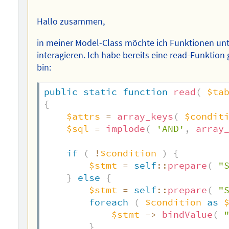
Autors
Hallo zusammen,
in meiner Model-Class möchte ich Funktionen un
interagieren. Ich habe bereits eine read-Funktion g
bin:
public
static
function
read
(
$ta
{
$attrs
=
array_keys
(
$condit
$sql
=
implode
(
'AND'
,
array
if
(
!
$condition
)
{
$stmt
=
self
::
prepare
(
"
}
else
{
$stmt
=
self
::
prepare
(
"
foreach
(
$condition
as
$stmt
->
bindValue
(
}