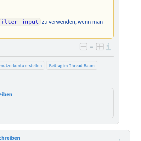
filter_input
zu verwenden, wenn man
–
Informa
negativ bewerten
positiv bewe
nutzerkonto erstellen
Beitrag im Thread-Baum
eiben
chreiben