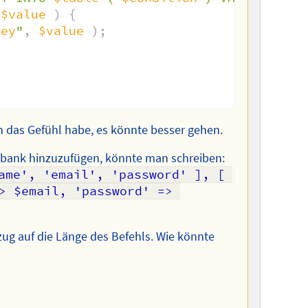
$value
)
{
key
"
,
$value
)
;
ch das Gefühl habe, es könnte besser gehen.
nbank hinzuzufügen, könnte man schreiben:
ame', 'email', 'password' ], [ 
> $email, 'password' => 
ezug auf die Länge des Befehls. Wie könnte