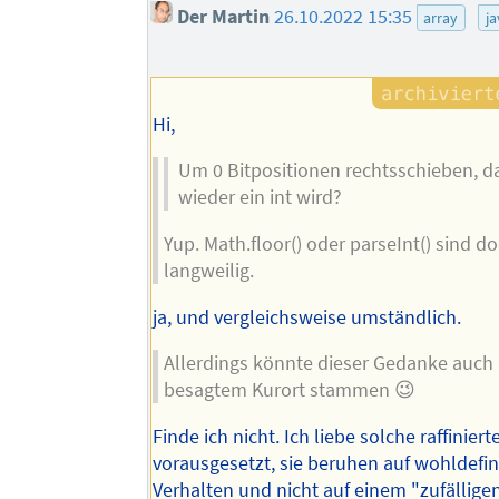
Der Martin
26.10.2022 15:35
array
ja
Hi,
Um 0 Bitpositionen rechtsschieben, d
wieder ein int wird?
Yup. Math.floor() oder parseInt() sind d
langweilig.
ja, und vergleichsweise umständlich.
Allerdings könnte dieser Gedanke auch
besagtem Kurort stammen 😉
Finde ich nicht. Ich liebe solche raffiniert
vorausgesetzt, sie beruhen auf wohldefi
Verhalten und nicht auf einem "zufällige