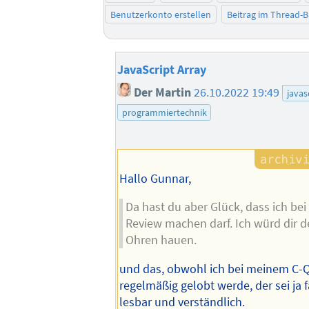
Benutzerkonto erstellen
Beitrag im Thread-
JavaScript Array
Der Martin
26.10.2022 19:49
javas
programmiertechnik
Hallo Gunnar,
Da hast du aber Glück, dass ich bei
Review machen darf. Ich würd dir 
Ohren hauen.
und das, obwohl ich bei meinem C-
regelmäßig gelobt werde, der sei ja 
lesbar und verständlich.