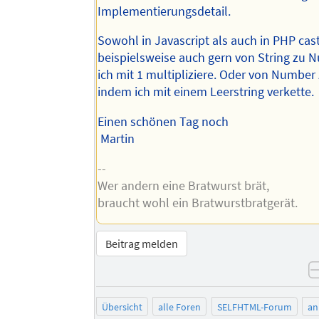
Implementierungsdetail.
Sowohl in Javascript als auch in PHP cast
beispielsweise auch gern von String zu 
ich mit 1 multipliziere. Oder von Number 
indem ich mit einem Leerstring verkette.
Einen schönen Tag noch
Martin
--
Wer andern eine Bratwurst brät,
braucht wohl ein Bratwurstbratgerät.
Beitrag melden
Übersicht
alle Foren
SELFHTML-Forum
an