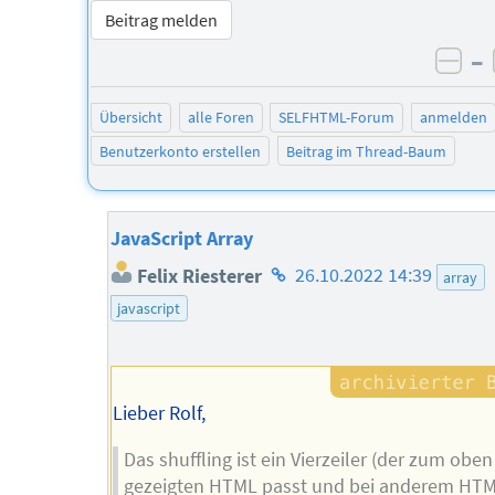
Beitrag melden
–
neg
Übersicht
alle Foren
SELFHTML-Forum
anmelden
Benutzerkonto erstellen
Beitrag im Thread-Baum
JavaScript Array
Homepage
Felix Riesterer
26.10.2022 14:39
array
des
javascript
Autors
Lieber Rolf,
Das shuffling ist ein Vierzeiler (der zum oben
gezeigten HTML passt und bei anderem HT