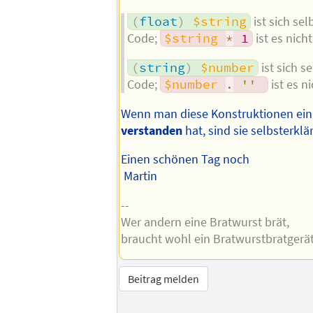
(
float
)
$string
ist sich se
Code;
$string
*
1
ist es nicht
(
string
)
$number
ist sich s
Code;
$number
.
''
ist es ni
Wenn man diese Konstruktionen ei
verstanden
hat, sind sie selbsterklä
Einen schönen Tag noch
Martin
--
Wer andern eine Bratwurst brät,
braucht wohl ein Bratwurstbratgerät
Beitrag melden