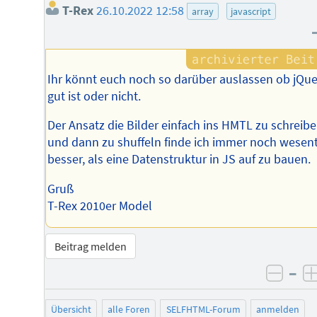
T-Rex
26.10.2022 12:58
array
javascript
Ihr könnt euch noch so darüber auslassen ob jQue
gut ist oder nicht.
Der Ansatz die Bilder einfach ins HMTL zu schreib
und dann zu shuffeln finde ich immer noch wesent
besser, als eine Datenstruktur in JS auf zu bauen.
Gruß
T-Rex 2010er Model
Beitrag melden
–
negat
Übersicht
alle Foren
SELFHTML-Forum
anmelden