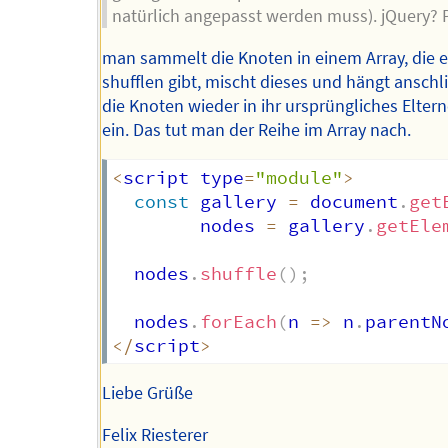
natürlich angepasst werden muss). jQuery? 
man sammelt die Knoten in einem Array, die e
shufflen gibt, mischt dieses und hängt ansch
die Knoten wieder in ihr ursprüngliches Elte
ein. Das tut man der Reihe im Array nach.
<
script type
=
"module"
>
const
 gallery 
=
 document
.
get
        nodes 
=
 gallery
.
getEle
  nodes
.
shuffle
(
)
;
  nodes
.
forEach
(
n
=>
 n
.
parentN
<
/
script
>
Liebe Grüße
Felix Riesterer