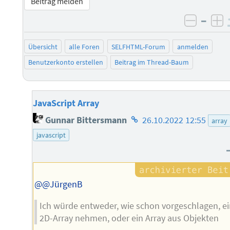
Beitrag melden
–
negati
po
Übersicht
alle Foren
SELFHTML-Forum
anmelden
Benutzerkonto erstellen
Beitrag im Thread-Baum
JavaScript Array
Homepage
Gunnar Bittersmann
26.10.2022 12:55
array
des
javascript
Autors
@@JürgenB
Ich würde entweder, wie schon vorgeschlagen, ei
2D-Array nehmen, oder ein Array aus Objekten