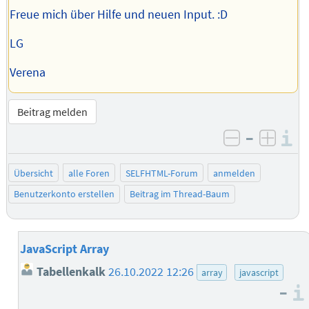
Freue mich über Hilfe und neuen Input. :D
LG
Verena
Beitrag melden
–
I
negativ be
posit
Übersicht
alle Foren
SELFHTML-Forum
anmelden
Benutzerkonto erstellen
Beitrag im Thread-Baum
JavaScript Array
Tabellenkalk
26.10.2022 12:26
array
javascript
–