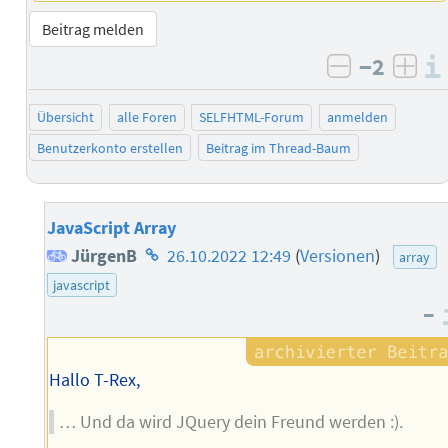
Beitrag melden
−2
negativ b
posi
Übersicht
alle Foren
SELFHTML-Forum
anmelden
Benutzerkonto erstellen
Beitrag im Thread-Baum
JavaScript Array
Homepage
JürgenB
26.10.2022 12:49
(
Versionen
)
array
des
javascript
–
Autors
Hallo T-Rex,
… Und da wird JQuery dein Freund werden :).