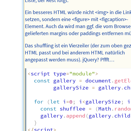
Liste, der Rest folgt.
Ein besseres HTML würde nicht <img> in die Lin
setzen, sondern eine <figure> mit <figcaption>-
Element. Auch da wird man ggf. die vom Browse
gelieferten margins oder paddings entfernen m
Das shuffling ist ein Vierzeiler (der zum oben ge
HTML passt und bei anderem HTML natürlich
angepasst werden muss). jQuery? Pffft…
<
script type
=
"module"
>
const
 gallery 
=
 document
.
getEl
        gallerySize 
=
 gallery
.
ch
for
(
let
 i
=
0
;
 i
<
gallerySize
;
 i
const
 shufflee 
=
(
Math
.
rando
    gallery
.
append
(
gallery
.
child
}
<
/
script
>