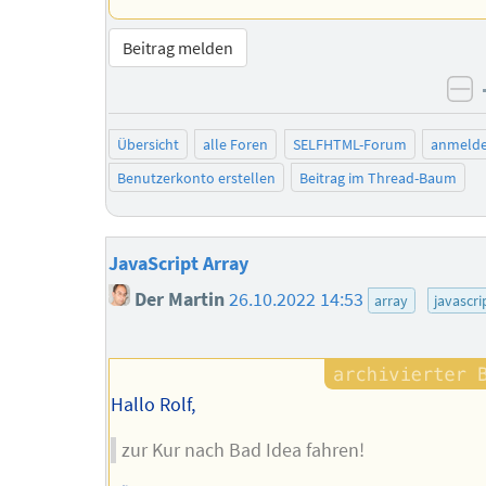
Beitrag melden
ne
Übersicht
alle Foren
SELFHTML-Forum
anmeld
Benutzerkonto erstellen
Beitrag im Thread-Baum
JavaScript Array
Der Martin
26.10.2022 14:53
array
javascri
Hallo Rolf,
zur Kur nach Bad Idea fahren!