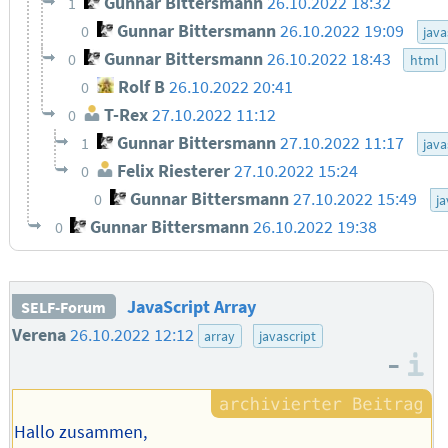
Gunnar Bittersmann
26.10.2022 18:32
1
Gunnar Bittersmann
26.10.2022 19:09
0
java
Gunnar Bittersmann
26.10.2022 18:43
0
html
Rolf B
26.10.2022 20:41
0
T-Rex
27.10.2022 11:12
0
Gunnar Bittersmann
27.10.2022 11:17
1
java
Felix Riesterer
27.10.2022 15:24
0
Gunnar Bittersmann
27.10.2022 15:49
0
ja
Gunnar Bittersmann
26.10.2022 19:38
0
JavaScript Array
SELF-Forum
Verena
26.10.2022 12:12
array
javascript
–
I
Hallo zusammen,