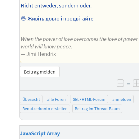
Nicht entweder, sondern oder.
🖖 Живіть довго і процвітайте
--
When the power of love overcomes the love of power
world will know peace.
— Jimi Hendrix
Beitrag melden
–
negat
Übersicht
alle Foren
SELFHTML-Forum
anmelden
Benutzerkonto erstellen
Beitrag im Thread-Baum
JavaScript Array