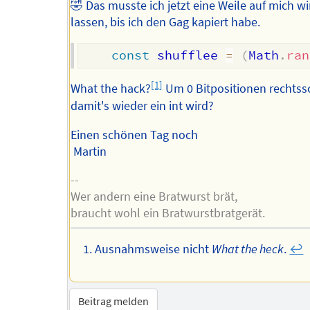
🤣 Das musste ich jetzt eine Weile auf mich w
lassen, bis ich den Gag kapiert habe.
const
 shufflee 
=
(
Math
.
ran
[1]
What the hack?
Um 0 Bitpositionen rechtss
damit's wieder ein int wird?
Einen schönen Tag noch
Martin
--
Wer andern eine Bratwurst brät,
braucht wohl ein Bratwurstbratgerät.
Ausnahmsweise nicht
What the heck
.
↩︎
Beitrag melden