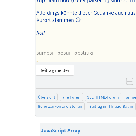
Yup. Math.floor() oder parseInt() sind doch 
Allerdings könnte dieser Gedanke auch au
Kurort stammen 😉
Rolf
--
sumpsi - posui - obstruxi
Beitrag melden
n
Übersicht
alle Foren
SELFHTML-Forum
anme
Benutzerkonto erstellen
Beitrag im Thread-Baum
JavaScript Array