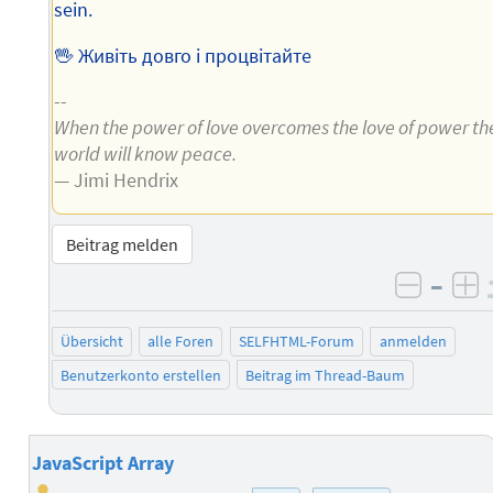
sein.
🖖 Живіть довго і процвітайте
--
When the power of love overcomes the love of power th
world will know peace.
— Jimi Hendrix
Beitrag melden
–
negati
po
Übersicht
alle Foren
SELFHTML-Forum
anmelden
Benutzerkonto erstellen
Beitrag im Thread-Baum
JavaScript Array