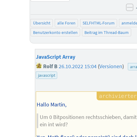
ne
Übersicht
alle Foren
SELFHTML-Forum
anmeld
Benutzerkonto erstellen
Beitrag im Thread-Baum
JavaScript Array
Rolf B
26.10.2022 15:04
(
Versionen
)
arr
javascript
Hallo Martin,
Um 0 Bitpositionen rechtsschieben, damit
ein int wird?