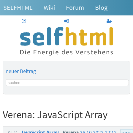
SELFHTML
Wiki
Forum
Blog
Hilfe
anmelden
Benutzerk
neuer Beitrag
Suchbegriff
Verena:
JavaScript Array
JavaScript Array
Verena
26.10.2022 12:12
0
41
array