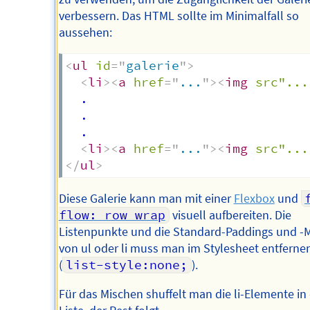
verbessern. Das HTML sollte im Minimalfall so
aussehen:
<
ul
id
=
"
galerie
"
>
<
li
>
<
a
href
=
"
...
"
>
<
img
src"...
  .

  .

  .

<
li
>
<
a
href
=
"
...
"
>
<
img
src"...
</
ul
>
Diese Galerie kann man mit einer
Flexbox
und
flow: row wrap
visuell aufbereiten. Die
Listenpunkte und die Standard-Paddings und -
von ul oder li muss man im Stylesheet entferne
(
list-style:none;
).
Für das Mischen shuffelt man die li-Elemente in