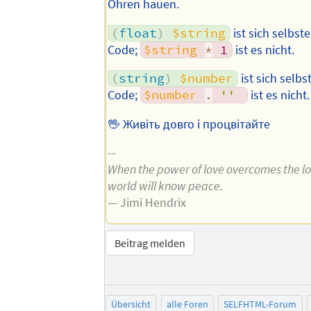
Ohren hauen.
(
float
)
$string
ist sich selbst
Code;
$string
*
1
ist es nicht.
(
string
)
$number
ist sich selbs
Code;
$number
.
''
ist es nicht.
🖖 Живіть довго і процвітайте
--
When the power of love overcomes the lo
world will know peace.
— Jimi Hendrix
Beitrag melden
Übersicht
alle Foren
SELFHTML-Forum