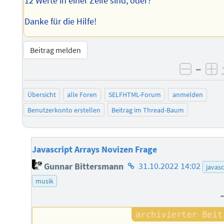
12 Werte in einer Zeile sind, oder?
Danke für die Hilfe!
Beitrag melden
–
negati
po
Übersicht
alle Foren
SELFHTML-Forum
anmelden
Benutzerkonto erstellen
Beitrag im Thread-Baum
Javascript Arrays Novizen Frage
Homepage
Gunnar Bittersmann
31.10.2022 14:02
javasc
des
musik
Autors