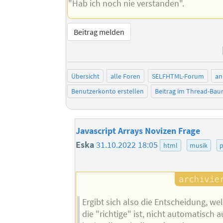
"Hab ich noch nie verstanden".
Beitrag melden
Übersicht
alle Foren
SELFHTML-Forum
an
Benutzerkonto erstellen
Beitrag im Thread-Ba
Javascript Arrays Novizen Frage
Eska
31.10.2022 18:05
html
musik
Ergibt sich also die Entscheidung, we
die "richtige" ist, nicht automatisch a