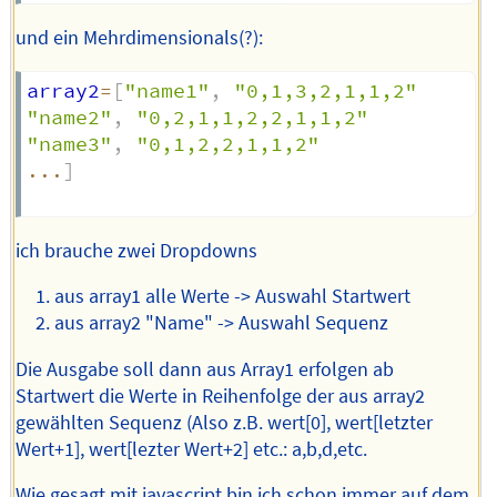
und ein Mehrdimensionals(?):
array2
=
[
"name1"
,
"0,1,3,2,1,1,2"
"name2"
,
"0,2,1,1,2,2,1,1,2"
"name3"
,
"0,1,2,2,1,1,2"
...
]
ich brauche zwei Dropdowns
aus array1 alle Werte -> Auswahl Startwert
aus array2 "Name" -> Auswahl Sequenz
Die Ausgabe soll dann aus Array1 erfolgen ab
Startwert die Werte in Reihenfolge der aus array2
gewählten Sequenz (Also z.B. wert[0], wert[letzter
Wert+1], wert[lezter Wert+2] etc.: a,b,d,etc.
Wie gesagt mit javascript bin ich schon immer auf dem