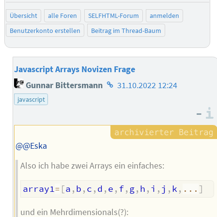
Übersicht
alle Foren
SELFHTML-Forum
anmelden
Benutzerkonto erstellen
Beitrag im Thread-Baum
Javascript Arrays Novizen Frage
Homepage
Gunnar Bittersmann
31.10.2022 12:24
des
javascript
Autors
–
@@Eska
Also ich habe zwei Arrays ein einfaches:
array1
=
[
a
,
b
,
c
,
d
,
e
,
f
,
g
,
h
,
i
,
j
,
k
,
...
]
und ein Mehrdimensionals(?):