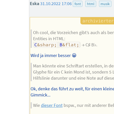
Eska
31.10.2022 17:06
font
html
musik
Oh cool, die Vorzeichen gibt’s auch als b
Entities in HTML:
C
&sharp;
 B
&flat;
→ C♯ B♭.
Wird ja immer besser 😀
Man könnte eine Schriftart erstellen, in de
Glyphe für ein C kein Mond ist, sondern 5 
Hilfslinie darunter und eine Note auf diese
Ok, denke das führt zu weit, für einen klein
Gimmick...
Wie
dieser Font
bspw., nur mit anderer Be