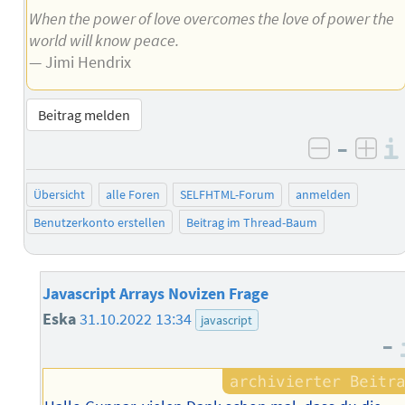
When the power of love overcomes the love of power the
world will know peace.
— Jimi Hendrix
Beitrag melden
–
negativ 
posi
Übersicht
alle Foren
SELFHTML-Forum
anmelden
Benutzerkonto erstellen
Beitrag im Thread-Baum
Javascript Arrays Novizen Frage
Eska
31.10.2022 13:34
javascript
–