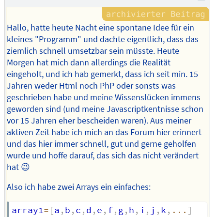
Hallo, hatte heute Nacht eine spontane Idee für ein
kleines "Programm" und dachte eigentlich, dass das
ziemlich schnell umsetzbar sein müsste. Heute
Morgen hat mich dann allerdings die Realität
eingeholt, und ich hab gemerkt, dass ich seit min. 15
Jahren weder Html noch PhP oder sonsts was
geschrieben habe und meine Wissenslücken immens
geworden sind (und meine Javascriptkentnisse schon
vor 15 Jahren eher bescheiden waren). Aus meiner
aktiven Zeit habe ich mich an das Forum hier erinnert
und das hier immer schnell, gut und gerne geholfen
wurde und hoffe darauf, das sich das nicht verändert
hat 😉
Also ich habe zwei Arrays ein einfaches:
array1
=
[
a
,
b
,
c
,
d
,
e
,
f
,
g
,
h
,
i
,
j
,
k
,
...
]