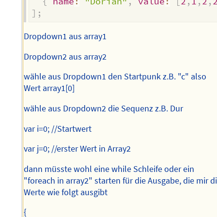
{
name
:
"Dorian"
,
value
:
[
2
,
1
,
2
,
]
;
Dropdown1 aus array1
Dropdown2 aus array2
wähle aus Dropdown1 den Startpunk z.B. "c" also
Wert array1[0]
wähle aus Dropdown2 die Sequenz z.B. Dur
var i=0; //Startwert
var j=0; //erster Wert in Array2
dann müsste wohl eine while Schleife oder ein
"foreach in array2" starten für die Ausgabe, die mir d
Werte wie folgt ausgibt
{