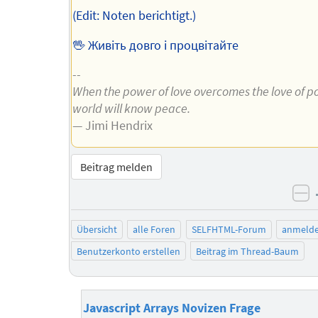
(Edit: Noten berichtigt.)
🖖 Живіть довго і процвітайте
--
When the power of love overcomes the love of p
world will know peace.
— Jimi Hendrix
Beitrag melden
ne
Übersicht
alle Foren
SELFHTML-Forum
anmeld
Benutzerkonto erstellen
Beitrag im Thread-Baum
Javascript Arrays Novizen Frage