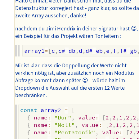
Hallo Gunnar, vielen Dank schon mal, dass du die
Datenstruktur korregiert hast - ganz klar, so sollte d
zweite Array aussehen, danke!
nachdem du Jimi Hendrix in deiner Signatur hast 😉,
ein Beispiel für das Projekt wären Tonleitern :
array1
=
[
c
,
c#
-
db
,
d
,
d#
-
eb
,
e
,
f
,
f#
-
gb
Mir ist klar, dass die Doppellung der Werte nicht
wirklich nötig ist, aber zusätzlich noch ein Modulus
Abfrage kommt dann später 😉 - würde halt im
Dropdown die Auswahl auf die ersten 12 Werte
beschränken.
const
 array2 
=
[
{
name
:
"Dur"
,
value
:
[
2
,
2
,
1
,
2
,
2
{
name
:
"Moll"
,
value
:
[
2
,
1
,
2
,
2
,
{
name
:
"Pentatonik"
,
value
:
[
2
,