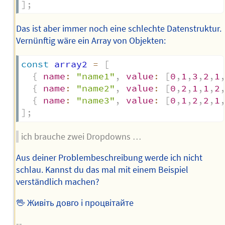
]
;
Das ist aber immer noch eine schlechte Datenstruktur.
Vernünftig wäre ein Array von Objekten:
const
 array2 
=
[
{
name
:
"name1"
,
value
:
[
0
,
1
,
3
,
2
,
1
{
name
:
"name2"
,
value
:
[
0
,
2
,
1
,
1
,
2
{
name
:
"name3"
,
value
:
[
0
,
1
,
2
,
2
,
1
]
;
ich brauche zwei Dropdowns …
Aus deiner Problembeschreibung werde ich nicht
schlau. Kannst du das mal mit einem Beispiel
verständlich machen?
🖖 Живіть довго і процвітайте
--