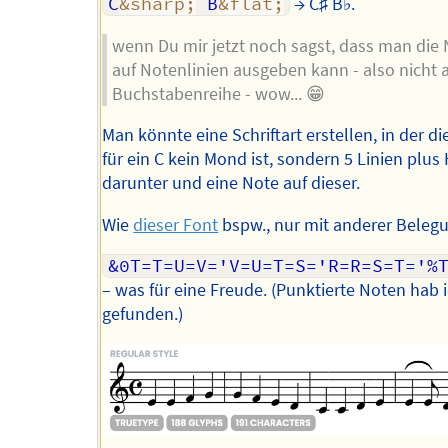
C
&sharp;
 B
&flat;
→ C♯ B♭.
wenn Du mir jetzt noch sagst, dass man die
auf Notenlinien ausgeben kann - also nicht a
Buchstabenreihe - wow... 😁
Man könnte eine Schriftart erstellen, in der d
für ein C kein Mond ist, sondern 5 Linien plus H
darunter und eine Note auf dieser.
Wie
dieser Font
bspw., nur mit anderer Beleg
&0T=T=U=V='V=U=T=S='R=R=S=T='%
– was für eine Freude. (Punktierte Noten hab i
gefunden.)