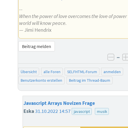
--
When the power of love overcomes the love of power
world will know peace.
— Jimi Hendrix
Beitrag melden
–
negat
Übersicht
alle Foren
SELFHTML-Forum
anmelden
Benutzerkonto erstellen
Beitrag im Thread-Baum
Javascript Arrays Novizen Frage
Eska
31.10.2022 14:57
javascript
musik