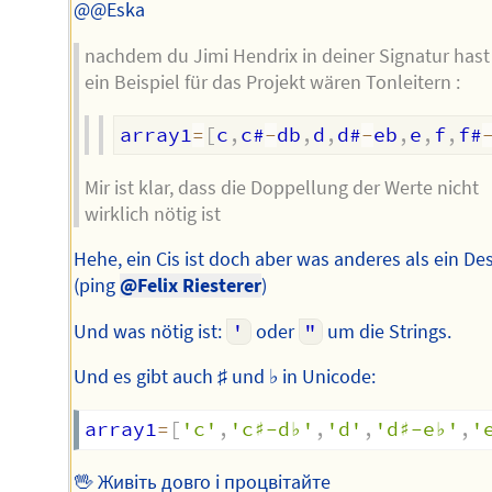
@@Eska
nachdem du Jimi Hendrix in deiner Signatur hast
ein Beispiel für das Projekt wären Tonleitern :
array1
=
[
c
,
c#
-
db
,
d
,
d#
-
eb
,
e
,
f
,
f#
Mir ist klar, dass die Doppellung der Werte nicht
wirklich nötig ist
Hehe, ein Cis ist doch aber was anderes als ein Des
(ping
@Felix Riesterer
)
Und was nötig ist:
'
oder
"
um die Strings.
Und es gibt auch ♯ und ♭ in Unicode:
array1
=
[
'c'
,
'c♯-d♭'
,
'd'
,
'd♯-e♭'
,
'
🖖 Живіть довго і процвітайте