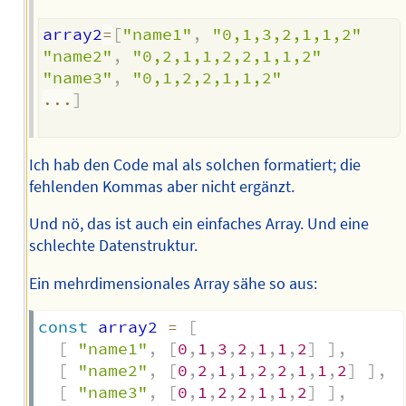
array2
=
[
"name1"
,
"0,1,3,2,1,1,2"
"name2"
,
"0,2,1,1,2,2,1,1,2"
"name3"
,
"0,1,2,2,1,1,2"
...
]
Ich hab den Code mal als solchen formatiert; die
fehlenden Kommas aber nicht ergänzt.
Und nö, das ist auch ein einfaches Array. Und eine
schlechte Datenstruktur.
Ein mehrdimensionales Array sähe so aus:
const
 array2 
=
[
[
"name1"
,
[
0
,
1
,
3
,
2
,
1
,
1
,
2
]
]
,
[
"name2"
,
[
0
,
2
,
1
,
1
,
2
,
2
,
1
,
1
,
2
]
]
,
[
"name3"
,
[
0
,
1
,
2
,
2
,
1
,
1
,
2
]
]
,