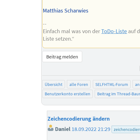
Matthias Scharwies
--
Einfach mal was von der
ToDo-Liste
auf d
Liste setzen.“
Beitrag melden
Übersicht
alle Foren
SELFHTML-Forum
an
Benutzerkonto erstellen
Beitrag im Thread-Ba
Zeichencodierung ändern
Daniel
18.09.2022 21:29
zeichencodie