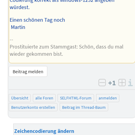
Codierung korrekt als Windows-1252 angeben
würdest.
Einen schönen Tag noch
Martin
--
Prostituierte zum Stammgast: Schön, dass du mal
wieder gekommen bist.
Beitrag melden
+1
negativ b
posi
Übersicht
alle Foren
SELFHTML-Forum
anmelden
Benutzerkonto erstellen
Beitrag im Thread-Baum
Zeichencodierung ändern