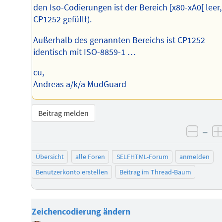
den Iso-Codierungen ist der Bereich [x80-xA0[ leer,
CP1252 gefüllt).
Außerhalb des genannten Bereichs ist CP1252
identisch mit ISO-8859-1 …
cu,
Andreas a/k/a MudGuard
Beitrag melden
–
negat
Übersicht
alle Foren
SELFHTML-Forum
anmelden
Benutzerkonto erstellen
Beitrag im Thread-Baum
Zeichencodierung ändern