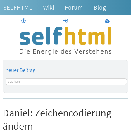
SELFHTML
Wiki
Forum
Blog
Hilfe
anmelden
Benutzerk
neuer Beitrag
Suchbegriff
Daniel:
Zeichencodierung
ändern