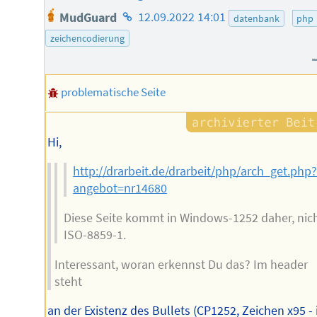
Homepage
MudGuard
12.09.2022 14:01
datenbank
php
des
zeichencodierung
Autors
problematische Seite
Hi,
http://drarbeit.de/drarbeit/php/arch_get.php
angebot=nr14680
Diese Seite kommt in Windows-1252 daher, nic
ISO-8859-1.
Interessant, woran erkennst Du das? Im header
steht
an der Existenz des Bullets (CP1252, Zeichen x95 - 