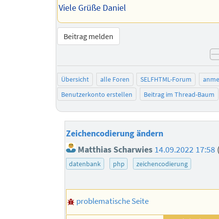
Viele Grüße Daniel
Beitrag melden
Übersicht
alle Foren
SELFHTML-Forum
anme
Benutzerkonto erstellen
Beitrag im Thread-Baum
Zeichencodierung ändern
Matthias Scharwies
14.09.2022 17:58
datenbank
php
zeichencodierung
problematische Seite