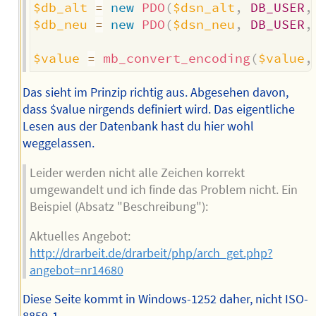
$db_alt
=
new
PDO
(
$dsn_alt
,
DB_USER
,
$db_neu
=
new
PDO
(
$dsn_neu
,
DB_USER
,
$value
=
mb_convert_encoding
(
$value
,
Das sieht im Prinzip richtig aus. Abgesehen davon,
dass $value nirgends definiert wird. Das eigentliche
Lesen aus der Datenbank hast du hier wohl
weggelassen.
Leider werden nicht alle Zeichen korrekt
umgewandelt und ich finde das Problem nicht. Ein
Beispiel (Absatz "Beschreibung"):
Aktuelles Angebot:
http://drarbeit.de/drarbeit/php/arch_get.php?
angebot=nr14680
Diese Seite kommt in Windows-1252 daher, nicht ISO-