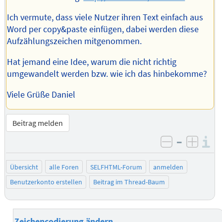
Ich vermute, dass viele Nutzer ihren Text einfach aus
Word per copy&paste einfügen, dabei werden diese
Aufzählungszeichen mitgenommen.
Hat jemand eine Idee, warum die nicht richtig
umgewandelt werden bzw. wie ich das hinbekomme?
Viele Grüße Daniel
Beitrag melden
–
I
negativ be
posit
Übersicht
alle Foren
SELFHTML-Forum
anmelden
Benutzerkonto erstellen
Beitrag im Thread-Baum
Zeichencodierung ändern