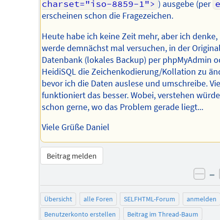
charset="iso-8859-1">
) ausgebe (per
erscheinen schon die Fragezeichen.
Heute habe ich keine Zeit mehr, aber ich denke, 
werde demnächst mal versuchen, in der Original
Datenbank (lokales Backup) per phpMyAdmin o
HeidiSQL die Zeichenkodierung/Kollation zu än
bevor ich die Daten auslese und umschreibe. Vie
funktioniert das besser. Wobei, verstehen würde
schon gerne, wo das Problem gerade liegt...
Viele Grüße Daniel
Beitrag melden
–
neg
Übersicht
alle Foren
SELFHTML-Forum
anmelden
Benutzerkonto erstellen
Beitrag im Thread-Baum