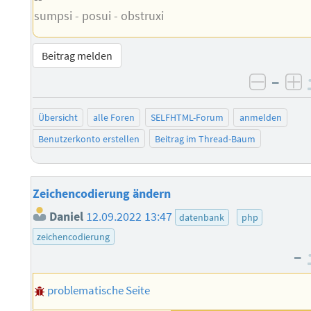
sumpsi - posui - obstruxi
Beitrag melden
–
negati
po
Übersicht
alle Foren
SELFHTML-Forum
anmelden
Benutzerkonto erstellen
Beitrag im Thread-Baum
Zeichencodierung ändern
Daniel
12.09.2022 13:47
datenbank
php
zeichencodierung
–
problematische Seite