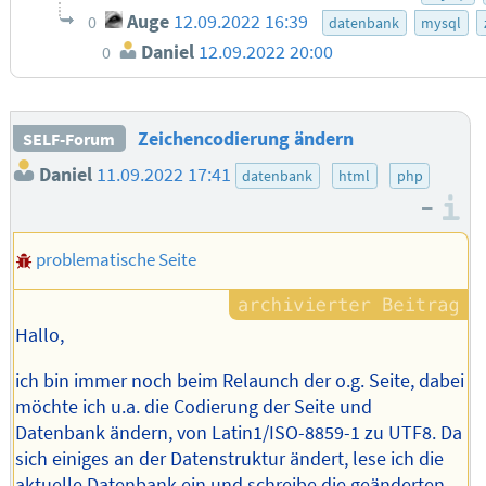
Auge
12.09.2022 16:39
0
datenbank
mysql
Daniel
12.09.2022 20:00
0
Zeichencodierung ändern
SELF-Forum
Daniel
11.09.2022 17:41
datenbank
html
php
–
I
problematische Seite
Hallo,
ich bin immer noch beim Relaunch der o.g. Seite, dabei
möchte ich u.a. die Codierung der Seite und
Datenbank ändern, von Latin1/ISO-8859-1 zu UTF8. Da
sich einiges an der Datenstruktur ändert, lese ich die
aktuelle Datenbank ein und schreibe die geänderten