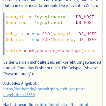
Daten in eine neue Datenbank. Die relevanten Zeilen:
$dsn_alt
=
'mysql:host='
.
DB_HOST
.
'
$dsn_neu
=
'mysql:host='
.
DB_HOST
.
'
$db_alt
=
new
PDO
(
$dsn_alt
,
DB_USER
,
D
$db_neu
=
new
PDO
(
$dsn_neu
,
DB_USER
,
D
$value
=
mb_convert_encoding
(
$value
,
"
Leider werden nicht alle Zeichen korrekt umgewandelt
und ich finde das Problem nicht. Ein Beispiel (Absatz
"Beschreibung"):
Aktuelles Angebot:
http://drarbeit.de/drarbeit/php/arch_get.php?
angebot=nr14680
Nach Umwandlung:
http://drarbeit.de/test.html