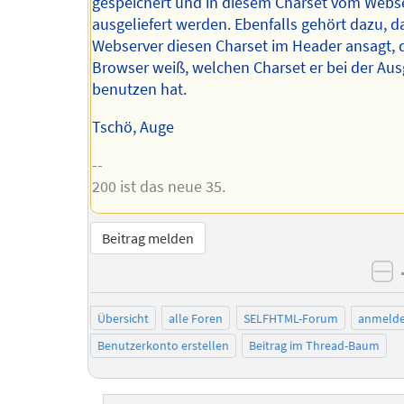
gespeichert und in diesem Charset vom Webs
ausgeliefert werden. Ebenfalls gehört dazu, d
Webserver diesen Charset im Header ansagt, 
Browser weiß, welchen Charset er bei der Au
benutzen hat.
Tschö, Auge
--
200 ist das neue 35.
Beitrag melden
ne
Übersicht
alle Foren
SELFHTML-Forum
anmeld
Benutzerkonto erstellen
Beitrag im Thread-Baum