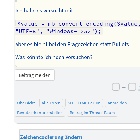
Ich habe es versucht mit
$value = mb_convert_encoding($value,
"UTF-8", "Windows-1252");
aber es bleibt bei den Fragezeichen statt Bullets.
Was könnte ich noch versuchen?
Beitrag melden
–
negati
po
Übersicht
alle Foren
SELFHTML-Forum
anmelden
Benutzerkonto erstellen
Beitrag im Thread-Baum
Zeichencodierung ändern