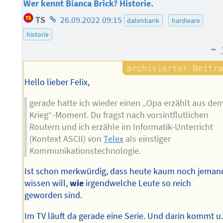
Wer kennt Bianca Brick? Historie.
Homepage
TS
26.09.2022 09:15
datenbank
hardware
des
historie
Autors
–
Hello lieber Felix,
gerade hatte ich wieder einen „Opa erzählt aus de
Krieg“-Moment. Du fragst nach vorsintflutlichen
Routern und ich erzähle im Informatik-Unterricht
(Kontext ASCII) von
Telex
als einstiger
Kommunikationstechnologie.
Ist schon merkwürdig, dass heute kaum noch jeman
wissen will,
wie
irgendwelche Leute so reich
geworden sind.
Im TV läuft da gerade eine Serie. Und darin kommt u