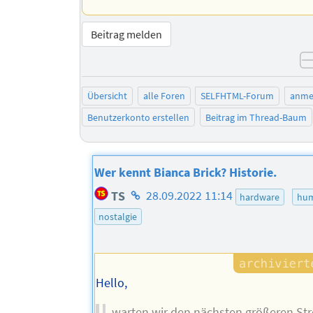
Beitrag melden
Übersicht
alle Foren
SELFHTML-Forum
anme
Benutzerkonto erstellen
Beitrag im Thread-Baum
Wer kennt Bianca Brick? Historie.
Homepage
TS
28.09.2022 11:14
hardware
hu
des
nostalgie
Autors
Hello,
warten wir den nächsten größeren St