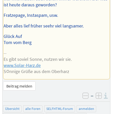
ist heute daraus geworden?
Fratzepage, Instaspam, usw.
Aber alles lief früher seehr viel langsamer.
Glück Auf
Tom vom Berg
--
Es gibt soviel Sonne, nutzen wir sie.
www.Solar-Harz.de
S☼nnige Grüße aus dem Oberharz
Beitrag melden
–
I
negativ be
posit
Übersicht
alle Foren
SELFHTML-Forum
anmelden