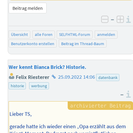
Beitrag melden
–
negativ 
posi
Übersicht
alle Foren
SELFHTML-Forum
anmelden
Benutzerkonto erstellen
Beitrag im Thread-Baum
Wer kennt Bianca Brick? Historie.
Homepage
Felix Riesterer
25.09.2022 14:06
datenbank
des
historie
werbung
Autors
–
Lieber TS,
gerade hatte ich wieder einen „Opa erzählt aus dem