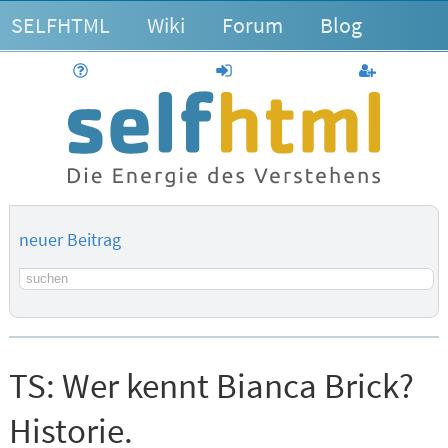
SELFHTML
Wiki
Forum
Blog
Hilfe
anmelden
Benutzerk
neuer Beitrag
Suchbegriff
TS:
Wer kennt Bianca Brick?
Historie.