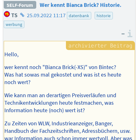
Wer kennt Bianca Brick? Historie.
SELF-Forum
Homepage
TS
25.09.2022 11:17
datenbank
historie
des
werbung
Autors
–
I
Hello,
wer kennt noch "Bianca Brick(-XS)" von Bintec?
Was hat sowas mal gekostet und was ist es heute
noch wert?
Wie kann man an derartigen Preisverläufen und
Technikentwicklungen heute festmachen, was
Information heute (noch) wert ist?
Zu Zeiten von WLW, Industrieanzeiger, Banger,
Handbuch der Fachzeitschriften, Adressbüchern, usw.
war Information auch schon immer wertvoll. Aber was