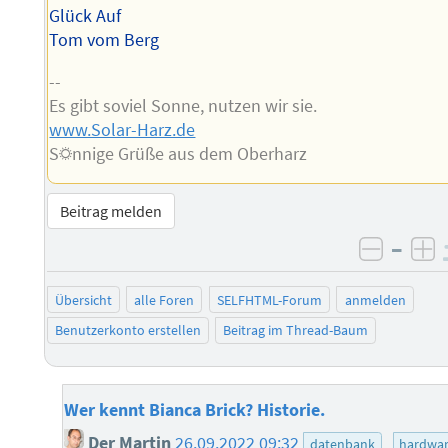
Glück Auf
Tom vom Berg
--
Es gibt soviel Sonne, nutzen wir sie.
www.Solar-Harz.de
S☼nnige Grüße aus dem Oberharz
Beitrag melden
–
negati
po
Übersicht
alle Foren
SELFHTML-Forum
anmelden
Benutzerkonto erstellen
Beitrag im Thread-Baum
Wer kennt Bianca Brick? Historie.
Der Martin
26.09.2022 09:32
datenbank
hardwa