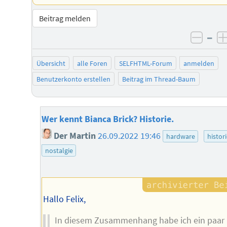
Beitrag melden
–
negat
Übersicht
alle Foren
SELFHTML-Forum
anmelden
Benutzerkonto erstellen
Beitrag im Thread-Baum
Wer kennt Bianca Brick? Historie.
Der Martin
26.09.2022 19:46
hardware
histor
nostalgie
Hallo Felix,
In diesem Zusammenhang habe ich ein paar 