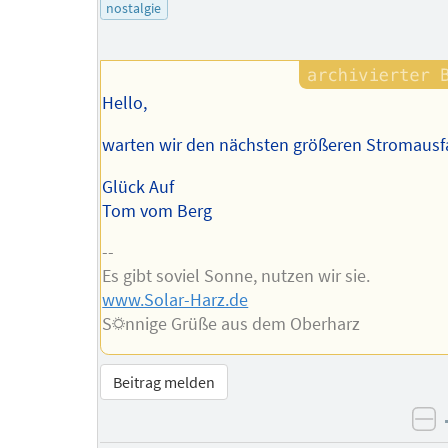
des
nostalgie
Autors
Hello,
warten wir den nächsten größeren Stromausfa
Glück Auf
Tom vom Berg
--
Es gibt soviel Sonne, nutzen wir sie.
www.Solar-Harz.de
S☼nnige Grüße aus dem Oberharz
Beitrag melden
ne