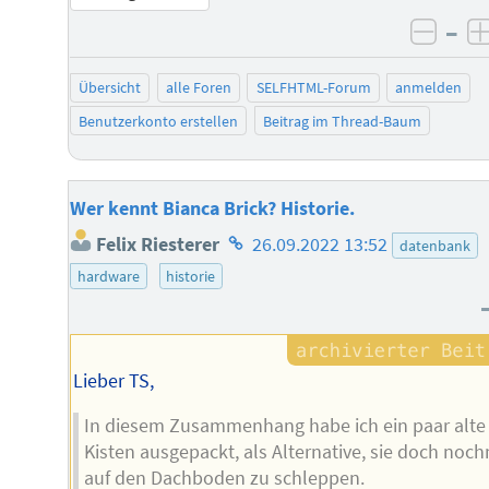
–
negat
Übersicht
alle Foren
SELFHTML-Forum
anmelden
Benutzerkonto erstellen
Beitrag im Thread-Baum
Wer kennt Bianca Brick? Historie.
Homepage
Felix Riesterer
26.09.2022 13:52
datenbank
des
hardware
historie
Autors
Lieber TS,
In diesem Zusammenhang habe ich ein paar alte
Kisten ausgepackt, als Alternative, sie doch noc
auf den Dachboden zu schleppen.