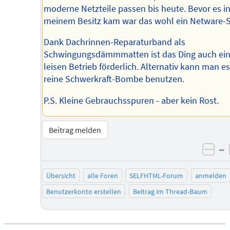
moderne Netzteile passen bis heute. Bevor es i
meinem Besitz kam war das wohl ein Netware-S
Dank Dachrinnen-Reparaturband als
Schwingungsdämmmatten ist das Ding auch ei
leisen Betrieb förderlich. Alternativ kann man es
reine Schwerkraft-Bombe benutzen.
P.S. Kleine Gebrauchsspuren - aber kein Rost.
Beitrag melden
–
neg
Übersicht
alle Foren
SELFHTML-Forum
anmelden
Benutzerkonto erstellen
Beitrag im Thread-Baum