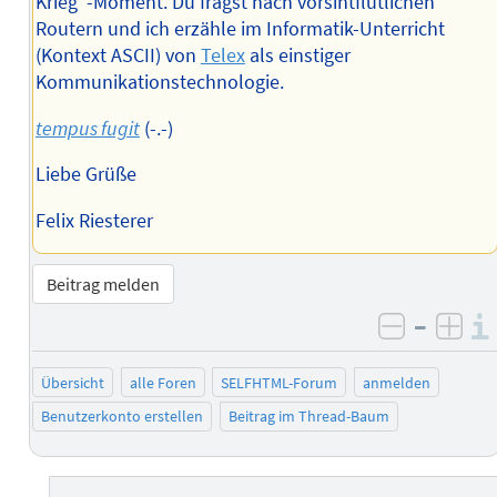
Krieg“-Moment. Du fragst nach vorsintflutlichen
Routern und ich erzähle im Informatik-Unterricht
(Kontext ASCII) von
Telex
als einstiger
Kommunikationstechnologie.
tempus fugit
(-.-)
Liebe Grüße
Felix Riesterer
Beitrag melden
–
negativ 
posi
Übersicht
alle Foren
SELFHTML-Forum
anmelden
Benutzerkonto erstellen
Beitrag im Thread-Baum