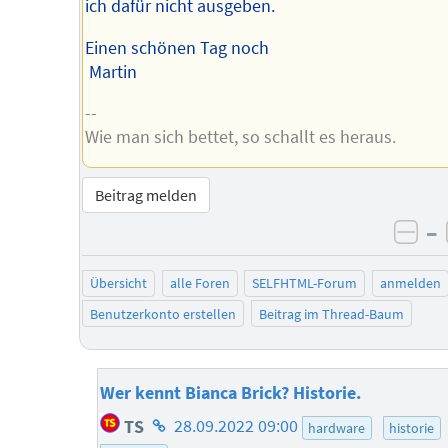
ich dafür nicht ausgeben.
Einen schönen Tag noch
Martin
--
Wie man sich bettet, so schallt es heraus.
Beitrag melden
–
neg
Übersicht
alle Foren
SELFHTML-Forum
anmelden
Benutzerkonto erstellen
Beitrag im Thread-Baum
Wer kennt Bianca Brick? Historie.
Homepage
TS
28.09.2022 09:00
hardware
historie