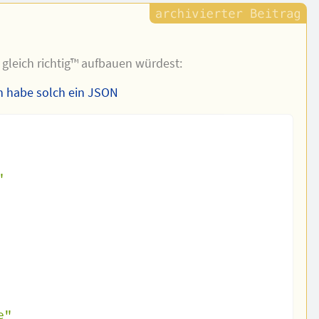
 gleich richtig™ aufbauen würdest:
h habe solch ein JSON
"
e"