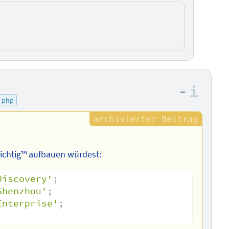
–
Info
php
richtig™ aufbauen würdest:
Discovery'
;
Shenzhou'
;
Enterprise'
;