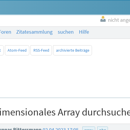
nicht ang
Foren
Zitatesammlung
suchen
Hilfe
t
Atom-Feed
RSS-Feed
archivierte Beiträge
mensionales Array durchsuch
nnar Bittersmann
02.04.2023 17:05
array
php