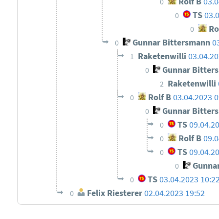
Rolf B
03.0
0
TS
03.
0
Ro
0
Gunnar Bittersmann
0
0
Raketenwilli
03.04.20
1
Gunnar Bitter
0
Raketenwilli
2
Rolf B
03.04.2023 0
0
Gunnar Bitter
0
TS
09.04.2
0
Rolf B
09.0
0
TS
09.04.2
0
Gunnar
0
TS
03.04.2023 10:2
0
Felix Riesterer
02.04.2023 19:52
0