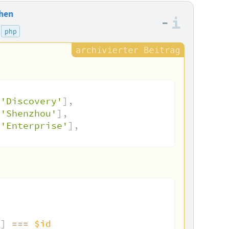
hen
–
Informa
php
'Discovery'
]
,
'Shenzhou'
]
,
'Enterprise'
]
,
'
]
===
$id