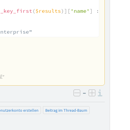
y_key_first
(
$results
)
]
[
'name'
]
:
NULL
;
Enterprise"
í.“
–
Informa
negativ bewerten
positiv bewe
nutzerkonto erstellen
Beitrag im Thread-Baum