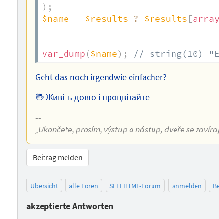
)
;
$name
=
$results
?
$results
[
arra
var_dump
(
$name
)
;
// string(10) "
Geht das noch irgendwie einfacher?
🖖 Живіть довго і процвітайте
--
„Ukončete, prosím, výstup a nástup, dveře se zavíraj
Beitrag melden
Übersicht
alle Foren
SELFHTML-Forum
anmelden
Be
akzeptierte Antworten