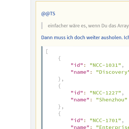
des
Autors
@@TS
einfacher wäre es, wenn Du das Array
Dann muss ich doch weiter ausholen. Ic
[
{
"id"
:
"NCC-1031"
,
"name"
:
"Discovery
}
,
{
"id"
:
"NCC-1227"
,
"name"
:
"Shenzhou"
}
,
{
"id"
:
"NCC-1701"
,
"name"
:
"Enterpris