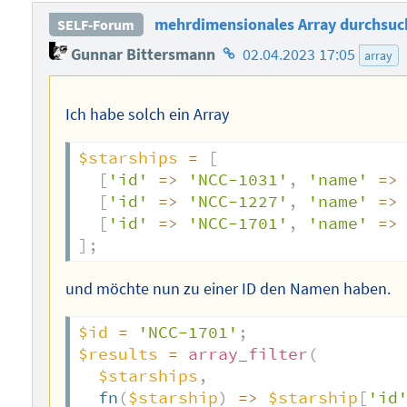
mehrdimensionales Array durchsuc
SELF-Forum
Homepage
Gunnar Bittersmann
02.04.2023 17:05
array
des
Autors
Ich habe solch ein Array
$starships
=
[
[
'id'
=>
'NCC-1031'
,
'name'
=>
[
'id'
=>
'NCC-1227'
,
'name'
=>
[
'id'
=>
'NCC-1701'
,
'name'
=>
]
;
und möchte nun zu einer ID den Namen haben.
$id
=
'NCC-1701'
;
$results
=
array_filter
(
$starships
,
fn
(
$starship
)
=>
$starship
[
'id