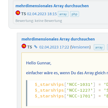
mehrdimensionales Array durchsuchen
TS
02.04.2023 18:15
array
php
Bewertung: keine Bewertung
mehrdimensionales Array durchsuchen
Homepage
TS
02.04.2023 17:22
(
Versionen
)
array
des
Autors
Hello Gunnar,
einfacher wäre es, wenn Du das Array gleich 
$_starships
[
'NCC-1031'
]
=
'
$_starships
[
'NCC-1227'
]
=
'
$_starships
[
'NCC-1701'
]
=
'