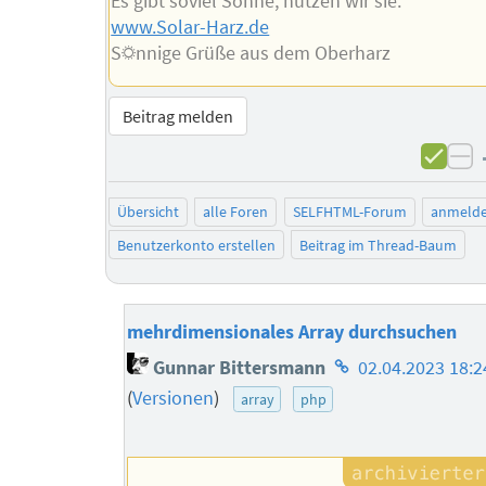
Es gibt soviel Sonne, nutzen wir sie.
www.Solar-Harz.de
S☼nnige Grüße aus dem Oberharz
Beitrag melden
ne
Übersicht
alle Foren
SELFHTML-Forum
anmeld
Benutzerkonto erstellen
Beitrag im Thread-Baum
mehrdimensionales Array durchsuchen
Homepage
Gunnar Bittersmann
02.04.2023 18:2
des
(
Versionen
)
array
php
Autors