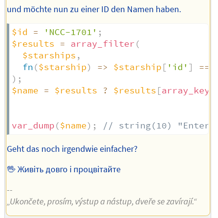
und möchte nun zu einer ID den Namen haben.
$id
=
'NCC-1701'
;
$results
=
array_filter
(
$starships
,
fn
(
$starship
)
=>
$starship
[
'id'
]
===
)
;
$name
=
$results
?
$results
[
array_key_
var_dump
(
$name
)
;
// string(10) "Enterp
Geht das noch irgendwie einfacher?
🖖 Живіть довго і процвітайте
--
„Ukončete, prosím, výstup a nástup, dveře se zavírají.“