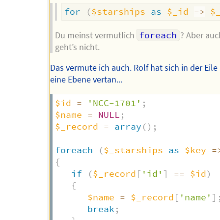
for
(
$starships
as
$_id
=>
$
Du meinst vermutlich
foreach
? Aber auc
geht’s nicht.
Das vermute ich auch. Rolf hat sich in der Eil
eine Ebene vertan...
$id
=
'NCC-1701'
;
$name
=
NULL
;
$_record
=
array
(
)
;
foreach
(
$_starships
as
$key
=
{
if
(
$_record
[
'id'
]
==
$id
)
{
$name
=
$_record
[
'name'
]
break
;