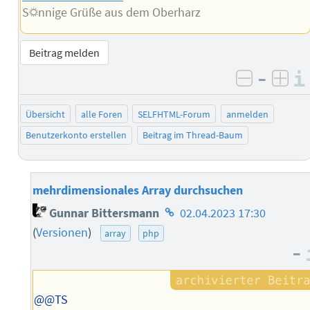
S☼nnige Grüße aus dem Oberharz
Beitrag melden
–
negativ 
posi
Übersicht
alle Foren
SELFHTML-Forum
anmelden
Benutzerkonto erstellen
Beitrag im Thread-Baum
mehrdimensionales Array durchsuchen
Homepage
Gunnar Bittersmann
02.04.2023 17:30
des
(
Versionen
)
array
php
Autors
–
@@TS