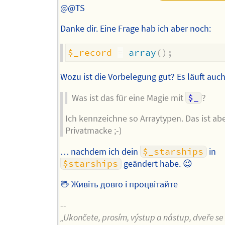
@@TS
Danke dir. Eine Frage hab ich aber noch:
$_record
=
array
(
)
;
Wozu ist die Vorbelegung gut? Es läuft auc
Was ist das für eine Magie mit
$_
?
Ich kennzeichne so Arraytypen. Das ist abe
Privatmacke ;-)
… nachdem ich dein
$_starships
in
$starships
geändert habe. 😉
🖖 Живіть довго і процвітайте
--
„Ukončete, prosím, výstup a nástup, dveře se z