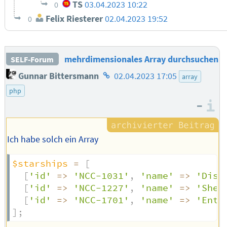
TS
03.04.2023 10:22
0
Felix Riesterer
02.04.2023 19:52
0
mehrdimensionales Array durchsuchen
SELF-Forum
Homepage
Gunnar Bittersmann
02.04.2023 17:05
array
des
php
Autors
–
I
Ich habe solch ein Array
$starships
=
[
[
'id'
=>
'NCC-1031'
,
'name'
=>
'Disc
[
'id'
=>
'NCC-1227'
,
'name'
=>
'Shen
[
'id'
=>
'NCC-1701'
,
'name'
=>
'Ente
]
;