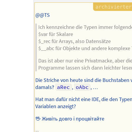
@@TS
Ich kennzeichne die Typen immer folgen
$var für Skalare
$_rec für Arrays, also Datensätze
$__abc für Objekte und andere komplexe
Das ist aber nur eine Privatmacke, aber di
Programme lassen sich dann leichter lesen
Die Striche von heute sind die Buchstaben 
damals‽
aRec
,
oAbc
, …
Hat man dafür nicht eine IDE, die den Typen
Variablen anzeigt?
🖖 Живіть довго і процвітайте
--