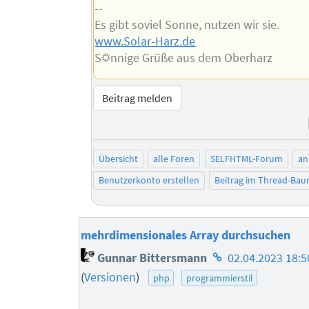
--
Es gibt soviel Sonne, nutzen wir sie.
www.Solar-Harz.de
S☼nnige Grüße aus dem Oberharz
Beitrag melden
Übersicht
alle Foren
SELFHTML-Forum
an
Benutzerkonto erstellen
Beitrag im Thread-Ba
mehrdimensionales Array durchsuchen
Homepage
Gunnar Bittersmann
02.04.2023 18:5
des
(
Versionen
)
php
programmierstil
Autors