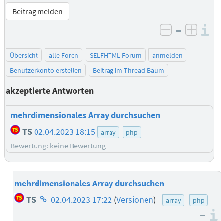
Beitrag melden
–
I
negativ be
posit
Übersicht
alle Foren
SELFHTML-Forum
anmelden
Benutzerkonto erstellen
Beitrag im Thread-Baum
akzeptierte Antworten
mehrdimensionales Array durchsuchen
TS
02.04.2023 18:15
array
php
Bewertung: keine Bewertung
mehrdimensionales Array durchsuchen
Homepage
TS
02.04.2023 17:22
(
Versionen
)
array
php
des
–