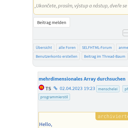
„Ukončete, prosím, výstup a nástup, dveře se z
Beitrag melden
Übersicht
alle Foren
SELFHTML-Forum
anme
Benutzerkonto erstellen
Beitrag im Thread-Baum
mehrdimensionales Array durchsuchen
Homepage
TS
02.04.2023 19:23
menschelei
p
des
programmierstil
Autors
Hello,