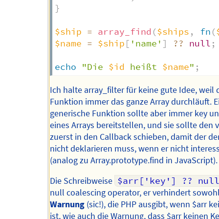
}
$ship
=
array_find
(
$ships
,
fn
(
$name
=
$ship
[
'name'
]
??
null
;
echo
"Die 
$id
 heißt 
$name
"
;
Ich halte array_filter für keine gute Idee, weil 
Funktion immer das ganze Array durchläuft. E
generische Funktion sollte aber immer key u
eines Arrays bereitstellen, und sie sollte den 
zuerst in den Callback schieben, damit der de
nicht deklarieren muss, wenn er nicht interess
(analog zu Array.prototype.find in JavaScript).
Die Schreibweise
$arr['key'] ?? nul
null coalescing operator, er verhindert sowohl
Warnung
(sic!), die PHP ausgibt, wenn $arr ke
ist, wie auch die Warnung, dass $arr keinen K