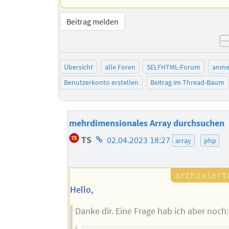
Beitrag melden
Übersicht
alle Foren
SELFHTML-Forum
anme
Benutzerkonto erstellen
Beitrag im Thread-Baum
mehrdimensionales Array durchsuchen
Homepage
TS
02.04.2023 18:27
array
php
des
Autors
Hello,
Danke dir. Eine Frage hab ich aber noch: