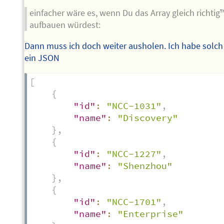
einfacher wäre es, wenn Du das Array gleich richtig
aufbauen würdest:
Dann muss ich doch weiter ausholen. Ich habe solch
ein JSON
[
{
"id"
:
"NCC-1031"
,
"name"
:
"Discovery"
}
,
{
"id"
:
"NCC-1227"
,
"name"
:
"Shenzhou"
}
,
{
"id"
:
"NCC-1701"
,
"name"
:
"Enterprise"