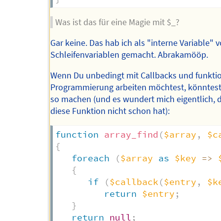
Was ist das für eine Magie mit $_?
Gar keine. Das hab ich als "interne Variable" v
Schleifenvariablen gemacht. Abrakamööp.
Wenn Du unbedingt mit Callbacks und funkti
Programmierung arbeiten möchtest, könntest
so machen (und es wundert mich eigentlich, 
diese Funktion nicht schon hat):
function
array_find
(
$array
,
$c
{
foreach
(
$array
as
$key
=>
{
if
(
$callback
(
$entry
,
$k
return
$entry
;
}
return
null
;