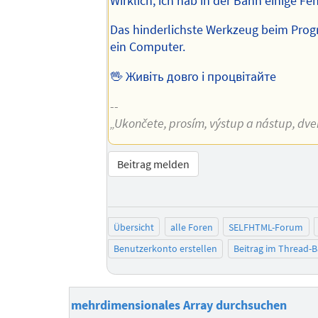
Wirklich, ich hab in der Bahn einige Fe
Das hinderlichste Werkzeug beim Prog
ein Computer.
🖖 Живіть довго і процвітайте
--
„Ukončete, prosím, výstup a nástup, dveře
Beitrag melden
Übersicht
alle Foren
SELFHTML-Forum
Benutzerkonto erstellen
Beitrag im Thread-
mehrdimensionales Array durchsuchen