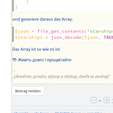
}
]
und generiere daraus das Array:
$json
=
file_get_contents
(
'starship
$starships
=
json_decode
(
$json
,
TRU
Das Array ist so wie es ist.
🖖 Живіть довго і процвітайте
--
„Ukončete, prosím, výstup a nástup, dveře se zavírají.“
Beitrag melden
–
negati
po