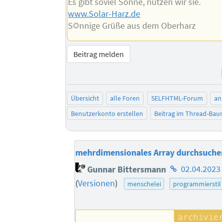
Es gibt soviel Sonne, nutzen wir sie.
www.Solar-Harz.de
S☼nnige Grüße aus dem Oberharz
Beitrag melden
Übersicht
alle Foren
SELFHTML-Forum
an
Benutzerkonto erstellen
Beitrag im Thread-Ba
mehrdimensionales Array durchsuche
Homepage
Gunnar Bittersmann
02.04.2023
des
(
Versionen
)
menschelei
programmierstil
Autors