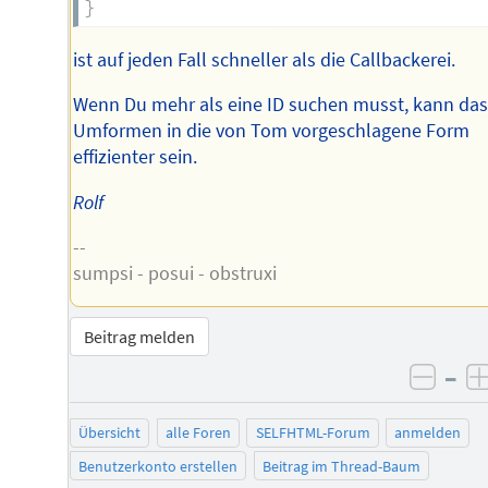
}
ist auf jeden Fall schneller als die Callbackerei.
Wenn Du mehr als eine ID suchen musst, kann da
Umformen in die von Tom vorgeschlagene Form
effizienter sein.
Rolf
--
sumpsi - posui - obstruxi
Beitrag melden
–
negat
Übersicht
alle Foren
SELFHTML-Forum
anmelden
Benutzerkonto erstellen
Beitrag im Thread-Baum