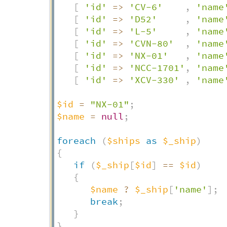
[
'id'
=>
'CV-6'
,
'name
[
'id'
=>
'D52'
,
'name
[
'id'
=>
'L-5'
,
'name
[
'id'
=>
'CVN-80'
,
'name
[
'id'
=>
'NX-01'
,
'name
[
'id'
=>
'NCC-1701'
,
'name
[
'id'
=>
'XCV-330'
,
'name
$id
=
"NX-01"
;
$name
=
null
;
foreach
(
$ships
as
$_ship
)
{
if
(
$_ship
[
$id
]
==
$id
)
{
$name
?
$_ship
[
'name'
]
;
break
;
}
}