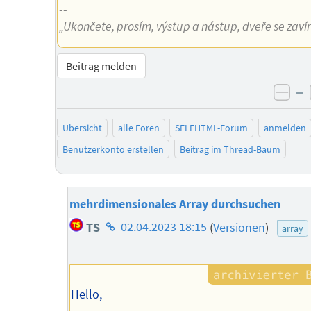
--
„Ukončete, prosím, výstup a nástup, dveře se zavíra
Beitrag melden
–
neg
Übersicht
alle Foren
SELFHTML-Forum
anmelden
Benutzerkonto erstellen
Beitrag im Thread-Baum
mehrdimensionales Array durchsuchen
Homepage
TS
02.04.2023 18:15
(
Versionen
)
array
des
Autors
Hello,