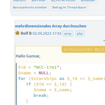
Übersicht
alle Foren
SELFHTML-Forum
anmelden
Benutzerkonto erstellen
Beitrag im Thread-Baum
mehrdimensionales Array durchsuchen
Rolf B
02.04.2023 17:41
array
php
Hallo Gunnar,
$id
=
"NCC-1701"
;
$name
=
NULL
;
for
(
$starships
as
$_id
=>
$_name
if
(
$id
==
$_id
)
{
$name
=
$_name
;
break
;
}