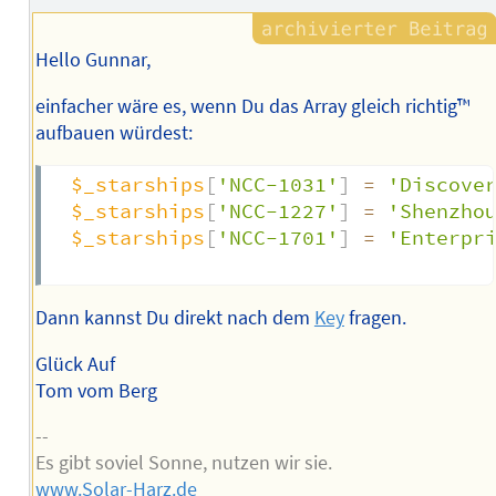
Autors
Hello Gunnar,
einfacher wäre es, wenn Du das Array gleich richtig™
aufbauen würdest:
$_starships
[
'NCC-1031'
]
=
'Discove
$_starships
[
'NCC-1227'
]
=
'Shenzho
$_starships
[
'NCC-1701'
]
=
'Enterpr
Dann kannst Du direkt nach dem
Key
fragen.
Glück Auf
Tom vom Berg
--
Es gibt soviel Sonne, nutzen wir sie.
www.Solar-Harz.de