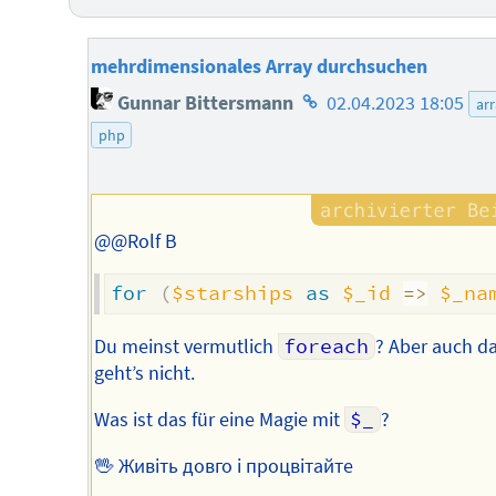
mehrdimensionales Array durchsuchen
Homepage
Gunnar Bittersmann
02.04.2023 18:05
ar
des
php
Autors
@@Rolf B
for
(
$starships
as
$_id
=>
$_na
Du meinst vermutlich
foreach
? Aber auch d
geht’s nicht.
Was ist das für eine Magie mit
$_
?
🖖 Живіть довго і процвітайте