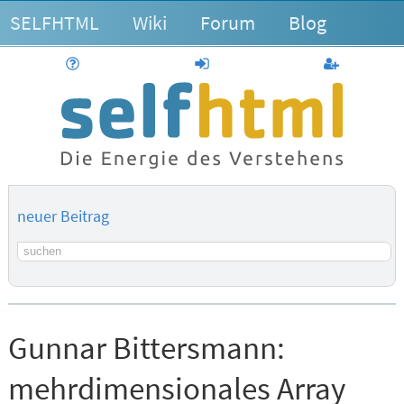
SELFHTML
Wiki
Forum
Blog
Hilfe
anmelden
Benutzerk
neuer Beitrag
Suchbegriff
Gunnar Bittersmann:
mehrdimensionales Array