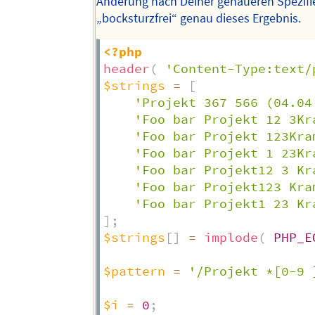
Änderung nach Deiner genaueren Spezifi
„bocksturzfrei“ genau dieses Ergebnis.
<?php
header
(
'Content-Type:text/
$strings
=
[
'Projekt 367 566 (04.04
'Foo bar Projekt 12 3Kr
'Foo bar Projekt 123Kra
'Foo bar Projekt 1 23Kr
'Foo bar Projekt12 3 Kr
'Foo bar Projekt123 Kra
'Foo bar Projekt1 23 Kr
]
;
$strings
[
]
=
implode
(
PHP_E
$pattern
=
'/Projekt *[0-9 
$i
=
0
;