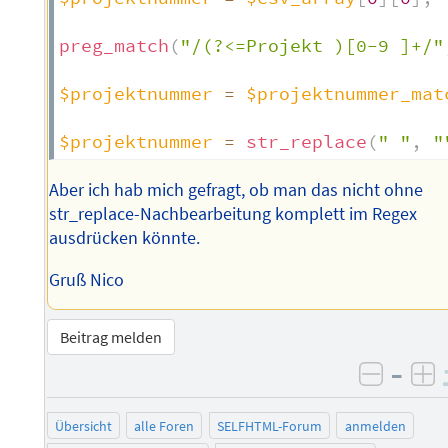
preg_match
(
"/(?<=Projekt )[0-9 ]+/"
$projektnummer
=
$projektnummer_mat
$projektnummer
=
str_replace
(
" "
,
"
Aber ich hab mich gefragt, ob man das nicht ohne
str_replace-Nachbearbeitung komplett im Regex
ausdrücken könnte.
Gruß Nico
Beitrag melden
–
negati
po
Übersicht
alle Foren
SELFHTML-Forum
anmelden