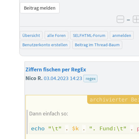
Beitrag melden
–
negat
Übersicht
alle Foren
SELFHTML-Forum
anmelden
Benutzerkonto erstellen
Beitrag im Thread-Baum
Ziffern fischen per RegEx
Nico R.
03.04.2023 14:23
regex
Dann einfach so:
echo
"\t"
.
$k
.
". Fund:\t"
.