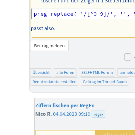
löschen und den Zeiger n-1 Stellen zurü
passt also.
Beitrag melden
ne
Übersicht
alle Foren
SELFHTML-Forum
anmeld
Benutzerkonto erstellen
Beitrag im Thread-Baum
Ziffern fischen per RegEx
Nico R.
04.04.2023 09:19
regex