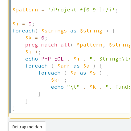
$pattern
=
'/Projekt *[0-9 ]+/i'
;
$i
=
0
;
foreach
(
$strings
as
$string
)
{
$k
=
0
;
preg_match_all
(
$pattern
,
$strin
$i
++
;
echo
PHP_EOL
.
$i
.
". String:\t
foreach
(
$arr
as
$a
)
{
foreach
(
$a
as
$s
)
{
$k
++
;
echo
"\t"
.
$k
.
". Fund
}
}
}
Beitrag melden