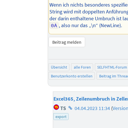
Wenn ich nichts besonderes spezifier
String wird mit doppelten Anführung
der darin enthaltene Umbruch ist la
0A
, also nur das „\n“ (NewLine).
Beitrag melden
Übersicht
alle Foren
SELFHTML-Forum
Benutzerkonto erstellen
Beitrag im Thre
Excel365, Zeilenumbruch in Zelle
Homepage
TS
04.04.2023 11:34
(
Versio
des
export
Autors