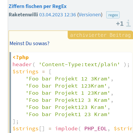
Ziffern fischen per RegEx
Raketenwilli
03.04.2023 12:36
(
Versionen
)
regex
+1
Meinst Du sowas?
<?php
header
(
'Content-Type:text/plain'
)
;
$strings
=
[
'Foo bar Projekt 12 3Kram'
,
'Foo bar Projekt 123Kram'
,
'Foo bar Projekt 1 23Kram'
,
'Foo bar Projekt12 3 Kram'
,
'Foo bar Projekt123 Kram'
,
'Foo bar Projekt1 23 Kram'
]
;
$strings
[
]
=
implode
(
PHP_EOL
,
$stri