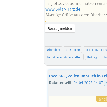
Es gibt soviel Sonne, nutzen wir si
www.Solar-Harz.de
S☼nnige Grüße aus dem Oberhar
Beitrag melden
Übersicht
alle Foren
SELFHTML-For
Benutzerkonto erstellen
Beitrag im T
Excel365, Zeilenumbruch in Ze
Raketenwilli
04.04.2023 14:07