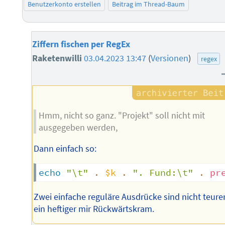
Benutzerkonto erstellen
Beitrag im Thread-Baum
Ziffern fischen per RegEx
Raketenwilli
03.04.2023 13:47
(
Versionen
)
regex
Hmm, nicht so ganz. "Projekt" soll nicht mit
ausgegeben werden,
Dann einfach so:
echo
"\t"
.
$k
.
". Fund:\t"
.
pr
Zwei einfache reguläre Ausdrücke sind nicht teurer
ein heftiger mir Rückwärtskram.