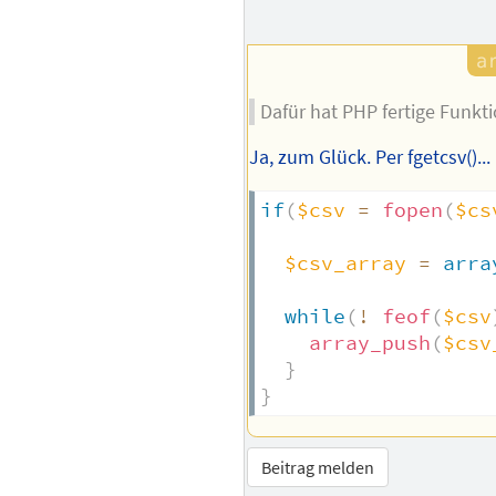
Dafür hat PHP fertige Funkt
Ja, zum Glück. Per fgetcsv()...
if
(
$csv
=
fopen
(
$cs
$csv_array
=
arra
while
(
!
feof
(
$csv
array_push
(
$csv
}
}
Beitrag melden