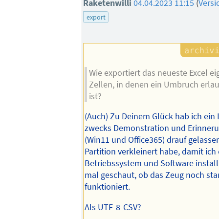
Raketenwilli
04.04.2023 11:15
(
Versi
export
Wie exportiert das neueste Excel ei
Zellen, in denen ein Umbruch erla
ist?
(Auch) Zu Deinem Glück hab ich ein 
zwecks Demonstration und Erinneru
(Win11 und Office365) drauf gelasse
Partition verkleinert habe, damit ich
Betriebssystem und Software install
mal geschaut, ob das Zeug noch sta
funktioniert.
Als UTF-8-CSV?