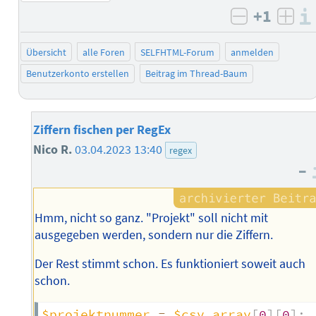
+1
negativ b
posi
Übersicht
alle Foren
SELFHTML-Forum
anmelden
Benutzerkonto erstellen
Beitrag im Thread-Baum
Ziffern fischen per RegEx
Nico R.
03.04.2023 13:40
regex
–
Hmm, nicht so ganz. "Projekt" soll nicht mit
ausgegeben werden, sondern nur die Ziffern.
Der Rest stimmt schon. Es funktioniert soweit auch
schon.
$projektnummer
=
$csv_array
[
0
]
[
0
]
;