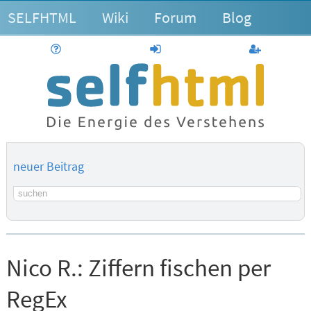
SELFHTML
Wiki
Forum
Blog
Hilfe
anmelden
Benutzerk
neuer Beitrag
Suchbegriff
Nico R.:
Ziffern fischen per
RegEx