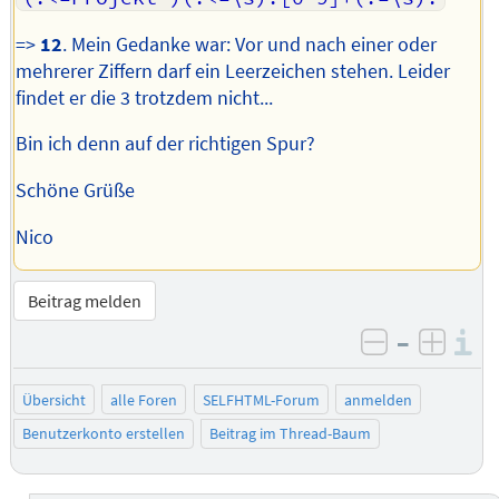
=>
12
. Mein Gedanke war: Vor und nach einer oder
mehrerer Ziffern darf ein Leerzeichen stehen. Leider
findet er die 3 trotzdem nicht...
Bin ich denn auf der richtigen Spur?
Schöne Grüße
Nico
Beitrag melden
–
I
negativ be
posit
Übersicht
alle Foren
SELFHTML-Forum
anmelden
Benutzerkonto erstellen
Beitrag im Thread-Baum