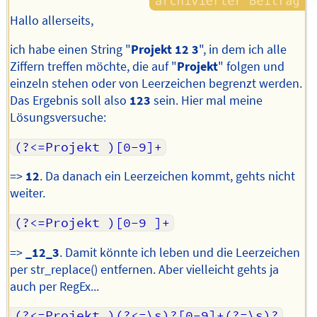
Hallo allerseits,
ich habe einen String "
Projekt 12 3
", in dem ich alle
Ziffern treffen möchte, die auf "
Projekt
" folgen und
einzeln stehen oder von Leerzeichen begrenzt werden.
Das Ergebnis soll also
123
sein. Hier mal meine
Lösungsversuche:
(?<=Projekt )[0-9]+
=>
12
. Da danach ein Leerzeichen kommt, gehts nicht
weiter.
(?<=Projekt )[0-9 ]+
=>
_12_3
. Damit könnte ich leben und die Leerzeichen
per str_replace() entfernen. Aber vielleicht gehts ja
auch per RegEx...
(?<=Projekt )(?<=\s)?[0-9]+(?=\s)?