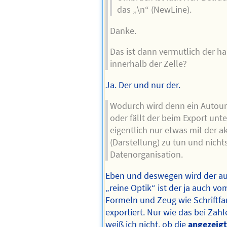
das „\n“ (NewLine).
Danke.
Das ist dann vermutlich der 
innerhalb der Zelle?
Ja. Der und nur der.
Wodurch wird denn ein Autoum
oder fällt der beim Export unte
eigentlich nur etwas mit der a
(Darstellung) zu tun und nicht
Datenorganisation.
Eben und deswegen wird der auc
„reine Optik“ ist der ja auch 
Formeln und Zeug wie Schriftfar
exportiert. Nur wie das bei Zahl
weiß ich nicht, ob die
angezeigt