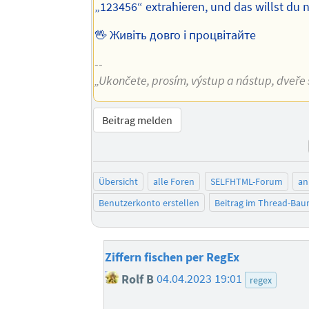
„123456“ extrahieren, und das willst du n
🖖 Живіть довго і процвітайте
--
„Ukončete, prosím, výstup a nástup, dveře s
Beitrag melden
Übersicht
alle Foren
SELFHTML-Forum
an
Benutzerkonto erstellen
Beitrag im Thread-Ba
Ziffern fischen per RegEx
Rolf B
04.04.2023 19:01
regex