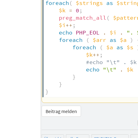
foreach
(
$strings
as
$strin
$k
=
0
;
preg_match_all
(
$patter
$i
++
;
echo
PHP_EOL
.
$i
.
". 
foreach
(
$arr
as
$a
)
foreach
(
$a
as
$s
$k
++
;
#echo "\t" . $k
echo
"\t"
.
$k
}
}
}
Beitrag melden