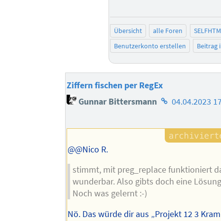
Übersicht
alle Foren
SELFHTM
Benutzerkonto erstellen
Beitrag
Ziffern fischen per RegEx
Homepage
Gunnar Bittersmann
04.04.2023 1
des
Autors
@@Nico R.
stimmt, mit preg_replace funktioniert d
wunderbar. Also gibts doch eine Lösung
Noch was gelernt :-)
Nö. Das würde dir aus „Projekt 12 3 Kram 