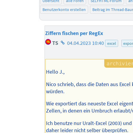
Übersicht
alle Foren
SELFHTML-Forum
an
Benutzerkonto erstellen
Beitrag im Thread-Ba
Ziffern fischen per RegEx
Homepage
TS
04.04.2023 10:40
excel
expor
des
Autors
Hello J.,
Nico schrieb, dass die Daten aus Exc
würden.
Wie exportiert das neueste Excel eigent
Zellen, in denen ein Umbruch erlaubt/
Ich benutze nur Uralt-Excel (2003) und
daher leider nicht selber überprüfen.