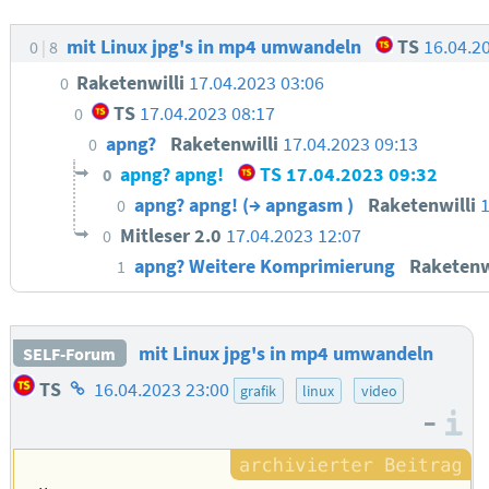
mit Linux jpg's in mp4 umwandeln
TS
16.04.2
0
8
Raketenwilli
17.04.2023 03:06
0
TS
17.04.2023 08:17
0
apng?
Raketenwilli
17.04.2023 09:13
0
apng? apng!
TS
17.04.2023 09:32
0
apng? apng! (→ apngasm )
Raketenwilli
1
0
Mitleser 2.0
17.04.2023 12:07
0
apng? Weitere Komprimierung
Raketenw
1
mit Linux jpg's in mp4 umwandeln
SELF-Forum
Homepage
TS
16.04.2023 23:00
grafik
linux
video
des
–
I
Autors