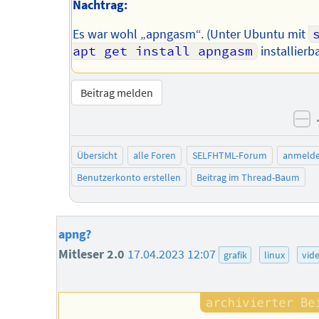
Nachtrag:
Es war wohl „apngasm“. (Unter Ubuntu mit
s
apt get install apngasm
installierba
Beitrag melden
ne
Übersicht
alle Foren
SELFHTML-Forum
anmeld
Benutzerkonto erstellen
Beitrag im Thread-Baum
apng?
Mitleser 2.0
17.04.2023 12:07
grafik
linux
vid