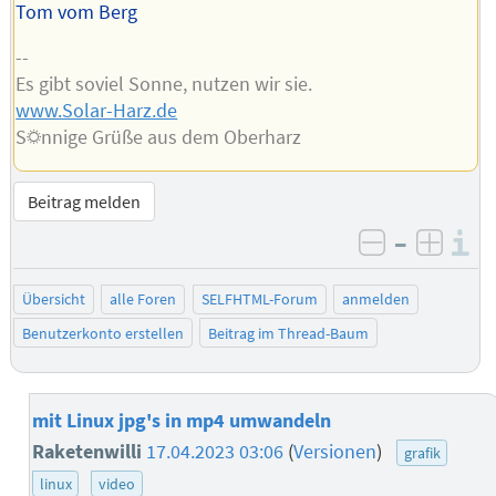
Tom vom Berg
--
Es gibt soviel Sonne, nutzen wir sie.
www.Solar-Harz.de
S☼nnige Grüße aus dem Oberharz
Beitrag melden
–
I
negativ be
posit
Übersicht
alle Foren
SELFHTML-Forum
anmelden
Benutzerkonto erstellen
Beitrag im Thread-Baum
mit Linux jpg's in mp4 umwandeln
Raketenwilli
17.04.2023 03:06
(
Versionen
)
grafik
linux
video