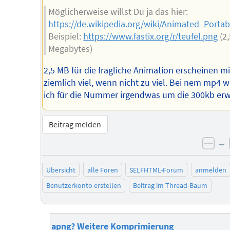
Möglicherweise willst Du ja das hier:
https://de.wikipedia.org/wiki/Animated_Port
Beispiel:
https://www.fastix.org/r/teufel.png
(2,
Megabytes)
2,5 MB für die fragliche Animation erscheinen mi
ziemlich viel, wenn nicht zu viel. Bei nem mp4 
ich für die Nummer irgendwas um die 300kb erw
Beitrag melden
–
neg
Übersicht
alle Foren
SELFHTML-Forum
anmelden
Benutzerkonto erstellen
Beitrag im Thread-Baum
apng? Weitere Komprimierung