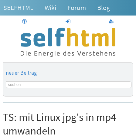
SELFHTML
Wiki
Forum
Blog
Hilfe
anmelden
Benutzerk
neuer Beitrag
Suchbegriff
TS:
mit Linux jpg's in mp4
umwandeln