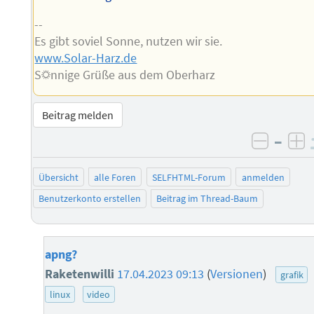
--
Es gibt soviel Sonne, nutzen wir sie.
www.Solar-Harz.de
S☼nnige Grüße aus dem Oberharz
Beitrag melden
–
negati
po
Übersicht
alle Foren
SELFHTML-Forum
anmelden
Benutzerkonto erstellen
Beitrag im Thread-Baum
apng?
Raketenwilli
17.04.2023 09:13
(
Versionen
)
grafik
linux
video