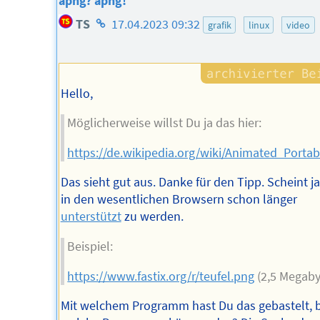
apng? apng!
Homepage
TS
17.04.2023 09:32
grafik
linux
video
des
Autors
Hello,
Möglicherweise willst Du ja das hier:
https://de.wikipedia.org/wiki/Animated_Port
Das sieht gut aus. Danke für den Tipp. Scheint j
in den wesentlichen Browsern schon länger
unterstützt
zu werden.
Beispiel:
https://www.fastix.org/r/teufel.png
(2,5 Megaby
Mit welchem Programm hast Du das gebastelt, 