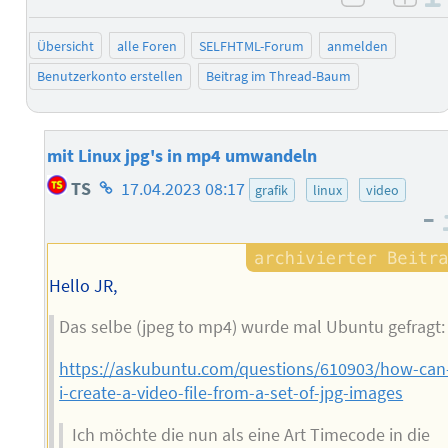
negativ 
posi
Übersicht
alle Foren
SELFHTML-Forum
anmelden
Benutzerkonto erstellen
Beitrag im Thread-Baum
mit Linux jpg's in mp4 umwandeln
Homepage
TS
17.04.2023 08:17
grafik
linux
video
des
–
Autors
Hello JR,
Das selbe (jpeg to mp4) wurde mal Ubuntu gefragt:
https://askubuntu.com/questions/610903/how-can
i-create-a-video-file-from-a-set-of-jpg-images
Ich möchte die nun als eine Art Timecode in die