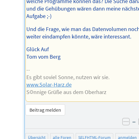
welche Programme können das? Die Suche dan
und die Gehübungen wären dann meine nächst
Aufgabe ;-)
Und die Frage, wie man das Datenvolumen noc
weiter eindampfen könnte, wäre interessant.
Glück Auf
Tom vom Berg
--
Es gibt soviel Sonne, nutzen wir sie.
www.Solar-Harz.de
S☼nnige Grüße aus dem Oberharz
Beitrag melden
–
neg
Übersicht
alle Foren
SELFHTML-Forum
anmelden