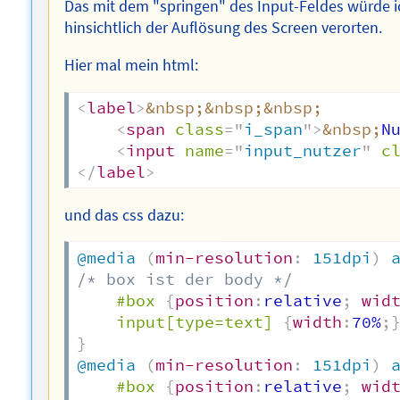
Das mit dem "springen" des Input-Feldes würde 
hinsichtlich der Auflösung des Screen verorten.
Hier mal mein html:
<
label
>
&nbsp;
&nbsp;
&nbsp;
<
span
class
=
"
i_span
"
>
&nbsp;
N
<
input
name
=
"
input_nutzer
"
c
</
label
>
und das css dazu:
@media
(
min-resolution
:
 151dpi
)
/* box ist der body */
#box
{
position
:
relative
;
wid
input[type=text]
{
width
:
70%
;
}
@media
(
min-resolution
:
 151dpi
)
#box
{
position
:
relative
;
wid