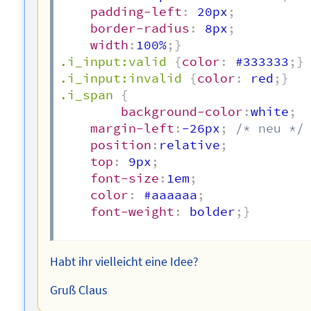
padding-left
:
 20px
;
border-radius
:
 8px
;
width
:
100%
;
}
.i_input:valid
{
color
:
 #333333
;
}
.i_input:invalid
{
color
:
 red
;
}
.i_span
{
background-color
:
white
;
margin-left
:
-26px
;
/* neu */
position
:
relative
;
top
:
 9px
;
font-size
:
1em
;
color
:
 #aaaaaa
;
font-weight
:
 bolder
;
}
Habt ihr vielleicht eine Idee?
Gruß Claus