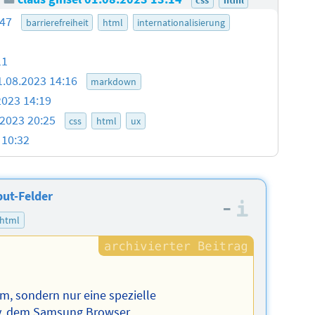
:47
barrierefreiheit
html
internationalisierung
11
1.08.2023 14:16
markdown
2023 14:19
.2023 20:25
css
html
ux
 10:32
ut-Felder
–
Informa
html
m, sondern nur eine spezielle
y, dem Samsung Browser.