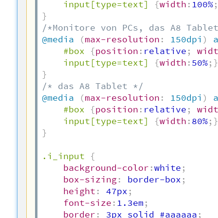
input[type=text]
{
width
:
100%
}
/*Monitore von PCs, das A8 Table
@media
(
max-resolution
:
 150dpi
)
#box
{
position
:
relative
;
wid
input[type=text]
{
width
:
50%
;
}
/* das A8 Tablet */
@media
(
max-resolution
:
 150dpi
)
#box
{
position
:
relative
;
wid
input[type=text]
{
width
:
80%
;
}
.i_input
{
background-color
:
white
;
box-sizing
:
 border-box
;
height
:
 47px
;
font-size
:
1.3em
;
border
:
 3px solid #aaaaaa
;