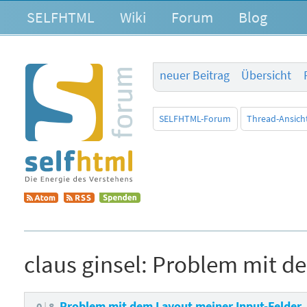
SELFHTML
Wiki
Forum
Blog
neuer Beitrag
Übersicht
SELFHTML-Forum
Thread-Ansich
claus ginsel:
Problem mit de
Problem mit dem Layout meiner Input-Felder
0
8