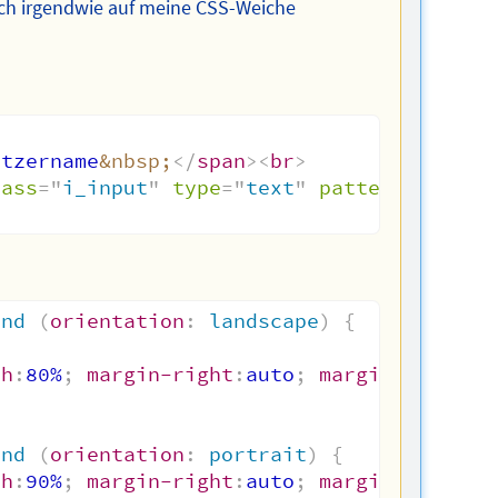
ich irgendwie auf meine CSS-Weiche
utzername
&nbsp;
</
span
>
<
br
>
lass
=
"
i_input
"
type
=
"
text
"
pattern
=
"
(^[a-
and
(
orientation
:
 landscape
)
{
th
:
80%
;
margin-right
:
auto
;
margin-left
:
au
}
and
(
orientation
:
 portrait
)
{
th
:
90%
;
margin-right
:
auto
;
margin-left
:
au