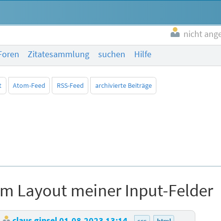
nicht ang
Foren
Zitatesammlung
suchen
Hilfe
t
Atom-Feed
RSS-Feed
archivierte Beiträge
m Layout meiner Input-Felder
claus ginsel
01.08.2023 13:14
css
html