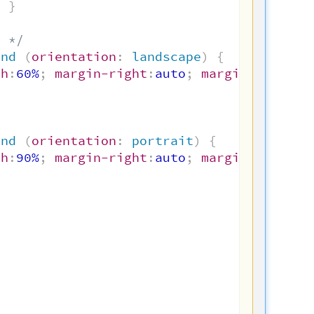
;
}
t */
and
(
orientation
:
 landscape
)
{
th
:
60%
;
margin-right
:
auto
;
margin-left
:
au
}
and
(
orientation
:
 portrait
)
{
th
:
90%
;
margin-right
:
auto
;
margin-left
:
au
}