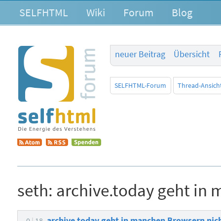
SELFHTML
Wiki
Forum
Blog
neuer Beitrag
Übersicht
SELFHTML-Forum
Thread-Ansich
seth:
archive.today geht in
archive.today geht in manchen Browsern ni
0
18