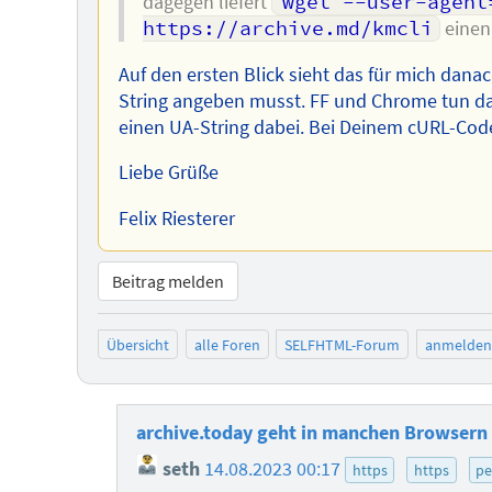
dagegen liefert
wget --user-agent
https://archive.md/kmcli
einen
Auf den ersten Blick sieht das für mich dan
String angeben musst. FF und Chrome tun da
einen UA-String dabei. Bei Deinem cURL-Code
Liebe Grüße
Felix Riesterer
Beitrag melden
Übersicht
alle Foren
SELFHTML-Forum
anmelden
archive.today geht in manchen Browsern
seth
14.08.2023 00:17
https
https
pe