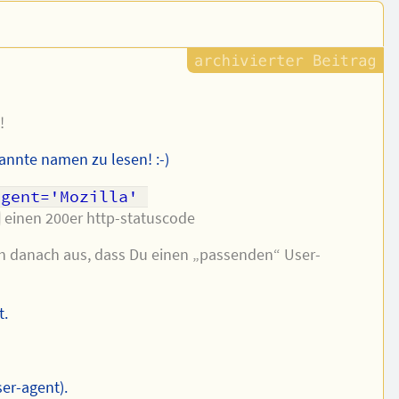
!
annte namen zu lesen! :-)
gent='Mozilla' 
einen 200er http-statuscode
ich danach aus, dass Du einen „passenden“ User-
t.
er-agent).