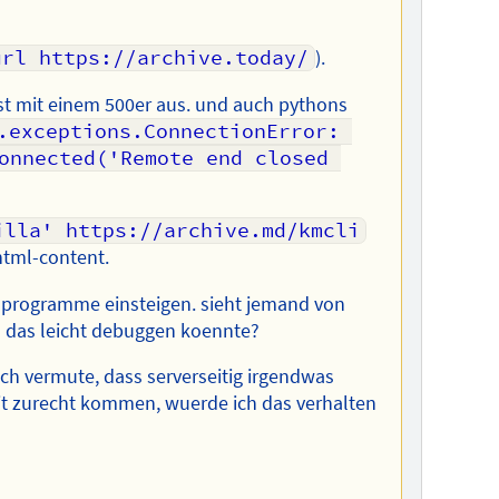
url https://archive.today/
).
st mit einem 500er aus. und auch pythons
.exceptions.ConnectionError: 
onnected('Remote end closed 
illa' https://archive.md/kmcli
html-content.
r programme einsteigen. sieht jemand von
an das leicht debuggen koennte?
ch vermute, dass serverseitig irgendwas
mit zurecht kommen, wuerde ich das verhalten