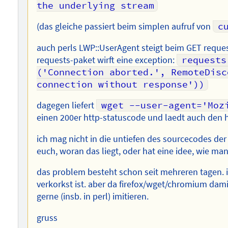
the underlying stream
(das gleiche passiert beim simplen aufruf von
c
auch perls LWP::UserAgent steigt beim GET reque
requests-paket wirft eine exception:
requests
('Connection aborted.', RemoteDisc
connection without response'))
dagegen liefert
wget --user-agent='Moz
einen 200er http-statuscode und laedt auch den 
ich mag nicht in die untiefen des sourcecodes de
euch, woran das liegt, oder hat eine idee, wie m
das problem besteht schon seit mehreren tagen. i
verkorkst ist. aber da firefox/wget/chromium da
gerne (insb. in perl) imitieren.
gruss