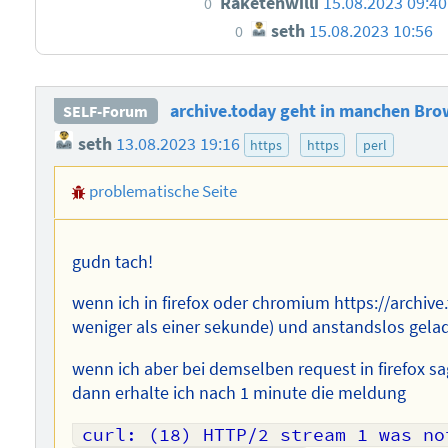
Raketenwilli
15.08.2023 09:40
0
seth
15.08.2023 10:56
0
archive.today geht in manchen Bro
SELF-Forum
seth
13.08.2023 19:16
https
https
perl
problematische Seite
gudn tach!
wenn ich in firefox oder chromium https://archive.t
weniger als einer sekunde) und anstandslos gela
wenn ich aber bei demselben request in firefox sag
dann erhalte ich nach 1 minute die meldung
curl: (18) HTTP/2 stream 1 was no