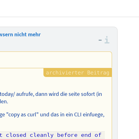
wsern nicht mehr
–
Informa
oday/ aufrufe, dann wird die seite sofort (in
den.
e "copy as curl" und das in ein CLI einfuege,
t closed cleanly before end of 