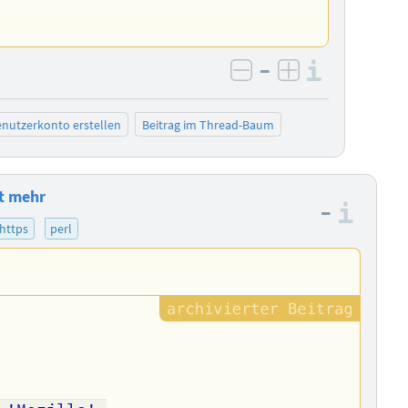
–
Informa
negativ bewerten
positiv bewe
nutzerkonto erstellen
Beitrag im Thread-Baum
t mehr
–
Info
https
perl