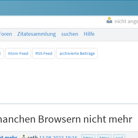
nicht ang
Foren
Zitatesammlung
suchen
Hilfe
t
Atom-Feed
RSS-Feed
archivierte Beiträge
 manchen Browsern nicht mehr
cht mehr
seth
13.08.2023 19:16
https
https
perl