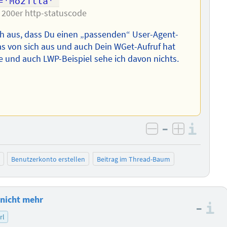
='Mozilla' 
 200er http-statuscode
ach aus, dass Du einen „passenden“ User-Agent-
s von sich aus und auch Dein WGet-Aufruf hat
 und auch LWP-Beispiel sehe ich davon nichts.
–
Info
negativ bewer
positiv b
Benutzerkonto erstellen
Beitrag im Thread-Baum
 nicht mehr
–
I
rl