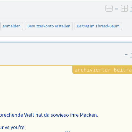
–
negativ
po
anmelden
Benutzerkonto erstellen
Beitrag im Thread-Baum
–
 sprechende Welt hat da sowieso ihre Macken.
ur vs you're