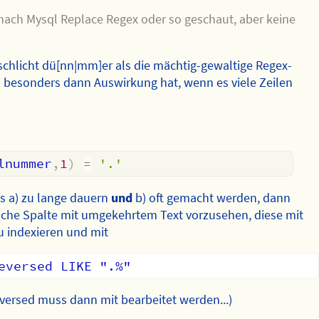
nach Mysql Replace Regex oder so geschaut, aber keine
t schlicht dü[nn|mm]er als die mächtig-gewaltige Regex-
 besonders dann Auswirkung hat, wenn es viele Zeilen
lnummer
,
1
)
=
'.'
as a) zu lange dauern
und
b) oft gemacht werden, dann
zliche Spalte mit umgekehrtem Text vorzusehen, diese mit
zu indexieren und mit
versed muss dann mit bearbeitet werden...)