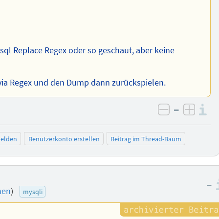
sql Replace Regex oder so geschaut, aber keine
 via Regex und den Dump dann zurückspielen.
–
I
negativ be
posit
elden
Benutzerkonto erstellen
Beitrag im Thread-Baum
–
nen
)
mysqli