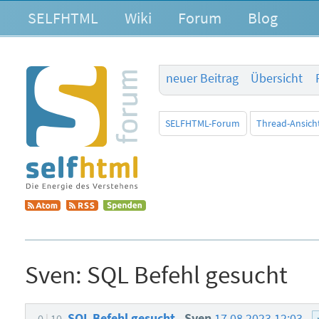
SELFHTML
Wiki
Forum
Blog
neuer Beitrag
Übersicht
SELFHTML-Forum
Thread-Ansich
Sven:
SQL Befehl gesucht
SQL Befehl gesucht
Sven
17.08.2023 12:03
0
10