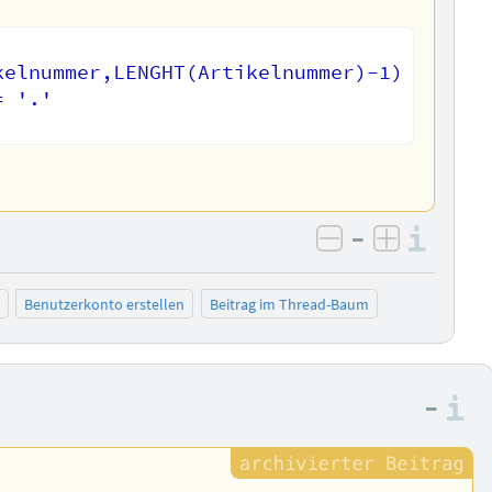
elnummer,LENGHT(Artikelnummer)-1)

 '.'

–
Info
negativ bewer
positiv b
Benutzerkonto erstellen
Beitrag im Thread-Baum
–
I