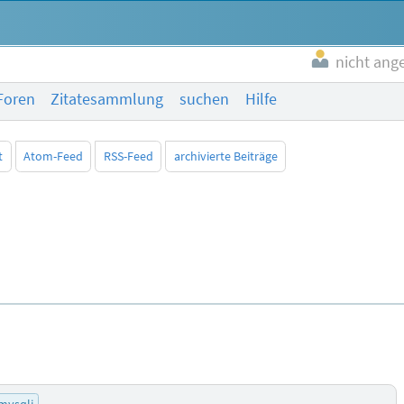
nicht ang
Foren
Zitatesammlung
suchen
Hilfe
t
Atom-Feed
RSS-Feed
archivierte Beiträge
mysqli