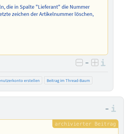
eln, die in Spalte "Lieferant" die Nummer
letzte zeichen der Artikelnummer löschen,
–
Informa
negativ bewerten
positiv bewe
nutzerkonto erstellen
Beitrag im Thread-Baum
–
Info