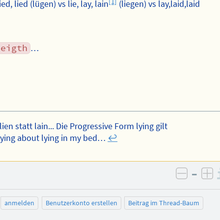
[1]
ed, lied (lügen) vs lie, lay, lain
(liegen) vs lay,laid,laid
heigth
…
 lien statt lain... Die Progressive Form lying gilt
lying about lying in my bed…
↩︎
–
negativ
po
anmelden
Benutzerkonto erstellen
Beitrag im Thread-Baum