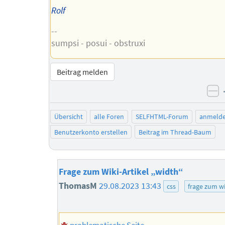
Rolf
--
sumpsi - posui - obstruxi
Beitrag melden
ne
Übersicht
alle Foren
SELFHTML-Forum
anmeld
Benutzerkonto erstellen
Beitrag im Thread-Baum
Frage zum Wiki-Artikel „width“
ThomasM
29.08.2023 13:43
css
frage zum wi
problematische Seite