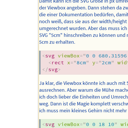
Damit kann ich die SVG Größe in px umr
der Viewbox angeben. Dann stehen da zw
die einer Dokumentation bedürfen, damit
noch weiß, dass sie aus der width/height
umgerechnet wurden. Aber das muss ich
SVG "5cm" hinschreiben zu können und 
5cm zu erhalten.
<
svg
viewBox
=
"
0 0 680.31596
<
rect
x
=
"
8cm
"
y
=
"
2cm
"
wid
</
svg
>
Ja klar, die Viewbox könnte ich auch mit 
ausrechnen. Aber warum die Mühe mache
ich doch lieber die Einheiten und Umre
weg. Dann ist die Magie komplett versc
ich muss mein kleines Gehirn nicht mehr
<
svg
viewBox
=
"
0 0 18 10
"
wi