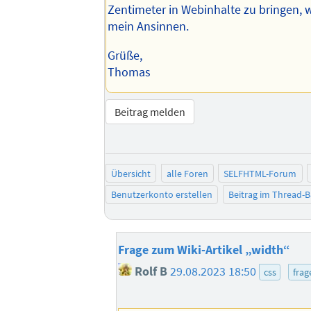
Zentimeter in Webinhalte zu bringen, w
mein Ansinnen.
Grüße,
Thomas
Beitrag melden
Übersicht
alle Foren
SELFHTML-Forum
Benutzerkonto erstellen
Beitrag im Thread-
Frage zum Wiki-Artikel „width“
Rolf B
29.08.2023 18:50
css
frag