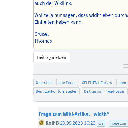
auch der Wikilink.
Wollte ja nur sagen, dass width eben durc
Einheiten haben kann.
Grüße,
Thomas
Beitrag melden
Übersicht
alle Foren
SELFHTML-Forum
anme
Benutzerkonto erstellen
Beitrag im Thread-Baum
Frage zum Wiki-Artikel „width“
Rolf B
29.08.2023 16:23
css
frage zum 