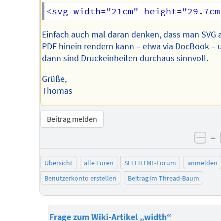
Einfach auch mal daran denken, dass man SVG 
PDF hinein rendern kann – etwa via DocBook – 
dann sind Druckeinheiten durchaus sinnvoll.
Grüße,
Thomas
Beitrag melden
–
neg
Übersicht
alle Foren
SELFHTML-Forum
anmelden
Benutzerkonto erstellen
Beitrag im Thread-Baum
Frage zum Wiki-Artikel „width“