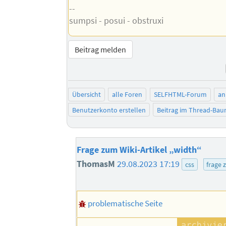
--
sumpsi - posui - obstruxi
Beitrag melden
Übersicht
alle Foren
SELFHTML-Forum
an
Benutzerkonto erstellen
Beitrag im Thread-Ba
Frage zum Wiki-Artikel „width“
ThomasM
29.08.2023 17:19
css
frage 
problematische Seite