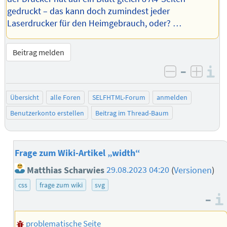
gedruckt – das kann doch zumindest jeder
Laserdrucker für den Heimgebrauch, oder? …
Beitrag melden
–
I
negativ be
posit
Übersicht
alle Foren
SELFHTML-Forum
anmelden
Benutzerkonto erstellen
Beitrag im Thread-Baum
Frage zum Wiki-Artikel „width“
Matthias Scharwies
29.08.2023 04:20
(
Versionen
)
css
frage zum wiki
svg
–
problematische Seite