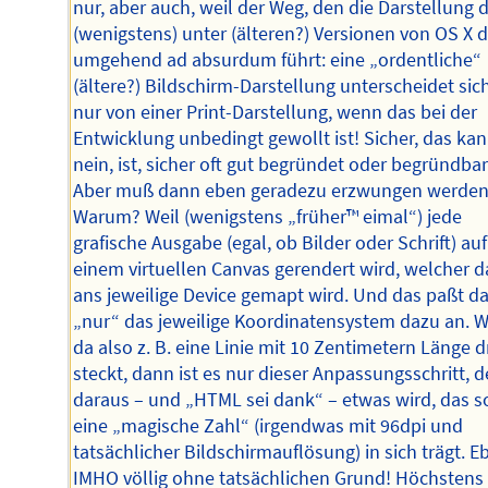
nur, aber auch, weil der Weg, den die Darstellung 
(wenigstens) unter (älteren?) Versionen von OS X 
umgehend ad absurdum führt: eine „ordentliche“
(ältere?) Bildschirm-Darstellung unterscheidet sic
nur von einer Print-Darstellung, wenn das bei der
Entwicklung unbedingt gewollt ist! Sicher, das kan
nein, ist, sicher oft gut begründet oder begründbar
Aber muß dann eben geradezu erzwungen werden
Warum? Weil (wenigstens „früher™ eimal“) jede
grafische Ausgabe (egal, ob Bilder oder Schrift) auf
einem virtuellen Canvas gerendert wird, welcher 
ans jeweilige Device gemapt wird. Und das paßt d
„nur“ das jeweilige Koordinatensystem dazu an. 
da also z. B. eine Linie mit 10 Zentimetern Länge d
steckt, dann ist es nur dieser Anpassungsschritt, d
daraus – und „HTML sei dank“ – etwas wird, das s
eine „magische Zahl“ (irgendwas mit 96dpi und
tatsächlicher Bildschirmauflösung) in sich trägt. E
IMHO völlig ohne tatsächlichen Grund! Höchstens