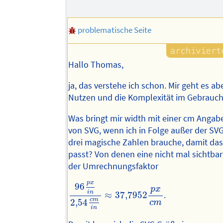
problematische Seite
Hallo Thomas,
ja, das verstehe ich schon. Mir geht es a
Nutzen und die Komplexität im Gebrauch
Was bringt mir width mit einer cm Angab
von SVG, wenn ich in Folge außer der S
drei magische Zahlen brauche, damit das
passt? Von denen eine nicht mal sichtbar 
der Umrechnungsfaktor
96
p
x
i
n
2
,
54
c
m
i
n
≈
37,795
2
p
x
c
m
p
x
96
p
x
i
n
≈
37,795
2
.
c
m
2
,
54
c
m
i
n