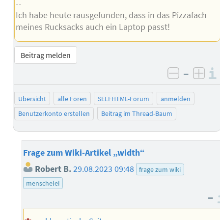
--
Ich habe heute rausgefunden, dass in das Pizzafach
meines Rucksacks auch ein Laptop passt!
Beitrag melden
–
negativ 
posi
Übersicht
alle Foren
SELFHTML-Forum
anmelden
Benutzerkonto erstellen
Beitrag im Thread-Baum
Frage zum Wiki-Artikel „width“
Robert B.
29.08.2023 09:48
frage zum wiki
menschelei
–