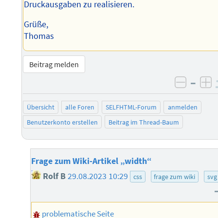
Druckausgaben zu realisieren.
Grüße,
Thomas
Beitrag melden
–
negati
po
Übersicht
alle Foren
SELFHTML-Forum
anmelden
Benutzerkonto erstellen
Beitrag im Thread-Baum
Frage zum Wiki-Artikel „width“
Rolf B
29.08.2023 10:29
css
frage zum wiki
svg
problematische Seite