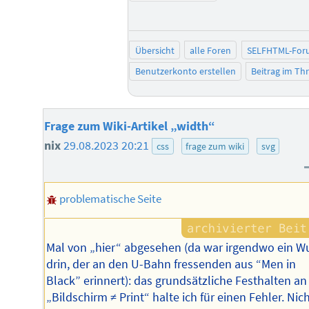
Übersicht
alle Foren
SELFHTML-For
Benutzerkonto erstellen
Beitrag im T
Frage zum Wiki-Artikel „width“
nix
29.08.2023 20:21
css
frage zum wiki
svg
problematische Seite
Mal von „hier“ abgesehen (da war irgendwo ein 
drin, der an den U-Bahn fressenden aus “Men in
Black” erinnert): das grundsätzliche Festhalten an
„Bildschirm ≠ Print“ halte ich für einen Fehler. Nic