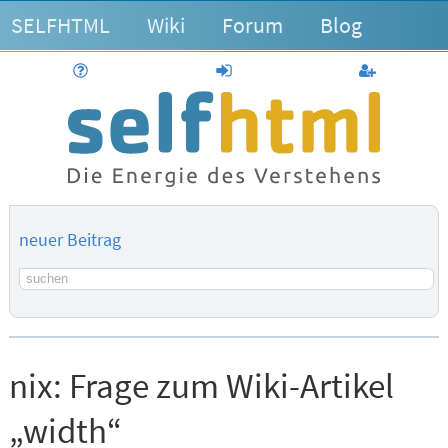
SELFHTML
Wiki
Forum
Blog
Hilfe
anmelden
Benutzerk
neuer Beitrag
Suchbegriff
nix:
Frage zum Wiki-Artikel
„width“