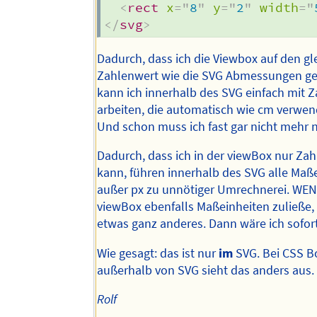
<
rect
x
=
"
8
"
y
=
"
2
"
width
=
"
</
svg
>
Dadurch, dass ich die Viewbox auf den gl
Zahlenwert wie die SVG Abmessungen ge
kann ich innerhalb des SVG einfach mit 
arbeiten, die automatisch wie cm verwe
Und schon muss ich fast gar nicht mehr
Dadurch, dass ich in der viewBox nur Za
kann, führen innerhalb des SVG alle Maß
außer px zu unnötiger Umrechnerei. WEN
viewBox ebenfalls Maßeinheiten zuließe,
etwas ganz anderes. Dann wäre ich sofort
Wie gesagt: das ist nur
im
SVG. Bei CSS B
außerhalb von SVG sieht das anders aus.
Rolf