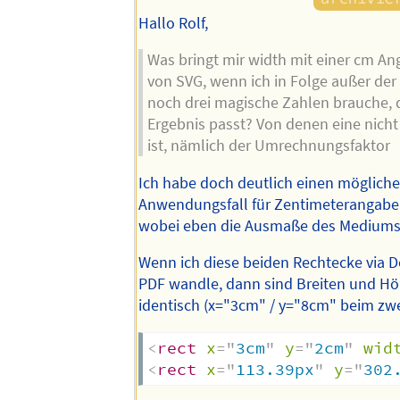
Hallo Rolf,
Was bringt mir width mit einer cm An
von SVG, wenn ich in Folge außer de
noch drei magische Zahlen brauche, 
Ergebnis passt? Von denen eine nicht
ist, nämlich der Umrechnungsfaktor
Ich habe doch deutlich einen mögliche
Anwendungsfall für Zentimeterangabe
wobei eben die Ausmaße des Mediums 
Wenn ich diese beiden Rechtecke via D
PDF wandle, dann sind Breiten und H
identisch (x="3cm" / y="8cm" beim zwe
<
rect
x
=
"
3cm
"
y
=
"
2cm
"
wid
<
rect
x
=
"
113.39px
"
y
=
"
302