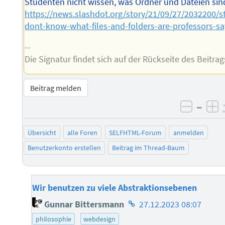
Studenten nicht wissen, was Ordner und Dateien sin
https://news.slashdot.org/story/21/09/27/2032200/s
dont-know-what-files-and-folders-are-professors-sa
--
Die Signatur findet sich auf der Rückseite des Beitrag
Beitrag melden
–
negati
po
Übersicht
alle Foren
SELFHTML-Forum
anmelden
Benutzerkonto erstellen
Beitrag im Thread-Baum
Wir benutzen zu viele Abstraktionsebenen
Homepage
Gunnar Bittersmann
27.12.2023 08:07
des
philosophie
webdesign