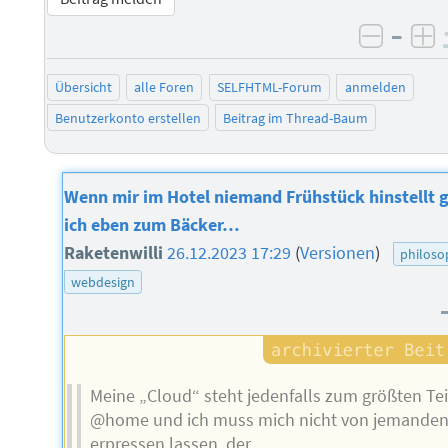
–
negati
po
Übersicht
alle Foren
SELFHTML-Forum
anmelden
Benutzerkonto erstellen
Beitrag im Thread-Baum
Wenn mir im Hotel niemand Frühstück hinstellt 
ich eben zum Bäcker…
Raketenwilli
26.12.2023 17:29
(
Versionen
)
philoso
webdesign
Meine „Cloud“ steht jedenfalls zum größten Tei
@home und ich muss mich nicht von jemande
erpressen lassen, der