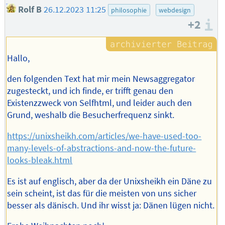
Rolf B
26.12.2023 11:25
philosophie
webdesign
+2
I
Hallo,
den folgenden Text hat mir mein Newsaggregator
zugesteckt, und ich finde, er trifft genau den
Existenzzweck von Selfhtml, und leider auch den
Grund, weshalb die Besucherfrequenz sinkt.
https://unixsheikh.com/articles/we-have-used-too-
many-levels-of-abstractions-and-now-the-future-
looks-bleak.html
Es ist auf englisch, aber da der Unixsheikh ein Däne zu
sein scheint, ist das für die meisten von uns sicher
besser als dänisch. Und ihr wisst ja: Dänen lügen nicht.