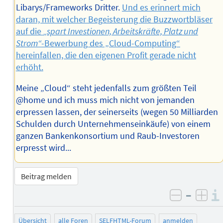
Libarys/Frameworks Dritter.
Und es erinnert mich
daran, mit welcher Begeisterung die Buzzwortbläser
auf die
„spart Investionen, Arbeitskräfte, Platz und
Strom“
-Bewerbung des „Cloud-Computing“
hereinfallen, die den eigenen Profit gerade nicht
erhöht.
Meine „Cloud“ steht jedenfalls zum größten Teil
@home und ich muss mich nicht von jemanden
erpressen lassen, der seinerseits (wegen 50 Milliarden
Schulden durch Unternehmenseinkäufe) von einem
ganzen Bankenkonsortium und Raub-Investoren
erpresst wird...
Beitrag melden
–
negativ 
posi
Übersicht
alle Foren
SELFHTML-Forum
anmelden