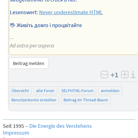
Lesenswert:
Never underestimate HTML
🖖 Живіть довго і процвітайте
--
Ad astra per aspera
Beitrag melden
+1
negativ b
posi
Übersicht
alle Foren
SELFHTML-Forum
anmelden
Benutzerkonto erstellen
Beitrag im Thread-Baum
Seit 1995 –
Die Energie des Verstehens
Impressum