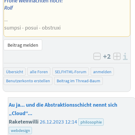
Frohe Weihnachten noch!
Rolf
--
sumpsi - posui - obstruxi
Beitrag melden
+2
I
negativ bew
posit
Übersicht
alle Foren
SELFHTML-Forum
anmelden
Benutzerkonto erstellen
Beitrag im Thread-Baum
Au ja... und die Abstraktionsschicht nennt sich
„Cloud“...
Raketenwilli
26.12.2023 12:14
philosophie
webdesign