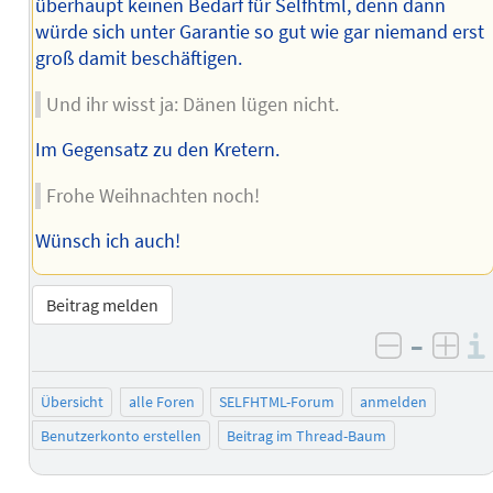
überhaupt keinen Bedarf für Selfhtml, denn dann
würde sich unter Garantie so gut wie gar niemand erst
groß damit beschäftigen.
Und ihr wisst ja: Dänen lügen nicht.
Im Gegensatz zu den Kretern.
Frohe Weihnachten noch!
Wünsch ich auch!
Beitrag melden
–
negativ 
posi
Übersicht
alle Foren
SELFHTML-Forum
anmelden
Benutzerkonto erstellen
Beitrag im Thread-Baum