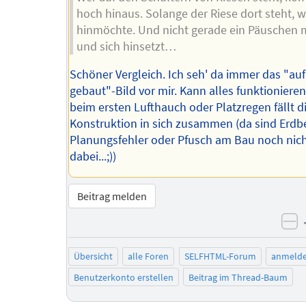
hoch hinaus. Solange der Riese dort steht,
hinmöchte. Und nicht gerade ein Päuschen 
und sich hinsetzt…
Schöner Vergleich. Ich seh' da immer das "au
gebaut"-Bild vor mir. Kann alles funktionieren
beim ersten Lufthauch oder Platzregen fällt d
Konstruktion in sich zusammen (da sind Erdb
Planungsfehler oder Pfusch am Bau noch nic
dabei...;))
Beitrag melden
ne
Übersicht
alle Foren
SELFHTML-Forum
anmeld
Benutzerkonto erstellen
Beitrag im Thread-Baum