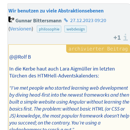
Wir benutzen zu viele Abstraktionsebenen
Homepage
Gunnar Bittersmann
27.12.2023 09:20
des
(
Versionen
)
philosophie
webdesign
Autors
+1
@@Rolf B
In die Kerbe haut auch Lara Aigmüller im letzten
Türchen des HTMHell-Adventskalenders:
“I’ve met people who started learning web development
by diving head-first into the newest frameworks and then
built a simple website using Angular without learning the
basics first. The problem: without basic HTML (or CSS or
JS) knowledge, the most popular framework doesn’t help
you succeed; on the contrary. You’re using a
sledgehammer to crack a nut.”