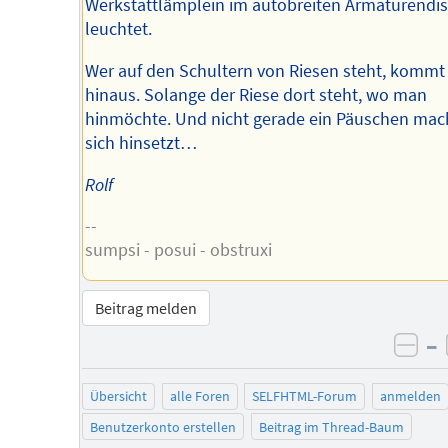
Werkstattlämplein im autobreiten Armaturendis
leuchtet.
Wer auf den Schultern von Riesen steht, kommt
hinaus. Solange der Riese dort steht, wo man
hinmöchte. Und nicht gerade ein Päuschen mac
sich hinsetzt…
Rolf
--
sumpsi - posui - obstruxi
Beitrag melden
–
neg
Übersicht
alle Foren
SELFHTML-Forum
anmelden
Benutzerkonto erstellen
Beitrag im Thread-Baum