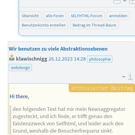
–
negat
Übersicht
alle Foren
SELFHTML-Forum
anmelden
Benutzerkonto erstellen
Beitrag im Thread-Baum
Wir benutzen zu viele Abstraktionsebenen
klawischnigg
26.12.2023 14:28
philosophie
webdesign
–
Hi there,
den folgenden Text hat mir mein Newsaggregator
zugesteckt, und ich finde, er trifft genau den
Existenzzweck von Selfhtml, und leider auch den
Grund, weshalb die Besucherfrequenz sinkt.