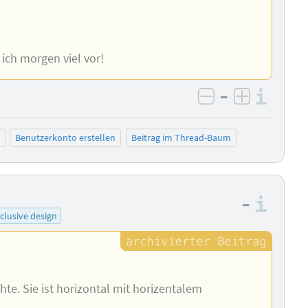
 ich morgen viel vor!
–
Info
negativ bewer
positiv b
Benutzerkonto erstellen
Beitrag im Thread-Baum
–
Info
nclusive design
te. Sie ist horizontal mit horizentalem