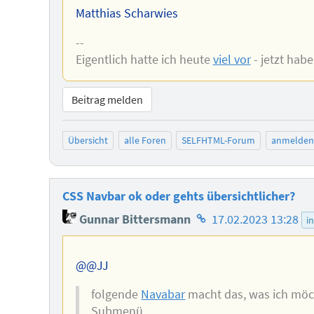
Matthias Scharwies
--
Eigentlich hatte ich heute
viel vor
- jetzt habe
Beitrag melden
Übersicht
alle Foren
SELFHTML-Forum
anmelden
CSS Navbar ok oder gehts übersichtlicher?
Homepage
Gunnar Bittersmann
17.02.2023 13:28
i
des
Autors
@@JJ
folgende
Navabar
macht das, was ich möch
Submenü.