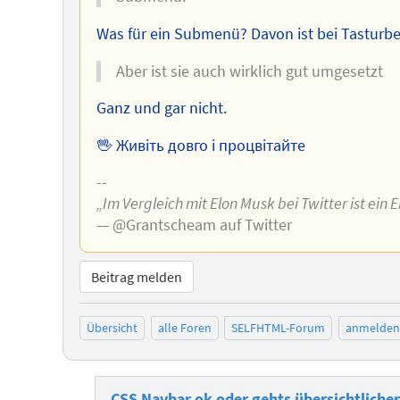
Was für ein Submenü? Davon ist bei Tasturbe
Aber ist sie auch wirklich gut umgesetzt
Ganz und gar nicht.
🖖 Живіть довго і процвітайте
--
„Im Vergleich mit Elon Musk bei Twitter ist ein 
— @Grantscheam auf Twitter
Beitrag melden
Übersicht
alle Foren
SELFHTML-Forum
anmelden
CSS Navbar ok oder gehts übersichtliche