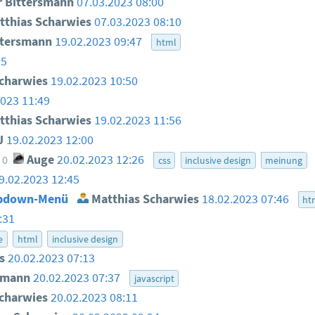
 Bittersmann
07.03.2023 08:00
thias Scharwies
07.03.2023 08:10
ttersmann
19.02.2023 09:47
html
55
charwies
19.02.2023 10:50
2023 11:49
thias Scharwies
19.02.2023 11:56
J
19.02.2023 12:00
Auge
20.02.2023 12:26
0
css
inclusive design
meinung
9.02.2023 12:45
ropdown-Menü
Matthias Scharwies
18.02.2023 07:46
ht
:31
e
html
inclusive design
s
20.02.2023 07:13
smann
20.02.2023 07:37
javascript
charwies
20.02.2023 08:11