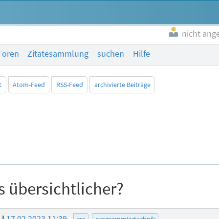
nicht ang
Foren
Zitatesammlung
suchen
Hilfe
t
Atom-Feed
RSS-Feed
archivierte Beiträge
 übersichtlicher?
JJ
17.02.2023 11:39
css
programmiertechnik