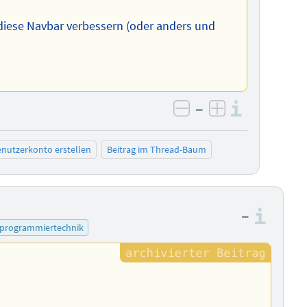
diese Navbar verbessern (oder anders und
–
Informa
negativ bewerten
positiv bewe
nutzerkonto erstellen
Beitrag im Thread-Baum
–
Info
programmiertechnik