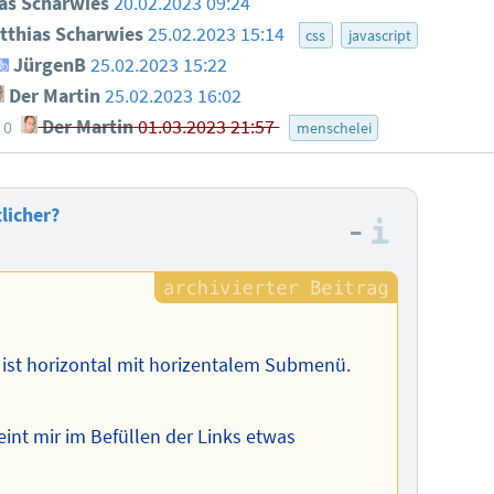
as Scharwies
20.02.2023 09:24
thias Scharwies
25.02.2023 15:14
css
javascript
JürgenB
25.02.2023 15:22
Der Martin
25.02.2023 16:02
Der Martin
01.03.2023 21:57
0
menschelei
licher?
–
Informa
 ist horizontal mit horizentalem Submenü.
heint mir im Befüllen der Links etwas