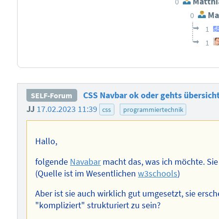
Matthi
0
Mat
0
1
1
CSS Navbar ok oder gehts übersicht
SELF-Forum
JJ
17.02.2023 11:39
css
programmiertechnik
Hallo,
folgende
Navabar
macht das, was ich möchte. Sie
(Quelle ist im Wesentlichen
w3schools
)
Aber ist sie auch wirklich gut umgesetzt, sie ersc
"kompliziert" strukturiert zu sein?