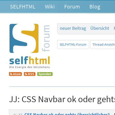
SELFHTML
Wiki
Forum
Blog
neuer Beitrag
Übersicht
SELFHTML-Forum
Thread-Ansich
JJ:
CSS Navbar ok oder gehts
CSS Navbar ok oder gehts übersichtlicher?
0
37