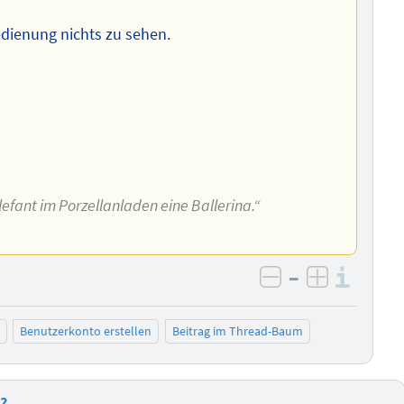
dienung nichts zu sehen.
Elefant im Porzellanladen eine Ballerina.“
–
Info
negativ bewer
positiv b
Benutzerkonto erstellen
Beitrag im Thread-Baum
r?