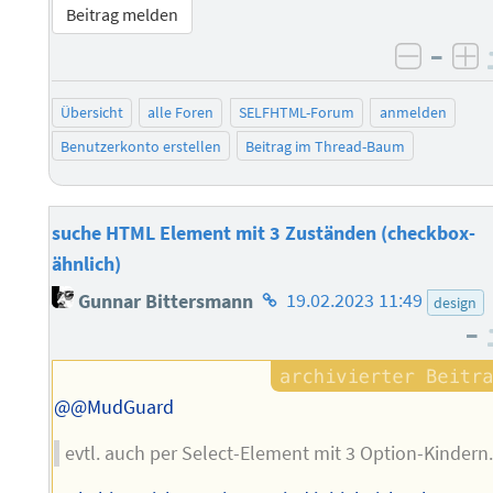
Beitrag melden
–
negati
po
Übersicht
alle Foren
SELFHTML-Forum
anmelden
Benutzerkonto erstellen
Beitrag im Thread-Baum
suche HTML Element mit 3 Zuständen (checkbox-
ähnlich)
Homepage
Gunnar Bittersmann
19.02.2023 11:49
design
des
–
Autors
@@MudGuard
evtl. auch per Select-Element mit 3 Option-Kindern