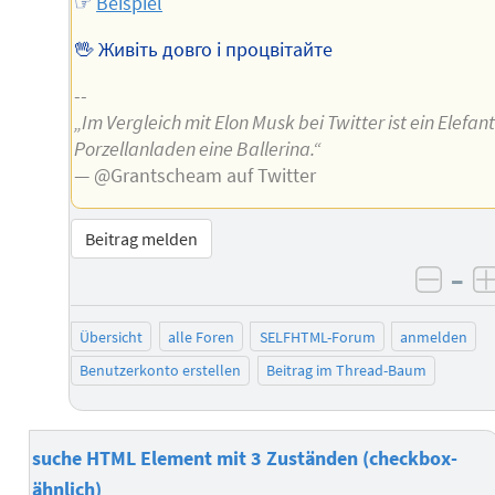
☞
Beispiel
🖖 Живіть довго і процвітайте
--
„Im Vergleich mit Elon Musk bei Twitter ist ein Elefan
Porzellanladen eine Ballerina.“
— @Grantscheam auf Twitter
Beitrag melden
–
negat
Übersicht
alle Foren
SELFHTML-Forum
anmelden
Benutzerkonto erstellen
Beitrag im Thread-Baum
suche HTML Element mit 3 Zuständen (checkbox-
ähnlich)