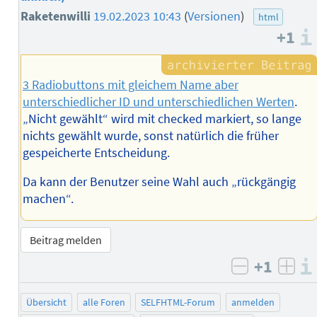
Raketenwilli
19.02.2023 10:43
(
Versionen
)
html
+1
3 Radiobuttons mit gleichem Name aber
unterschiedlicher ID und unterschiedlichen Werten
.
„Nicht gewählt“ wird mit checked markiert, so lange
nichts gewählt wurde, sonst natürlich die früher
gespeicherte Entscheidung.
Da kann der Benutzer seine Wahl auch „rückgängig
machen“.
Beitrag melden
+1
negativ b
posi
Übersicht
alle Foren
SELFHTML-Forum
anmelden