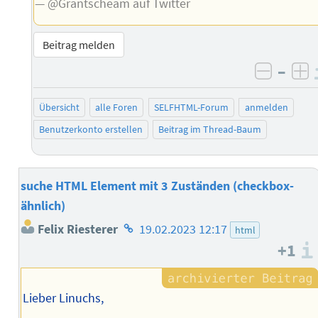
— @Grantscheam auf Twitter
Beitrag melden
–
negati
po
Übersicht
alle Foren
SELFHTML-Forum
anmelden
Benutzerkonto erstellen
Beitrag im Thread-Baum
suche HTML Element mit 3 Zuständen (checkbox-
ähnlich)
Homepage
Felix Riesterer
19.02.2023 12:17
html
des
+1
Autors
Lieber Linuchs,