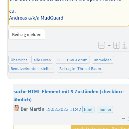
cu,
Andreas a/k/a MudGuard
Beitrag melden
–
negativ 
posi
Übersicht
alle Foren
SELFHTML-Forum
anmelden
Benutzerkonto erstellen
Beitrag im Thread-Baum
suche HTML Element mit 3 Zuständen (checkbox-
ähnlich)
Der Martin
19.02.2023 11:42
html
humor
–