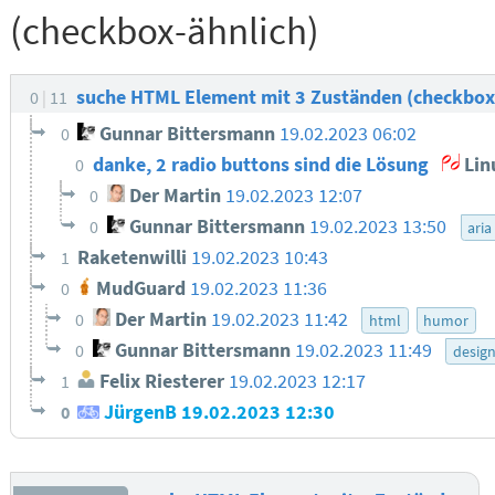
(checkbox-ähnlich)
suche HTML Element mit 3 Zuständen (checkbox
0
11
Gunnar Bittersmann
19.02.2023 06:02
0
danke, 2 radio buttons sind die Lösung
Lin
0
Der Martin
19.02.2023 12:07
0
Gunnar Bittersmann
19.02.2023 13:50
0
aria
Raketenwilli
19.02.2023 10:43
1
MudGuard
19.02.2023 11:36
0
Der Martin
19.02.2023 11:42
0
html
humor
Gunnar Bittersmann
19.02.2023 11:49
0
desig
Felix Riesterer
19.02.2023 12:17
1
JürgenB
19.02.2023 12:30
0