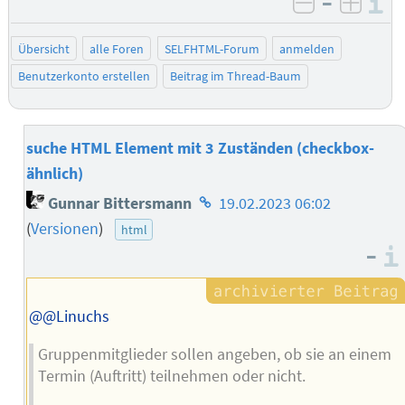
–
I
negativ be
posit
Übersicht
alle Foren
SELFHTML-Forum
anmelden
Benutzerkonto erstellen
Beitrag im Thread-Baum
suche HTML Element mit 3 Zuständen (checkbox-
ähnlich)
Homepage
Gunnar Bittersmann
19.02.2023 06:02
des
(
Versionen
)
html
Autors
–
@@Linuchs
Gruppenmitglieder sollen angeben, ob sie an einem
Termin (Auftritt) teilnehmen oder nicht.