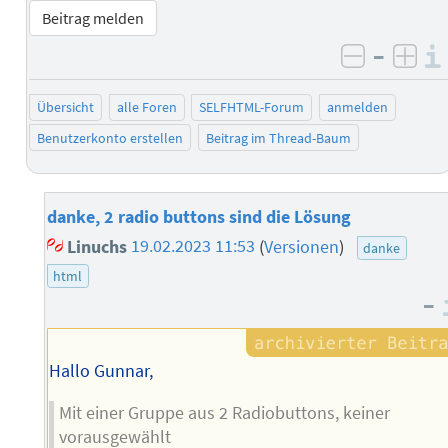
Beitrag melden
–
negativ 
posi
Übersicht
alle Foren
SELFHTML-Forum
anmelden
Benutzerkonto erstellen
Beitrag im Thread-Baum
danke, 2 radio buttons sind die Lösung
Linuchs
19.02.2023 11:53
(
Versionen
)
danke
html
–
Hallo Gunnar,
Mit einer Gruppe aus 2 Radiobuttons, keiner
vorausgewählt