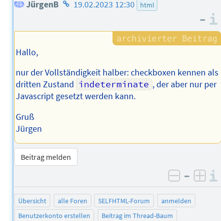
Homepage
JürgenB
19.02.2023 12:30
html
–
des
Autors
Hallo,
nur der Vollständigkeit halber: checkboxen kennen als
dritten Zustand
indeterminate
, der aber nur per
Javascript gesetzt werden kann.
Gruß
Jürgen
Beitrag melden
–
negativ 
posi
Übersicht
alle Foren
SELFHTML-Forum
anmelden
Benutzerkonto erstellen
Beitrag im Thread-Baum