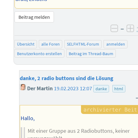
Beitrag melden
–
negati
po
Übersicht
alle Foren
SELFHTML-Forum
anmelden
Benutzerkonto erstellen
Beitrag im Thread-Baum
danke, 2 radio buttons sind die Lösung
Der Martin
19.02.2023 12:07
danke
html
Hallo,
Mit einer Gruppe aus 2 Radiobuttons, keiner