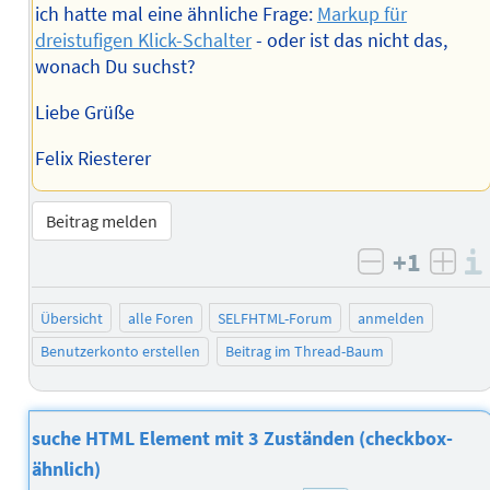
ich hatte mal eine ähnliche Frage:
Markup für
dreistufigen Klick-Schalter
- oder ist das nicht das,
wonach Du suchst?
Liebe Grüße
Felix Riesterer
Beitrag melden
+1
negativ b
posi
Übersicht
alle Foren
SELFHTML-Forum
anmelden
Benutzerkonto erstellen
Beitrag im Thread-Baum
suche HTML Element mit 3 Zuständen (checkbox-
ähnlich)