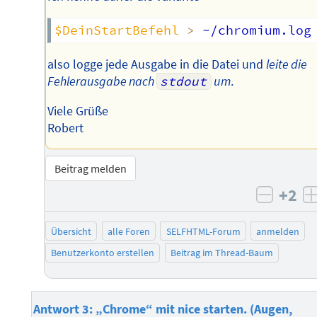
$DeinStartBefehl
>
 ~/chromium.log
also logge jede Ausgabe in die Datei und
leite die
Fehlerausgabe nach
stdout
um
.
Viele Grüße
Robert
Beitrag melden
+2
negati
Übersicht
alle Foren
SELFHTML-Forum
anmelden
Benutzerkonto erstellen
Beitrag im Thread-Baum
Antwort 3: „Chrome“ mit nice starten. (Augen,