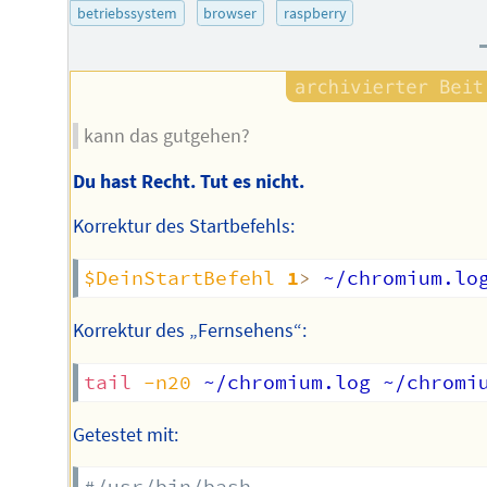
betriebssystem
browser
raspberry
kann das gutgehen?
Du hast Recht. Tut es nicht.
Korrektur des Startbefehls:
$DeinStartBefehl
1
>
 ~/chromium.lo
Korrektur des „Fernsehens“:
tail
-n20
Getestet mit:
#/usr/bin/bash