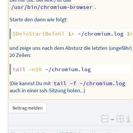
Bei mir (sic: bei MIR!) ist das
/usr/bin/chromium-browser
.
Starte den dann wie folgt:
$DeinStartBefehl
1
>
 ~/chromium.log 
2
und zeige uns nach dem Absturz die letzten (ungefähr)
20 Zeilen:
tail
-n20
(Die kannst Du mit
tail -f ~/chromium.log
auch in einer ssh-Sitzung holen...)
Beitrag melden
–
negativ 
posi