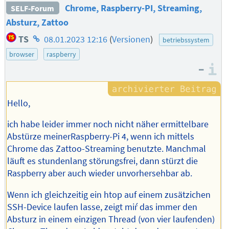
Chrome, Raspberry-PI, Streaming,
SELF-Forum
Absturz, Zattoo
Homepage
TS
08.01.2023 12:16
(
Versionen
)
betriebssystem
des
browser
raspberry
Autors
–
I
Hello,
ich habe leider immer noch nicht näher ermittelbare
Abstürze meinerRaspberry-Pi 4, wenn ich mittels
Chrome das Zattoo-Streaming benutzte. Manchmal
läuft es stundenlang störungsfrei, dann stürzt die
Raspberry aber auch wieder unvorhersehbar ab.
Wenn ich gleichzeitig ein htop auf einem zusätzichen
SSH-Device laufen lasse, zeigt miŕ das immer den
Absturz in einem einzigen Thread (von vier laufenden)