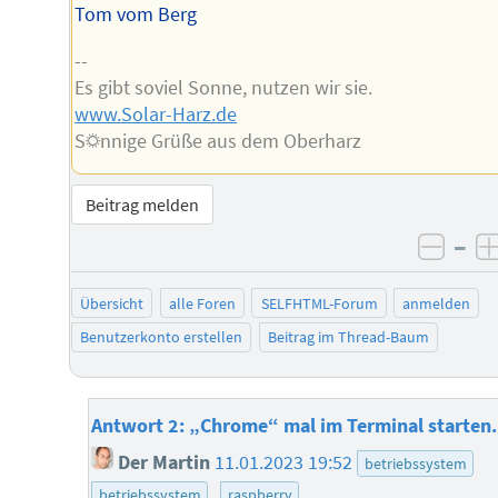
Tom vom Berg
--
Es gibt soviel Sonne, nutzen wir sie.
www.Solar-Harz.de
S☼nnige Grüße aus dem Oberharz
Beitrag melden
–
negat
Übersicht
alle Foren
SELFHTML-Forum
anmelden
Benutzerkonto erstellen
Beitrag im Thread-Baum
Antwort 2: „Chrome“ mal im Terminal starten.
Der Martin
11.01.2023 19:52
betriebssystem
betriebssystem
raspberry