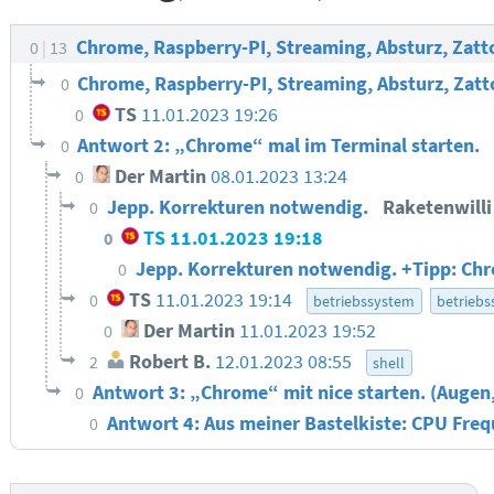
Chrome, Raspberry-PI, Streaming, Absturz, Zat
0
13
Chrome, Raspberry-PI, Streaming, Absturz, Zatt
0
TS
11.01.2023 19:26
0
Antwort 2: „Chrome“ mal im Terminal starten.
0
Der Martin
08.01.2023 13:24
0
Jepp. Korrekturen notwendig.
Raketenwill
0
TS
11.01.2023 19:18
0
Jepp. Korrekturen notwendig. +Tipp: Chr
0
TS
11.01.2023 19:14
0
betriebssystem
betrieb
Der Martin
11.01.2023 19:52
0
Robert B.
12.01.2023 08:55
2
shell
Antwort 3: „Chrome“ mit nice starten. (Auge
0
Antwort 4: Aus meiner Bastelkiste: CPU Fr
0