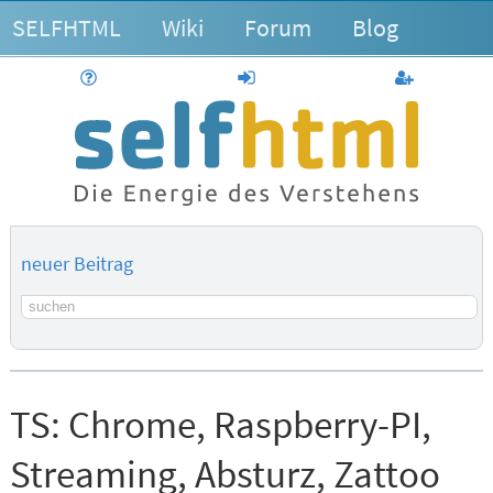
SELFHTML
Wiki
Forum
Blog
Hilfe
anmelden
Benutzerk
neuer Beitrag
Suchbegriff
TS:
Chrome, Raspberry-PI,
Streaming, Absturz, Zattoo