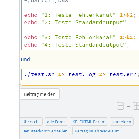
echo
"1: Teste Fehlerkanal"
1
>
&2
;
echo
"2: Teste Standardoutput"
;
echo
"3: Teste Fehlerkanal"
1
>
&2
;
echo
"4: Teste Standardoutput"
;
und
./test.sh 
1
>
 test.log 
2
>
 test.err
Beitrag melden
–
negat
Übersicht
alle Foren
SELFHTML-Forum
anmelden
Benutzerkonto erstellen
Beitrag im Thread-Baum