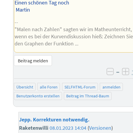
Einen schönen Tag noch
Martin
--
"Malen nach Zahlen" sagten wir im Matheunterricht,
wenn es bei der Kurvendiskussion hieß: Zeichnen Si
den Graphen der Funktion ...
Beitrag melden
–
negati
po
Übersicht
alle Foren
SELFHTML-Forum
anmelden
Benutzerkonto erstellen
Beitrag im Thread-Baum
Jepp. Korrekturen notwendig.
Raketenwilli
08.01.2023 14:04
(
Versionen
)