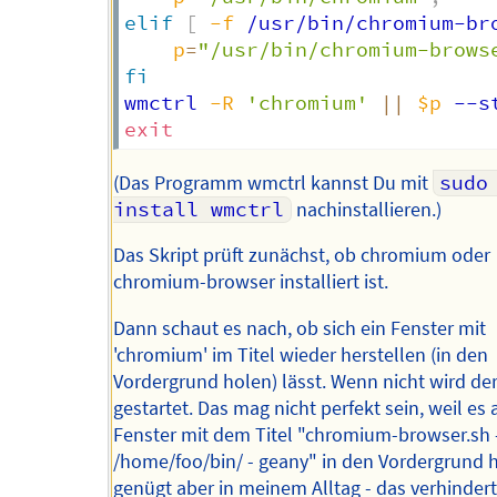
elif
[
-f
 /usr/bin/chromium-br
p
=
"/usr/bin/chromium-brows
fi
wmctrl 
-R
'chromium'
||
$p
 --s
exit
(Das Programm wmctrl kannst Du mit
sudo 
install wmctrl
nachinstallieren.)
Das Skript prüft zunächst, ob chromium oder
chromium-browser installiert ist.
Dann schaut es nach, ob sich ein Fenster mit
'chromium' im Titel wieder herstellen (in den
Vordergrund holen) lässt. Wenn nicht wird de
gestartet. Das mag nicht perfekt sein, weil es 
Fenster mit dem Titel "chromium-browser.sh 
/home/foo/bin/ - geany" in den Vordergrund h
genügt aber in meinem Alltag - das verhindert 