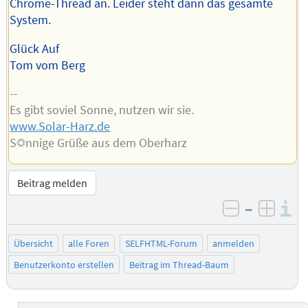
Chrome-Thread an. Leider steht dann das gesamte
System.
Glück Auf
Tom vom Berg
--
Es gibt soviel Sonne, nutzen wir sie.
www.Solar-Harz.de
S☼nnige Grüße aus dem Oberharz
Beitrag melden
–
I
negativ be
posit
Übersicht
alle Foren
SELFHTML-Forum
anmelden
Benutzerkonto erstellen
Beitrag im Thread-Baum