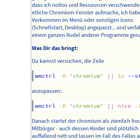
dass ich notlos und Ressourcen verschwend
etliche Chromium-Fenster aufmache, ich habe
Vorkommen im Menü oder sonstigen Icons
(Schnellstart, Desktop) angepasst... und verfa
einem ganzen Rudel anderer Programme gena
Was Dir das bringt:
Du kannst versuchen, die Zeile
wmctrl 
-R
'chromium'
||
$p
 --s
anzupassen:
wmctrl 
-R
'chromium'
||
nice
-
Danach startet der chromium als ziemlich fre
Mitbürger - auch dessen Kinder sind plötzlich
auffallend nett und lassen im Fall des Falles 