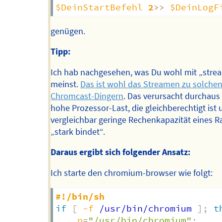
$DeinStartBefehl
2
>>
$DeinLogF
genügen.
Tipp:
Ich hab nachgesehen, was Du wohl mit „str
meinst.
Das ist wohl das Streamen zu solche
Chromcast-Dingern
. Das verursacht durchaus
hohe Prozessor-Last, die gleichberechtigt ist 
vergleichbar geringe Rechenkapazität eines R
„stark bindet“.
Daraus ergibt sich folgender Ansatz:
Ich starte den chromium-browser wie folgt:
#!/bin/sh
if
[
-f
 /usr/bin/chromium 
]
;
t
p
=
"/usr/bin/chromium"
;