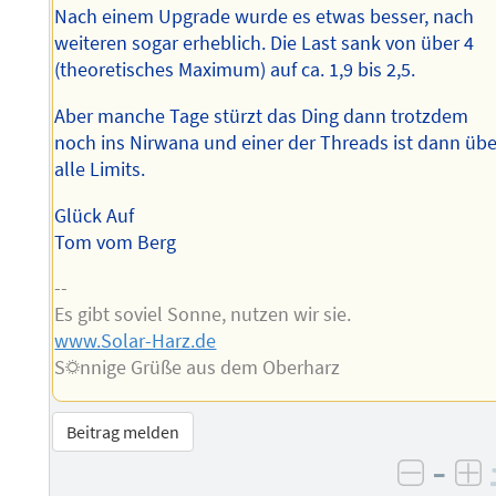
Nach einem Upgrade wurde es etwas besser, nach
weiteren sogar erheblich. Die Last sank von über 4
(theoretisches Maximum) auf ca. 1,9 bis 2,5.
Aber manche Tage stürzt das Ding dann trotzdem
noch ins Nirwana und einer der Threads ist dann übe
alle Limits.
Glück Auf
Tom vom Berg
--
Es gibt soviel Sonne, nutzen wir sie.
www.Solar-Harz.de
S☼nnige Grüße aus dem Oberharz
Beitrag melden
–
negati
po