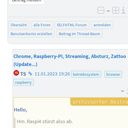
–
negativ 
posi
Übersicht
alle Foren
SELFHTML-Forum
anmelden
Benutzerkonto erstellen
Beitrag im Thread-Baum
Chrome, Raspberry-PI, Streaming, Absturz, Zattoo
(Update...)
Homepage
TS
11.01.2023 19:26
betriebssystem
browser
des
raspberry
Autors
–
Hello,
Hm. Raspi4 stürzt also ab.