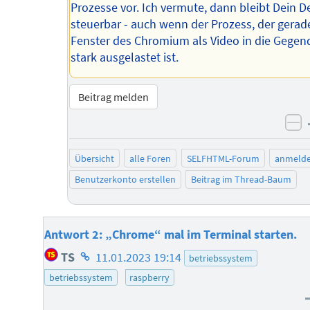
Prozesse vor. Ich vermute, dann bleibt Dein 
steuerbar - auch wenn der Prozess, der gerad
Fenster des Chromium als Video in die Gegend
stark ausgelastet ist.
Beitrag melden
ne
Übersicht
alle Foren
SELFHTML-Forum
anmeld
Benutzerkonto erstellen
Beitrag im Thread-Baum
Antwort 2: „Chrome“ mal im Terminal starten.
Homepage
TS
11.01.2023 19:14
betriebssystem
des
betriebssystem
raspberry
Autors