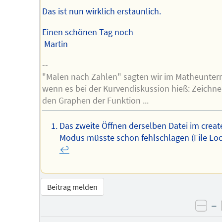
Das ist nun wirklich erstaunlich.
Einen schönen Tag noch
Martin
--
"Malen nach Zahlen" sagten wir im Matheunterr
wenn es bei der Kurvendiskussion hieß: Zeichne
den Graphen der Funktion ...
Das zweite Öffnen derselben Datei im creat
Modus müsste schon fehlschlagen (File Loc
↩︎
Beitrag melden
–
neg