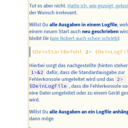
Tut es aber nicht.
Hatte ich, wie gezeigt, getes
der Wunsch irrelevant.
Willst Du
alle Ausgaben in einem Logfile
, wel
einem neuen Start auch
neu geschrieben
wir
bleibt Dir (
wie Robert auch schon schrieb
):
$DeinStartBefehl
2
>
$DeinLogFi
Hierbei sorgt das nachgestellte (hinten stehe
1>&2
dafür, dass die Standardausgabe zur
Fehlerkonsole umgeleitet wird und das
2> 
$DeinLogFile
, dass die Fehlerkonsole s
eine Datei umgeleitet oder zu einem Gerät ge
wird.
Willst Du
alle Ausgaben an ein Logfile anhän
dann möge