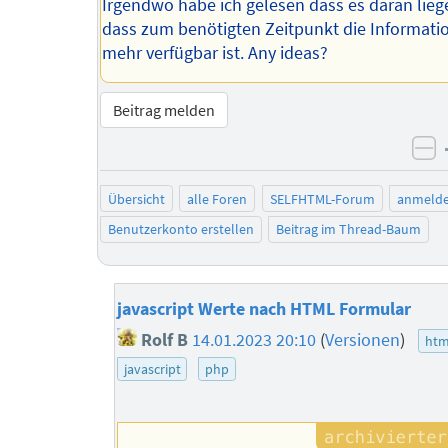
Irgendwo habe ich gelesen dass es daran lie
dass zum benötigten Zeitpunkt die Informatio
mehr verfügbar ist. Any ideas?
Beitrag melden
ne
Übersicht
alle Foren
SELFHTML-Forum
anmeld
Benutzerkonto erstellen
Beitrag im Thread-Baum
javascript Werte nach HTML Formular
Rolf B
14.01.2023 20:10
(
Versionen
)
htm
javascript
php