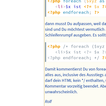
<?php
foreach
(
$xyz
as
<
li
>
$x ist 
<?=
$x
?
<?php
endforeach
;
?>
dann musst Du aufpassen, weil d
sind und Du möchtest vermutlich
Schleifenrumpf ausgeben. Es soll
<?php
/* foreach ($xyz 
   <li>$x ist <?= $x ?>
<?php endforeach; */
?
Damit kommentierst Du von forea
alles aus, inclusive des Ausstiegs
darf dein HTML kein */ enthalten, 
Kommentar vorzeitig beendet. Abe
unwahrscheinlich.
Rolf