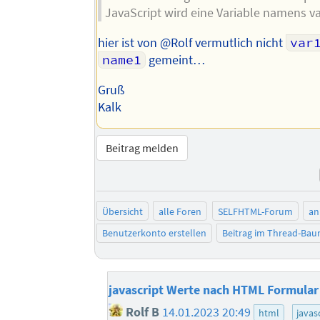
JavaScript wird eine Variable namens var
hier ist von @Rolf vermutlich nicht
var
name1
gemeint…
Gruß
Kalk
Beitrag melden
Übersicht
alle Foren
SELFHTML-Forum
an
Benutzerkonto erstellen
Beitrag im Thread-Ba
javascript Werte nach HTML Formular
Rolf B
14.01.2023 20:49
html
javas