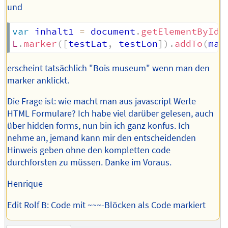
und
var
 inhalt1 
=
 document
.
getElementById
(
L
.
marker
(
[
testLat
,
 testLon
]
)
.
addTo
(
map
erscheint tatsächlich "Bois museum" wenn man den
marker anklickt.
Die Frage ist: wie macht man aus javascript Werte
HTML Formulare? Ich habe viel darüber gelesen, auch
über hidden forms, nun bin ich ganz konfus. Ich
nehme an, jemand kann mir den entscheidenden
Hinweis geben ohne den kompletten code
durchforsten zu müssen. Danke im Voraus.
Henrique
Edit Rolf B: Code mit ~~~-Blöcken als Code markiert