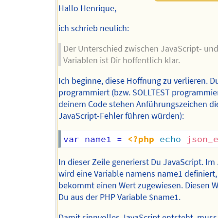
Hallo Henrique,
ich schrieb neulich:
Der Unterschied zwischen JavaScript- un
Variablen ist Dir hoffentlich klar.
Ich beginne, diese Hoffnung zu verlieren. D
programmiert (bzw. SOLLTEST programmier
deinem Code stehen Anführungszeichen di
JavaScript-Fehler führen würden):
var name1 = 
<?php
echo
json_
In dieser Zeile generierst Du JavaScript. Im
wird eine Variable namens name1 definiert,
bekommt einen Wert zugewiesen. Diesen We
Du aus der PHP Variable $name1.
Damit sinnvolles JavaScript entsteht, mus