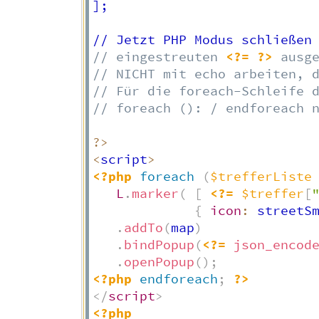
];

// Jetzt PHP Modus schließen
// eingestreuten 
<?=
?>
 ausg
// NICHT mit echo arbeiten, 
// Für die foreach-Schleife 
// foreach (): / endforeach 
?
>
<
script
>
<?php
foreach
(
$trefferListe
L
.
marker
(
[
<?=
$treffer
[
{
icon
:
 streetS
.
addTo
(
map
)
.
bindPopup
(
<?=
json_encod
.
openPopup
(
)
;
<?php
endforeach
;
?>
</
script
>
<?php