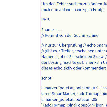
Um den Fehler suchen zu können, ko
mich nun auf einen einzigen Erfolg:
PHP:
$name = ... ;
// kommt von der Suchmachine
// nur zur Überprüfung // echo $nam
// gibt es 2 Treffer, erscheinen unter 
Namen, gibt es 3 erscheinen 3 usw. /
der Lösung machte es bisher kein U
dieses echo aktiv oder kommentiert i
script:
L.marker([poleLat, poleLon-.02], {ico
streetSmartMarker}).addTo(map).bi
L.marker([poleLat, poleLon-.05
]).addTo(map).bindPopup(<?= json_