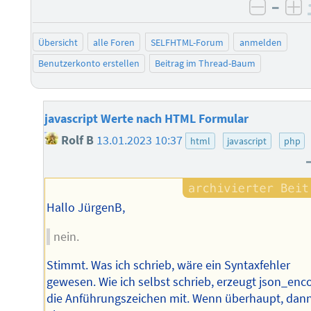
–
negati
po
Übersicht
alle Foren
SELFHTML-Forum
anmelden
Benutzerkonto erstellen
Beitrag im Thread-Baum
javascript Werte nach HTML Formular
Rolf B
13.01.2023 10:37
html
javascript
php
Hallo JürgenB,
nein.
Stimmt. Was ich schrieb, wäre ein Syntaxfehler
gewesen. Wie ich selbst schrieb, erzeugt json_enc
die Anführungszeichen mit. Wenn überhaupt, dan