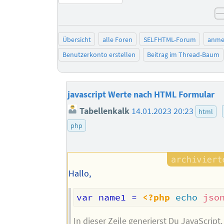
Übersicht
alle Foren
SELFHTML-Forum
anme
Benutzerkonto erstellen
Beitrag im Thread-Baum
javascript Werte nach HTML Formular
Tabellenkalk
14.01.2023 20:23
html
php
Hallo,
var name1 = 
<?php
echo
jso
In dieser Zeile generierst Du JavaScript.