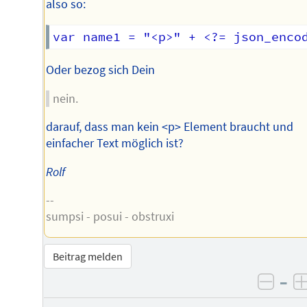
also so:
Oder bezog sich Dein
nein.
darauf, dass man kein <p> Element braucht und
einfacher Text möglich ist?
Rolf
--
sumpsi - posui - obstruxi
Beitrag melden
–
negat