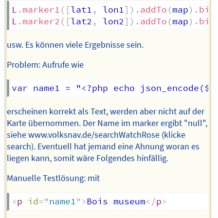
L
.
marker1
(
[
lat1
,
 lon1
]
)
.
addTo
(
map
)
.
bin
L
.
marker2
(
[
lat2
,
 lon2
]
)
.
addTo
(
map
)
.
bin
usw. Es können viele Ergebnisse sein.
Problem: Aufrufe wie
erscheinen korrekt als Text, werden aber nicht auf der
Karte übernommen. Der Name im marker ergibt "null",
siehe www.volksnav.de/searchWatchRose (klicke
search). Eventuell hat jemand eine Ahnung woran es
liegen kann, somit wäre Folgendes hinfällig.
Manuelle Testlösung: mit
<
p
id
=
"
name1
"
>
Bois museum
</
p
>