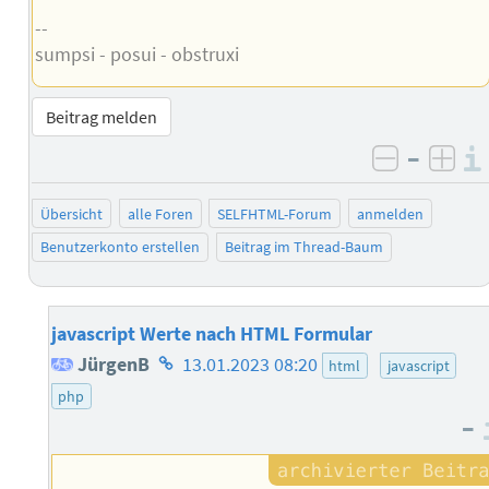
--
sumpsi - posui - obstruxi
Beitrag melden
–
negativ 
posi
Übersicht
alle Foren
SELFHTML-Forum
anmelden
Benutzerkonto erstellen
Beitrag im Thread-Baum
javascript Werte nach HTML Formular
Homepage
JürgenB
13.01.2023 08:20
html
javascript
des
php
–
Autors