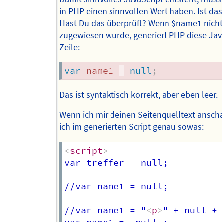
in PHP einen sinnvollen Wert haben. Ist das
Hast Du das überprüft? Wenn $name1 nich
zugewiesen wurde, generiert PHP diese Jav
Zeile:
var
 name1 
=
null
;
Das ist syntaktisch korrekt, aber eben leer.
Wenn ich mir deinen Seitenquelltext ansch
ich im generierten Script genau sowas:
<
script
>
var treffer = null; 

//var name1 = null;

//var name1 = "
<
p
>
" + null +