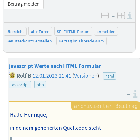
Beitrag melden
–
I
negativ be
posit
Übersicht
alle Foren
SELFHTML-Forum
anmelden
Benutzerkonto erstellen
Beitrag im Thread-Baum
javascript Werte nach HTML Formular
Rolf B
12.01.2023 21:41
(
Versionen
)
html
javascript
php
–
Hallo Henrique,
in deinem generierten Quellcode steht