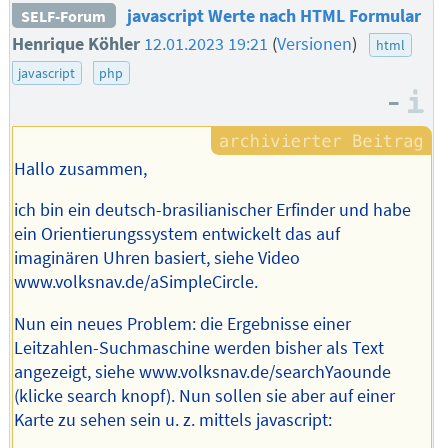
javascript Werte nach HTML Formular
SELF-Forum
Henrique Köhler
12.01.2023 19:21
(
Versionen
)
html
javascript
php
–
I
Hallo zusammen,
ich bin ein deutsch-brasilianischer Erfinder und habe
ein Orientierungssystem entwickelt das auf
imaginären Uhren basiert, siehe Video
www.volksnav.de/aSimpleCircle.
Nun ein neues Problem: die Ergebnisse einer
Leitzahlen-Suchmaschine werden bisher als Text
angezeigt, siehe www.volksnav.de/searchYaounde
(klicke search knopf). Nun sollen sie aber auf einer
Karte zu sehen sein u. z. mittels javascript: