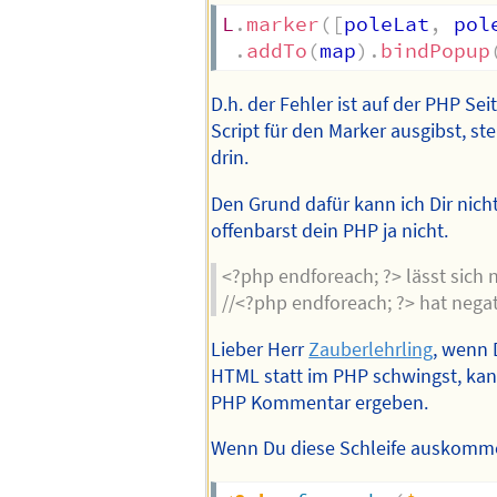
L
.
marker
(
[
poleLat
,
 pol
.
addTo
(
map
)
.
bindPopup
D.h. der Fehler ist auf der PHP Se
Script für den Marker ausgibst, st
drin.
Den Grund dafür kann ich Dir nich
offenbarst dein PHP ja nicht.
<?php endforeach; ?> lässt sich
//<?php endforeach; ?> hat nega
Lieber Herr
Zauberlehrling
, wenn 
HTML statt im PHP schwingst, kan
PHP Kommentar ergeben.
Wenn Du diese Schleife auskomme