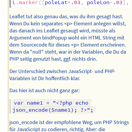
L
.
marker
(
[
poleLat
+
.03
,
 poleLon
-
.03
]
,
Leaflet tut also genau das, was du ihm gesagt hast.
Wenn Du kein separates <p> Element anlegen willst,
das danach ins Leaflet gesaugt wird, müsste als
Argument von bindPopup wohl ein HTML String mit
dem Sourcecode für dieses <p> Element erscheinen.
Wenn da "null" steht, war in der Variablen, die Du da
PHP seitig genutzt hast, ggf. nichts drin.
Der Unterschied zwischen JavaScript- und PHP-
Variablen ist Dir hoffentlich klar.
Das hier ist auch nicht ganz gar:
var name1 = "<?php echo 
json_encode($name1); ?>";
json_encode ist der empfohlene Weg, um PHP Strings
für JavaScript zu codieren, richtig. Aber: die