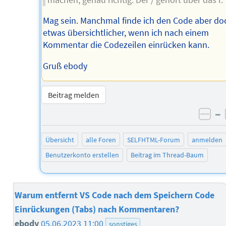
Mag sein. Manchmal finde ich den Code aber do
etwas übersichtlicher, wenn ich nach einem
Kommentar die Codezeilen einrücken kann.
Gruß ebody
Beitrag melden
–
neg
Übersicht
alle Foren
SELFHTML-Forum
anmelden
Benutzerkonto erstellen
Beitrag im Thread-Baum
Warum entfernt VS Code nach dem Speichern Code
Einrückungen (Tabs) nach Kommentaren?
ebody
05.06.2023 11:00
sonstiges