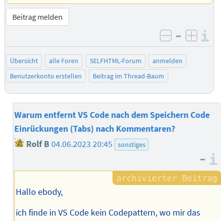
Beitrag melden
–
I
negativ be
posit
Übersicht
alle Foren
SELFHTML-Forum
anmelden
Benutzerkonto erstellen
Beitrag im Thread-Baum
Warum entfernt VS Code nach dem Speichern Code
Einrückungen (Tabs) nach Kommentaren?
Rolf B
04.06.2023 20:45
sonstiges
–
Hallo ebody,
ich finde in VS Code kein Codepattern, wo mir das