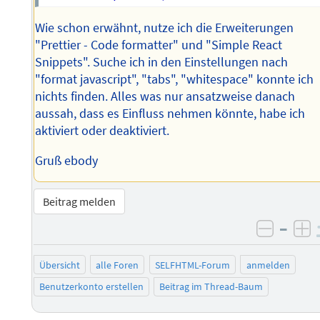
Wie schon erwähnt, nutze ich die Erweiterungen
"Prettier - Code formatter" und "Simple React
Snippets". Suche ich in den Einstellungen nach
"format javascript", "tabs", "whitespace" konnte ich
nichts finden. Alles was nur ansatzweise danach
aussah, dass es Einfluss nehmen könnte, habe ich
aktiviert oder deaktiviert.
Gruß ebody
Beitrag melden
–
negati
po
Übersicht
alle Foren
SELFHTML-Forum
anmelden
Benutzerkonto erstellen
Beitrag im Thread-Baum