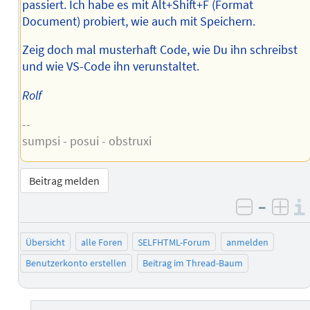
passiert. Ich habe es mit Alt+Shift+F (Format
Document) probiert, wie auch mit Speichern.
Zeig doch mal musterhaft Code, wie Du ihn schreibst
und wie VS-Code ihn verunstaltet.
Rolf
--
sumpsi - posui - obstruxi
Beitrag melden
–
negativ 
posi
Übersicht
alle Foren
SELFHTML-Forum
anmelden
Benutzerkonto erstellen
Beitrag im Thread-Baum