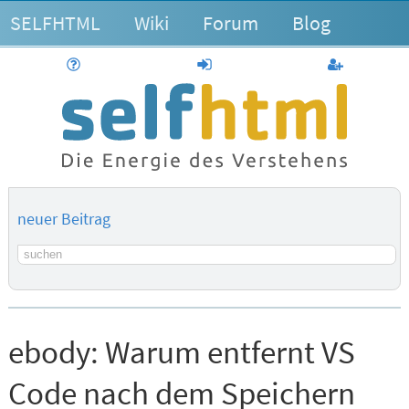
SELFHTML
Wiki
Forum
Blog
Hilfe
anmelden
Benutzerk
neuer Beitrag
Suchbegriff
ebody:
Warum entfernt VS
Code nach dem Speichern