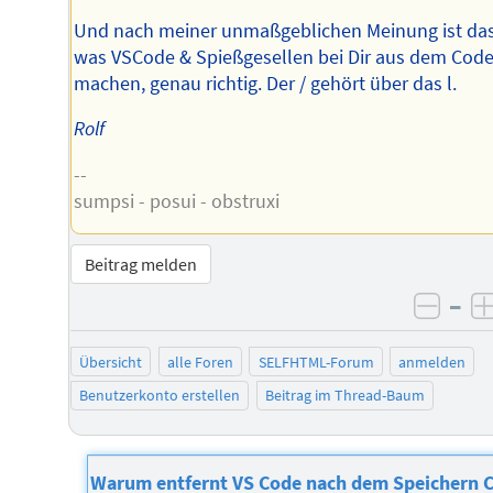
Und nach meiner unmaßgeblichen Meinung ist das
was VSCode & Spießgesellen bei Dir aus dem Cod
machen, genau richtig. Der / gehört über das l.
Rolf
--
sumpsi - posui - obstruxi
Beitrag melden
–
negat
Übersicht
alle Foren
SELFHTML-Forum
anmelden
Benutzerkonto erstellen
Beitrag im Thread-Baum
Warum entfernt VS Code nach dem Speichern 