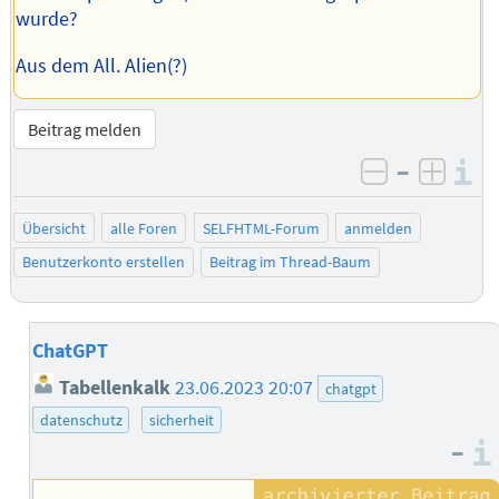
wurde?
Aus dem All. Alien(?)
Beitrag melden
–
I
negativ be
posit
Übersicht
alle Foren
SELFHTML-Forum
anmelden
Benutzerkonto erstellen
Beitrag im Thread-Baum
ChatGPT
Tabellenkalk
23.06.2023 20:07
chatgpt
datenschutz
sicherheit
–