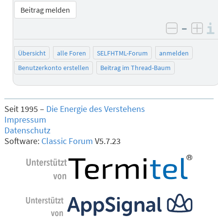
Beitrag melden
–
negativ 
posi
Übersicht
alle Foren
SELFHTML-Forum
anmelden
Benutzerkonto erstellen
Beitrag im Thread-Baum
Seit 1995 –
Die Energie des Verstehens
Impressum
Datenschutz
Software:
Classic Forum
V5.7.23