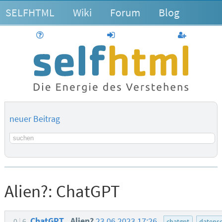
SELFHTML
Wiki
Forum
Blog
Hilfe
anmelden
Benutzerk
neuer Beitrag
Suchbegriff
Alien?:
ChatGPT
ChatGPT
Alien?
23.06.2023 17:26
0
6
chatgpt
datens