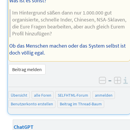
Was ist es sonst?
Im Hintergrund säßen dann nur 1.000.000 gut
organisierte, schnelle Inder, Chinesen, NSA-Sklaven,
die Eure Fragen bearbeiten, aber auch gleich Eurem
Profil hinzufügen?
Ob das Menschen machen oder das System selbst ist
doch völlig egal.
Beitrag melden
–
negativ 
posi
Übersicht
alle Foren
SELFHTML-Forum
anmelden
Benutzerkonto erstellen
Beitrag im Thread-Baum
ChatGPT