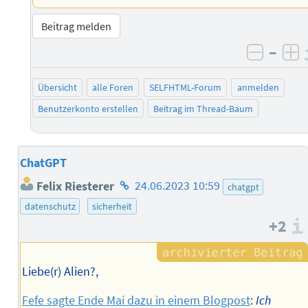
Beitrag melden
–
negati
po
Übersicht
alle Foren
SELFHTML-Forum
anmelden
Benutzerkonto erstellen
Beitrag im Thread-Baum
ChatGPT
Homepage
Felix Riesterer
24.06.2023 10:59
chatgpt
des
datenschutz
sicherheit
Autors
+2
Liebe(r) Alien?,
Fefe sagte Ende Mai dazu in einem Blogpost
:
Ich