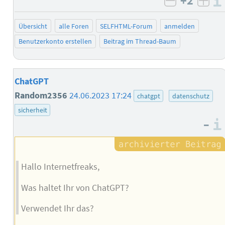
+2
negativ b
posi
Übersicht
alle Foren
SELFHTML-Forum
anmelden
Benutzerkonto erstellen
Beitrag im Thread-Baum
ChatGPT
Random2356
24.06.2023 17:24
chatgpt
datenschutz
sicherheit
–
Hallo Internetfreaks,
Was haltet Ihr von ChatGPT?
Verwendet Ihr das?