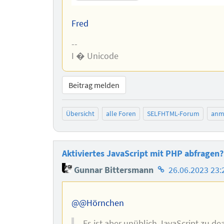
Fred
--
I � Unicode
Beitrag melden
Übersicht
alle Foren
SELFHTML-Forum
anm
Aktiviertes JavaScript mit PHP abfragen?
Homepage
Gunnar Bittersmann
26.06.2023 23:
des
Autors
@@Hörnchen
Es ist aber unüblich JavaScript zu de