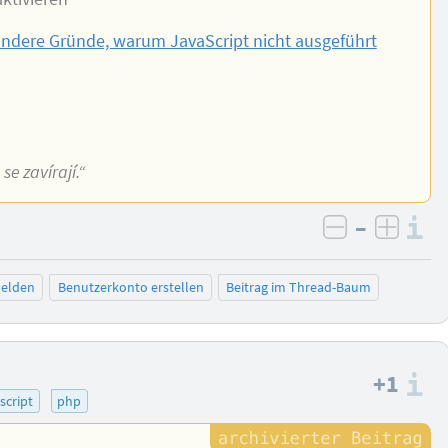
ndere Gründe, warum JavaScript nicht ausgeführt
e zavírají.“
–
I
negativ be
posit
elden
Benutzerkonto erstellen
Beitrag im Thread-Baum
+1
I
script
php