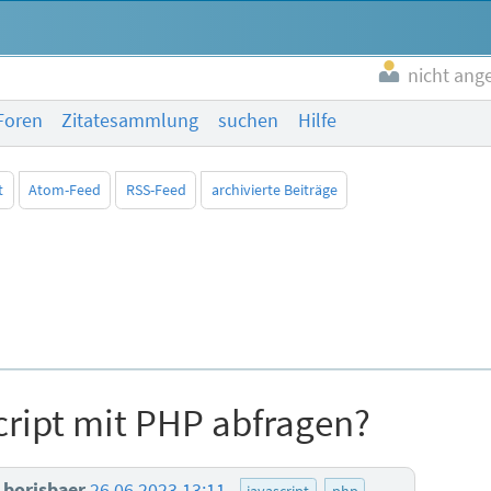
nicht ang
Foren
Zitatesammlung
suchen
Hilfe
t
Atom-Feed
RSS-Feed
archivierte Beiträge
cript mit PHP abfragen?
borisbaer
26.06.2023 13:11
javascript
php