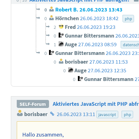
Robert B.
26.06.2023 13:43
0
Hörnchen
26.06.2023 18:42
0
php
Fred
26.06.2023 19:23
2
Gunnar Bittersmann
26.06.202
0
Auge
27.06.2023 08:59
1
datensc
Gunnar Bittersmann
26.06.2023 23
0
borisbaer
27.06.2023 11:53
0
Auge
27.06.2023 12:35
0
Gunnar Bittersmann
2
0
Aktiviertes JavaScript mit PHP abf
SELF-Forum
Homepage
borisbaer
26.06.2023 13:11
javascript
php
des
Autors
Hallo zusammen,