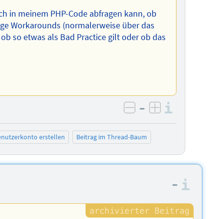
 ich in meinem PHP-Code abfragen kann, ob
 einige Workarounds (normalerweise über das
 ob so etwas als Bad Practice gilt oder ob das
–
Informa
negativ bewerten
positiv bewe
nutzerkonto erstellen
Beitrag im Thread-Baum
–
Info