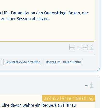
en URL-Parameter an den Querystring hängen, der
 zu einer Session absetzen.
–
Info
negativ bewer
positiv b
Benutzerkonto erstellen
Beitrag im Thread-Baum
–
Info
n. Eine davon währe ein Request an PHP zu