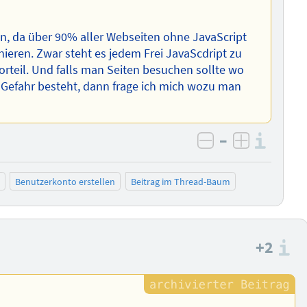
ren, da über 90% aller Webseiten ohne JavaScript
nieren. Zwar steht es jedem Frei JavaScdript zu
orteil. Und falls man Seiten besuchen sollte wo
e Gefahr besteht, dann frage ich mich wozu man
–
Info
negativ bewer
positiv b
Benutzerkonto erstellen
Beitrag im Thread-Baum
+2
I