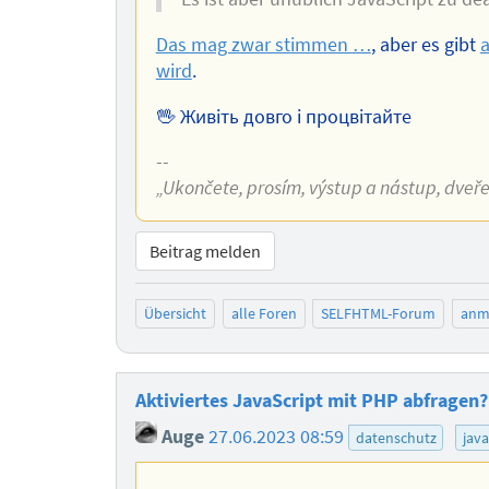
Das mag zwar stimmen …
, aber es gibt
a
wird
.
🖖 Живіть довго і процвітайте
--
„Ukončete, prosím, výstup a nástup, dveře s
Beitrag melden
Übersicht
alle Foren
SELFHTML-Forum
anm
Aktiviertes JavaScript mit PHP abfragen?
Auge
27.06.2023 08:59
datenschutz
java