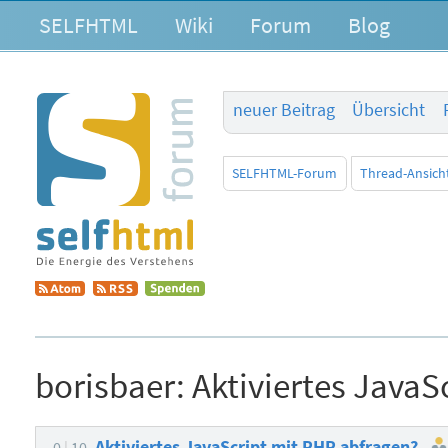
SELFHTML
Wiki
Forum
Blog
neuer Beitrag
Übersicht
SELFHTML-Forum
Thread-Ansich
borisbaer:
Aktiviertes JavaS
Aktiviertes JavaScript mit PHP abfragen?
0
10