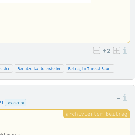
+2
I
negativ bew
posit
elden
Benutzerkonto erstellen
Beitrag im Thread-Baum
–
I
21
javascript
aktivieren