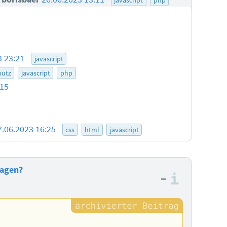
3 23:21
javascript
hutz
javascript
php
:15
7.06.2023 16:25
css
html
javascript
ragen?
–
Informa