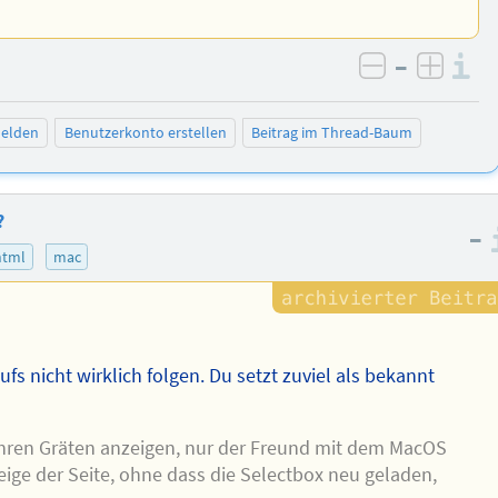
–
I
negativ be
posit
elden
Benutzerkonto erstellen
Beitrag im Thread-Baum
?
–
html
mac
fs nicht wirklich folgen. Du setzt zuviel als bekannt
 ihren Gräten anzeigen, nur der Freund mit dem MacOS
ige der Seite, ohne dass die Selectbox neu geladen,