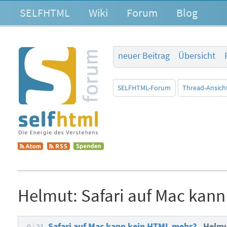
SELFHTML
Wiki
Forum
Blog
neuer Beitrag
Übersicht
SELFHTML-Forum
Thread-Ansich
Helmut:
Safari auf Mac kan
Safari auf Mac kann kein HTML mehr?
Helm
0
21