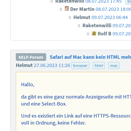
Raketenwilli
08.07.2023 17:45
0
b
Der Martin
08.07.2023 18:0
0
Helmut
09.07.2023 06:44
0
Raketenwilli
09.07.20
0
Rolf B
09.07.20
0
Safari auf Mac kann kein HTML meh
SELF-Forum
Helmut
27.06.2023 11:26
browser
html
mac
Hallo,
da gibt es eine ganz normale Anzeigeseite mit HTTP
und eine Select-Box.
Und es existiert ein Link auf eine HTTPS-Ressource 
voll in Ordnung, keine Fehler.