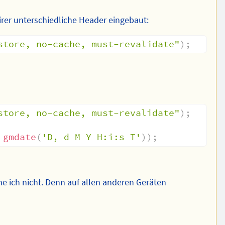
er unterschiedliche Header eingebaut:
store, no-cache, must-revalidate"
)
;
store, no-cache, must-revalidate"
)
;
gmdate
(
'D, d M Y H:i:s T'
)
)
;
he ich nicht. Denn auf allen anderen Geräten