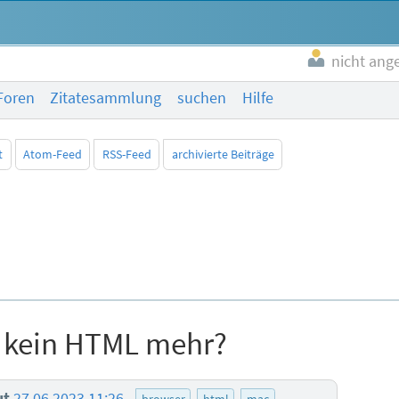
nicht ang
Foren
Zitatesammlung
suchen
Hilfe
t
Atom-Feed
RSS-Feed
archivierte Beiträge
n kein HTML mehr?
ut
27.06.2023 11:26
browser
html
mac