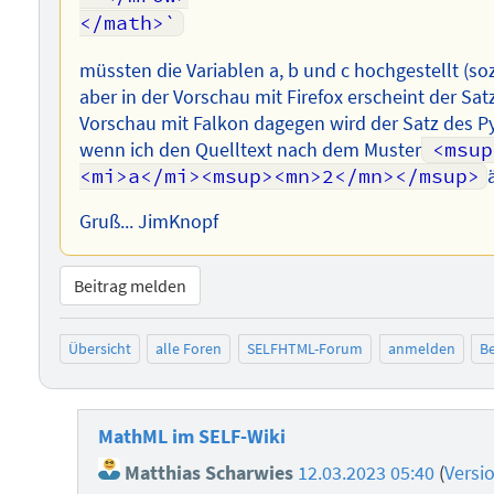
müssten die Variablen a, b und c hochgestellt (s
aber in der Vorschau mit Firefox erscheint der Sat
Vorschau mit Falkon dagegen wird der Satz des Py
wenn ich den Quelltext nach dem Muster
<msup
<mi>a</mi><msup><mn>2</mn></msup>
Gruß... JimKnopf
Beitrag melden
Übersicht
alle Foren
SELFHTML-Forum
anmelden
Be
MathML im SELF-Wiki
Matthias Scharwies
12.03.2023 05:40
(
Versi