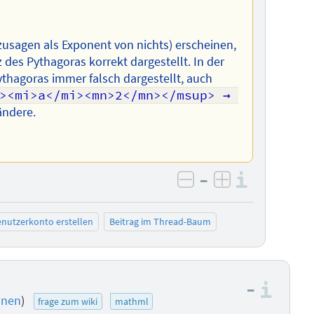
ozusagen als Exponent von nichts) erscheinen,
z des Pythagoras korrekt dargestellt. In der
thagoras immer falsch dargestellt, auch
><mi>a</mi><mn>2</mn></msup> → 
ändere.
–
Informa
negativ bewerten
positiv bewe
nutzerkonto erstellen
Beitrag im Thread-Baum
–
Info
onen
)
frage zum wiki
mathml