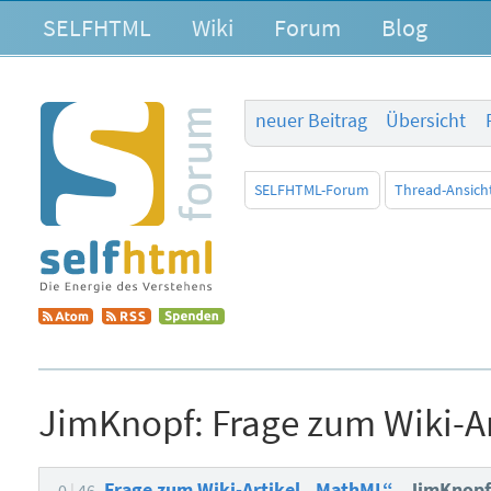
SELFHTML
Wiki
Forum
Blog
neuer Beitrag
Übersicht
SELFHTML-Forum
Thread-Ansich
JimKnopf:
Frage zum Wiki-A
Frage zum Wiki-Artikel „MathML“
JimKnop
0
46