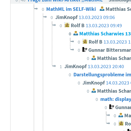
MathML im SELF-Wiki
Matthias S
0
JimKnopf
13.03.2023 09:06
0
Rolf B
13.03.2023 09:49
0
Matthias Scharwies
13
0
Rolf B
13.03.2023 1
0
Gunnar Bittersma
0
Matthias Scha
0
JimKnopf
13.03.2023 20:40
1
Darstellungsprobleme i
0
JimKnopf
14.03.2023 
0
Matthias Scha
0
math: displa
0
Gunnar
0
Mat
0
Ro
0