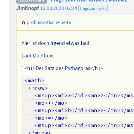
JimKnopf
12.03.2023 03:14
frage zum wiki
problematische Seite
hier ist doch irgend etwas faul:
Laut Quelltext
`<h1>Der Satz des Pythagoras</h1>
<math>

  <mrow>

    <msup><mi>a</mi><mn>2</mn></msup>

    <mo>+</mo>

    <msup><mi>b</mi><mn>2</mn></msup>

    <mo>=</mo>

    <msup><mi>c</mi><mn>2</mn></msup>

  </mrow>
