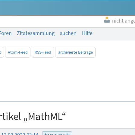
nicht ang
Foren
Zitatesammlung
suchen
Hilfe
t
Atom-Feed
RSS-Feed
archivierte Beiträge
rtikel „MathML“
f
12.03.2023 03:14
frage zum wiki