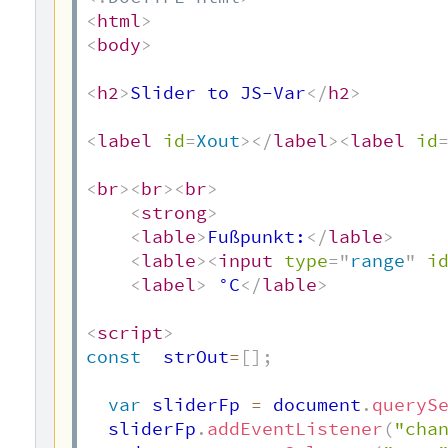
<
html
>
<
body
>
<
h2
>
Slider to JS-Var
</
h2
>
<
label
id
=
Xout
>
</
label
>
<
label
id
<
br
>
<
br
>
<
br
>
<
strong
>
<
lable
>
Fußpunkt:
</
lable
>
<
lable
>
<
input
type
=
"
range
"
i
<
label
>
 °C
</
lable
>
<
script
>
const
  strOut
=
[
]
;
var
 sliderFp 
=
 document
.
queryS
  sliderFp
.
addEventListener
(
"cha