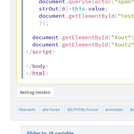
    document
.
querySelector
(
"span
    strOut
[
0
]
=
this
.
value
;
    document
.
getElementById
(
"tes
}
)
;
  document
.
getElementById
(
"Xout"
  document
.
getElementById
(
"Xout2
</
script
>
</
body
>
</
html
>
Beitrag melden
Übersicht
alle Foren
SELFHTML-Forum
anmelden
Be
Slider to JS variable