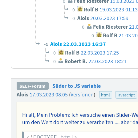
Felix Riesterer
19.03.2023 
0
Rolf B
19.03.2023 01:13
0
Alois
20.03.2023 17:59
0
Felix Riesterer
21.
0
Rolf B
21.03.20
0
Alois
22.03.2023 16:37
-1
Rolf B
22.03.2023 17:25
0
Robert B.
22.03.2023 18:21
0
Slider to JS variable
SELF-Forum
Alois
17.03.2023 08:05
(
Versionen
)
html
javascript
Hi all, Mein Problem: Ich versuche einen Slider-Wer
um den Wert dort weiter zu verarbeiten .... aber das
<!
DOCTYPE
html
>