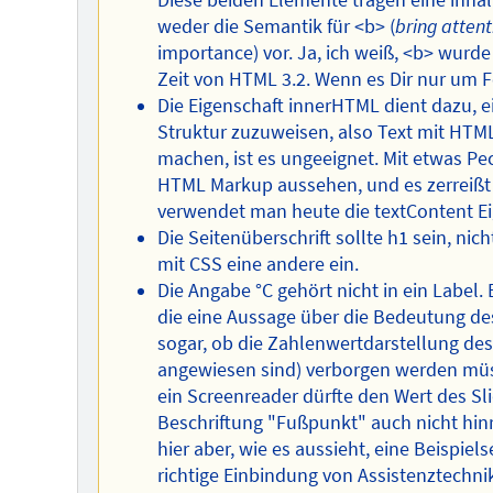
Diese beiden Elemente tragen eine inhalt
weder die Semantik für <b> (
bring attent
importance) vor. Ja, ich weiß, <b> wurde
Zeit von HTML 3.2. Wenn es Dir nur um Fe
Die Eigenschaft innerHTML dient dazu, 
Struktur zuzuweisen, also Text mit HTM
machen, ist es ungeeignet. Mit etwas Pe
HTML Markup aussehen, und es zerreißt
verwendet man heute die textContent Ei
Die Seitenüberschrift sollte h1 sein, nicht
mit CSS eine andere ein.
Die Angabe °C gehört nicht in ein Label. 
die eine Aussage über die Bedeutung de
sogar, ob die Zahlenwertdarstellung des 
angewiesen sind) verborgen werden müss
ein Screenreader dürfte den Wert des Sl
Beschriftung "Fußpunkt" auch nicht hin
hier aber, wie es aussieht, eine Beispiel
richtige Einbindung von Assistenztechnik