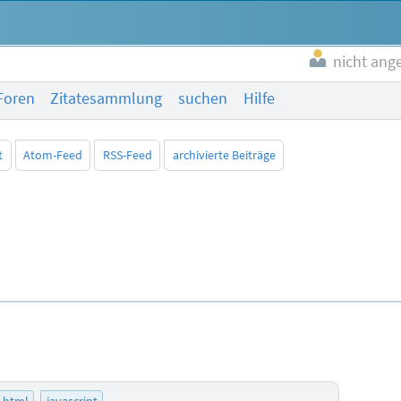
nicht ang
Foren
Zitatesammlung
suchen
Hilfe
t
Atom-Feed
RSS-Feed
archivierte Beiträge
html
javascript