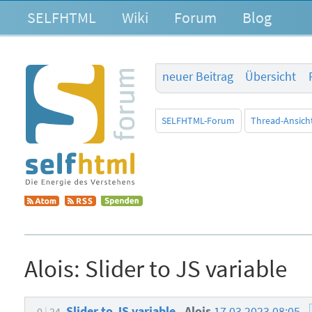
SELFHTML
Wiki
Forum
Blog
neuer Beitrag
Übersicht
SELFHTML-Forum
Thread-Ansich
Alois:
Slider to JS variable
Slider to JS variable
Alois
17.03.2023 08:05
0
24