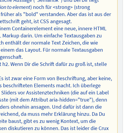
liche Aussage ("Semantik") und bei Dir liegt
ion to element
) noch für <strong> (strong
 früher als "bold" verstanden. Aber das ist aus der
ttschrift geht, ist CSS angesagt.
einem Containerelement eine neue, innere HTML
L Markup darin. Um einfache Textausgaben zu
ch enthält der normale Text Zeichen, die wie
 einem das Layout. Für normale Textausgaben
genschaft.
 h2. Wenn Dir die Schrift dafür zu groß ist, stelle
Es ist zwar eine Form von Beschriftung, aber keine,
s beschrifteten Elements macht. Ich überlege
Sliders vor Assistenztechniken (die auf ein Label
te (mit dem Attribut aria-hidden="true"), denn
iders ohnehin ansagen. Und dafür ist dann die
reichend, da muss mehr Erklärung hinzu. Da Du
seite baust, gibt es zu wenig Kontext, um die
en diskutieren zu können. Das ist leider die Crux