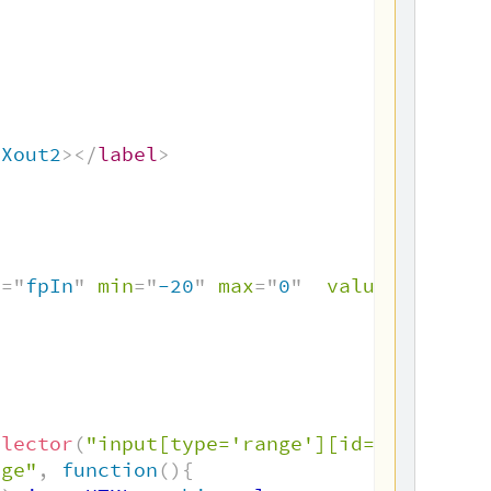
=
Xout2
>
</
label
>
d
=
"
fpIn
"
min
=
"
-20
"
max
=
"
0
"
value
=
"
-12
"
>
<
elector
(
"input[type='range'][id='fpIn']"
)
nge"
,
function
(
)
{