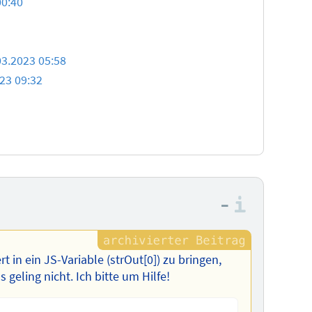
00:40
03.2023 05:58
23 09:32
–
Informa
t in ein JS-Variable (strOut[0]) zu bringen,
 geling nicht. Ich bitte um Hilfe!