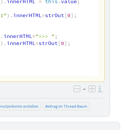
"
)
.
innerHTML 
=
this
.
value
;
t1"
)
.
innerHTML
=
strOut
[
0
]
;
)
.
innerHTML
=
">>> "
;
"
)
.
innerHTML
=
strOut
[
0
]
;
–
Informa
negativ bewerten
positiv bewe
nutzerkonto erstellen
Beitrag im Thread-Baum