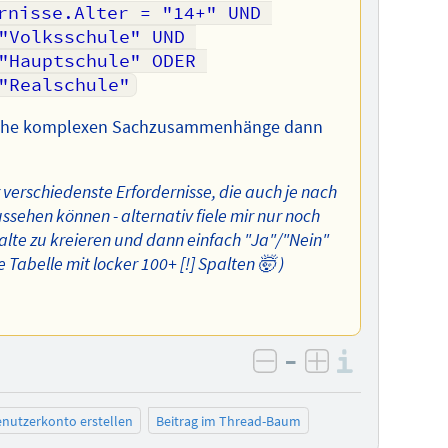
rnisse.Alter = "14+" UND 
"Volksschule" UND 
"Hauptschule" ODER 
"Realschule"
 solche komplexen Sachzusammenhänge dann
 verschiedenste Erfordernisse, die auch je nach
hen können - alternativ fiele mir nur noch
alte zu kreieren und dann einfach "Ja"/"Nein"
 Tabelle mit locker 100+ [!] Spalten 🤯 )
–
Informa
negativ bewerten
positiv bewe
nutzerkonto erstellen
Beitrag im Thread-Baum