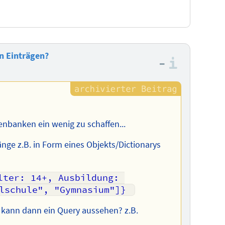
n Einträgen?
–
Informa
nbanken ein wenig zu schaffen...
ge z.B. in Form eines Objekts/Dictionarys
lter: 14+, Ausbildung: 
lschule", "Gymnasium"]} 
ie kann dann ein Query aussehen? z.B.