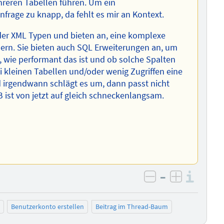
hreren Tabellen führen. Um ein
nfrage zu knapp, da fehlt es mir an Kontext.
r XML Typen und bieten an, eine komplexe
hern. Sie bieten auch SQL Erweiterungen an, um
, wie performant das ist und ob solche Spalten
bei kleinen Tabellen und/oder wenig Zugriffen eine
d irgendwann schlägt es um, dann passt nicht
 ist von jetzt auf gleich schneckenlangsam.
–
Info
negativ bewer
positiv b
Benutzerkonto erstellen
Beitrag im Thread-Baum