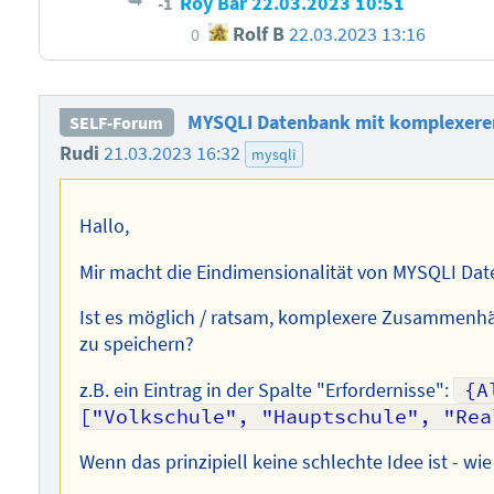
Roy Bär
22.03.2023 10:51
-1
Rolf B
22.03.2023 13:16
0
MYSQLI Datenbank mit komplexere
SELF-Forum
Rudi
21.03.2023 16:32
mysqli
Hallo,
Mir macht die Eindimensionalität von MYSQLI Date
Ist es möglich / ratsam, komplexere Zusammenhän
zu speichern?
z.B. ein Eintrag in der Spalte "Erfordernisse":
{A
["Volkschule", "Hauptschule", "Rea
Wenn das prinzipiell keine schlechte Idee ist - w