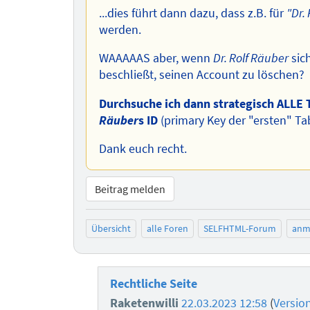
...dies führt dann dazu, dass z.B. für
"Dr.
werden.
WAAAAAS aber, wenn
Dr. Rolf Räuber
sic
beschließt, seinen Account zu löschen?
Durchsuche ich dann strategisch ALLE T
Räuber
s ID
(primary Key der "ersten" Ta
Dank euch recht.
Beitrag melden
Übersicht
alle Foren
SELFHTML-Forum
anm
Rechtliche Seite
Raketenwilli
22.03.2023 12:58
(
Versio