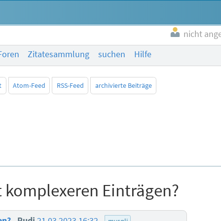
nicht ang
Foren
Zitatesammlung
suchen
Hilfe
t
Atom-Feed
RSS-Feed
archivierte Beiträge
 komplexeren Einträgen?
en?
Rudi
21.03.2023 16:32
mysqli