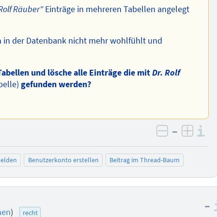
 Rolf Räuber"
Einträge in mehreren Tabellen angelegt
h in der Datenbank nicht mehr wohlfühlt und
abellen und lösche alle Einträge die mit
Dr. Rolf
belle)
gefunden werden?
–
I
negativ be
posit
elden
Benutzerkonto erstellen
Beitrag im Thread-Baum
–
nen
)
recht