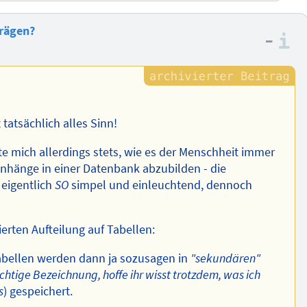
rägen?
–
I
tatsächlich alles Sinn!
gte mich allerdings stets, wie es der Menschheit immer
hänge in einer Datenbank abzubilden - die
 eigentlich
SO
simpel und einleuchtend, dennoch
ierten Aufteilung auf Tabellen:
ellen werden dann ja sozusagen in
"sekundären"
richtige Bezeichnung, hoffe ihr wisst trotzdem, was ich
s
) gespeichert.