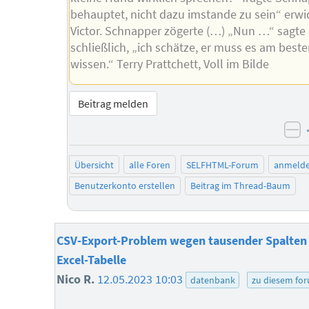
behauptet, nicht dazu imstande zu sein“ erwi
Victor. Schnapper zögerte (…) „Nun …“ sagte 
schließlich, „ich schätze, er muss es am best
wissen.“ Terry Prattchett, Voll im Bilde
Beitrag melden
ne
Übersicht
alle Foren
SELFHTML-Forum
anmeld
Benutzerkonto erstellen
Beitrag im Thread-Baum
CSV-Export-Problem wegen tausender Spalten 
Excel-Tabelle
Nico R.
12.05.2023 10:03
datenbank
zu diesem fo