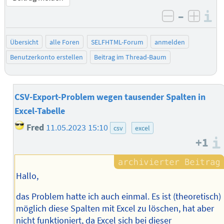
–
I
negativ be
posit
Übersicht
alle Foren
SELFHTML-Forum
anmelden
Benutzerkonto erstellen
Beitrag im Thread-Baum
CSV-Export-Problem wegen tausender Spalten in
Excel-Tabelle
Fred
11.05.2023 15:10
csv
excel
+1
Hallo,
das Problem hatte ich auch einmal. Es ist (theoretisch)
möglich diese Spalten mit Excel zu löschen, hat aber
nicht funktioniert, da Excel sich bei dieser