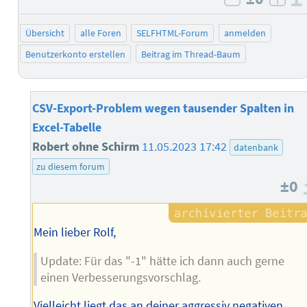
negativ b
posi
Übersicht
alle Foren
SELFHTML-Forum
anmelden
Benutzerkonto erstellen
Beitrag im Thread-Baum
CSV-Export-Problem wegen tausender Spalten in
Excel-Tabelle
Robert ohne Schirm
11.05.2023 17:42
datenbank
zu diesem forum
±0
Mein lieber Rolf,
Update: Für das "-1" hätte ich dann auch gerne
einen Verbesserungsvorschlag.
Vielleicht liegt das an deiner aggressiv negativen