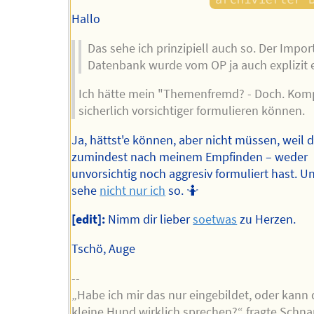
Hallo
Das sehe ich prinzipiell auch so. Der Import
Datenbank wurde vom OP ja auch explizit
Ich hätte mein "Themenfremd? - Doch. Komp
sicherlich vorsichtiger formulieren können.
Ja, hättst'e können, aber nicht müssen, weil 
zumindest nach meinem Empfinden – weder
unvorsichtig noch aggresiv formuliert hast. U
sehe
nicht nur ich
so. 🤷
[edit]:
Nimm dir lieber
soetwas
zu Herzen.
Tschö, Auge
--
„Habe ich mir das nur eingebildet, oder kann 
kleine Hund wirklich sprechen?“ fragte Schna