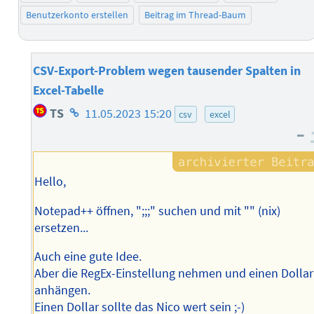
Benutzerkonto erstellen
Beitrag im Thread-Baum
CSV-Export-Problem wegen tausender Spalten in
Excel-Tabelle
Homepage
TS
11.05.2023 15:20
csv
excel
des
–
Autors
Hello,
Notepad++ öffnen, ";;;" suchen und mit "" (nix)
ersetzen...
Auch eine gute Idee.
Aber die RegEx-Einstellung nehmen und einen Dollar
anhängen.
Einen Dollar sollte das Nico wert sein ;-)