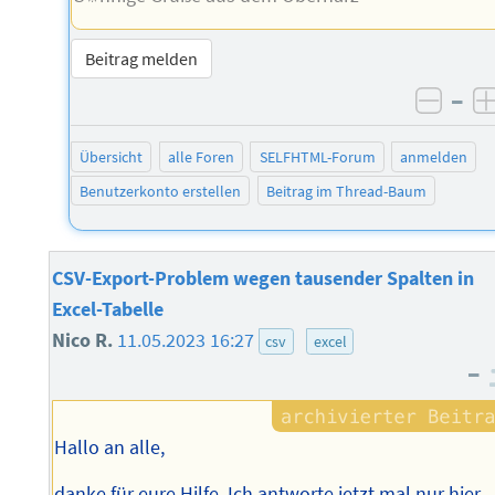
Beitrag melden
–
negat
Übersicht
alle Foren
SELFHTML-Forum
anmelden
Benutzerkonto erstellen
Beitrag im Thread-Baum
CSV-Export-Problem wegen tausender Spalten in
Excel-Tabelle
Nico R.
11.05.2023 16:27
csv
excel
–
Hallo an alle,
danke für eure Hilfe. Ich antworte jetzt mal nur hier,