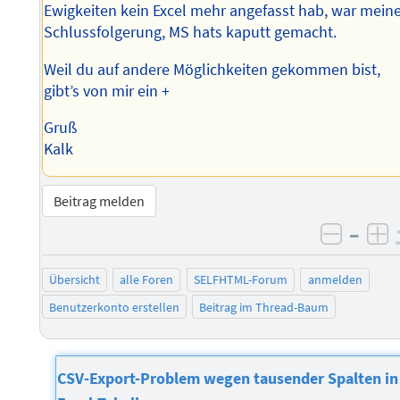
Ewigkeiten kein Excel mehr angefasst hab, war mein
Schlussfolgerung, MS hats kaputt gemacht.
Weil du auf andere Möglichkeiten gekommen bist,
gibt’s von mir ein +
Gruß
Kalk
Beitrag melden
–
negati
po
Übersicht
alle Foren
SELFHTML-Forum
anmelden
Benutzerkonto erstellen
Beitrag im Thread-Baum
CSV-Export-Problem wegen tausender Spalten in