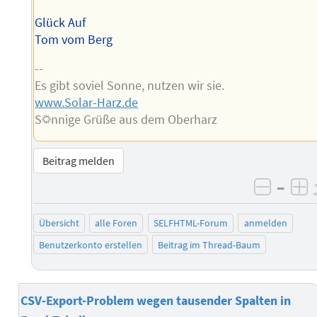
Glück Auf
Tom vom Berg
--
Es gibt soviel Sonne, nutzen wir sie.
www.Solar-Harz.de
S☼nnige Grüße aus dem Oberharz
Beitrag melden
–
negati
po
Übersicht
alle Foren
SELFHTML-Forum
anmelden
Benutzerkonto erstellen
Beitrag im Thread-Baum
CSV-Export-Problem wegen tausender Spalten in