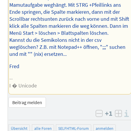
Mamutaufgabe weghängt. Mit STRG +Pfeillinks ans
Ende springen, die Spalte markieren, dann mit der
Scrollbar rechtsunten zurück nach vorne und mit Shift
klick alle Spalten markieren die weg können. Dann im
Menü Start > löschen > Blattspalten löschen.
Kannst du die Semikolons nicht in der csv
weglöschen? Z.B. mit Notepad++ öffnen, ";;;" suchen
und mit "" (nix) ersetzen...
Fred
--
I � Unicode
Beitrag melden
+1
negativ b
posi
Übersicht
alle Foren
SELFHTML-Forum
anmelden