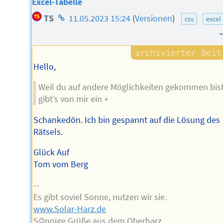
Excel-Tabelle
Homepage
TS
11.05.2023 15:24
(
Versionen
)
csv
excel
des
Autors
Hello,
Weil du auf andere Möglichkeiten gekommen bist
gibt’s von mir ein +
Schankedön. Ich bin gespannt auf die Lösung des
Rätsels.
Glück Auf
Tom vom Berg
--
Es gibt soviel Sonne, nutzen wir sie.
www.Solar-Harz.de
S☼nnige Grüße aus dem Oberharz