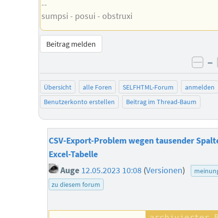
--
sumpsi - posui - obstruxi
Beitrag melden
–
neg
Übersicht
alle Foren
SELFHTML-Forum
anmelden
Benutzerkonto erstellen
Beitrag im Thread-Baum
CSV-Export-Problem wegen tausender Spalte
Excel-Tabelle
Auge
12.05.2023 10:08
(
Versionen
)
meinun
zu diesem forum