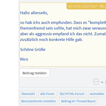
Hallo allerseits,
so hab ichs auch empfunden. Dass es "komplet
themenfremd sein sollte, hat mich zwar verwun
aber als aggressiv empfand ich das nicht. Zumal 
zusätzlich noch konkrete Hilfe gab.
Schöne Grüße
Nico
Beitrag melden
–
neg
Übersicht
alle Foren
SELFHTML-Forum
anmelden
Benutzerkonto erstellen
Beitrag im Thread-Baum