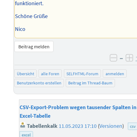
funktioniert.
Schöne Grüße
Nico
Beitrag melden
–
negati
po
Übersicht
alle Foren
SELFHTML-Forum
anmelden
Benutzerkonto erstellen
Beitrag im Thread-Baum
CSV-Export-Problem wegen tausender Spalten in
Excel-Tabelle
Tabellenkalk
11.05.2023 17:10
(
Versionen
)
csv
excel