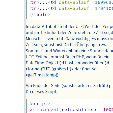
<
tr
>
...
<
td
data-ablauf
=
"
169963
<
tr
>
...
<
td
data-ablauf
=
"
170410
</
table
>
Im data-Attribut steht der UTC Wert des Zeitp
und im Textinhalt der Zelle steht die Zeit so, 
Mensch sie versteht. Ganz wichtig: Es muss d
Zeit sein, sonst bist Du bei Übergängen zwis
Sommer- und Winterzeit um eine Stunde dan
UTC-Zeit bekommst Du in PHP, wenn Du ein
DateTime-Objekt $d hast, entweder über $d-
>format("U") (großes U) oder über $d-
>getTimestamp().
Am Ende der Seite (sonst startet es zu früh) pl
Du dieses Script:
<
script
>
setInterval
(
refreshTimers
,
100