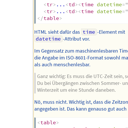
<
tr
>
...
<
td
>
<
time
datetime
=
<
tr
>
...
<
td
>
<
time
datetime
=
</
table
>
HTML sieht dafür das
time
-Element mit
datetime
-Attribut vor.
Im Gegensatz zum maschinenlesbaren Tim
die Angabe im ISO-8601-Format sowohl ma
als auch menschenlesbar.
Ganz wichtig: Es muss die UTC-Zeit sein, s
Du bei Übergängen zwischen Sommer- u
Winterzeit um eine Stunde daneben.
Nö, muss nicht. Wichtig ist, dass die Zeitzo
angegeben ist. Das kann genauso gut auch 
<
table
>