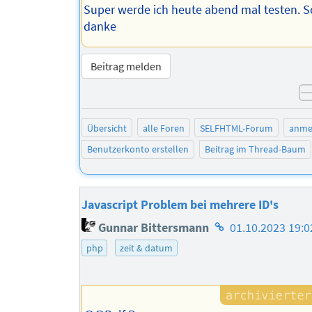
Super werde ich heute abend mal testen. 
danke
Beitrag melden
Übersicht
alle Foren
SELFHTML-Forum
anme
Benutzerkonto erstellen
Beitrag im Thread-Baum
Javascript Problem bei mehrere ID's
Homepage
Gunnar Bittersmann
01.10.2023 19:0
des
php
zeit & datum
Autors