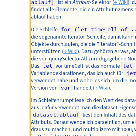
ablauf]
ist ein
Attribut
-Selektor (
→ Wiki
), d
findet alle Elemente, die ein Attribut namens 
ablauf haben.
Die Schleife
for (let timeCell of .
die sogenannte Iterator-Schleife, damit kann
Objekte durchlaufen, die die "Iterator"-Schnit
unterstützen (
→ Wiki
). Dazu gehören Arrays, a
die von querySelectorAll zurückgegebene Nod
Das
let
vor timeCell ist das normale
let
Variablendeklarationen, das ich auch für
je
verwendet habe und wobei es sich um die m
Version von
var
handelt (
→ Wiki
).
Im Schleifenrumpf lese ich den Wert des data-
aus, dafür verwendet man die dataset-Eigensc
dataset.ablauf
liest den Inhalt des da
Attributs. Darauf wende ich parseInt an, um e
draus zu machen, und multiplizere mit 1000, w