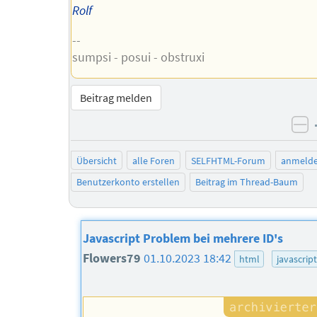
Rolf
--
sumpsi - posui - obstruxi
Beitrag melden
ne
Übersicht
alle Foren
SELFHTML-Forum
anmeld
Benutzerkonto erstellen
Beitrag im Thread-Baum
Javascript Problem bei mehrere ID's
Flowers79
01.10.2023 18:42
html
javascrip