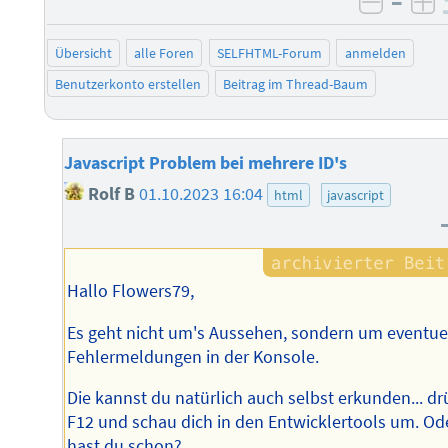
–
negati
po
Übersicht
alle Foren
SELFHTML-Forum
anmelden
Benutzerkonto erstellen
Beitrag im Thread-Baum
Javascript Problem bei mehrere ID's
Rolf B
01.10.2023 16:04
html
javascript
Hallo Flowers79,
Es geht nicht um's Aussehen, sondern um eventue
Fehlermeldungen in der Konsole.
Die kannst du natürlich auch selbst erkunden... dr
F12 und schau dich in den Entwicklertools um. Od
hast du schon?