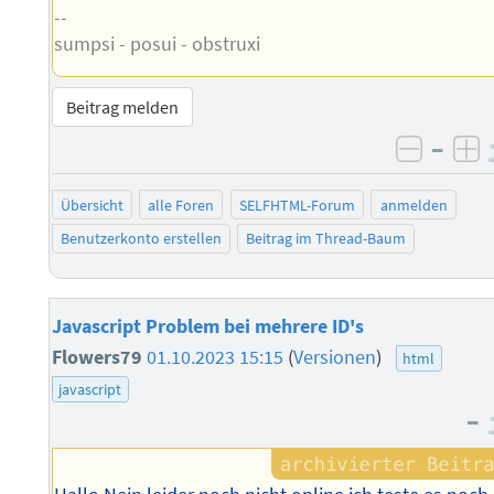
--
sumpsi - posui - obstruxi
Beitrag melden
–
negati
po
Übersicht
alle Foren
SELFHTML-Forum
anmelden
Benutzerkonto erstellen
Beitrag im Thread-Baum
Javascript Problem bei mehrere ID's
Flowers79
01.10.2023 15:15
(
Versionen
)
html
javascript
–