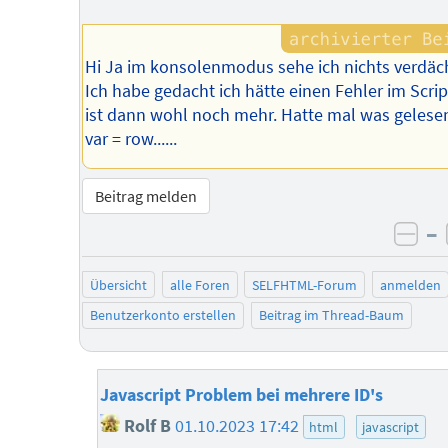
Hi Ja im konsolenmodus sehe ich nichts verdäch
Ich habe gedacht ich hätte einen Fehler im Scrip
ist dann wohl noch mehr. Hatte mal was gelese
var = row......
Beitrag melden
–
neg
Übersicht
alle Foren
SELFHTML-Forum
anmelden
Benutzerkonto erstellen
Beitrag im Thread-Baum
Javascript Problem bei mehrere ID's
Rolf B
01.10.2023 17:42
html
javascript