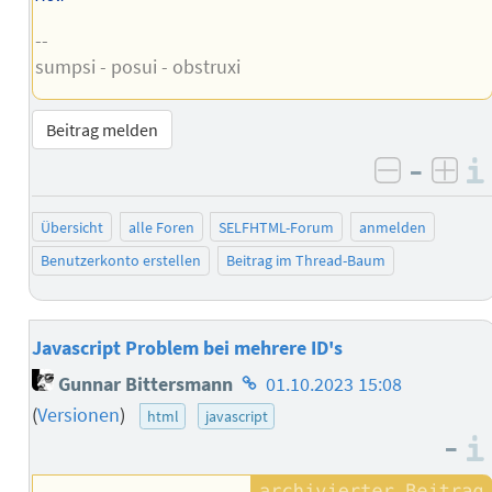
--
sumpsi - posui - obstruxi
Beitrag melden
–
negativ 
posi
Übersicht
alle Foren
SELFHTML-Forum
anmelden
Benutzerkonto erstellen
Beitrag im Thread-Baum
Javascript Problem bei mehrere ID's
Homepage
Gunnar Bittersmann
01.10.2023 15:08
des
(
Versionen
)
html
javascript
Autors
–