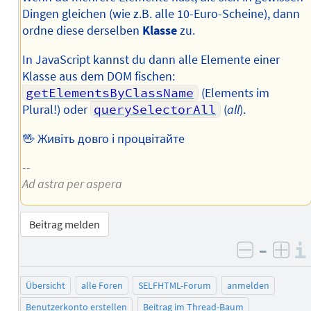
Dingen gleichen (wie z.B. alle 10-Euro-Scheine), dann
ordne diese derselben
Klasse
zu.
In JavaScript kannst du dann alle Elemente einer
Klasse aus dem DOM fischen:
getElementsByClassName
(Element
s
im
Plural!) oder
querySelectorAll
(
all
).
🖖 Живіть довго і процвітайте
--
Ad astra per aspera
Beitrag melden
–
negativ 
posi
Übersicht
alle Foren
SELFHTML-Forum
anmelden
Benutzerkonto erstellen
Beitrag im Thread-Baum