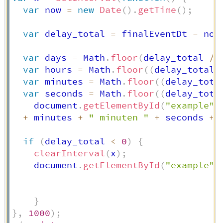
var
 now 
=
new
Date
(
)
.
getTime
(
)
;
var
 delay_total 
=
 finalEventDt 
-
 now
var
 days 
=
 Math
.
floor
(
delay_total 
/
var
 hours 
=
 Math
.
floor
(
(
delay_total 
var
 minutes 
=
 Math
.
floor
(
(
delay_tota
var
 seconds 
=
 Math
.
floor
(
(
delay_tota
    document
.
getElementById
(
"example"
)
+
 minutes 
+
" minuten "
+
 seconds 
+
if
(
delay_total 
<
0
)
{
clearInterval
(
x
)
;
    document
.
getElementById
(
"example"
)
}
}
,
1000
)
;