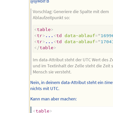
@@Rolf B
Vorschlag: Generiere die Spalte mit dem
Ablaufzeitpunkt so:
<
table
>
<
tr
>
...
<
td
data-ablauf
=
"
1699
<
tr
>
...
<
td
data-ablauf
=
"
1704
</
table
>
Im data-Attribut steht der UTC Wert des Z
und im Textinhalt der Zelle steht die Zeit 
Mensch sie versteht.
Nein, in deinem data-Attribut steht ein
tim
nichts mit UTC.
Kann man aber machen:
<
table
>