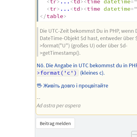
<
tr
>
...
<
td
>
<
time
datetime
=
<
tr
>
...
<
td
>
<
time
datetime
=
</
table
>
Die UTC-Zeit bekommst Du in PHP, wenn 
DateTime-Objekt $d hast, entweder über 
>format("U") (großes U) oder über $d-
>getTimestamp().
Nö. Die Angabe in UTC bekommst du in PH
>format('c')
(kleines c).
🖖 Живіть довго і процвітайте
--
Ad astra per aspera
Beitrag melden