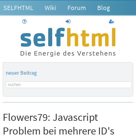
SELFHTML
Wiki
Forum
Blog
Hilfe
anmelden
Benutzerk
neuer Beitrag
Suchbegriff
Flowers79:
Javascript
Problem bei mehrere ID's