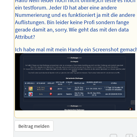
Hallo Nein leider noch nicht online,ich teste es noch 
ein testforum. Jeder ID hat aber eine andere
Nummerierung und es funktioniert ja mit die andere
Auflistungen. Bin leider keine Profi sondern fange
gerade damit an, sorry. Wie geht das mit den data
Attribut?
Ich habe mal mit mein Handy ein Screenshot gemac
Beitrag melden