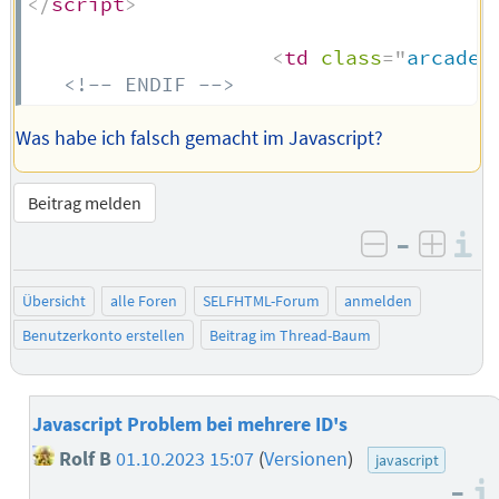
</
script
>
<
td
class
=
"
arcade-
<!-- ENDIF -->
Was habe ich falsch gemacht im Javascript?
Beitrag melden
–
I
negativ be
posit
Übersicht
alle Foren
SELFHTML-Forum
anmelden
Benutzerkonto erstellen
Beitrag im Thread-Baum
Javascript Problem bei mehrere ID's
Rolf B
01.10.2023 15:07
(
Versionen
)
javascript
–