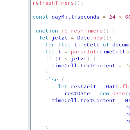
refreshTimers
(
)
;
const
 dayMilliseconds 
=
24
*
6
function
refreshTimers
(
)
{
let
 jetzt 
=
 Date
.
now
(
)
;
for
(
let
 timeCell 
of
 docum
let
 t 
=
parseInt
(
timeCell
.
if
(
t 
<
 jetzt
)
{
      timeCell
.
textContent 
=
"
}
else
{
let
 restZeit 
=
 Math
.
fl
          restDate 
=
new
Date
(
      timeCell
.
textContent 
=
 M
                             r
                             r
                             r
}