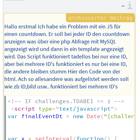
–
Autors
I
Hallo erstmal Ich habe ein Problem mit ein JS für
einen countdown. Er soll bei jeder ID den countdown
anzeigen was über eine php Abfrage mit MySQL
angezeigt wird und dann in ein template angezeigt
wird. Das Script funktioniert tadellos bei nur eine ID,
aber bei mehrere ID's funktioniert es nur bei eine ID,
die andere bleiben stumm Hier den Code von der
html. Ach so allesandere was aufgelistet werden soll
wie zb ID,bild usw.. funktioniert bei mehrere ID's
<!-- IF challenges.TDABEI == 1 -->
<
script
type
=
"
text/javascript
"
>
var
 finalEventDt 
=
new
Date
(
"{challeng
var
 x 
=
setInterval
(
function
(
)
{