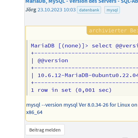
MariaDB, MySQL - Version des Servers - SQL-A
Jörg
23.10.2023 10:03
datenbank
mysql
MariaDB [(none)]> select @@versi
+-------------------------------
| @@version                     
+-------------------------------
| 10.6.12-MariaDB-0ubuntu0.22.04
+-------------------------------
mysql --version mysql Ver 8.0.34-26 for Linux on
x86_64
Beitrag melden