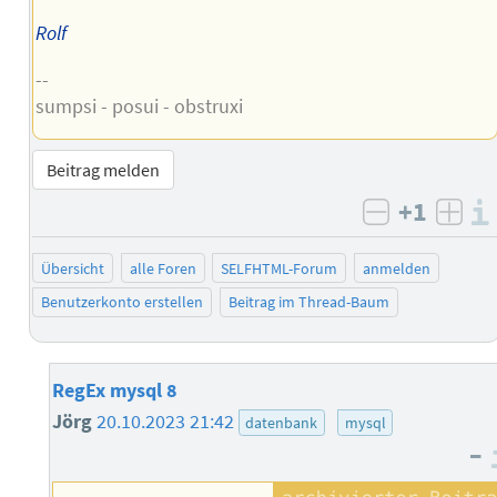
Rolf
--
sumpsi - posui - obstruxi
Beitrag melden
+1
negativ b
posi
Übersicht
alle Foren
SELFHTML-Forum
anmelden
Benutzerkonto erstellen
Beitrag im Thread-Baum
RegEx mysql 8
Jörg
20.10.2023 21:42
datenbank
mysql
–