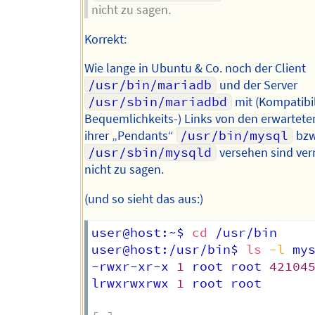
nicht zu sagen.
Korrekt:
Wie lange in Ubuntu & Co. noch der Client
/usr/bin/mariadb
und der Server
/usr/sbin/mariadbd
mit (Kompatibil
Bequemlichkeits-) Links von den erwartete
ihrer „Pendants“
/usr/bin/mysql
bzw
/usr/sbin/mysqld
versehen sind ver
nicht zu sagen.
(und so sieht das aus:)
user@host:~$ 
cd
 /usr/bin

user@host:/usr/bin$ 
ls
-l
 mys
-rwxr-xr-x 
1
 root root 
42104
lrwxrwxrwx 
1
 root root      