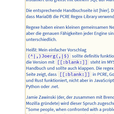
Die entsprechende Handbuchseite ist [hier]. D
dass MariaDB die PCRE Regex-Library verwend
Regexe haben einen kleinen gemeinsamen Ne
aber die genauen Fähigkeiten jeder Engine si
unterschiedlich.
Heißt: Mein einfacher Vorschlag
(^|,)Joerg(,|$)
sollte definitiv funkti
die Version mit
[[:blank:]]
steht im MY
Handbuch und sollte auch klappen. Die rege
Seite zeigt, dass
[[:blank:]]
in PCRE, G
und Rust funktioniert, nicht aber in JavaScript
Python oder .net.
Jamie Zawinski (der, der zusammen mit Bren
Mozilla gründete) wird dieser Spruch zugesch
"Some people, when confronted with a probl