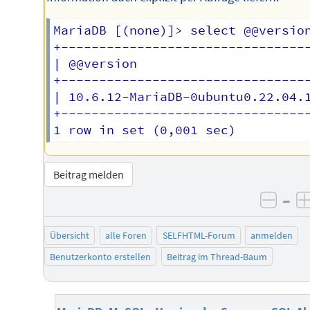
MariaDB [(none)]> select @@version
+---------------------------------
| @@version                       
+---------------------------------
| 10.6.12-MariaDB-0ubuntu0.22.04.1
+---------------------------------
Beitrag melden
–
negat
Übersicht
alle Foren
SELFHTML-Forum
anmelden
Benutzerkonto erstellen
Beitrag im Thread-Baum