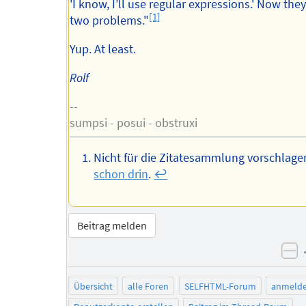
'I know, I’ll use regular expressions.' Now the
[1]
two problems."
Yup. At least.
Rolf
--
sumpsi - posui - obstruxi
Nicht für die Zitatesammlung vorschlage
schon drin
.
↩︎
Beitrag melden
ne
Übersicht
alle Foren
SELFHTML-Forum
anmeld