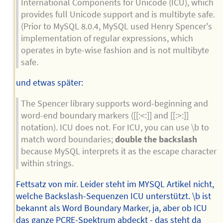
International Components for Unicode (ICU), which
provides full Unicode support and is multibyte safe.
(Prior to MySQL 8.0.4, MySQL used Henry Spencer's
implementation of regular expressions, which
operates in byte-wise fashion and is not multibyte
safe.
und etwas später:
The Spencer library supports word-beginning and
word-end boundary markers ([[:<:]] and [[:>:]]
notation). ICU does not. For ICU, you can use \b to
match word boundaries;
double the backslash
because MySQL interprets it as the escape character
within strings.
Fettsatz von mir. Leider steht im MYSQL Artikel nicht,
welche Backslash-Sequenzen ICU unterstützt. \b ist
bekannt als Word Boundary Marker, ja, aber ob ICU
das ganze PCRE-Spektrum abdeckt - das steht da