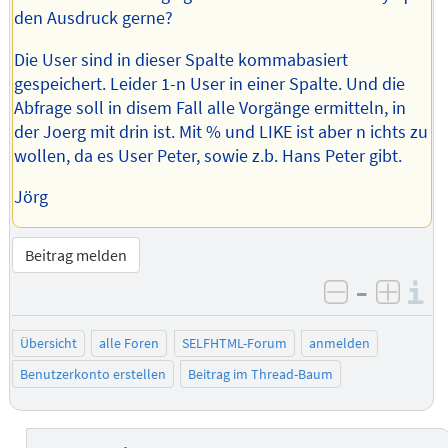
den Ausdruck gerne?
Die User sind in dieser Spalte kommabasiert
gespeichert. Leider 1-n User in einer Spalte. Und die
Abfrage soll in disem Fall alle Vorgänge ermitteln, in
der Joerg mit drin ist. Mit % und LIKE ist aber n ichts zu
wollen, da es User Peter, sowie z.b. Hans Peter gibt.
Jörg
Beitrag melden
–
I
negativ be
posit
Übersicht
alle Foren
SELFHTML-Forum
anmelden
Benutzerkonto erstellen
Beitrag im Thread-Baum