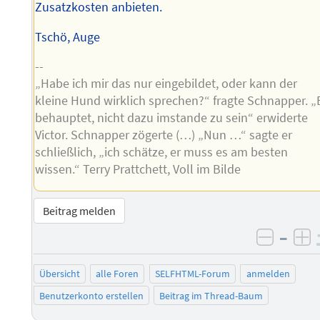
Zusatzkosten anbieten.
Tschö, Auge
--
„Habe ich mir das nur eingebildet, oder kann der
kleine Hund wirklich sprechen?“ fragte Schnapper. „
behauptet, nicht dazu imstande zu sein“ erwiderte
Victor. Schnapper zögerte (…) „Nun …“ sagte er
schließlich, „ich schätze, er muss es am besten
wissen.“ Terry Prattchett, Voll im Bilde
Beitrag melden
–
negati
po
Übersicht
alle Foren
SELFHTML-Forum
anmelden
Benutzerkonto erstellen
Beitrag im Thread-Baum