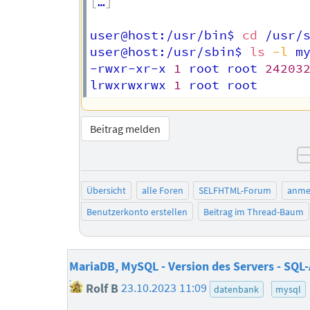
[
…
]
user@host:/usr/bin$ 
cd
 /usr/s
user@host:/usr/sbin$ 
ls
-l
 my
-rwxr-xr-x 
1
 root root 
24203
lrwxrwxrwx 
1
 root root      
Beitrag melden
Übersicht
alle Foren
SELFHTML-Forum
anme
Benutzerkonto erstellen
Beitrag im Thread-Baum
MariaDB, MySQL - Version des Servers - SQL
Rolf B
23.10.2023 11:09
datenbank
mysql