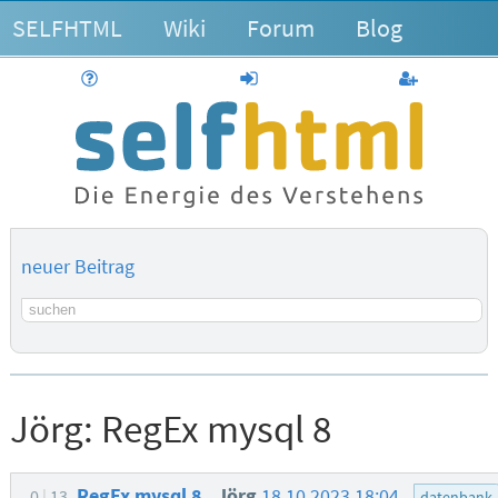
SELFHTML
Wiki
Forum
Blog
Hilfe
anmelden
Benutzerk
neuer Beitrag
Suchbegriff
Jörg:
RegEx mysql 8
RegEx mysql 8
Jörg
18.10.2023 18:04
0
13
datenbank