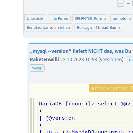
–
neg
Übersicht
alle Foren
SELFHTML-Forum
anmelden
Benutzerkonto erstellen
Beitrag im Thread-Baum
„mysql --version“ liefert NICHT das, was Du 
Raketenwilli
23.10.2023 10:53
(
Versionen
)
d
mysql
MariaDB [(none)]> select @@ve
+----------------------------
| @@version                  
+----------------------------
| 10.6.12-MariaDB-0ubuntu0.22