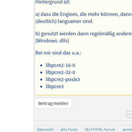
Hintergrund ist:
a) dass die Engines, die mehr können, dan
(deutlich) langsamer sind.
b) genutzt werden dann regelmäßig andere
(Windows: dlls)
Bei mir sind das u.a.:
libpcre2-16-0
libpcre2-32-0
libpcre2-posix3
libpcre3
Beitrag melden
Übersicht
alle Foren
SELFHTML-Forum
anme