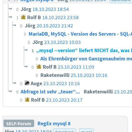
Jörg
18.10.2023 18:54
0
Rolf B
18.10.2023 23:58
1
Jörg
20.10.2023 21:42
0
MariaDB, MySQL - Version des Servers - SQL
0
Jörg
23.10.2023 10:03
0
„mysql --version“ liefert NICHT das, was 
1
Als Ehrenbürger von Ganzgenauheim mu
0
Rolf B
23.10.2023 11:09
0
Raketenwilli
25.10.2023 10:16
0
Auge
23.10.2023 10:16
0
Abfrage ist sehr „teuer“...
Raketenwilli
23.10.2
0
Rolf B
23.10.2023 20:17
0
RegEx mysql 8
SELF-Forum
Jörg
18.10.2023 18:04
datenbank
mysql