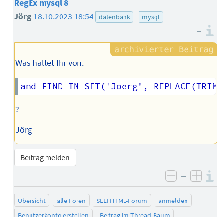
RegEx mysql 8
Jörg
18.10.2023 18:54
datenbank
mysql
–
Was haltet Ihr von:
?
Jörg
Beitrag melden
–
negativ 
posi
Übersicht
alle Foren
SELFHTML-Forum
anmelden
Benutzerkonto erstellen
Beitrag im Thread-Baum