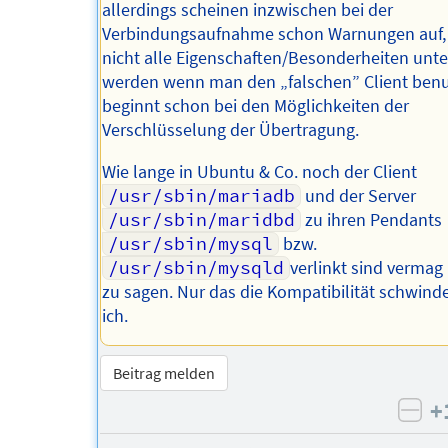
allerdings scheinen inzwischen bei der
Verbindungsaufnahme schon Warnungen auf,
nicht alle Eigenschaften/Besonderheiten unte
werden wenn man den „falschen” Client benu
beginnt schon bei den Möglichkeiten der
Verschlüsselung der Übertragung.
Wie lange in Ubuntu & Co. noch der Client
/usr/sbin/mariadb
und der Server
/usr/sbin/maridbd
zu ihren Pendants
/usr/sbin/mysql
bzw.
/usr/sbin/mysqld
verlinkt sind vermag 
zu sagen. Nur das die Kompatibilität schwind
ich.
Beitrag melden
+
neg