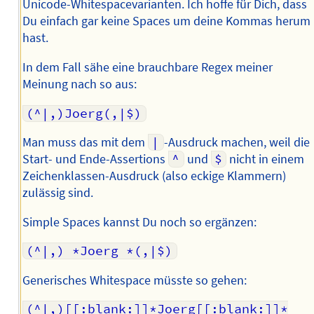
Unicode-Whitespacevarianten. Ich hoffe für Dich, dass
Du einfach gar keine Spaces um deine Kommas herum
hast.
In dem Fall sähe eine brauchbare Regex meiner
Meinung nach so aus:
(^|,)Joerg(,|$)
Man muss das mit dem
|
-Ausdruck machen, weil die
Start- und Ende-Assertions
^
und
$
nicht in einem
Zeichenklassen-Ausdruck (also eckige Klammern)
zulässig sind.
Simple Spaces kannst Du noch so ergänzen:
(^|,) *Joerg *(,|$)
Generisches Whitespace müsste so gehen:
(^|,)[[:blank:]]*Joerg[[:blank:]]*