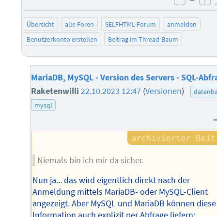
negati
po
Übersicht
alle Foren
SELFHTML-Forum
anmelden
Benutzerkonto erstellen
Beitrag im Thread-Baum
MariaDB, MySQL - Version des Servers - SQL-Abfr
Raketenwilli
22.10.2023 12:47
(
Versionen
)
datenb
mysql
Niemals bin ich mir da sicher.
Nun ja... das wird eigentlich direkt nach der
Anmeldung mittels MariaDB- oder MySQL-Client
angezeigt. Aber MySQL und MariaDB können diese
Information auch explizit per Abfrage liefern: