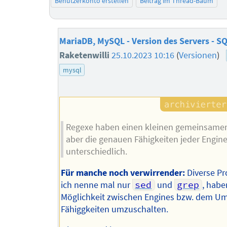
Benutzerkonto erstellen
Beitrag im Thread-Baum
MariaDB, MySQL - Version des Servers - S
Raketenwilli
25.10.2023 10:16
(
Versionen
)
mysql
Regexe haben einen kleinen gemeinsame
aber die genauen Fähigkeiten jeder Engine
unterschiedlich.
Für manche noch verwirrender:
Diverse P
ich nenne mal nur
sed
und
grep
, habe
Möglichkeit zwischen Engines bzw. dem Um
Fähiggkeiten umzuschalten.