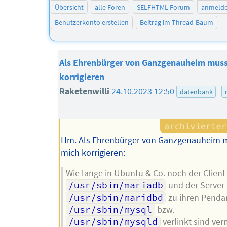
Übersicht
alle Foren
SELFHTML-Forum
anmeld
Benutzerkonto erstellen
Beitrag im Thread-Baum
Als Ehrenbürger von Ganzgenauheim muss
korrigieren
Raketenwilli
24.10.2023 12:50
datenbank
Hm. Als Ehrenbürger von Ganzgenauheim m
mich korrigieren:
Wie lange in Ubuntu & Co. noch der Client
/usr/sbin/mariadb
und der Server
/usr/sbin/maridbd
zu ihren Penda
/usr/sbin/mysql
bzw.
/usr/sbin/mysqld
verlinkt sind ver