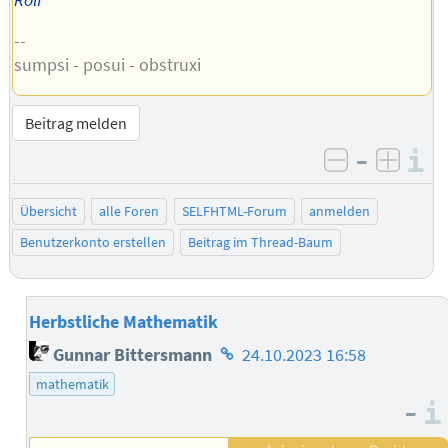
--
sumpsi - posui - obstruxi
Beitrag melden
–
I
negativ be
posit
Übersicht
alle Foren
SELFHTML-Forum
anmelden
Benutzerkonto erstellen
Beitrag im Thread-Baum
Herbstliche Mathematik
Homepage
Gunnar Bittersmann
24.10.2023 16:58
des
mathematik
Autors
–