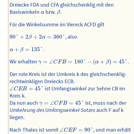
Dreiecke FDA und CFA gleichschenklig mit den
β
α
Basiswinkeln
bzw.
.
α
β
Für die Winkelsumme im Viereck ACFD gilt
90
°
+
2
β
+
2
α
=
360
°
90
°
+
2
+
2
=
360
°
, also
β
α
α
+
β
=
135
°
+
=
135
°
.
α
β
γ
=
∠
C
F
B
=
180
°
−
(
α
+
β
)
=
45
°
Wir erhalten
=
∠
=
180
°
−
(
+
)
=
45
°
.
γ
C
F
B
α
β
Der rote Kreis ist der Umkreis k des gleichschenklig-
rechtwinkligen Dreiecks ECB.
∠
C
E
B
=
45
°
∠
=
45
°
ist Umfangswinkel zur Sehne CB im
C
E
B
Kreis k.
γ
=
∠
C
F
B
=
45
°
Da nun auch
=
∠
=
45
°
ist, muss nach der
γ
C
F
B
Umkehrung des Umfangswinkel-Satzes
auch F auf k
liegen.
∠
C
E
F
=
90
°
Nach Thales ist somit
∠
=
90
°
, und man erhält
C
E
F