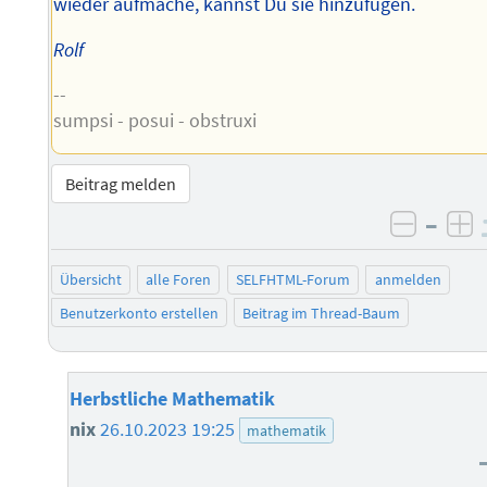
wieder aufmache, kannst Du sie hinzufügen.
Rolf
--
sumpsi - posui - obstruxi
Beitrag melden
–
negati
po
Übersicht
alle Foren
SELFHTML-Forum
anmelden
Benutzerkonto erstellen
Beitrag im Thread-Baum
Herbstliche Mathematik
nix
26.10.2023 19:25
mathematik