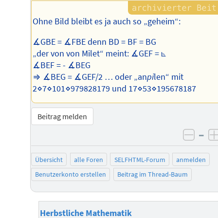
Ohne Bild bleibt es ja auch so „geheim“:
∡GBE = ∡FBE denn BD = BF = BG
„der von von Milet“ meint: ∡GEF = ⦝
∡BEF = - ∡BEG
⇒ ∡BEG = ∡GEF/2 … oder „an
pi
len“ mit
2⋄7⋄101⋄979828179 und 17⋄53⋄195678187
Beitrag melden
–
negat
Übersicht
alle Foren
SELFHTML-Forum
anmelden
Benutzerkonto erstellen
Beitrag im Thread-Baum
Herbstliche Mathematik