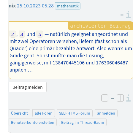
nix
25.10.2023 05:28
mathematik
–
2
,
3
und
5
— natürlich geeignet angeordnet und
mit zwei Operatoren versehen, liefern (fast schon als
Quader) eine primär bezahlte Antwort. Also wenn’s um
Grade geht. Sonst müßte man die Lösung,
gängigerweise, mit 138470445106 und 176306046487
anpilen …
Beitrag melden
–
negativ 
posi
Übersicht
alle Foren
SELFHTML-Forum
anmelden
Benutzerkonto erstellen
Beitrag im Thread-Baum