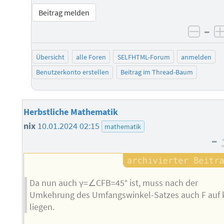
Beitrag melden
–
negat
Übersicht
alle Foren
SELFHTML-Forum
anmelden
Benutzerkonto erstellen
Beitrag im Thread-Baum
Herbstliche Mathematik
nix
10.01.2024 02:15
mathematik
–
Da nun auch γ=∠CFB=45° ist, muss nach der
Umkehrung des Umfangswinkel-Satzes auch F auf 
liegen.