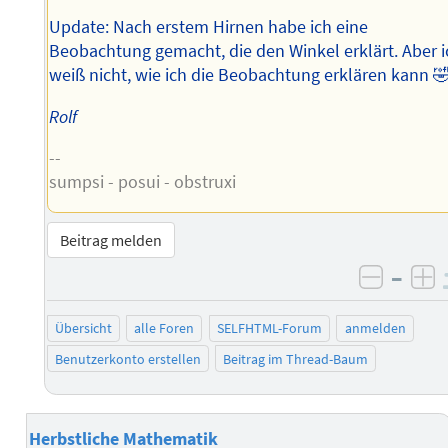
Update: Nach erstem Hirnen habe ich eine
Beobachtung gemacht, die den Winkel erklärt. Aber i
weiß nicht, wie ich die Beobachtung erklären kann 
Rolf
--
sumpsi - posui - obstruxi
Beitrag melden
–
negati
po
Übersicht
alle Foren
SELFHTML-Forum
anmelden
Benutzerkonto erstellen
Beitrag im Thread-Baum
Herbstliche Mathematik