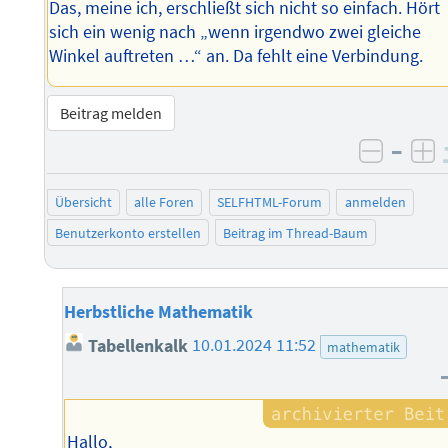
Das, meine ich, erschließt sich nicht so einfach. Hört
sich ein wenig nach „wenn irgendwo zwei gleiche
Winkel auftreten …“ an. Da fehlt eine Verbindung.
Beitrag melden
–
negati
po
Übersicht
alle Foren
SELFHTML-Forum
anmelden
Benutzerkonto erstellen
Beitrag im Thread-Baum
Herbstliche Mathematik
Tabellenkalk
10.01.2024 11:52
mathematik
Hallo,