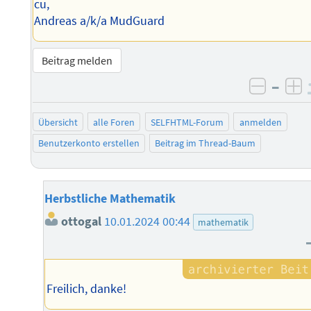
cu,
Andreas a/k/a MudGuard
Beitrag melden
–
negati
po
Übersicht
alle Foren
SELFHTML-Forum
anmelden
Benutzerkonto erstellen
Beitrag im Thread-Baum
Herbstliche Mathematik
ottogal
10.01.2024 00:44
mathematik
Freilich, danke!