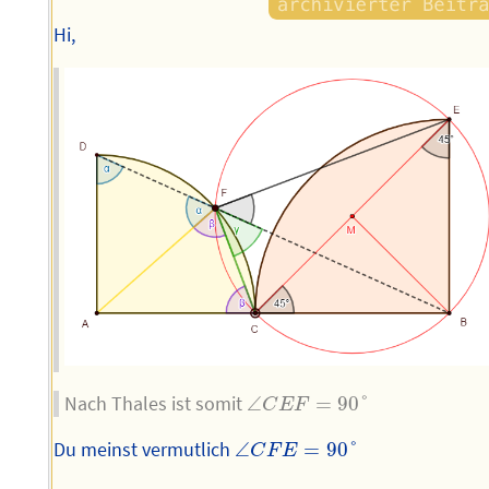
Hi,
∠
C
E
F
=
90
°
Nach Thales ist somit
∠
=
90
°
C
E
F
∠
C
F
E
=
90
°
Du meinst vermutlich
∠
=
90
°
C
F
E