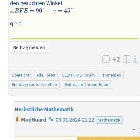
den gesuchten Winkel
∠
B
F
E
=
90
°
−
γ
=
45
°
∠
=
90
°
−
=
45
°
.
B
F
E
γ
q.e.d.
Beitrag melden
+2
negativ b
posi
Übersicht
alle Foren
SELFHTML-Forum
anmelden
Benutzerkonto erstellen
Beitrag im Thread-Baum
Herbstliche Mathematik
Homepage
MudGuard
09.01.2024 21:12
mathematik
des
–
Autors