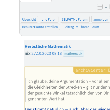
–
neg
Übersicht
alle Foren
SELFHTML-Forum
anmelden
Benutzerkonto erstellen
Beitrag im Thread-Baum
Herbstliche Mathematik
nix
27.10.2023 08:13
mathematik
ich glaube, deine Argumentation – vor allem
die Gleichheiten der Strecken – gilt nur dan
der gesuchte Winkel tatsächlich den von Dir
genannten Wert hat.
Das stimmt natürlich — auch! Aber das wiede