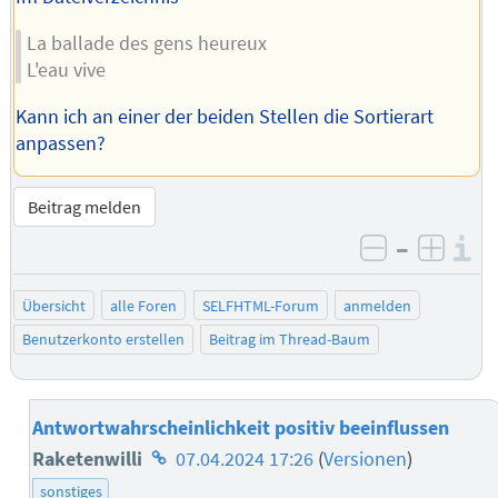
La ballade des gens heureux
L'eau vive
Kann ich an einer der beiden Stellen die Sortierart
anpassen?
Beitrag melden
–
I
negativ be
posit
Übersicht
alle Foren
SELFHTML-Forum
anmelden
Benutzerkonto erstellen
Beitrag im Thread-Baum
Antwortwahrscheinlichkeit positiv beeinflussen
Homepage
Raketenwilli
07.04.2024 17:26
(
Versionen
)
des
sonstiges