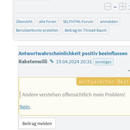
–
negati
po
Übersicht
alle Foren
SELFHTML-Forum
anmelden
Benutzerkonto erstellen
Beitrag im Thread-Baum
Antwortwahrscheinlichkeit positiv beeinflussen
Homepage
Raketenwilli
19.04.2024 20:31
sonstiges
des
Autors
Andere verstehen offensichtlich mein Problem!
Nein
.
Beitrag melden