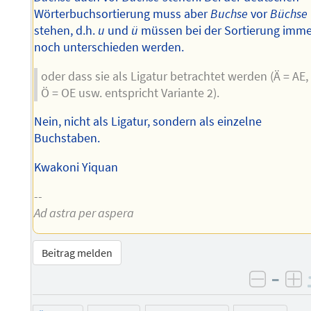
Wörterbuchsortierung muss aber
Buchse
vor
Büchse
stehen, d.h.
u
und
ü
müssen bei der Sortierung imm
noch unterschieden werden.
oder dass sie als Ligatur betrachtet werden (Ä = AE,
Ö = OE usw. entspricht Variante 2).
Nein, nicht als Ligatur, sondern als einzelne
Buchstaben.
Kwakoni Yiquan
--
Ad astra per aspera
Beitrag melden
–
negati
po