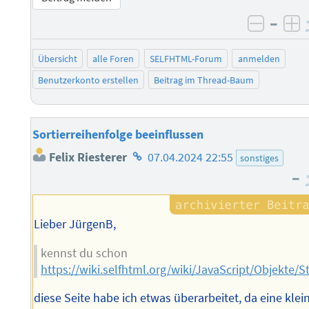
–
negati
po
Übersicht
alle Foren
SELFHTML-Forum
anmelden
Benutzerkonto erstellen
Beitrag im Thread-Baum
Sortierreihenfolge beeinflussen
Homepage
Felix Riesterer
07.04.2024 22:55
sonstiges
des
–
Autors
Lieber JürgenB,
kennst du schon
https://wiki.selfhtml.org/wiki/JavaScript/Objekte/
diese Seite habe ich etwas überarbeitet, da eine klei