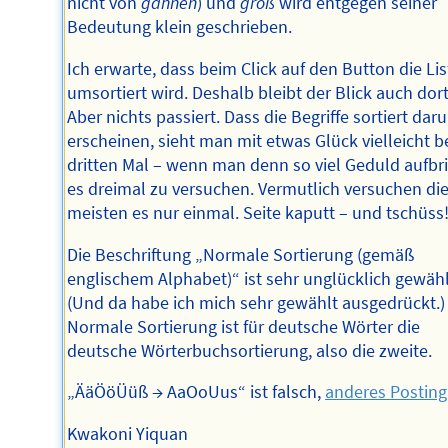
nicht von
gähnen
) und
groß
wird entgegen seiner
Bedeutung klein geschrieben.
Ich erwarte, dass beim Click auf den Button die Lis
umsortiert wird. Deshalb bleibt der Blick auch dort
Aber nichts passiert. Dass die Begriffe sortiert dar
erscheinen, sieht man mit etwas Glück vielleicht 
dritten Mal – wenn man denn so viel Geduld aufbri
es dreimal zu versuchen. Vermutlich versuchen di
meisten es nur einmal. Seite kaputt – und tschüss
Die Beschriftung „Normale Sortierung (gemäß
englischem Alphabet)“ ist sehr unglücklich gewähl
(Und da habe ich mich sehr gewählt ausgedrückt.)
Normale Sortierung ist für deutsche Wörter die
deutsche Wörterbuchsortierung, also die zweite.
„ÄäÖöÜüß → AaOoUus“ ist falsch,
anderes Posting
Kwakoni Yiquan