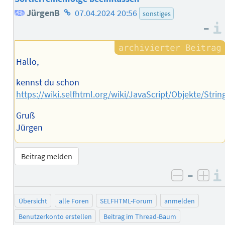
Homepage
JürgenB
07.04.2024 20:56
sonstiges
–
des
Autors
Hallo,
kennst du schon
https://wiki.selfhtml.org/wiki/JavaScript/Objekte/Str
Gruß
Jürgen
Beitrag melden
–
negativ 
posi
Übersicht
alle Foren
SELFHTML-Forum
anmelden
Benutzerkonto erstellen
Beitrag im Thread-Baum