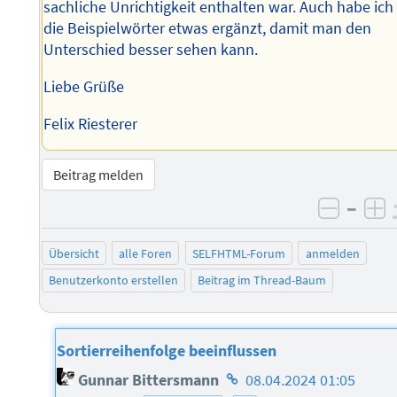
sachliche Unrichtigkeit enthalten war. Auch habe ich
die Beispielwörter etwas ergänzt, damit man den
Unterschied besser sehen kann.
Liebe Grüße
Felix Riesterer
Beitrag melden
–
negati
po
Übersicht
alle Foren
SELFHTML-Forum
anmelden
Benutzerkonto erstellen
Beitrag im Thread-Baum
Sortierreihenfolge beeinflussen
Homepage
Gunnar Bittersmann
08.04.2024 01:05