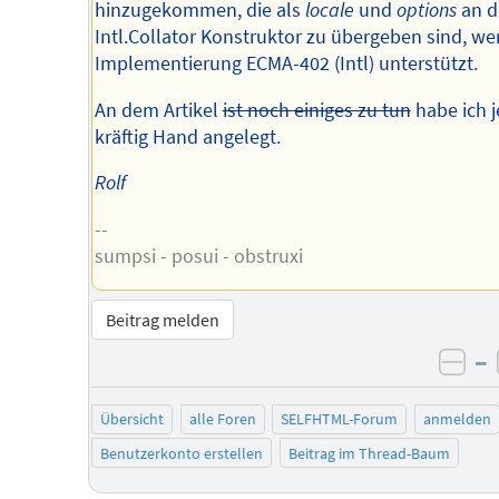
hinzugekommen, die als
locale
und
options
an d
Intl.Collator Konstruktor zu übergeben sind, we
Implementierung ECMA-402 (Intl) unterstützt.
An dem Artikel
ist noch einiges zu tun
habe ich j
kräftig Hand angelegt.
Rolf
--
sumpsi - posui - obstruxi
Beitrag melden
–
neg
Übersicht
alle Foren
SELFHTML-Forum
anmelden
Benutzerkonto erstellen
Beitrag im Thread-Baum