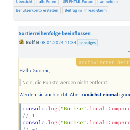
Übersicht
alle Foren
SELFHTML-Forum
anmelden
Benutzerkonto erstellen
Beitrag im Thread-Baum
Sortierreihenfolge beeinflussen
Rolf B
08.04.2024 11:34
sonstiges
Hallo Gunnar,
Nein, die Punkte werden nicht entfernt.
Werden sie auch nicht. Aber
zunächst einmal
ignor
console
.
log
(
"Buchse"
.
localeCompar
// 1
console
.
log
(
"Büchse"
.
localeCompar
// -1