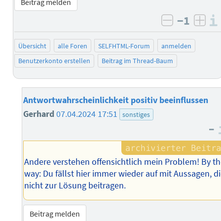
Beitrag melden
−1
negativ b
posi
Übersicht
alle Foren
SELFHTML-Forum
anmelden
Benutzerkonto erstellen
Beitrag im Thread-Baum
Antwortwahrscheinlichkeit positiv beeinflussen
Gerhard
07.04.2024 17:51
sonstiges
–
Andere verstehen offensichtlich mein Problem! By t
way: Du fällst hier immer wieder auf mit Aussagen, d
nicht zur Lösung beitragen.
Beitrag melden