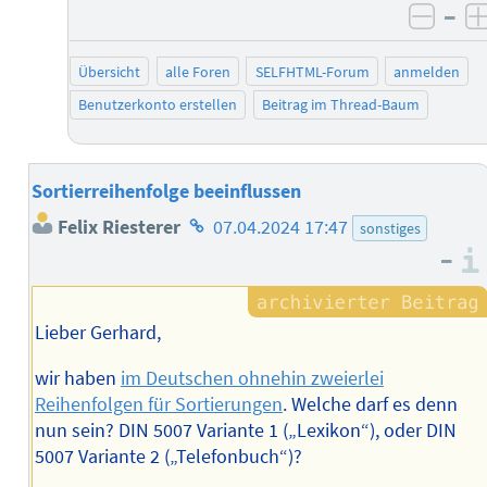
–
negat
Übersicht
alle Foren
SELFHTML-Forum
anmelden
Benutzerkonto erstellen
Beitrag im Thread-Baum
Sortierreihenfolge beeinflussen
Homepage
Felix Riesterer
07.04.2024 17:47
sonstiges
des
–
Autors
Lieber Gerhard,
wir haben
im Deutschen ohnehin zweierlei
Reihenfolgen für Sortierungen
. Welche darf es denn
nun sein? DIN 5007 Variante 1 („Lexikon“), oder DIN
5007 Variante 2 („Telefonbuch“)?