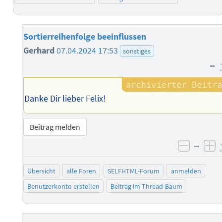
Sortierreihenfolge beeinflussen
Gerhard
07.04.2024 17:53
sonstiges
–
Danke Dir lieber Felix!
Beitrag melden
–
negati
po
Übersicht
alle Foren
SELFHTML-Forum
anmelden
Benutzerkonto erstellen
Beitrag im Thread-Baum