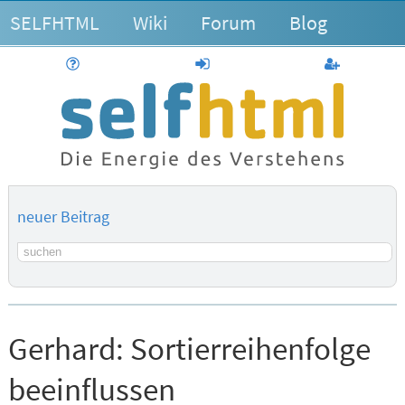
SELFHTML
Wiki
Forum
Blog
Hilfe
anmelden
Benutzerk
neuer Beitrag
Suchbegriff
Gerhard:
Sortierreihenfolge
beeinflussen