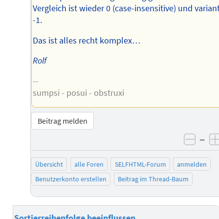
Vergleich ist wieder 0 (case-insensitive) und variant
-1.
Das ist alles recht komplex…
Rolf
--
sumpsi - posui - obstruxi
Beitrag melden
–
negat
Übersicht
alle Foren
SELFHTML-Forum
anmelden
Benutzerkonto erstellen
Beitrag im Thread-Baum
Sortierreihenfolge beeinflussen