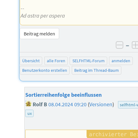
--
Ad astra per aspera
Beitrag melden
–
negat
Übersicht
alle Foren
SELFHTML-Forum
anmelden
Benutzerkonto erstellen
Beitrag im Thread-Baum
Sortierreihenfolge beeinflussen
Rolf B
08.04.2024 09:20
(
Versionen
)
selfhtml-
ux