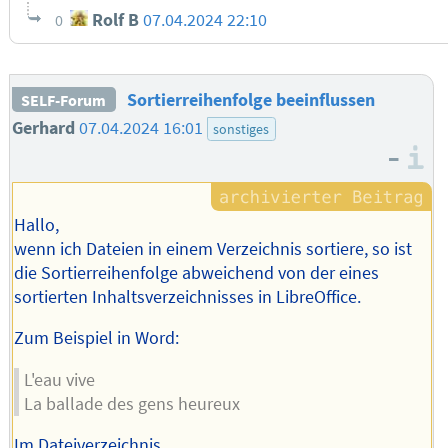
Rolf B
07.04.2024 22:10
0
Sortierreihenfolge beeinflussen
SELF-Forum
Gerhard
07.04.2024 16:01
sonstiges
–
I
Hallo,
wenn ich Dateien in einem Verzeichnis sortiere, so ist
die Sortierreihenfolge abweichend von der eines
sortierten Inhaltsverzeichnisses in LibreOffice.
Zum Beispiel in Word:
L'eau vive
La ballade des gens heureux
Im Dateiverzeichnis