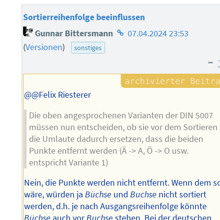
Sortierreihenfolge beeinflussen
Homepage
Gunnar Bittersmann
07.04.2024 23:53
des
(
Versionen
)
sonstiges
Autors
–
@@Felix Riesterer
Die oben angesprochenen Varianten der DIN 5007
müssen nun entscheiden, ob sie vor dem Sortieren
die Umlaute dadurch ersetzen, dass die beiden
Punkte entfernt werden (Ä -> A, Ö -> O usw.
entspricht Variante 1)
Nein, die Punkte werden nicht entfernt. Wenn dem s
wäre, würden ja
Büchse
und
Buchse
nicht sortiert
werden, d.h. je nach Ausgangsreihenfolge könnte
Büchse
auch vor
Buchse
stehen. Bei der deutschen