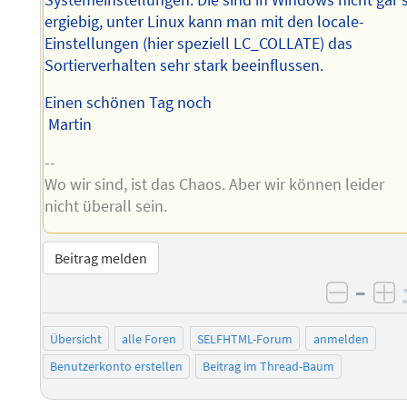
ergiebig, unter Linux kann man mit den locale-
Einstellungen (hier speziell LC_COLLATE) das
Sortierverhalten sehr stark beeinflussen.
Einen schönen Tag noch
Martin
--
Wo wir sind, ist das Chaos. Aber wir können leider
nicht überall sein.
Beitrag melden
–
negati
po
Übersicht
alle Foren
SELFHTML-Forum
anmelden
Benutzerkonto erstellen
Beitrag im Thread-Baum