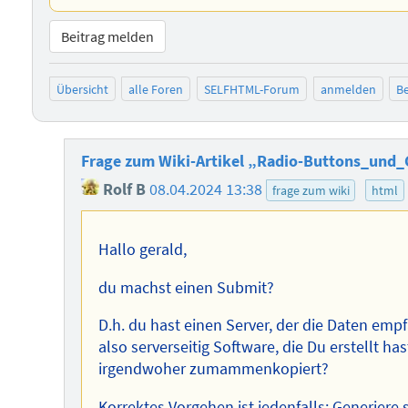
Beitrag melden
Übersicht
alle Foren
SELFHTML-Forum
anmelden
Be
Frage zum Wiki-Artikel „Radio-Buttons_und
Rolf B
08.04.2024 13:38
frage zum wiki
html
Hallo gerald,
du machst einen Submit?
D.h. du hast einen Server, der die Daten empf
also serverseitig Software, die Du erstellt ha
irgendwoher zumammenkopiert?
Korrektes Vorgehen ist jedenfalls: Generiere