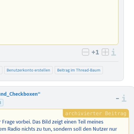
+1
Info
negativ bewert
positiv b
Benutzerkonto erstellen
Beitrag im Thread-Baum
_und_Checkboxen“
–
I
l
 Frage vorbei. Das Bild zeigt einen Teil meines
m Radio nichts zu tun, sondern soll den Nutzer nur