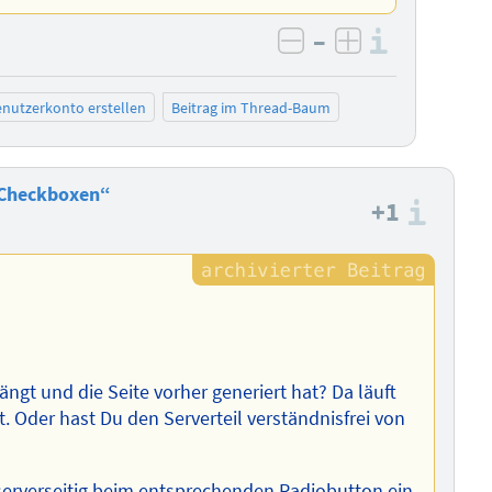
–
Informa
negativ bewerten
positiv bewe
nutzerkonto erstellen
Beitrag im Thread-Baum
_Checkboxen“
+1
Info
ängt und die Seite vorher generiert hat? Da läuft
st. Oder hast Du den Serverteil verständnisfrei von
 serverseitig beim entsprechenden Radiobutton ein