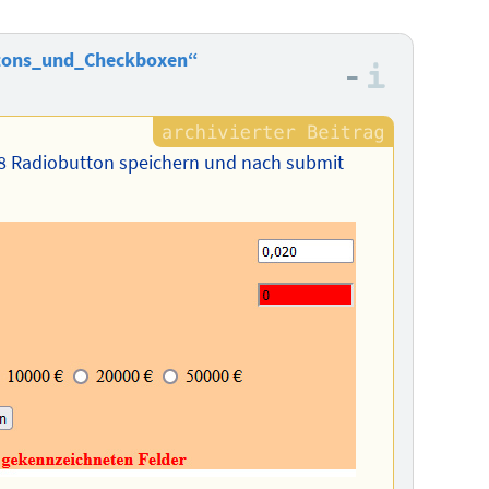
ttons_und_Checkboxen“
–
Informa
 8 Radiobutton speichern und nach submit