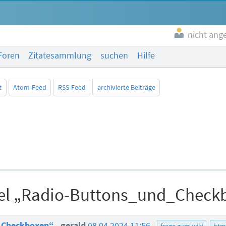
nicht ang
Foren
Zitatesammlung
suchen
Hilfe
t
Atom-Feed
RSS-Feed
archivierte Beiträge
kel „Radio-Buttons_und_Check
d_Checkboxen“
gerald
08.04.2024 11:56
frage zum wiki
htm