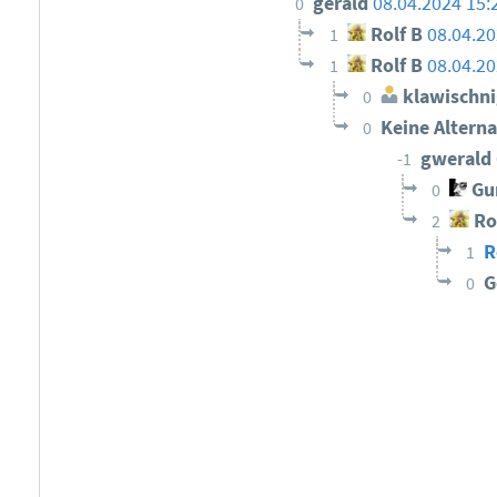
gerald
08.04.2024 15:
0
Rolf B
08.04.20
1
Rolf B
08.04.20
1
klawischn
0
Keine Altern
0
gwerald
-1
Gun
0
Ro
2
R
1
G
0