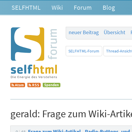
SELFHTML
Wiki
Forum
Blog
neuer Beitrag
Übersicht
SELFHTML-Forum
Thread-Ansich
gerald:
Frage zum Wiki-Arti
Frage zum Wiki-Artikel „Radio-Buttons_un
0
48