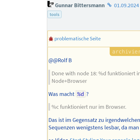
Homepage
Gunnar Bittersmann
01.09.2024
des
tools
Autors
problematische Seite
@@Rolf B
Done with node 18: %d funktioniert i
Node+Browser
Was macht
%d
?
%c funktioniert nur im Browser.
Das ist im Gegensatz zu irgendwelchen
Sequenzen wenigstens lesbar, da man m