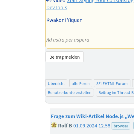
👀 Video
Start Styling Your console.log
DevTools
Kwakoni Yiquan
--
Ad astra per aspera
Beitrag melden
Übersicht
alle Foren
SELFHTML-Forum
Benutzerkonto erstellen
Beitrag im Thread-
Frage zum Wiki-Artikel Node.js „W
Rolf B
01.09.2024 12:58
browser