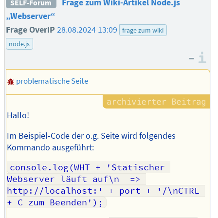
Frage zum Wiki-Artikel Node.js
SELF-Forum
„Webserver“
Frage OverIP
28.08.2024 13:09
frage zum wiki
node.js
–
I
problematische Seite
Hallo!
Im Beispiel-Code der o.g. Seite wird folgendes
Kommando ausgeführt:
console.log(WHT + 'Statischer 
Webserver läuft auf\n  => 
http://localhost:' + port + '/\nCTRL 
+ C zum Beenden');