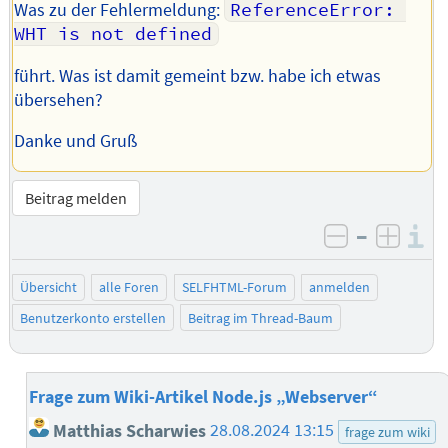
Was zu der Fehlermeldung:
ReferenceError: 
WHT is not defined
führt. Was ist damit gemeint bzw. habe ich etwas
übersehen?
Danke und Gruß
Beitrag melden
–
I
negativ be
posit
Übersicht
alle Foren
SELFHTML-Forum
anmelden
Benutzerkonto erstellen
Beitrag im Thread-Baum
Frage zum Wiki-Artikel Node.js „Webserver“
Matthias Scharwies
28.08.2024 13:15
frage zum wiki