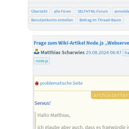
Übersicht
alle Foren
SELFHTML-Forum
anmeld
Benutzerkonto erstellen
Beitrag im Thread-Baum
Frage zum Wiki-Artikel Node.js „Webserv
Matthias Scharwies
29.08.2024 06:47
fr
node.js
problematische Seite
Servus!
Hallo Matthias,
ich glaube aber auch, dass es fragwürdig is