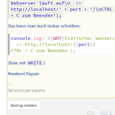
Webserver läuft auf\n  => 
http://localhost:' + port + '/\nCTRL 
+ C zum Beenden');
Das kann man auch lesbar schreiben:
console
.
log
(
`
${
WHT
}
Statischer Webserv
  => http://localhost:
${
port
}
/

CTRL + C zum Beenden
`
)
;
(bzw. mit
WHITE
)
Kwakoni Yiquan
--
Ad astra per aspera
Beitrag melden
–