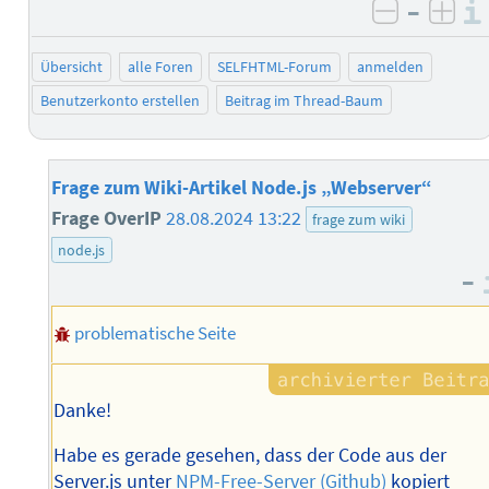
–
negativ 
posi
Übersicht
alle Foren
SELFHTML-Forum
anmelden
Benutzerkonto erstellen
Beitrag im Thread-Baum
Frage zum Wiki-Artikel Node.js „Webserver“
Frage OverIP
28.08.2024 13:22
frage zum wiki
node.js
–
problematische Seite
Danke!
Habe es gerade gesehen, dass der Code aus der
Server.js unter
NPM-Free-Server (Github)
kopiert