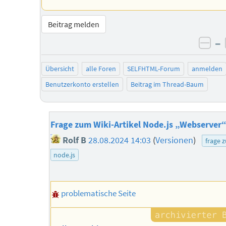
Beitrag melden
–
neg
Übersicht
alle Foren
SELFHTML-Forum
anmelden
Benutzerkonto erstellen
Beitrag im Thread-Baum
Frage zum Wiki-Artikel Node.js „Webserver
Rolf B
28.08.2024 14:03
(
Versionen
)
frage 
node.js
problematische Seite