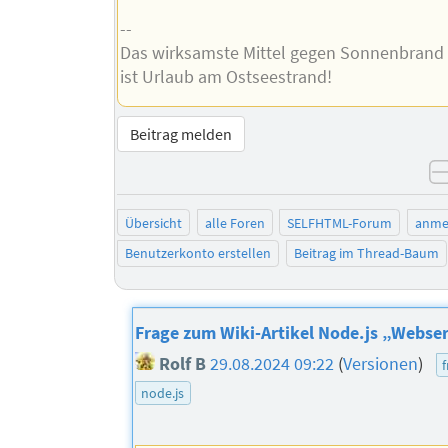
--
Das wirksamste Mittel gegen Sonnenbrand
ist Urlaub am Ostseestrand!
Beitrag melden
Übersicht
alle Foren
SELFHTML-Forum
anme
Benutzerkonto erstellen
Beitrag im Thread-Baum
Frage zum Wiki-Artikel Node.js „Webse
Rolf B
29.08.2024 09:22
(
Versionen
)
node.js