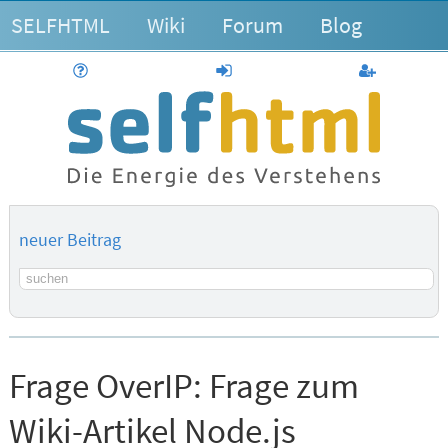
SELFHTML
Wiki
Forum
Blog
Hilfe
anmelden
Benutzerk
neuer Beitrag
Suchbegriff
Frage OverIP:
Frage zum
Wiki-Artikel Node.js