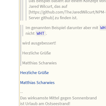
Das Beispiel basiert auf einem Konzept von
Jared Wilcurt, das auf
[https://github.com/TheJaredWilcurt/NPM-
Server github] zu finden ist.
Im genannten Beispiel darunter aber mit
WH
nicht
WHT
.
wird ausgebessert!
Herzliche Grüße
Matthias Scharwies
Herzliche Grüße
Matthias Scharwies
--
Das wirksamste Mittel gegen Sonnenbrand
ist Urlaub am Ostseestrand!