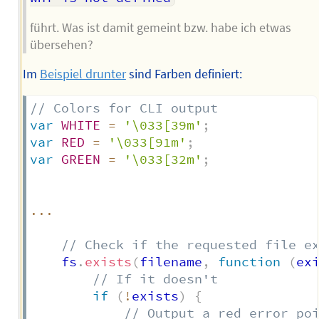
führt. Was ist damit gemeint bzw. habe ich etwas
übersehen?
Im
Beispiel drunter
sind Farben definiert:
// Colors for CLI output
var
WHITE
=
'\033[39m'
;
var
RED
=
'\033[91m'
;
var
GREEN
=
'\033[32m'
;
...
// Check if the requested file e
    fs
.
exists
(
filename
,
function
(
ex
// If it doesn't
if
(
!
exists
)
{
// Output a red error po