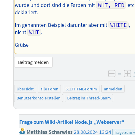
wurde und dort sind die Farben mit
WHT, RED
etc
deklariert.
Im genannten Beispiel darunter aber mit
WHITE
,
nicht
WHT
.
Grüße
Beitrag melden
–
negati
po
Übersicht
alle Foren
SELFHTML-Forum
anmelden
Benutzerkonto erstellen
Beitrag im Thread-Baum
Frage zum Wiki-Artikel Node.js „Webserver“
Matthias Scharwies
28.08.2024 13:24
frage zum w