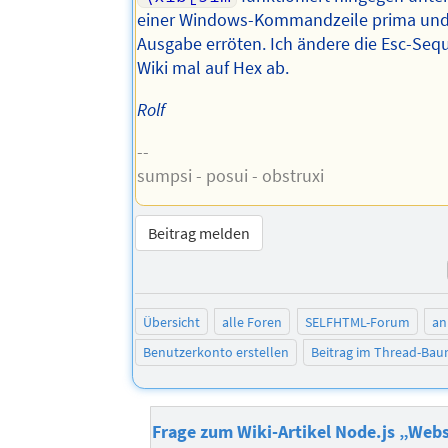
einer Windows-Kommandzeile prima und 
Ausgabe erröten. Ich ändere die Esc-Se
Wiki mal auf Hex ab.
Rolf
--
sumpsi - posui - obstruxi
Beitrag melden
Übersicht
alle Foren
SELFHTML-Forum
an
Benutzerkonto erstellen
Beitrag im Thread-Ba
Frage zum Wiki-Artikel Node.js „Web