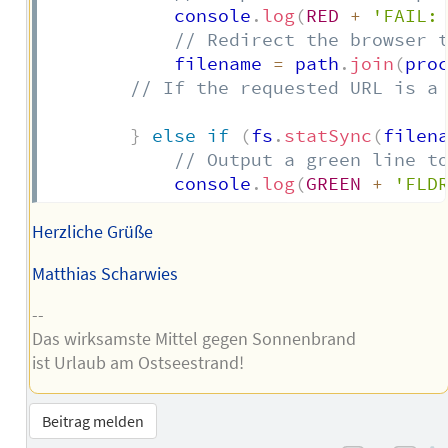
            console
.
log
(
RED
+
'FAIL:
// Redirect the browser 
            filename 
=
 path
.
join
(
pro
// If the requested URL is a
}
else
if
(
fs
.
statSync
(
filen
// Output a green line t
            console
.
log
(
GREEN
+
'FLD
Herzliche Grüße
Matthias Scharwies
--
Das wirksamste Mittel gegen Sonnenbrand
ist Urlaub am Ostseestrand!
Beitrag melden