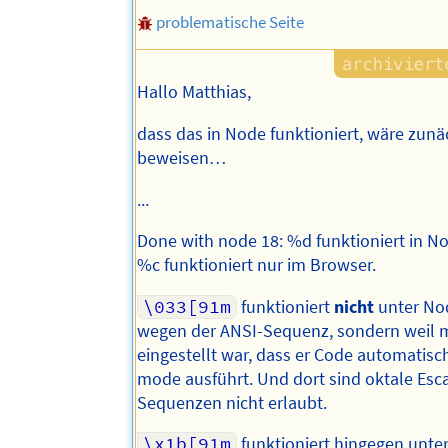
problematische Seite
Hallo Matthias,
dass das in Node funktioniert, wäre zunä
beweisen…
...
Done with node 18: %d funktioniert in N
%c funktioniert nur im Browser.
\033[91m
funktioniert
nicht
unter Nod
wegen der ANSI-Sequenz, sondern weil 
eingestellt war, dass er Code automatisch
mode ausführt. Und dort sind oktale Esc
Sequenzen nicht erlaubt.
\x1b[91m
funktioniert hingegen unte