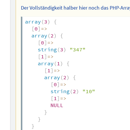
Der Vollständigkeit halber hier noch das PHP-Arra
array
(
3
)
{
[
0
]
=>
array
(
2
)
{
[
0
]
=>
string
(
3
)
"347"
[
1
]
=>
array
(
1
)
{
[
1
]
=>
array
(
2
)
{
[
0
]
=>
string
(
2
)
"10"
[
1
]
=>
NULL
}
}
}