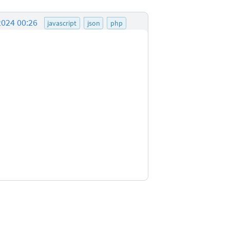
2024 00:26
javascript
json
php
tionen zu den Bewertungsregeln