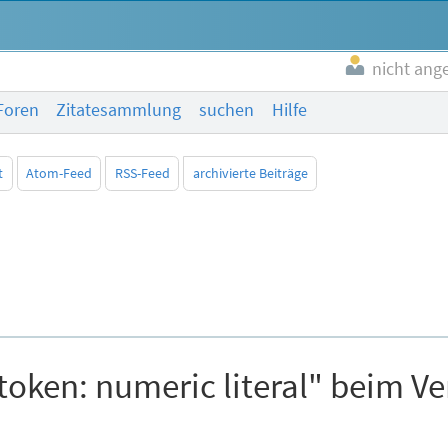
nicht ang
Foren
Zitatesammlung
suchen
Hilfe
t
Atom-Feed
RSS-Feed
archivierte Beiträge
token: numeric literal" beim V