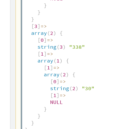
}
}
}
[
3
]
=>
array
(
2
)
{
[
0
]
=>
string
(
3
)
"338"
[
1
]
=>
array
(
1
)
{
[
1
]
=>
array
(
2
)
{
[
0
]
=>
string
(
2
)
"30"
[
1
]
=>
NULL
}
}
}