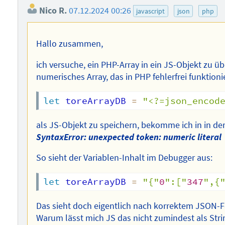
Nico R.
07.12.2024 00:26
javascript
json
php
Hallo zusammen,
ich versuche, ein PHP-Array in ein JS-Objekt zu ü
numerisches Array, das in PHP fehlerfrei funktioni
let
 toreArrayDB 
=
"<?=json_encod
als JS-Objekt zu speichern, bekomme ich in in d
SyntaxError: unexpected token: numeric literal
So sieht der Variablen-Inhalt im Debugger aus:
let
 toreArrayDB 
=
"{"
0
":["
347
",{
Das sieht doch eigentlich nach korrektem JSON-F
Warum lässt mich JS das nicht zumindest als Stri