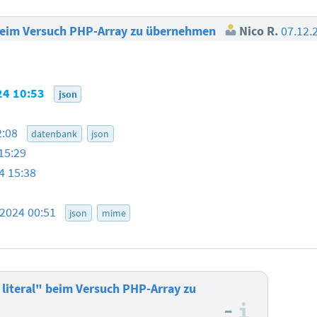
 beim Versuch PHP-Array zu übernehmen
Nico R.
07.12.
24 10:53
json
2:08
datenbank
json
15:29
4 15:38
.2024 00:51
json
mime
literal" beim Versuch PHP-Array zu
–
Informa