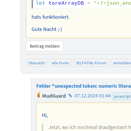
let
 toreArrayDB 
=
'<?=json_en
hats funktioniert.
Gute Nacht ;-)
Beitrag melden
Übersicht
alle Foren
SELFHTML-Forum
anmelden
Fehler "unexpected token: numeric lite
Homepage
MudGuard
07.12.2024 01:44
javascript
des
Autors
Hi,
Jetzt, wo ich nochmal draufgestarrt h