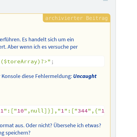
berführen. Es handelt sich um ein
ert. Aber wenn ich es versuche per
e($toreArray)?>"
;
er Konsole diese Fehlermeldung:
Uncaught
"
1
":["
10
",null]}],"
1
":["
344
",{"
1
":["
20
","
ormat aus. Oder nicht? Übersehe ich etwas?
ng speichern?