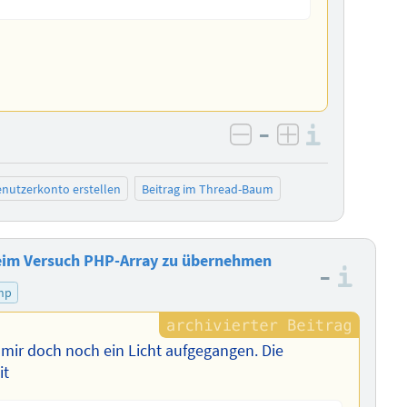
–
Informa
negativ bewerten
positiv bewe
nutzerkonto erstellen
Beitrag im Thread-Baum
beim Versuch PHP-Array zu übernehmen
–
Info
hp
t mir doch noch ein Licht aufgegangen. Die
it