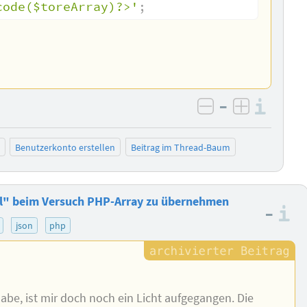
code($toreArray)?>'
;
–
Info
negativ bewer
positiv b
Benutzerkonto erstellen
Beitrag im Thread-Baum
ral" beim Versuch PHP-Array zu übernehmen
–
I
json
php
abe, ist mir doch noch ein Licht aufgegangen. Die