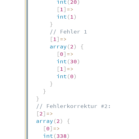
int
(
20
)
[
1
]
=>
int
(
1
)
}
// Fehler 1
[
1
]
=>
array
(
2
)
{
[
0
]
=>
int
(
30
)
[
1
]
=>
int
(
0
)
}
}
}
// Fehlerkorrektur #2:
[
2
]
=>
array
(
2
)
{
[
0
]
=>
int
(
338
)