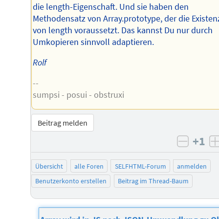
die length-Eigenschaft. Und sie haben den
Methodensatz von Array.prototype, der die Existen
von length voraussetzt. Das kannst Du nur durch
Umkopieren sinnvoll adaptieren.
Rolf
--
sumpsi - posui - obstruxi
Beitrag melden
+1
negati
Übersicht
alle Foren
SELFHTML-Forum
anmelden
Benutzerkonto erstellen
Beitrag im Thread-Baum