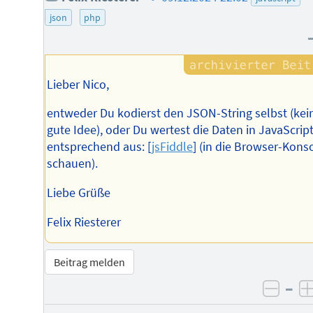
des
json
php
Autors
Lieber Nico,
entweder Du kodierst den JSON-String selbst (kei
gute Idee), oder Du wertest die Daten in JavaScrip
entsprechend aus: [
jsFiddle
] (in die Browser-Kons
schauen).
Liebe Grüße
Felix Riesterer
Beitrag melden
–
negat