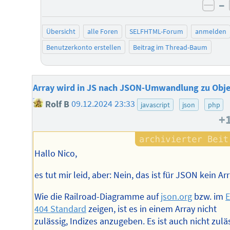
–
neg
Übersicht
alle Foren
SELFHTML-Forum
anmelden
Benutzerkonto erstellen
Beitrag im Thread-Baum
Array wird in JS nach JSON-Umwandlung zu Obj
Rolf B
09.12.2024 23:33
javascript
json
php
+
Hallo Nico,
es tut mir leid, aber: Nein, das ist für JSON kein Arr
Wie die Railroad-Diagramme auf
json.org
bzw. im
404 Standard
zeigen, ist es in einem Array nicht
zulässig, Indizes anzugeben. Es ist auch nicht zuläs