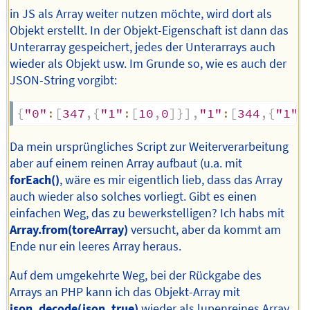
in JS als Array weiter nutzen möchte, wird dort als
Objekt erstellt. In der Objekt-Eigenschaft ist dann das
Unterarray gespeichert, jedes der Unterarrays auch
wieder als Objekt usw. Im Grunde so, wie es auch der
JSON-String vorgibt:
{
"0"
:
[
347
,
{
"1"
:
[
10
,
0
]
}
]
,
"1"
:
[
344
,
{
"1"
:
Da mein ursprüngliches Script zur Weiterverarbeitung
aber auf einem reinen Array aufbaut (u.a. mit
forEach()
, wäre es mir eigentlich lieb, dass das Array
auch wieder also solches vorliegt. Gibt es einen
einfachen Weg, das zu bewerkstelligen? Ich habs mit
Array.from(toreArray)
versucht, aber da kommt am
Ende nur ein leeres Array heraus.
Auf dem umgekehrte Weg, bei der Rückgabe des
Arrays an PHP kann ich das Objekt-Array mit
json_decode(json, true)
wieder als lupenreines Array