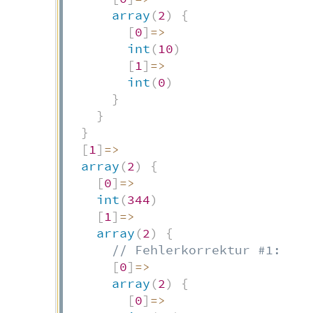
array
(
2
)
{
[
0
]
=>
int
(
10
)
[
1
]
=>
int
(
0
)
}
}
}
[
1
]
=>
array
(
2
)
{
[
0
]
=>
int
(
344
)
[
1
]
=>
array
(
2
)
{
// Fehlerkorrektur #1:
[
0
]
=>
array
(
2
)
{
[
0
]
=>