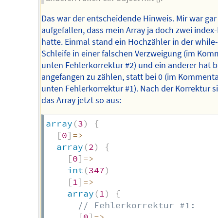
Das war der entscheidende Hinweis. Mir war gar
aufgefallen, dass mein Array ja doch zwei index
hatte. Einmal stand ein Hochzähler in der while-
Schleife in einer falschen Verzweigung (im Kom
unten Fehlerkorrektur #2) und ein anderer hat b
angefangen zu zählen, statt bei 0 (im Kommenta
unten Fehlerkorrektur #1). Nach der Korrektur s
das Array jetzt so aus:
array
(
3
)
{
[
0
]
=>
array
(
2
)
{
[
0
]
=>
int
(
347
)
[
1
]
=>
array
(
1
)
{
// Fehlerkorrektur #1:
[
0
]
=>