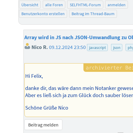
Übersicht
alle Foren
SELFHTML-Forum
anmelden
Benutzerkonto erstellen
Beitrag im Thread-Baum
Array wird in JS nach JSON-Umwandlung zu O
Nico R.
09.12.2024 23:50
javascript
json
ph
Hi Felix,
danke dir, das wäre dann mein Notanker gewes
Aber es ließ sich ja zum Glück doch sauber löse
Schöne Grüße Nico
Beitrag melden