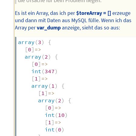
die Ursache für Dein Problem liegen.
Es ist ein Array, das ich per
$toreArray = []
erzeuge
und dann mit Daten aus MySQL fülle. Wenn ich das
Array per
var_dump
anzeige, sieht das so aus:
array
(
3
)
{
[
0
]
=>
array
(
2
)
{
[
0
]
=>
int
(
347
)
[
1
]
=>
array
(
1
)
{
[
1
]
=>
array
(
2
)
{
[
0
]
=>
int
(
10
)
[
1
]
=>
int
(
0
)