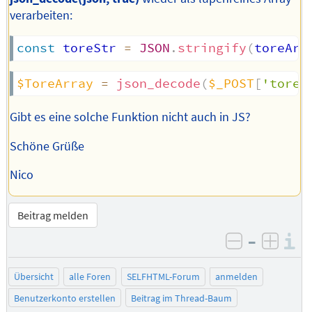
verarbeiten:
const
 toreStr 
=
JSON
.
stringify
(
toreArr
$ToreArray
=
json_decode
(
$_POST
[
'toreS
Gibt es eine solche Funktion nicht auch in JS?
Schöne Grüße
Nico
Beitrag melden
–
I
negativ be
posit
Übersicht
alle Foren
SELFHTML-Forum
anmelden
Benutzerkonto erstellen
Beitrag im Thread-Baum