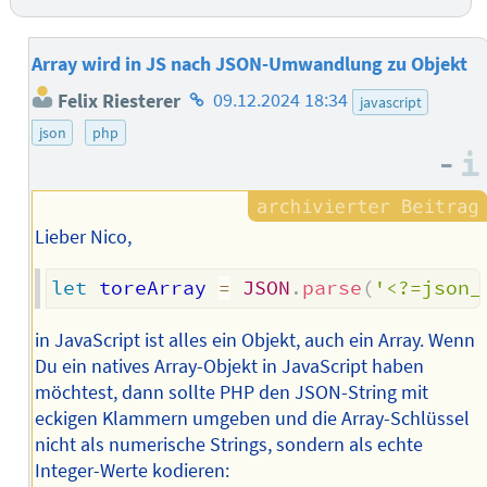
Array wird in JS nach JSON-Umwandlung zu Objekt
Homepage
Felix Riesterer
09.12.2024 18:34
javascript
des
json
php
Autors
–
Lieber Nico,
let
 toreArray 
=
JSON
.
parse
(
'<?=json_
in JavaScript ist alles ein Objekt, auch ein Array. Wenn
Du ein natives Array-Objekt in JavaScript haben
möchtest, dann sollte PHP den JSON-String mit
eckigen Klammern umgeben und die Array-Schlüssel
nicht als numerische Strings, sondern als echte
Integer-Werte kodieren: