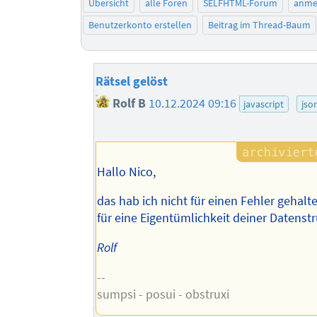
Übersicht
alle Foren
SELFHTML-Forum
anme
Benutzerkonto erstellen
Beitrag im Thread-Baum
Rätsel gelöst
Rolf B
10.12.2024 09:16
javascript
jso
Hallo Nico,
das hab ich nicht für einen Fehler gehalt
für eine Eigentümlichkeit deiner Datenstr
Rolf
--
sumpsi - posui - obstruxi