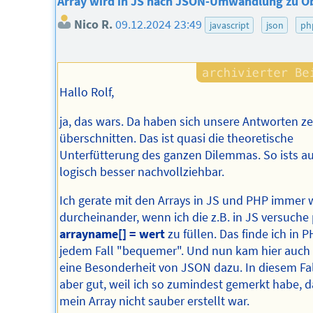
Array wird in JS nach JSON-Umwandlung zu O
Nico R.
09.12.2024 23:49
javascript
json
ph
Hallo Rolf,
ja, das wars. Da haben sich unsere Antworten zei
überschnitten. Das ist quasi die theoretische
Unterfütterung des ganzen Dilemmas. So ists a
logisch besser nachvollziehbar.
Ich gerate mit den Arrays in JS und PHP immer 
durcheinander, wenn ich die z.B. in JS versuche 
arrayname[] = wert
zu füllen. Das finde ich in P
jedem Fall "bequemer". Und nun kam hier auch
eine Besonderheit von JSON dazu. In diesem Fa
aber gut, weil ich so zumindest gemerkt habe, d
mein Array nicht sauber erstellt war.