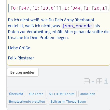
[
0
:
[
347
,
[
1
:
[
10
,
0
]
]
]
,
1
:
[
344
,
[
1
:
[
20
,
1
]
Da ich nicht weiß, wie Du Dein Array überhaupt
erstellst, weiß ich nicht, was
json_encode
als
Daten zur Verarbeitung erhält. Aber genau da sollte die
Ursache für Dein Problem liegen.
Liebe Grüße
Felix Riesterer
Beitrag melden
–
negativ 
posi
Übersicht
alle Foren
SELFHTML-Forum
anmelden
Benutzerkonto erstellen
Beitrag im Thread-Baum