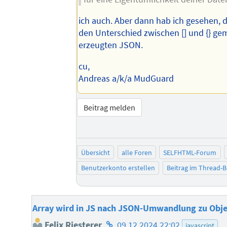
ich auch. Aber dann hab ich gesehen, 
den Unterschied zwischen [] und {} ge
erzeugten JSON.
cu,
Andreas a/k/a MudGuard
Beitrag melden
Übersicht
alle Foren
SELFHTML-Forum
Benutzerkonto erstellen
Beitrag im Thread-
Array wird in JS nach JSON-Umwandlung zu Obj
Homepage
Felix Riesterer
09.12.2024 22:02
javascript