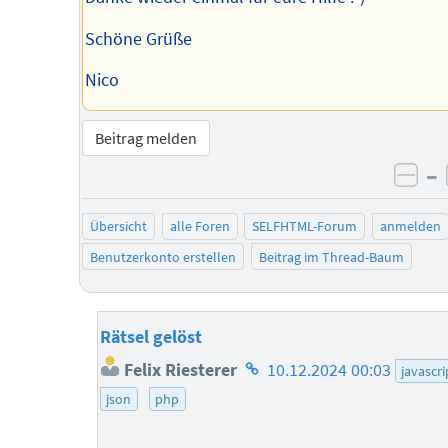
Schöne Grüße
Nico
Beitrag melden
–
neg
Übersicht
alle Foren
SELFHTML-Forum
anmelden
Benutzerkonto erstellen
Beitrag im Thread-Baum
Rätsel gelöst
Homepage
Felix Riesterer
10.12.2024 00:03
javascri
des
json
php
Autors