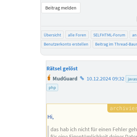
Beitrag melden
Übersicht
alle Foren
SELFHTML-Forum
an
Benutzerkonto erstellen
Beitrag im Thread-Ba
Rätsel gelöst
Homepage
MudGuard
10.12.2024 09:32
javas
des
php
Autors
Hi,
das hab ich nicht für einen Fehler ge
für eine Eigentümlichkeit deiner Date