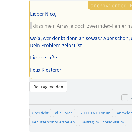
Lieber Nico,
dass mein Array ja doch zwei index-Fehler ha
weia, wer denkt denn an sowas? Aber schön, 
Dein Problem gelöst ist.
Liebe Grüße
Felix Riesterer
Beitrag melden
ne
Übersicht
alle Foren
SELFHTML-Forum
anmeld
Benutzerkonto erstellen
Beitrag im Thread-Baum