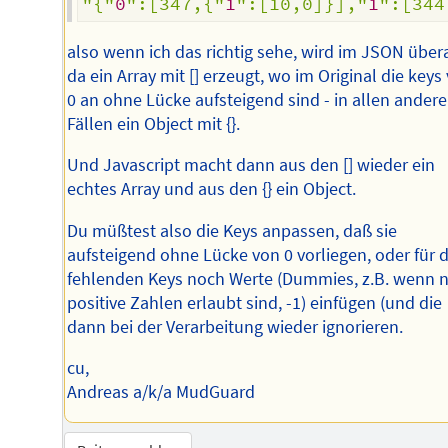
"{"
0
":[347,{"
1
":[10,0]}],"
1
":[344
also wenn ich das richtig sehe, wird im JSON übera
da ein Array mit [] erzeugt, wo im Original die keys
0 an ohne Lücke aufsteigend sind - in allen ander
Fällen ein Object mit {}.
Und Javascript macht dann aus den [] wieder ein
echtes Array und aus den {} ein Object.
Du müßtest also die Keys anpassen, daß sie
aufsteigend ohne Lücke von 0 vorliegen, oder für d
fehlenden Keys noch Werte (Dummies, z.B. wenn 
positive Zahlen erlaubt sind, -1) einfügen (und die
dann bei der Verarbeitung wieder ignorieren.
cu,
Andreas a/k/a MudGuard