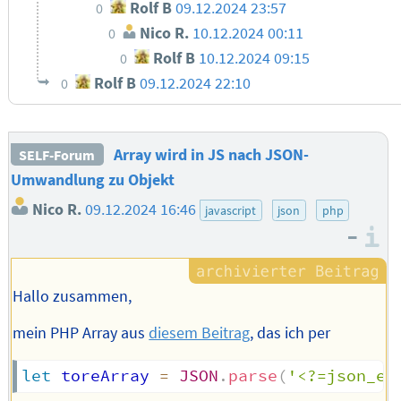
Rolf B
09.12.2024 23:57
0
Nico R.
10.12.2024 00:11
0
Rolf B
10.12.2024 09:15
0
Rolf B
09.12.2024 22:10
0
Array wird in JS nach JSON-
SELF-Forum
Umwandlung zu Objekt
Nico R.
09.12.2024 16:46
javascript
json
php
–
I
Hallo zusammen,
mein PHP Array aus
diesem Beitrag
, das ich per
let
 toreArray 
=
JSON
.
parse
(
'<?=json_en