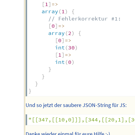
[
1
]
=>
array
(
1
)
{
// Fehlerkorrektur #1:
[
0
]
=>
array
(
2
)
{
[
0
]
=>
int
(
30
)
[
1
]
=>
int
(
0
)
}
}
}
}
Und so jetzt der saubere JSON-String für JS:
"[[347,[[10,0]]],[344,[[20,1],[3
Danke wieder einmal für eure Hilfe :-)