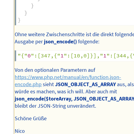
}
}
}
Ohne weitere Zwischenschritte ist die direkt folgend
Ausgabe per
json_encode()
folgende:
"{"
0
":[347,{"
1
":[10,0]}],"
1
":[344,{
Von den optionalen Parametern auf
https://www.php.net/manual/en/function.json-
encode.php
sieht
JSON_OBJECT_AS_ARRAY
aus, al
würde es machen, was ich will. Aber auch mit
json_encode($toreArray, JSON_OBJECT_AS_ARRAY
bleibt der JSON-String unverändert.
Schöne Grüße
Nico