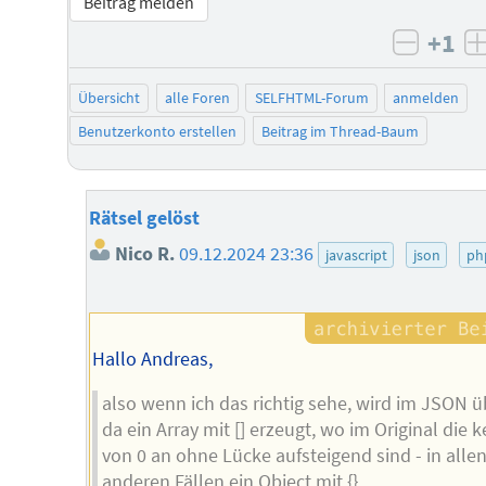
Beitrag melden
+1
negati
Übersicht
alle Foren
SELFHTML-Forum
anmelden
Benutzerkonto erstellen
Beitrag im Thread-Baum
Rätsel gelöst
Nico R.
09.12.2024 23:36
javascript
json
ph
Hallo Andreas,
also wenn ich das richtig sehe, wird im JSON ü
da ein Array mit [] erzeugt, wo im Original die k
von 0 an ohne Lücke aufsteigend sind - in alle
anderen Fällen ein Object mit {}.