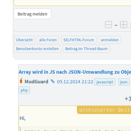
Beitrag melden
–
negati
po
Übersicht
alle Foren
SELFHTML-Forum
anmelden
Benutzerkonto erstellen
Beitrag im Thread-Baum
Array wird in JS nach JSON-Umwandlung zu Obj
Homepage
MudGuard
09.12.2024 21:22
javascript
json
des
php
Autors
+
Hi,