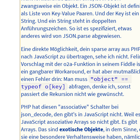
zwangsweise ein Objekt. Ein JSON-Objekt ist defin
als Liste von Key-Value Paaren. Und der Key ist ein
String. Und ein String steht in doppelten
Anführungszeichen. So ist es spezifiziert, etwas
anderes wird von JSON.parse abgewiesen.
Eine direkte Möglichkeit, dein sparse array aus PH
nach JavaScript zu übertragen, sehe ich nicht. Feli
Vorschlag mit der o2a-Funktion in seinem Fiddle is
ein gangbarer Workaround, er hat aber mutmaßlic
einen Fehler drin: Man muss
"object" == 
typeof o[key]
abfragen, denke ich, sonst
passiert die Rekursion nicht wie gewünscht.
PHP hat diesen "associative" Schalter bei
json_decode, den gibt's in JavaScript nicht. Weil es
JavaScript assoziative Arrays so nicht gibt. Es gibt
Arrays. Das sind
exotische Objekte
, in dem Sinne,
sie eine besondere Verhaltensweise haben, nämli