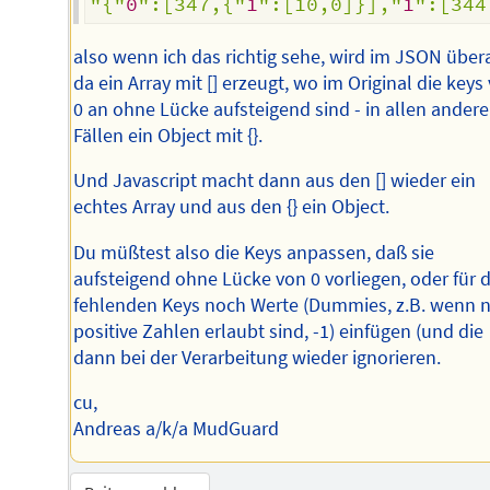
"{"
0
":[347,{"
1
":[10,0]}],"
1
":[344
also wenn ich das richtig sehe, wird im JSON übera
da ein Array mit [] erzeugt, wo im Original die keys
0 an ohne Lücke aufsteigend sind - in allen ander
Fällen ein Object mit {}.
Und Javascript macht dann aus den [] wieder ein
echtes Array und aus den {} ein Object.
Du müßtest also die Keys anpassen, daß sie
aufsteigend ohne Lücke von 0 vorliegen, oder für d
fehlenden Keys noch Werte (Dummies, z.B. wenn 
positive Zahlen erlaubt sind, -1) einfügen (und die
dann bei der Verarbeitung wieder ignorieren.
cu,
Andreas a/k/a MudGuard