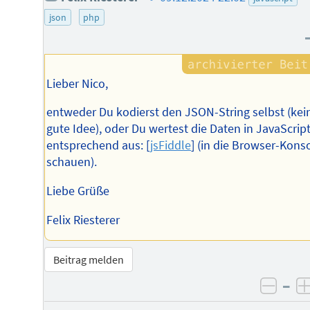
des
json
php
Autors
Lieber Nico,
entweder Du kodierst den JSON-String selbst (kei
gute Idee), oder Du wertest die Daten in JavaScrip
entsprechend aus: [
jsFiddle
] (in die Browser-Kons
schauen).
Liebe Grüße
Felix Riesterer
Beitrag melden
–
negat