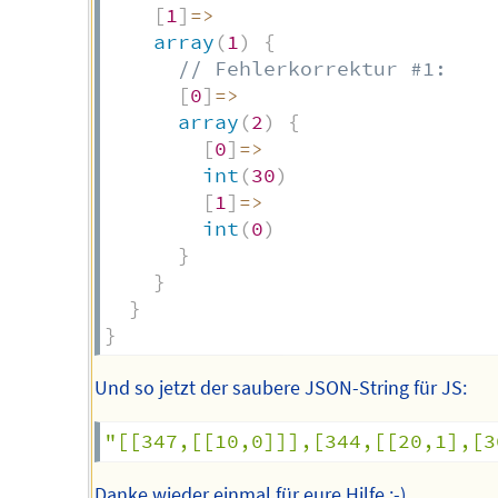
[
1
]
=>
array
(
1
)
{
// Fehlerkorrektur #1:
[
0
]
=>
array
(
2
)
{
[
0
]
=>
int
(
30
)
[
1
]
=>
int
(
0
)
}
}
}
}
Und so jetzt der saubere JSON-String für JS:
"[[347,[[10,0]]],[344,[[20,1],[3
Danke wieder einmal für eure Hilfe :-)