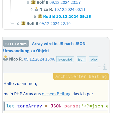
Rolf B
09.12.2024 23:57
0
Nico R.
10.12.2024 00:11
0
Rolf B
10.12.2024 09:15
0
Rolf B
09.12.2024 22:10
0
Array wird in JS nach JSON-
SELF-Forum
Umwandlung zu Objekt
Nico R.
09.12.2024 16:46
javascript
json
php
–
I
Hallo zusammen,
mein PHP Array aus
diesem Beitrag
, das ich per
let
 toreArray 
=
JSON
.
parse
(
'<?=json_en