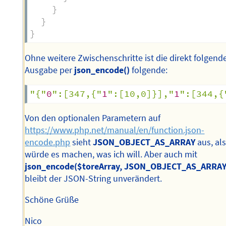
}
}
}
Ohne weitere Zwischenschritte ist die direkt folgend
Ausgabe per
json_encode()
folgende:
"{"
0
":[347,{"
1
":[10,0]}],"
1
":[344,{
Von den optionalen Parametern auf
https://www.php.net/manual/en/function.json-
encode.php
sieht
JSON_OBJECT_AS_ARRAY
aus, al
würde es machen, was ich will. Aber auch mit
json_encode($toreArray, JSON_OBJECT_AS_ARRAY
bleibt der JSON-String unverändert.
Schöne Grüße
Nico