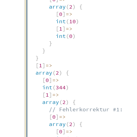
array
(
2
)
{
[
0
]
=>
int
(
10
)
[
1
]
=>
int
(
0
)
}
}
}
[
1
]
=>
array
(
2
)
{
[
0
]
=>
int
(
344
)
[
1
]
=>
array
(
2
)
{
// Fehlerkorrektur #1:
[
0
]
=>
array
(
2
)
{
[
0
]
=>