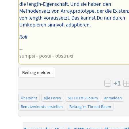
die length-Eigenschaft. Und sie haben den
Methodensatz von Array.prototype, der die Existen
von length voraussetzt. Das kannst Du nur durch
Umkopieren sinnvoll adaptieren.
Rolf
--
sumpsi - posui - obstruxi
Beitrag melden
+1
negati
Übersicht
alle Foren
SELFHTML-Forum
anmelden
Benutzerkonto erstellen
Beitrag im Thread-Baum