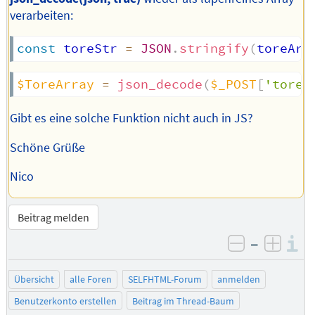
verarbeiten:
const
 toreStr 
=
JSON
.
stringify
(
toreArr
$ToreArray
=
json_decode
(
$_POST
[
'toreS
Gibt es eine solche Funktion nicht auch in JS?
Schöne Grüße
Nico
Beitrag melden
–
I
negativ be
posit
Übersicht
alle Foren
SELFHTML-Forum
anmelden
Benutzerkonto erstellen
Beitrag im Thread-Baum