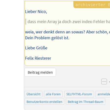
Lieber Nico,
dass mein Array ja doch zwei index-Fehler ha
weia, wer denkt denn an sowas? Aber schön, 
Dein Problem gelöst ist.
Liebe Grüße
Felix Riesterer
Beitrag melden
ne
Übersicht
alle Foren
SELFHTML-Forum
anmeld
Benutzerkonto erstellen
Beitrag im Thread-Baum