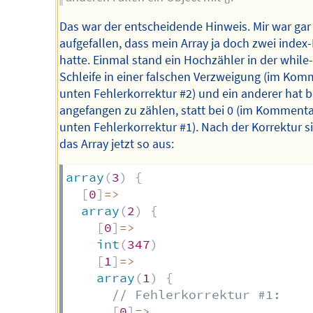
Das war der entscheidende Hinweis. Mir war gar
aufgefallen, dass mein Array ja doch zwei index
hatte. Einmal stand ein Hochzähler in der while-
Schleife in einer falschen Verzweigung (im Kom
unten Fehlerkorrektur #2) und ein anderer hat b
angefangen zu zählen, statt bei 0 (im Kommenta
unten Fehlerkorrektur #1). Nach der Korrektur s
das Array jetzt so aus:
array
(
3
)
{
[
0
]
=>
array
(
2
)
{
[
0
]
=>
int
(
347
)
[
1
]
=>
array
(
1
)
{
// Fehlerkorrektur #1:
[
0
]
=>