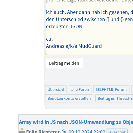
ich auch. Aber dann hab ich gesehen, 
den Unterschied zwischen [] und {} ge
erzeugten JSON.
cu,
Andreas a/k/a MudGuard
Beitrag melden
Übersicht
alle Foren
SELFHTML-Forum
Benutzerkonto erstellen
Beitrag im Thread-
Array wird in JS nach JSON-Umwandlung zu Obj
Homepage
Felix Riesterer
09.12.2024 22:02
javascript