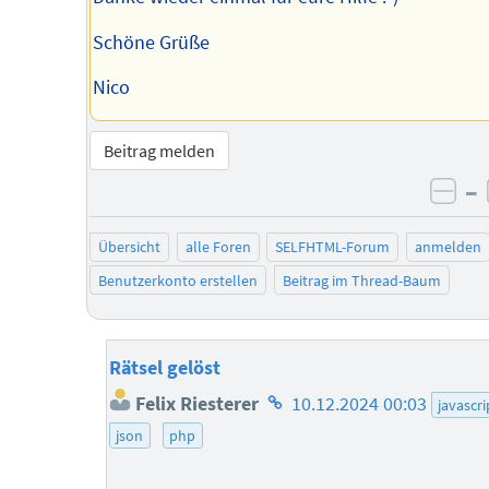
Schöne Grüße
Nico
Beitrag melden
–
neg
Übersicht
alle Foren
SELFHTML-Forum
anmelden
Benutzerkonto erstellen
Beitrag im Thread-Baum
Rätsel gelöst
Homepage
Felix Riesterer
10.12.2024 00:03
javascri
des
json
php
Autors