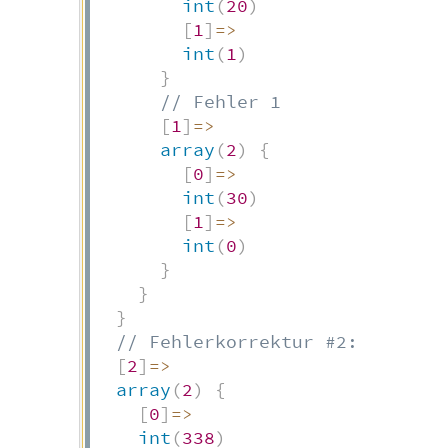
int
(
20
)
[
1
]
=>
int
(
1
)
}
// Fehler 1
[
1
]
=>
array
(
2
)
{
[
0
]
=>
int
(
30
)
[
1
]
=>
int
(
0
)
}
}
}
// Fehlerkorrektur #2:
[
2
]
=>
array
(
2
)
{
[
0
]
=>
int
(
338
)