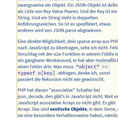
zwangsweise ein Objekt. Ein JSON-Objekt ist defin
als Liste von Key-Value Paaren. Und der Key ist ein
String. Und ein String steht in doppelten
Anführungszeichen. So ist es spezifiziert, etwas
anderes wird von JSON.parse abgewiesen.
Eine direkte Möglichkeit, dein sparse array aus PH
nach JavaScript zu übertragen, sehe ich nicht. Feli
Vorschlag mit der o2a-Funktion in seinem Fiddle is
ein gangbarer Workaround, er hat aber mutmaßlic
einen Fehler drin: Man muss
"object" == 
typeof o[key]
abfragen, denke ich, sonst
passiert die Rekursion nicht wie gewünscht.
PHP hat diesen "associative" Schalter bei
json_decode, den gibt's in JavaScript nicht. Weil es
JavaScript assoziative Arrays so nicht gibt. Es gibt
Arrays. Das sind
exotische Objekte
, in dem Sinne,
sie eine besondere Verhaltensweise haben, nämli