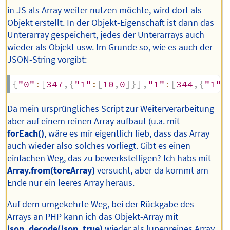
in JS als Array weiter nutzen möchte, wird dort als
Objekt erstellt. In der Objekt-Eigenschaft ist dann das
Unterarray gespeichert, jedes der Unterarrays auch
wieder als Objekt usw. Im Grunde so, wie es auch der
JSON-String vorgibt:
{
"0"
:
[
347
,
{
"1"
:
[
10
,
0
]
}
]
,
"1"
:
[
344
,
{
"1"
:
Da mein ursprüngliches Script zur Weiterverarbeitung
aber auf einem reinen Array aufbaut (u.a. mit
forEach()
, wäre es mir eigentlich lieb, dass das Array
auch wieder also solches vorliegt. Gibt es einen
einfachen Weg, das zu bewerkstelligen? Ich habs mit
Array.from(toreArray)
versucht, aber da kommt am
Ende nur ein leeres Array heraus.
Auf dem umgekehrte Weg, bei der Rückgabe des
Arrays an PHP kann ich das Objekt-Array mit
json_decode(json, true)
wieder als lupenreines Array