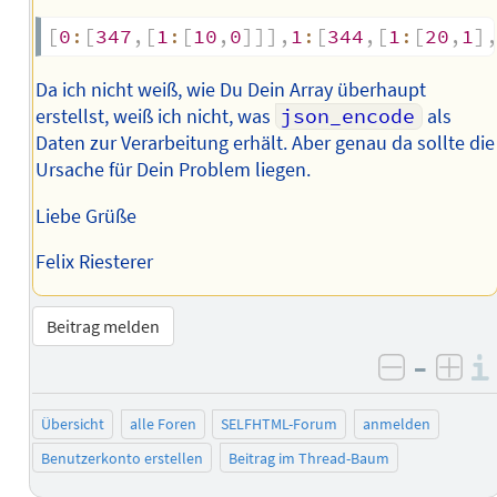
[
0
:
[
347
,
[
1
:
[
10
,
0
]
]
]
,
1
:
[
344
,
[
1
:
[
20
,
1
]
Da ich nicht weiß, wie Du Dein Array überhaupt
erstellst, weiß ich nicht, was
json_encode
als
Daten zur Verarbeitung erhält. Aber genau da sollte die
Ursache für Dein Problem liegen.
Liebe Grüße
Felix Riesterer
Beitrag melden
–
negativ 
posi
Übersicht
alle Foren
SELFHTML-Forum
anmelden
Benutzerkonto erstellen
Beitrag im Thread-Baum