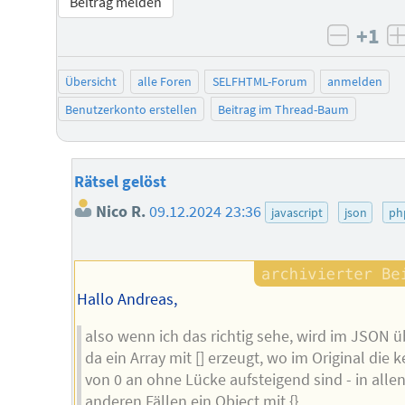
Beitrag melden
+1
negati
Übersicht
alle Foren
SELFHTML-Forum
anmelden
Benutzerkonto erstellen
Beitrag im Thread-Baum
Rätsel gelöst
Nico R.
09.12.2024 23:36
javascript
json
ph
Hallo Andreas,
also wenn ich das richtig sehe, wird im JSON ü
da ein Array mit [] erzeugt, wo im Original die k
von 0 an ohne Lücke aufsteigend sind - in alle
anderen Fällen ein Object mit {}.