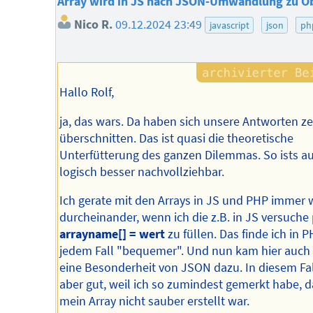
Array wird in JS nach JSON-Umwandlung zu O
Nico R.
09.12.2024 23:49
javascript
json
ph
Hallo Rolf,
ja, das wars. Da haben sich unsere Antworten zei
überschnitten. Das ist quasi die theoretische
Unterfütterung des ganzen Dilemmas. So ists a
logisch besser nachvollziehbar.
Ich gerate mit den Arrays in JS und PHP immer 
durcheinander, wenn ich die z.B. in JS versuche 
arrayname[] = wert
zu füllen. Das finde ich in P
jedem Fall "bequemer". Und nun kam hier auch
eine Besonderheit von JSON dazu. In diesem Fa
aber gut, weil ich so zumindest gemerkt habe, d
mein Array nicht sauber erstellt war.