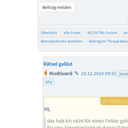
Beitrag melden
Übersicht
alle Foren
SELFHTML-Forum
an
Benutzerkonto erstellen
Beitrag im Thread-Ba
Rätsel gelöst
Homepage
MudGuard
10.12.2024 09:32
javas
des
php
Autors
Hi,
das hab ich nicht für einen Fehler ge
für eine Eigentümlichkeit deiner Date