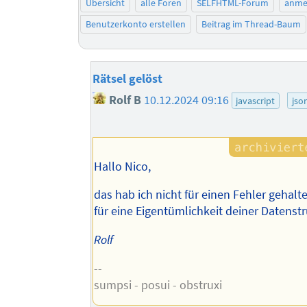
Übersicht
alle Foren
SELFHTML-Forum
anme
Benutzerkonto erstellen
Beitrag im Thread-Baum
Rätsel gelöst
Rolf B
10.12.2024 09:16
javascript
jso
Hallo Nico,
das hab ich nicht für einen Fehler gehalt
für eine Eigentümlichkeit deiner Datenstr
Rolf
--
sumpsi - posui - obstruxi