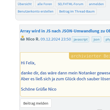
Übersicht
alle Foren
SELFHTML-Forum
anmelden
Benutzerkonto erstellen
Beitrag im Thread-Baum
Array wird in JS nach JSON-Umwandlung zu O
Nico R.
09.12.2024 23:50
javascript
json
ph
Hi Felix,
danke dir, das wäre dann mein Notanker gewes
Aber es ließ sich ja zum Glück doch sauber löse
Schöne Grüße Nico
Beitrag melden