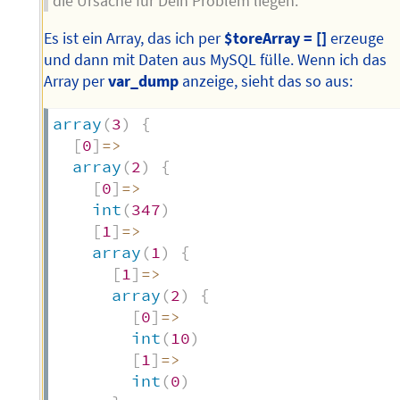
die Ursache für Dein Problem liegen.
Es ist ein Array, das ich per
$toreArray = []
erzeuge
und dann mit Daten aus MySQL fülle. Wenn ich das
Array per
var_dump
anzeige, sieht das so aus:
array
(
3
)
{
[
0
]
=>
array
(
2
)
{
[
0
]
=>
int
(
347
)
[
1
]
=>
array
(
1
)
{
[
1
]
=>
array
(
2
)
{
[
0
]
=>
int
(
10
)
[
1
]
=>
int
(
0
)