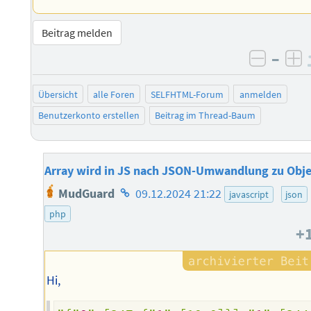
Beitrag melden
–
negati
po
Übersicht
alle Foren
SELFHTML-Forum
anmelden
Benutzerkonto erstellen
Beitrag im Thread-Baum
Array wird in JS nach JSON-Umwandlung zu Obj
Homepage
MudGuard
09.12.2024 21:22
javascript
json
des
php
Autors
+
Hi,