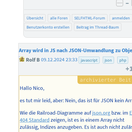
–
neg
Übersicht
alle Foren
SELFHTML-Forum
anmelden
Benutzerkonto erstellen
Beitrag im Thread-Baum
Array wird in JS nach JSON-Umwandlung zu Obj
Rolf B
09.12.2024 23:33
javascript
json
php
+
Hallo Nico,
es tut mir leid, aber: Nein, das ist für JSON kein Arr
Wie die Railroad-Diagramme auf
json.org
bzw. im
404 Standard
zeigen, ist es in einem Array nicht
zulässig, Indizes anzugeben. Es ist auch nicht zuläs