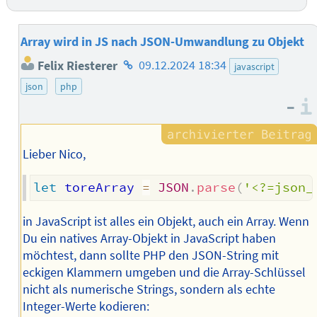
Array wird in JS nach JSON-Umwandlung zu Objekt
Homepage
Felix Riesterer
09.12.2024 18:34
javascript
des
json
php
Autors
–
Lieber Nico,
let
 toreArray 
=
JSON
.
parse
(
'<?=json_
in JavaScript ist alles ein Objekt, auch ein Array. Wenn
Du ein natives Array-Objekt in JavaScript haben
möchtest, dann sollte PHP den JSON-String mit
eckigen Klammern umgeben und die Array-Schlüssel
nicht als numerische Strings, sondern als echte
Integer-Werte kodieren: