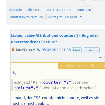
negativ 
posi
Übersicht
alle Foren
SELFHTML-Forum
anmelden
Benutzerkonto erstellen
Beitrag im Thread-Baum
Listen, value-Attribut und counters() - Bug oder
unverstandenes Feature?
Homepage
MudGuard
05.02.2024 21:38
html
meinung
des
–
Autors
Hi,
echt jetzt? Kein
counter="7"
, sondern
value="7"
? Wer hat denn das verbrochen?
jemand, der CSS-counter nicht kannte, weil es sie
noch gar nicht gab …