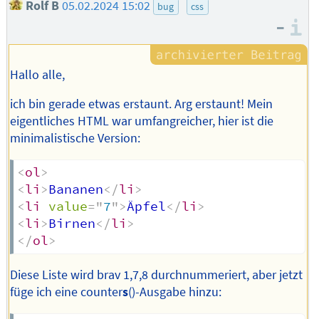
Rolf B
05.02.2024 15:02
bug
css
–
I
Hallo alle,
ich bin gerade etwas erstaunt. Arg erstaunt! Mein
eigentliches HTML war umfangreicher, hier ist die
minimalistische Version:
<
ol
>
<
li
>
Bananen
</
li
>
<
li
value
=
"
7
"
>
Äpfel
</
li
>
<
li
>
Birnen
</
li
>
</
ol
>
Diese Liste wird brav 1,7,8 durchnummeriert, aber jetzt
füge ich eine counter
s
()-Ausgabe hinzu: