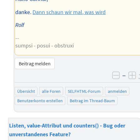
danke.
Dann schaun wir mal, was wird
Rolf
--
sumpsi - posui - obstruxi
Beitrag melden
–
negati
po
Übersicht
alle Foren
SELFHTML-Forum
anmelden
Benutzerkonto erstellen
Beitrag im Thread-Baum
Listen, value-Attribut und counters() - Bug oder
unverstandenes Feature?