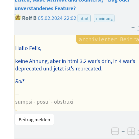
unverstandenes Feature?
Rolf B
05.02.2024 22:02
html
meinung
–
Hallo Felix,
keine Ahnung, aber in html 3.2 war's drin, in 4 war's
deprecated und jetzt ist's reprecated.
Rolf
--
sumpsi - posui - obstruxi
Beitrag melden
–
negati
po