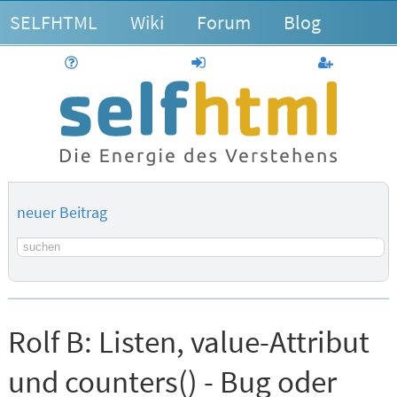
SELFHTML
Wiki
Forum
Blog
Hilfe
anmelden
Benutzerk
neuer Beitrag
Suchbegriff
Rolf B:
Listen, value-Attribut
und counters() - Bug oder