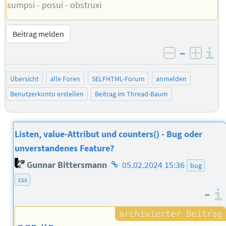
sumpsi - posui - obstruxi
Beitrag melden
–
I
negativ be
posit
Übersicht
alle Foren
SELFHTML-Forum
anmelden
Benutzerkonto erstellen
Beitrag im Thread-Baum
Listen, value-Attribut und counters() - Bug oder
unverstandenes Feature?
Homepage
Gunnar Bittersmann
05.02.2024 15:36
bug
des
css
Autors
–