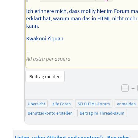
Ich erinnere mich, dass molily hier im Forum ma
erklärt hat, warum man das in HTML nicht mehr 
kann.
Kwakoni Yiquan
--
Ad astra per aspera
Beitrag melden
–
neg
Übersicht
alle Foren
SELFHTML-Forum
anmelden
Benutzerkonto erstellen
Beitrag im Thread-Baum
Listen, value-Attribut und counters() - Bug oder