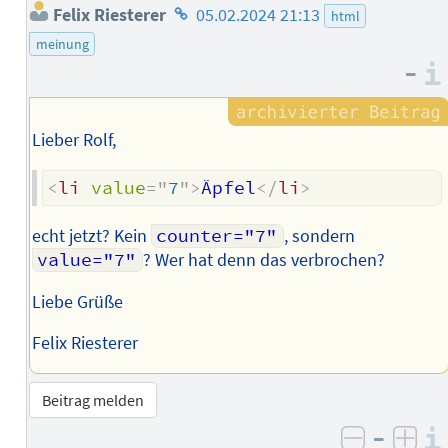
Homepage
Felix Riesterer
05.02.2024 21:13
html
des
meinung
Autors
–
Lieber Rolf,
<
li
value
=
"
7
"
>
Äpfel
</
li
>
echt jetzt? Kein
counter="7"
, sondern
value="7"
? Wer hat denn das verbrochen?
Liebe Grüße
Felix Riesterer
Beitrag melden
–