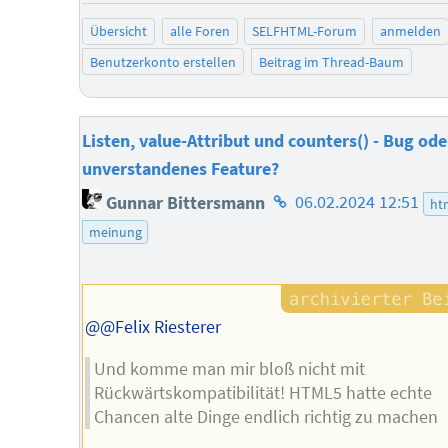
Übersicht
alle Foren
SELFHTML-Forum
anmelden
Benutzerkonto erstellen
Beitrag im Thread-Baum
Listen, value-Attribut und counters() - Bug ode
unverstandenes Feature?
Homepage
Gunnar Bittersmann
06.02.2024 12:51
ht
des
meinung
Autors
@@Felix Riesterer
Und komme man mir bloß nicht mit
Rückwärtskompatibilität! HTML5 hatte echte
Chancen alte Dinge endlich richtig zu machen