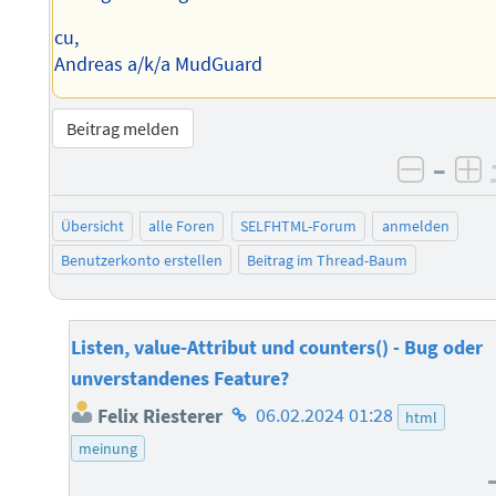
cu,
Andreas a/k/a MudGuard
Beitrag melden
–
negati
po
Übersicht
alle Foren
SELFHTML-Forum
anmelden
Benutzerkonto erstellen
Beitrag im Thread-Baum
Listen, value-Attribut und counters() - Bug oder
unverstandenes Feature?
Homepage
Felix Riesterer
06.02.2024 01:28
html
des
meinung
Autors