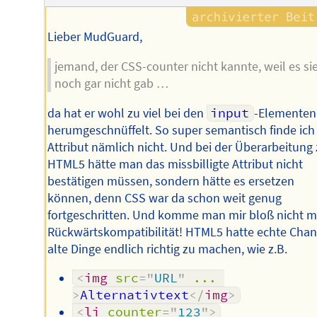
Lieber MudGuard,
jemand, der CSS-counter nicht kannte, weil es si
noch gar nicht gab …
da hat er wohl zu viel bei den
input
-Elementen
herumgeschnüffelt. So super semantisch finde ich
Attribut nämlich nicht. Und bei der Überarbeitung
HTML5 hätte man das missbilligte Attribut nicht
bestätigen müssen, sondern hätte es ersetzen
können, denn CSS war da schon weit genug
fortgeschritten. Und komme man mir bloß nicht m
Rückwärtskompatibilität! HTML5 hatte echte Cha
alte Dinge endlich richtig zu machen, wie z.B.
<
img
src
=
"
URL
"
...
>
Alternativtext
</
img
>
<
li
counter
=
"
123
"
>