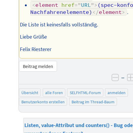
<
element
href
=
"
URL
"
>
(spec-konfo
Nachfahrenelemente)
</
element
>
.
Die Liste ist keinesfalls vollständig.
Liebe Grüße
Felix Riesterer
Beitrag melden
–
negat
Übersicht
alle Foren
SELFHTML-Forum
anmelden
Benutzerkonto erstellen
Beitrag im Thread-Baum
Listen, value-Attribut und counters() - Bug ode