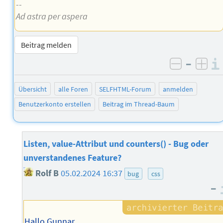
--
Ad astra per aspera
Beitrag melden
–
negativ 
posi
Übersicht
alle Foren
SELFHTML-Forum
anmelden
Benutzerkonto erstellen
Beitrag im Thread-Baum
Listen, value-Attribut und counters() - Bug oder
unverstandenes Feature?
Rolf B
05.02.2024 16:37
bug
css
–
Hallo Gunnar,