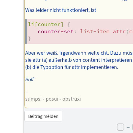
Was leider nicht funktioniert, ist
li[counter]
{
counter-set
:
 list-item 
attr
(
c
}
Aber wer weiß. Irgendwann vielleicht. Dazu müs
sie attr (a) außerhalb von content interpretiere
(b) die Typoption für attr implementieren.
Rolf
--
sumpsi - posui - obstruxi
Beitrag melden
–
neg