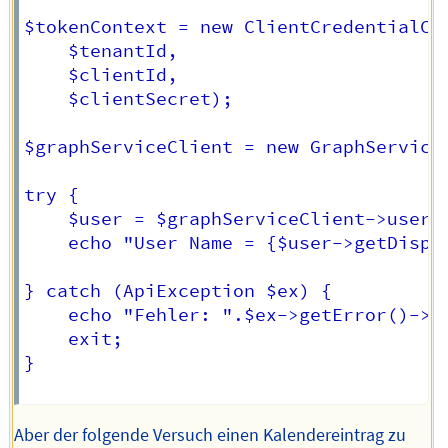
$tokenContext = new ClientCredentialCon
    $tenantId,

    $clientId,

    $clientSecret);

$graphServiceClient = new GraphServiceC
try {

    $user = $graphServiceClient->users
    echo "User Name = {$user->getDispla
} catch (ApiException $ex) {

    echo "Fehler: ".$ex->getError()->ge
	exit;

}

Aber der folgende Versuch einen Kalendereintrag zu