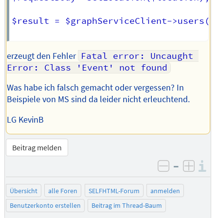
$result = $graphServiceClient->users()
erzeugt den Fehler
Fatal error: Uncaught 
Error: Class 'Event' not found
Was habe ich falsch gemacht oder vergessen? In
Beispiele von MS sind da leider nicht erleuchtend.
LG KevinB
Beitrag melden
–
I
negativ be
posit
Übersicht
alle Foren
SELFHTML-Forum
anmelden
Benutzerkonto erstellen
Beitrag im Thread-Baum