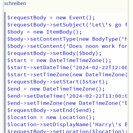
schreiben
$requestBody = new Event();

$requestBody->setSubject('Let\'s go for
$body = new ItemBody();

$body->setContentType(new BodyType('hTM
$body->setContent('Does noon work for y
$requestBody->setBody($body);

$start = new DateTimeTimeZone();

$start->setDateTime('2024-02-22T12:00:0
$start->setTimeZone(new DateTimeZone('E
$requestBody->setStart($start);

$end = new DateTimeTimeZone();

$end->setDateTime('2024-02-22T13:00:00'
$end->setTimeZone(new DateTimeZone('Eur
$requestBody->setEnd($end);

$location = new Location();

$location->setDisplayName('Harry\'s Bar
$requestBody->setLocation($location);
