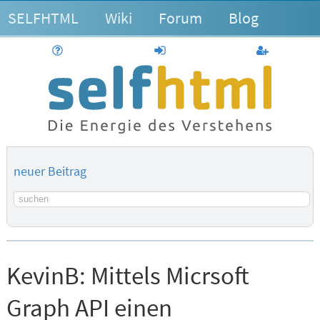
SELFHTML
Wiki
Forum
Blog
Hilfe
anmelden
Benutzerk
neuer Beitrag
Suchbegriff
KevinB:
Mittels Micrsoft
Graph API einen