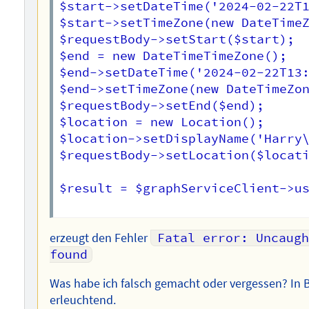
$start->setDateTime('2024-02-22T1
$start->setTimeZone(new DateTimeZ
$requestBody->setStart($start);

$end = new DateTimeTimeZone();

$end->setDateTime('2024-02-22T13:
$end->setTimeZone(new DateTimeZon
$requestBody->setEnd($end);

$location = new Location();

$location->setDisplayName('Harry\
$requestBody->setLocation($locati
$result = $graphServiceClient->us
erzeugt den Fehler
Fatal error: Uncaugh
found
Was habe ich falsch gemacht oder vergessen? In B
erleuchtend.