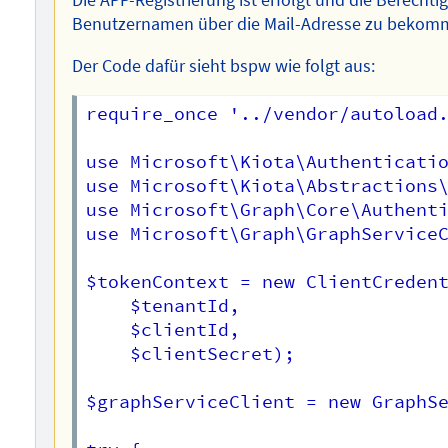
Die APP-Registrierung ist erfolgt und die Berechti
Benutzernamen über die Mail-Adresse zu bekomm
Der Code dafür sieht bspw wie folgt aus:
require_once '../vendor/autoload.
use Microsoft\Kiota\Authenticatio
use Microsoft\Kiota\Abstractions\
use Microsoft\Graph\Core\Authenti
use Microsoft\Graph\GraphServiceC
$tokenContext = new ClientCredent
    $tenantId,

    $clientId,

    $clientSecret);

$graphServiceClient = new GraphSe