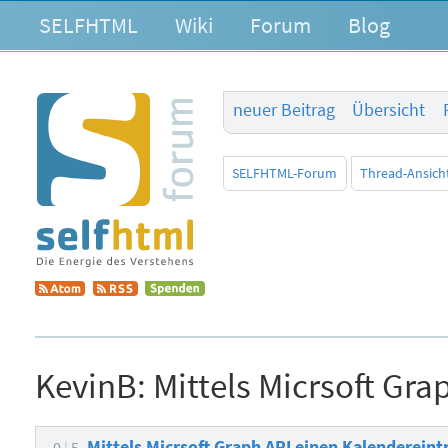
SELFHTML
Wiki
Forum
Blog
neuer Beitrag
Übersicht
SELFHTML-Forum
Thread-Ansich
KevinB:
Mittels Micrsoft Gra
Mittels Micrsoft Graph API einen Kalendereint
0
5