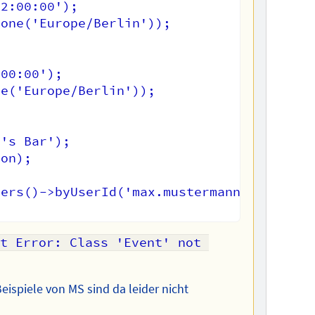
2:00:00');

one('Europe/Berlin'));

00:00');

e('Europe/Berlin'));

's Bar');

on);

ers()->byUserId('max.mustermann@example.c
t Error: Class 'Event' not 
eispiele von MS sind da leider nicht