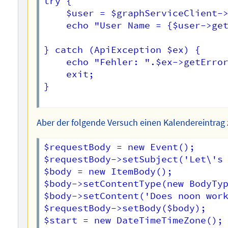
try {

    $user = $graphServiceClient->
    echo "User Name = {$user->get
} catch (ApiException $ex) {

    echo "Fehler: ".$ex->getError
	exit;

}

Aber der folgende Versuch einen Kalendereintrag
$requestBody = new Event();

$requestBody->setSubject('Let\'s 
$body = new ItemBody();

$body->setContentType(new BodyTyp
$body->setContent('Does noon work
$requestBody->setBody($body);

$start = new DateTimeTimeZone();
