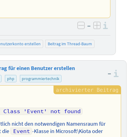
–
Informa
negativ bewerten
positiv bewe
nutzerkonto erstellen
Beitrag im Thread-Baum
rag für einen Benutzer erstellen
–
Info
php
programmiertechnik
: Class 'Event' not found
htlich nicht den notwendigen Namensraum für
t die
Event
-Klasse in Microsoft\Kiota oder