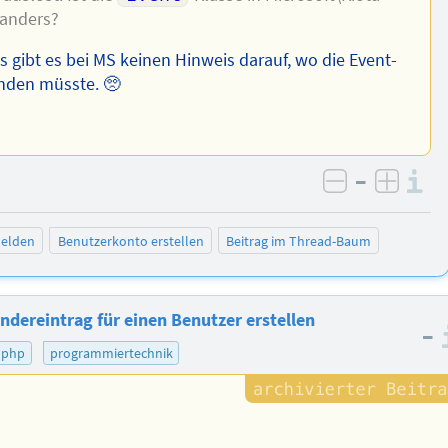
 anders?
 gibt es bei MS keinen Hinweis darauf, wo die Event-
binden müsste. 🥺
–
I
negativ be
posit
elden
Benutzerkonto erstellen
Beitrag im Thread-Baum
endereintrag für einen Benutzer erstellen
–
php
programmiertechnik