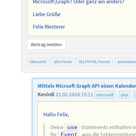
Microsoft\Graph? Oder ganz wo anders?
Liebe Grüße
Felix Riesterer
Beitrag melden
Übersicht
alle Foren
SELFHTML-Forum
anmelden
Mittels Micrsoft Graph API einen Kalender
KevinB
21.02.2024 15:11
microsoft
php
Hallo Felix,
Deine
use
-Statements enthalten 
für
Event
, was die Fehlermeldung 