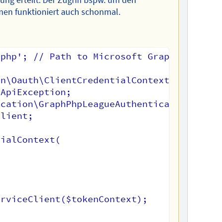
gung erteilt. Der Zugriff bspw. um den
en funktioniert auch schonmal.
php'; // Path to Microsoft Graph SDK and 
n\Oauth\ClientCredentialContext;

ApiException;

cation\GraphPhpLeagueAuthenticationProvid
lient;

ialContext(

rviceClient($tokenContext);
