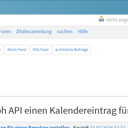
nicht ang
Foren
Zitatesammlung
suchen
Hilfe
t
Atom-Feed
RSS-Feed
archivierte Beiträge
ph API einen Kalendereintrag fü
rag für einen Benutzer erstellen
KevinB
21.02.2024 11:11