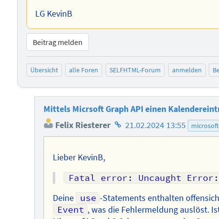
LG KevinB
Beitrag melden
Übersicht
alle Foren
SELFHTML-Forum
anmelden
Be
Mittels Micrsoft Graph API einen Kalendereint
Homepage
Felix Riesterer
21.02.2024 13:55
microsoft
des
Autors
Lieber KevinB,
Fatal error: Uncaught Error
Deine
use
-Statements enthalten offensic
Event
, was die Fehlermeldung auslöst. Is