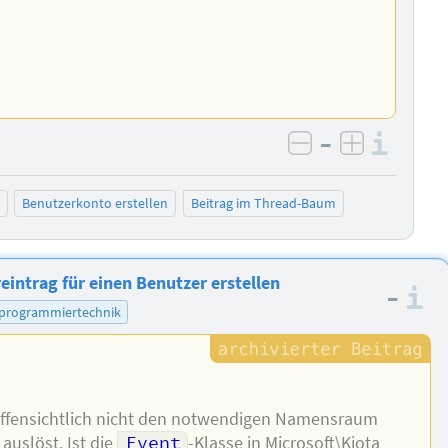
–
Info
negativ bewer
positiv b
Benutzerkonto erstellen
Beitrag im Thread-Baum
eintrag für einen Benutzer erstellen
–
I
programmiertechnik
offensichtlich nicht den notwendigen Namensraum
auslöst. Ist die
Event
-Klasse in Microsoft\Kiota