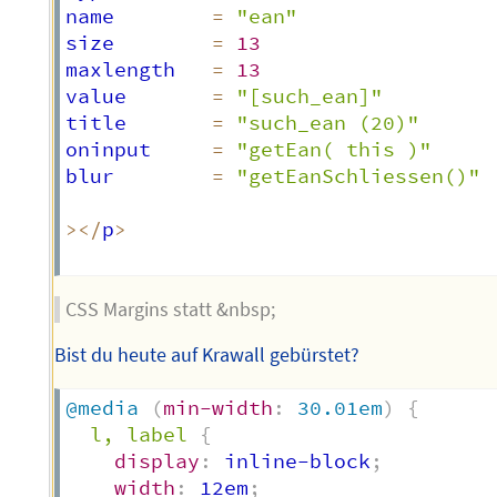
name        
=
"ean"
size        
=
13
maxlength   
=
13
value       
=
"[such_ean]"
title       
=
"such_ean (20)"
oninput     
=
"getEan( this )"
blur        
=
"getEanSchliessen()"
>
<
/
p
>
CSS Margins statt &nbsp;
Bist du heute auf Krawall gebürstet?
@media
(
min-width
:
 30.01em
)
{
l, label
{
display
:
 inline-block
;
width
:
 12em
;