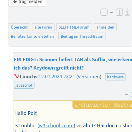
Beitrag melden
–
negativ 
posi
Übersicht
alle Foren
SELFHTML-Forum
anmelden
Benutzerkonto erstellen
Beitrag im Thread-Baum
ERLEDIGT: Scanner liefert TAB als Suffix, wie erken
ich das? Keydown greift nicht?
Linuchs
12.01.2024 23:21
(
Versionen
)
hardware
javascript
–
Hallo Rolf,
Ist onblur (
w3schools.com
) veraltet? Hat doch bishe