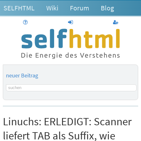
SELFHTML
Wiki
Forum
Blog
Hilfe
anmelden
Benutzerk
neuer Beitrag
Suchbegriff
Linuchs:
ERLEDIGT: Scanner
liefert TAB als Suffix, wie