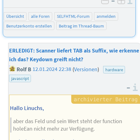
–
I
negativ be
posit
Übersicht
alle Foren
SELFHTML-Forum
anmelden
Benutzerkonto erstellen
Beitrag im Thread-Baum
ERLEDIGT: Scanner liefert TAB als Suffix, wie erkenne
ich das? Keydown greift nicht?
Rolf B
12.01.2024 22:38
(
Versionen
)
hardware
javascript
–
Hallo Linuchs,
aber das Feld und sein Wert steht der function
holeEan nicht mehr zur Verfügung.