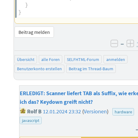
}
}
Beitrag melden
–
negati
po
Übersicht
alle Foren
SELFHTML-Forum
anmelden
Benutzerkonto erstellen
Beitrag im Thread-Baum
ERLEDIGT: Scanner liefert TAB als Suffix, wie er
ich das? Keydown greift nicht?
Rolf B
12.01.2024 23:32
(
Versionen
)
hardware
javascript