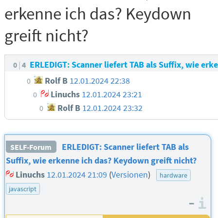
erkenne ich das? Keydown
greift nicht?
ERLEDIGT: Scanner liefert TAB als Suffix, wie erk
0
4
Rolf B
12.01.2024 22:38
0
Linuchs
12.01.2024 23:21
0
Rolf B
12.01.2024 23:32
0
ERLEDIGT: Scanner liefert TAB als
SELF-Forum
Suffix, wie erkenne ich das? Keydown greift nicht?
Linuchs
12.01.2024 21:09
(
Versionen
)
hardware
javascript
–
I