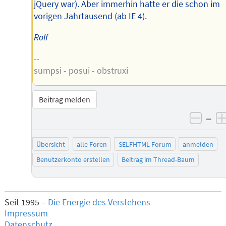
jQuery war). Aber immerhin hatte er die schon im
vorigen Jahrtausend (ab IE 4).
Rolf
--
sumpsi - posui - obstruxi
Beitrag melden
–
negat
Übersicht
alle Foren
SELFHTML-Forum
anmelden
Benutzerkonto erstellen
Beitrag im Thread-Baum
Seit 1995 –
Die Energie des Verstehens
Impressum
Datenschutz