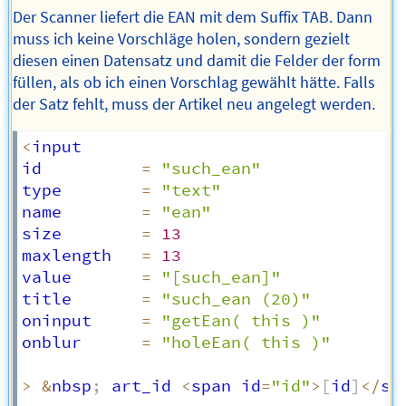
Der Scanner liefert die EAN mit dem Suffix TAB. Dann
muss ich keine Vorschläge holen, sondern gezielt
diesen einen Datensatz und damit die Felder der form
füllen, als ob ich einen Vorschlag gewählt hätte. Falls
der Satz fehlt, muss der Artikel neu angelegt werden.
<
input

id          
=
"such_ean"
type        
=
"text"
name        
=
"ean"
size        
=
13
maxlength   
=
13
value       
=
"[such_ean]"
title       
=
"such_ean (20)"
oninput     
=
"getEan( this )"
onblur      
=
"holeEan( this )"
>
&
nbsp
;
 art_id 
<
span id
=
"id"
>
[
id
]
<
/
sp