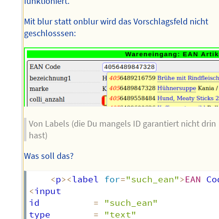
funktioniert.
Mit blur statt onblur wird das Vorschlagsfeld nicht
geschlosssen:
Von Labels (die Du mangels ID garantiert nicht drin
hast)
Was soll das?
<
p
>
<
label 
for
=
"such_ean"
>
EAN
 Co
<
input

id          
=
"such_ean"
type        
=
"text"