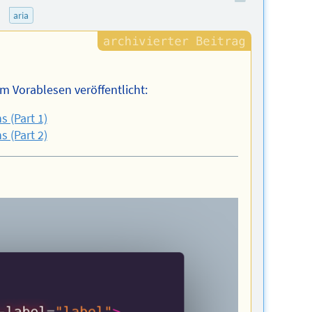
)
aria
m Vorablesen veröffentlicht:
s (Part 1)
s (Part 2)