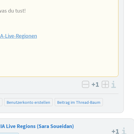
was du tust!
IA-Live-Regionen
+1
Info
negativ bewert
positiv b
Benutzerkonto erstellen
Beitrag im Thread-Baum
RIA Live Regions (Sara Soueidan)
+1
I