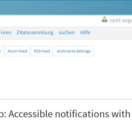
nicht ang
Foren
Zitatesammlung
suchen
Hilfe
t
Atom-Feed
RSS-Feed
archivierte Beiträge
p: Accessible notifications with