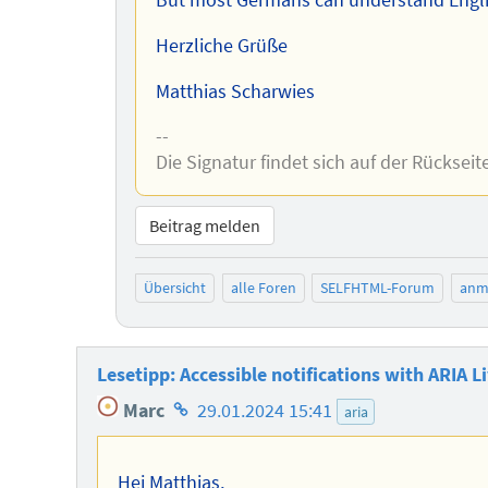
But most Germans can understand English
Herzliche Grüße
Matthias Scharwies
--
Die Signatur findet sich auf der Rückseit
Beitrag melden
Übersicht
alle Foren
SELFHTML-Forum
anm
Lesetipp: Accessible notifications with ARIA 
Homepage
Marc
29.01.2024 15:41
aria
des
Autors
Hej Matthias,