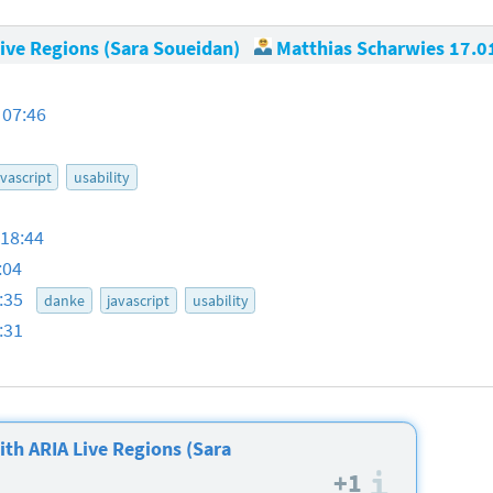
 Live Regions (Sara Soueidan)
Matthias Scharwies
17.0
 07:46
avascript
usability
 18:44
:04
3:35
danke
javascript
usability
:31
with ARIA Live Regions (Sara
+1
Informa