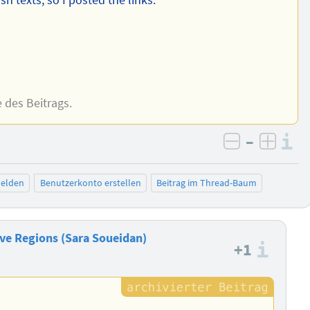
 texts, so I posted the links.
e des Beitrags.
–
I
negativ be
posit
elden
Benutzerkonto erstellen
Beitrag im Thread-Baum
Live Regions (Sara Soueidan)
+1
Info