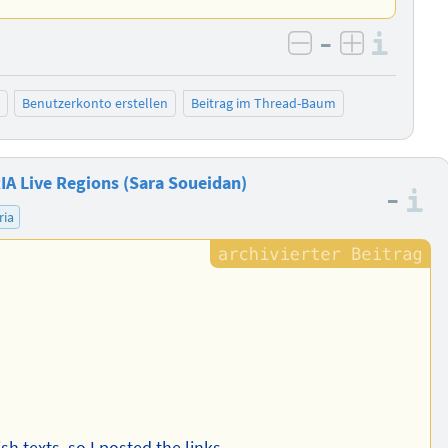
–
Info
negativ bewer
positiv b
Benutzerkonto erstellen
Beitrag im Thread-Baum
RIA Live Regions (Sara Soueidan)
–
I
ria