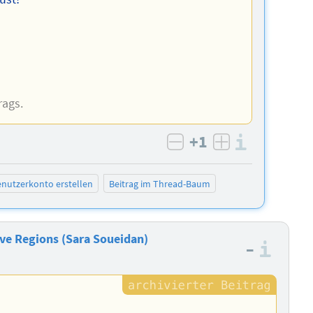
rags.
+1
Informa
negativ bewerten
positiv bewe
nutzerkonto erstellen
Beitrag im Thread-Baum
Live Regions (Sara Soueidan)
–
Info