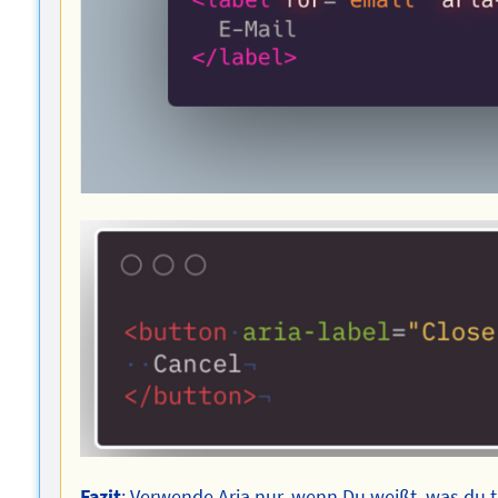
Fazit
: Verwende Aria nur, wenn Du weißt, was du t