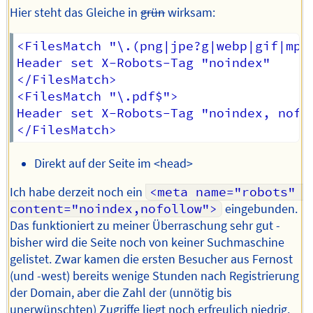
Hier steht das Gleiche in
grün
wirksam:
<FilesMatch "\.(png|jpe?g|webp|gif|mp4|
Header set X-Robots-Tag "noindex"

</FilesMatch>

<FilesMatch "\.pdf$">

Header set X-Robots-Tag "noindex, nofol
Direkt auf der Seite im <head>
Ich habe derzeit noch ein
<meta name="robots" 
content="noindex,nofollow">
eingebunden.
Das funktioniert zu meiner Überraschung sehr gut -
bisher wird die Seite noch von keiner Suchmaschine
gelistet. Zwar kamen die ersten Besucher aus Fernost
(und -west) bereits wenige Stunden nach Registrierung
der Domain, aber die Zahl der (unnötig bis
unerwünschten) Zugriffe liegt noch erfreulich niedrig.