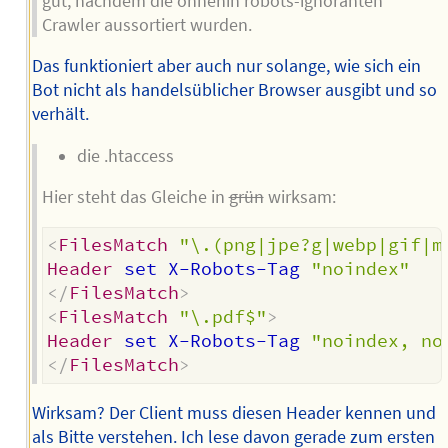
gut, nachdem die ohnehin robots-ignoranten
Crawler aussortiert wurden.
Das funktioniert aber auch nur solange, wie sich ein
Bot nicht als handelsüblicher Browser ausgibt und so
verhält.
die .htaccess
Hier steht das Gleiche in
grün
wirksam:
<
FilesMatch
"\.(png|jpe?g|webp|gif|m
Header
 set X-Robots-Tag 
"noindex"
</
FilesMatch
>
<
FilesMatch
"\.pdf$"
>
Header
 set X-Robots-Tag 
"noindex, no
</
FilesMatch
>
Wirksam? Der Client muss diesen Header kennen und
als Bitte verstehen. Ich lese davon gerade zum ersten