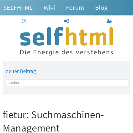
SELFHTML
Wiki
Forum
Blog
Hilfe
anmelden
Benutzerk
neuer Beitrag
Suchbegriff
fietur:
Suchmaschinen-
Management