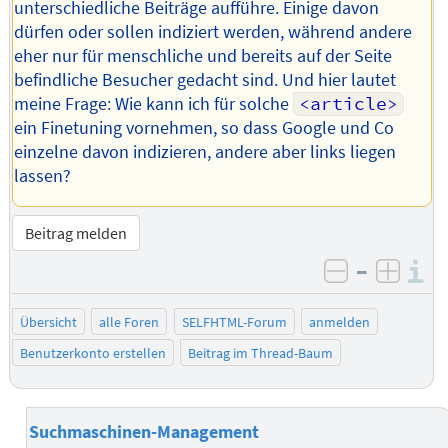
unterschiedliche Beiträge aufführe. Einige davon
dürfen oder sollen indiziert werden, während andere
eher nur für menschliche und bereits auf der Seite
befindliche Besucher gedacht sind. Und hier lautet
meine Frage: Wie kann ich für solche
<article>
ein Finetuning vornehmen, so dass Google und Co
einzelne davon indizieren, andere aber links liegen
lassen?
Beitrag melden
–
I
negativ be
posit
Übersicht
alle Foren
SELFHTML-Forum
anmelden
Benutzerkonto erstellen
Beitrag im Thread-Baum
Suchmaschinen-Management