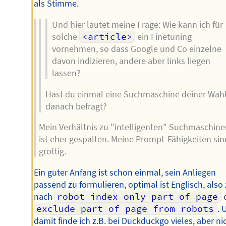
als Stimme.
Und hier lautet meine Frage: Wie kann ich für
solche
<article>
ein Finetuning
vornehmen, so dass Google und Co einzelne
davon indizieren, andere aber links liegen
lassen?
Hast du einmal eine Suchmaschine deiner Wah
danach befragt?
Mein Verhältnis zu "intelligenten" Suchmaschine
ist eher gespalten. Meine Prompt-Fähigkeiten sin
grottig.
Ein guter Anfang ist schon einmal, sein Anliegen
passend zu formulieren, optimal ist Englisch, also 
nach
robot index only part of page
exclude part of page from robots
. 
damit finde ich z.B. bei Duckduckgo vieles, aber ni