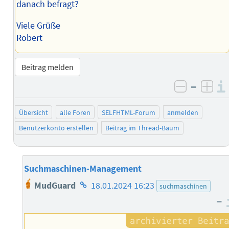
danach befragt?
Viele Grüße
Robert
Beitrag melden
–
negativ 
posi
Übersicht
alle Foren
SELFHTML-Forum
anmelden
Benutzerkonto erstellen
Beitrag im Thread-Baum
Suchmaschinen-Management
Homepage
MudGuard
18.01.2024 16:23
suchmaschinen
des
–
Autors