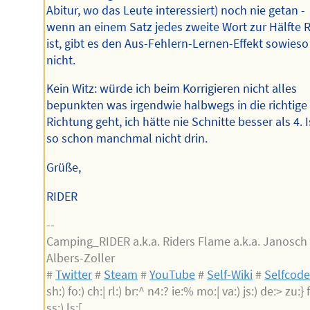
Abitur, wo das Leute interessiert) noch nie getan -
wenn an einem Satz jedes zweite Wort zur Hälfte 
ist, gibt es den Aus-Fehlern-Lernen-Effekt sowieso
nicht.
Kein Witz: würde ich beim Korrigieren nicht alles
bepunkten was irgendwie halbwegs in die richtige
Richtung geht, ich hätte nie Schnitte besser als 4. I
so schon manchmal nicht drin.
Grüße,
RIDER
--
Camping_RIDER a.k.a. Riders Flame a.k.a. Janosch
Albers-Zoller
#
Twitter
#
Steam
#
YouTube
#
Self-Wiki
#
Selfcod
sh:) fo:) ch:| rl:) br:^ n4:? ie:% mo:| va:) js:) de:> zu:} f
ss:) ls:[