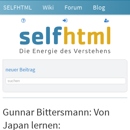
SELFHTML
Wiki
Forum
Blog
Hilfe
anmelden
Benutzerk
neuer Beitrag
Suchbegriff
Gunnar Bittersmann:
Von
Japan lernen: