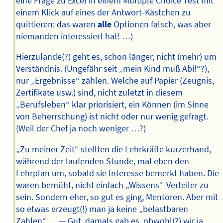
eine Frage zu Excel in einem Multiple Choice Test mit
einem Klick auf eines der Antwort-Kästchen zu
quittieren: das waren
alle
Optionen falsch, was aber
niemanden interessiert hat! …)
Hierzulande(?) geht es, schon länger, nicht (mehr) um
Verständnis. (Ungefähr seit „mein Kind muß Abi!“?),
nur „Ergebnisse“ zählen. Welche auf Papier (Zeugnis,
Zertifikate usw.) sind, nicht zuletzt in diesem
„Berufsleben“ klar priorisiert, ein Können (im Sinne
von Beherrschung) ist nicht oder nur wenig gefragt.
(Weil der Chef ja noch weniger …?)
„Zu meiner Zeit“ stellten die Lehrkräfte kurzerhand,
während der laufenden Stunde, mal eben den
Lehrplan um, sobald sie Interesse bemerkt haben. Die
waren bemüht, nicht einfach „Wissens“-Verteiler zu
sein. Sondern eher, so gut es ging, Mentoren. Aber mit
so etwas erzeugt(!) man ja keine „belastbaren
Zahlen“ … — Gut, damals gab es, obwohl(?) wir ja