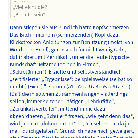
„Vielleicht die?“
„Könnte sein“
Dann stiegen sie aus. Und ich hatte Kopfschmerzen.
Das Bild in meinem (schmerzenden) Kopf dazu:
Klickstrecken-Anleitungen zur Benutzung (meist: von
Word oder Excel), gerne auch für nicht wenig Geld,
dafür aber „mit Zertifikat“, unter die Leute (typische
Kundschaft: Mitarbeiter:inen in Firmen,
„Sekretärinen“). Erzielte und selbstverständliich
„zertifizierte“ „Ergebnisse“: beispielsweise (selbst so
erlebt:) (Excel) "=summe(a1+a2+a3+a4+a5+a6+a7…)".
(Daß die in solchen Zusammenhängen – allerdings
selten, immer seltener – tätigen „Lehrkräfte“,
„Zertifikatsverteiler“, mittendrin die dazu
abgeordneten „Schüler“ fragen, „wie geht denn das“,
wird ja nicht „dokumentiert“ …; Ich selber bin da ja
mal „durchgefallen“. Grund: ich habe mich geweigert,