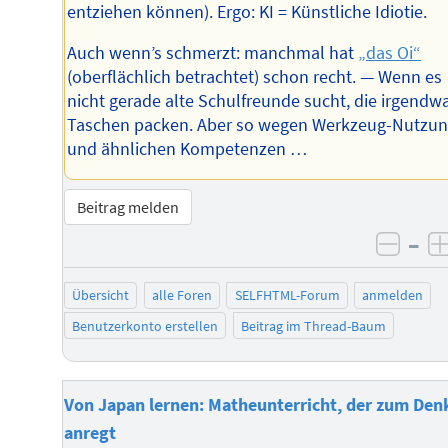
entziehen können). Ergo: KI = Künstliche Idiotie.
Auch wenn’s schmerzt: manchmal hat
„das Oi“
(oberflächlich betrachtet) schon recht. — Wenn es
nicht gerade alte Schulfreunde sucht, die irgendwa
Taschen packen. Aber so wegen Werkzeug-Nutzu
und ähnlichen Kompetenzen …
Beitrag melden
–
negat
Übersicht
alle Foren
SELFHTML-Forum
anmelden
Benutzerkonto erstellen
Beitrag im Thread-Baum
Von Japan lernen: Matheunterricht, der zum Den
anregt