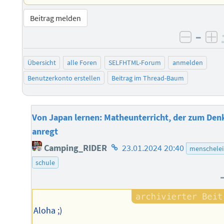
Beitrag melden
–
negati
po
Übersicht
alle Foren
SELFHTML-Forum
anmelden
Benutzerkonto erstellen
Beitrag im Thread-Baum
Von Japan lernen: Matheunterricht, der zum Den
anregt
Homepage
Camping_RIDER
23.01.2024 20:40
menschelei
des
schule
Autors
Aloha ;)