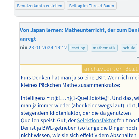
Benutzerkonto erstellen
Beitrag im Thread-Baum
Von Japan lernen: Matheunterricht, der zum Den
anregt
nix
23.01.2024 19:12
lesetipp
mathematik
schule
Fürs Denken hat man ja so eine „KI“. Wenn ich me
kleines Päckchen Mathe zusammenkratze:
Intelligenz = π{i:1…n}(1-QuellIdiotieᵢ)ⁿ. Und das, w
man ja immer wieder (aber keineswegs laut) hört, 
steigendem Idiotenfaktor, der die da genutzten
Quellen speist. Gut, der
Selektionsfaktor
fehlt noc
Der ist ja BWL-getrieben (so lange die Dinger noch
nicht wissen, wie sie sich effektiv dem Abschalten