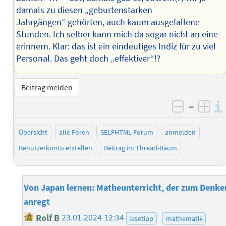
damals zu diesen „geburtenstarken
Jahrgängen“ gehörten, auch kaum ausgefallene
Stunden. Ich selber kann mich da sogar nicht an eine
erinnern. Klar: das ist ein eindeutiges Indiz für zu viel
Personal. Das geht doch „effektiver“⁉︎
Beitrag melden
–
negativ 
posi
Übersicht
alle Foren
SELFHTML-Forum
anmelden
Benutzerkonto erstellen
Beitrag im Thread-Baum
Von Japan lernen: Matheunterricht, der zum Denke
anregt
Rolf B
23.01.2024 12:34
lesetipp
mathematik