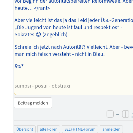
vor Beginn der autoritätsbefreiten Reformwelle. Abe
heute… </rant>
Aber vielleicht ist das ja das Leid jeder Ü50-Generati
„Die Jugend von heute ist faul und respektlos“ -
Sokrates 😉 (angeblich).
Schreie ich jetzt nach Autorität? Vielleicht. Aber - bev
man mich falsch versteht - nicht in Blau.
Rolf
--
sumpsi - posui - obstruxi
Beitrag melden
–
negati
po
Übersicht
alle Foren
SELFHTML-Forum
anmelden