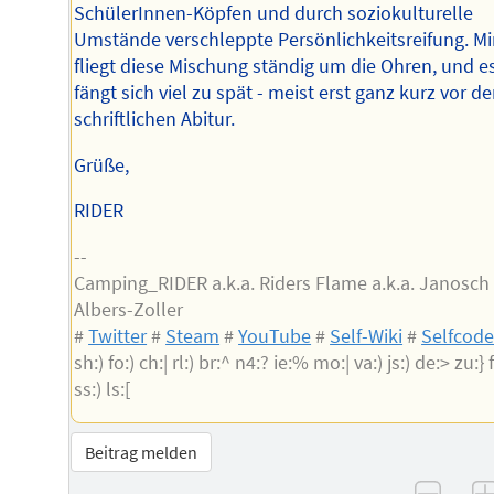
SchülerInnen-Köpfen und durch soziokulturelle
Umstände verschleppte Persönlichkeitsreifung. Mi
fliegt diese Mischung ständig um die Ohren, und e
fängt sich viel zu spät - meist erst ganz kurz vor d
schriftlichen Abitur.
Grüße,
RIDER
--
Camping_RIDER a.k.a. Riders Flame a.k.a. Janosch
Albers-Zoller
#
Twitter
#
Steam
#
YouTube
#
Self-Wiki
#
Selfcod
sh:) fo:) ch:| rl:) br:^ n4:? ie:% mo:| va:) js:) de:> zu:} f
ss:) ls:[
Beitrag melden
–