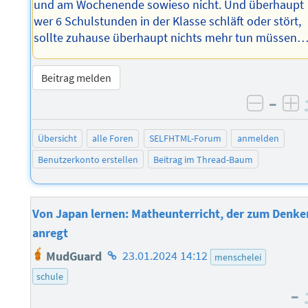
und am Wochenende sowieso nicht. Und überhaupt
wer 6 Schulstunden in der Klasse schläft oder stört,
sollte zuhause überhaupt nichts mehr tun müssen
Beitrag melden
–
negati
po
Übersicht
alle Foren
SELFHTML-Forum
anmelden
Benutzerkonto erstellen
Beitrag im Thread-Baum
Von Japan lernen: Matheunterricht, der zum Denke
anregt
Homepage
MudGuard
23.01.2024 14:12
menschelei
des
schule
Autors
–