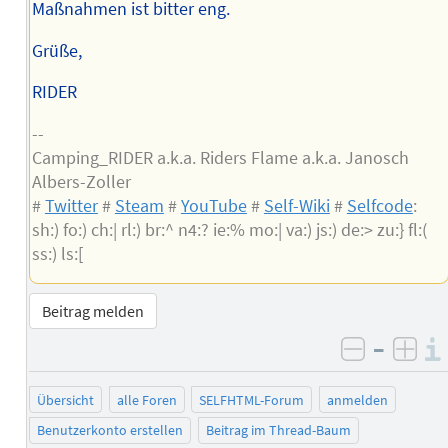
Maßnahmen ist bitter eng.
Grüße,
RIDER
--
Camping_RIDER a.k.a. Riders Flame a.k.a. Janosch
Albers-Zoller
#
Twitter
#
Steam
#
YouTube
#
Self-Wiki
#
Selfcode
:
sh:) fo:) ch:| rl:) br:^ n4:? ie:% mo:| va:) js:) de:> zu:} fl:(
ss:) ls:[
Beitrag melden
–
negativ 
posi
Übersicht
alle Foren
SELFHTML-Forum
anmelden
Benutzerkonto erstellen
Beitrag im Thread-Baum