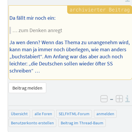
Da fällt mir noch ein:
… zum Denken anregt
Ja wen denn? Wenn das Thema zu unangenehm wird,
kann man ja immer noch überlegen, wie man anders
„buchstabiert“. Am Anfang war das aber auch noch
leichter: „die Deutschen sollen wieder öfter SS
schreiben“ …
Beitrag melden
–
negativ 
posi
Übersicht
alle Foren
SELFHTML-Forum
anmelden
Benutzerkonto erstellen
Beitrag im Thread-Baum