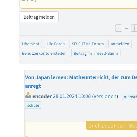
Beitrag melden
–
negat
Übersicht
alle Foren
SELFHTML-Forum
anmelden
Benutzerkonto erstellen
Beitrag im Thread-Baum
Von Japan lernen: Matheunterricht, der zum 
anregt
encoder
28.01.2024 10:08
(
Versionen
)
mensch
schule