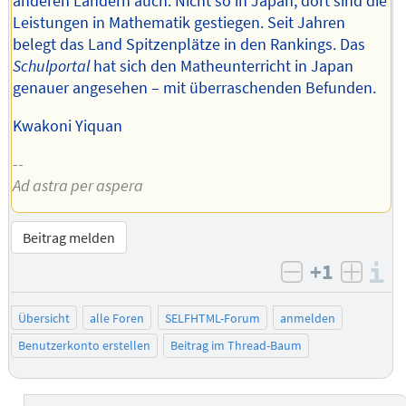
anderen Ländern auch. Nicht so in Japan; dort sind die
Leistungen in Mathematik gestiegen. Seit Jahren
belegt das Land Spitzenplätze in den Rankings. Das
Schulportal
hat sich den Matheunterricht in Japan
genauer angesehen – mit überraschenden Befunden.
Kwakoni Yiquan
--
Ad astra per aspera
Beitrag melden
+1
I
negativ bew
posit
Übersicht
alle Foren
SELFHTML-Forum
anmelden
Benutzerkonto erstellen
Beitrag im Thread-Baum