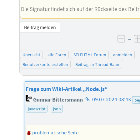
--
Die Signatur findet sich auf der Rückseite des Beitr
Beitrag melden
–
negat
Übersicht
alle Foren
SELFHTML-Forum
anmelden
Benutzerkonto erstellen
Beitrag im Thread-Baum
Frage zum Wiki-Artikel „Node.js“
Homepage
Gunnar Bittersmann
09.07.2024 08:43
beg
des
javascript
json
Autors
problematische Seite