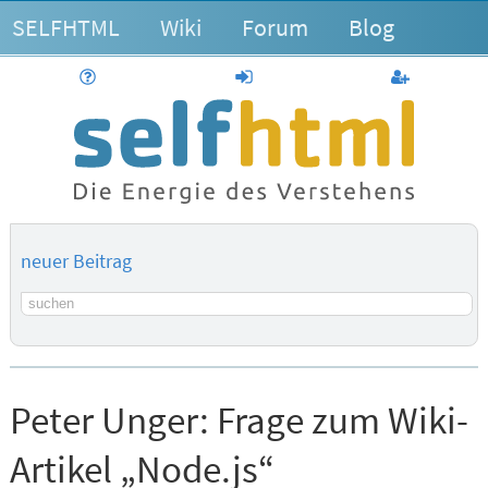
SELFHTML
Wiki
Forum
Blog
Hilfe
anmelden
Benutzerk
neuer Beitrag
Suchbegriff
Peter Unger:
Frage zum Wiki-
Artikel „Node.js“