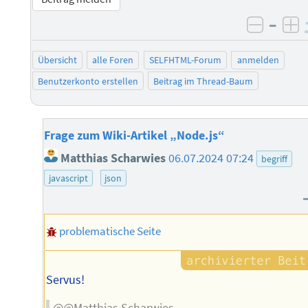
–
negati
po
Übersicht
alle Foren
SELFHTML-Forum
anmelden
Benutzerkonto erstellen
Beitrag im Thread-Baum
Frage zum Wiki-Artikel „Node.js“
Matthias Scharwies
06.07.2024 07:24
begriff
javascript
json
problematische Seite
Servus!