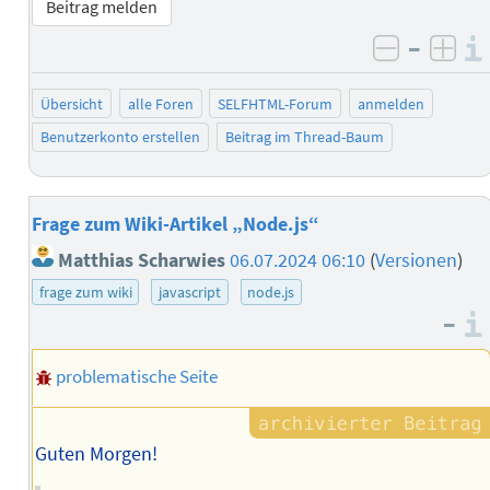
Beitrag melden
–
negativ 
posi
Übersicht
alle Foren
SELFHTML-Forum
anmelden
Benutzerkonto erstellen
Beitrag im Thread-Baum
Frage zum Wiki-Artikel „Node.js“
Matthias Scharwies
06.07.2024 06:10
(
Versionen
)
frage zum wiki
javascript
node.js
–
problematische Seite
Guten Morgen!