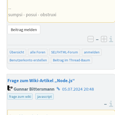
--
sumpsi - posui - obstruxi
Beitrag melden
–
negativ 
posi
Übersicht
alle Foren
SELFHTML-Forum
anmelden
Benutzerkonto erstellen
Beitrag im Thread-Baum
Frage zum Wiki-Artikel „Node.js“
Homepage
Gunnar Bittersmann
05.07.2024 20:48
des
frage zum wiki
javascript
Autors
–