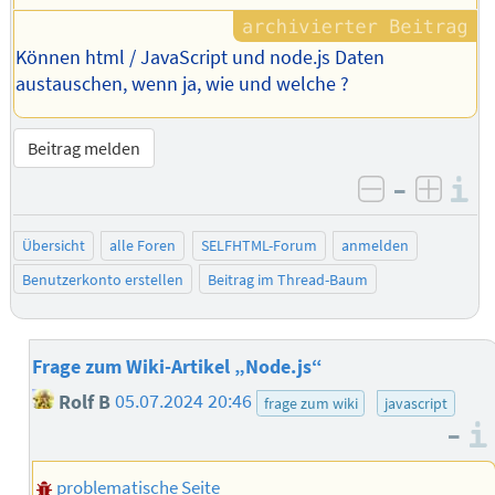
Können html / JavaScript und node.js Daten
austauschen, wenn ja, wie und welche ?
Beitrag melden
–
I
negativ be
posit
Übersicht
alle Foren
SELFHTML-Forum
anmelden
Benutzerkonto erstellen
Beitrag im Thread-Baum
Frage zum Wiki-Artikel „Node.js“
Rolf B
05.07.2024 20:46
frage zum wiki
javascript
–
problematische Seite