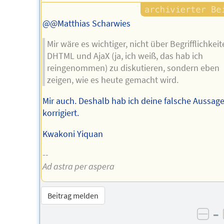
@@Matthias Scharwies
Mir wäre es wichtiger, nicht über Begrifflichkei
DHTML und AjaX (ja, ich weiß, das hab ich
reingenommen) zu diskutieren, sondern eben
zeigen, wie es heute gemacht wird.
Mir auch. Deshalb hab ich deine falsche Aussag
korrigiert.
Kwakoni Yiquan
--
Ad astra per aspera
Beitrag melden
–
neg