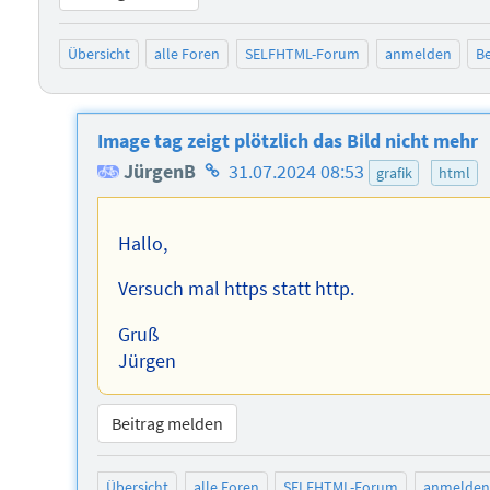
Übersicht
alle Foren
SELFHTML-Forum
anmelden
Be
Image tag zeigt plötzlich das Bild nicht mehr
Homepage
JürgenB
31.07.2024 08:53
grafik
html
des
Autors
Hallo,
Versuch mal https statt http.
Gruß
Jürgen
Beitrag melden
Übersicht
alle Foren
SELFHTML-Forum
anmelden