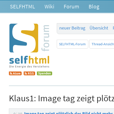
SELFHTML
Wiki
Forum
Blog
neuer Beitrag
Übersicht
SELFHTML-Forum
Thread-Ansich
Klaus1:
Image tag zeigt plöt
Image tag zeigt plötzlich das Bild nicht mehr
0
10