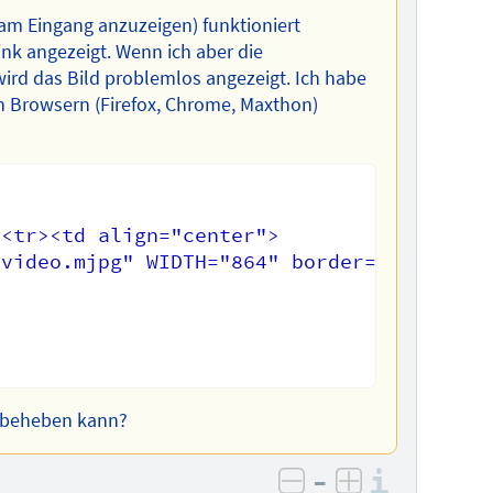
 am Eingang anzuzeigen) funktioniert
ink angezeigt. Wenn ich aber die
wird das Bild problemlos angezeigt. Ich habe
 Browsern (Firefox, Chrome, Maxthon)
<tr><td align="center">

video.mjpg" WIDTH="864" border="1">

s beheben kann?
–
Informa