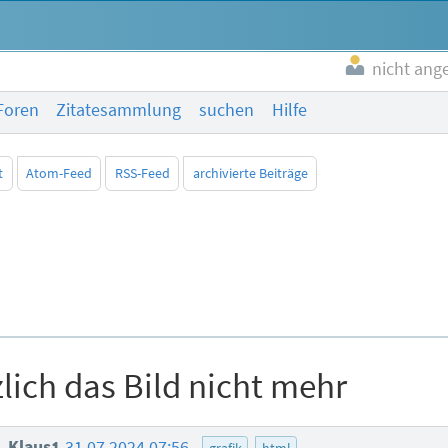
nicht ang
Foren
Zitatesammlung
suchen
Hilfe
t
Atom-Feed
RSS-Feed
archivierte Beiträge
zlich das Bild nicht mehr
Klaus1
31.07.2024 07:56
grafik
html