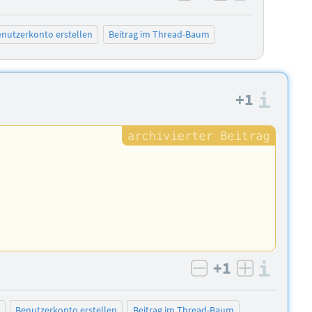
negativ bewerten
positiv bewe
nutzerkonto erstellen
Beitrag im Thread-Baum
+1
Info
+1
Info
negativ bewert
positiv b
Benutzerkonto erstellen
Beitrag im Thread-Baum