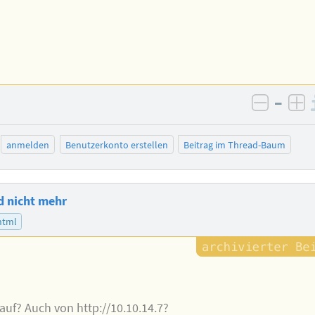
–
negativ
po
anmelden
Benutzerkonto erstellen
Beitrag im Thread-Baum
ld nicht mehr
html
auf? Auch von http://10.10.14.7?