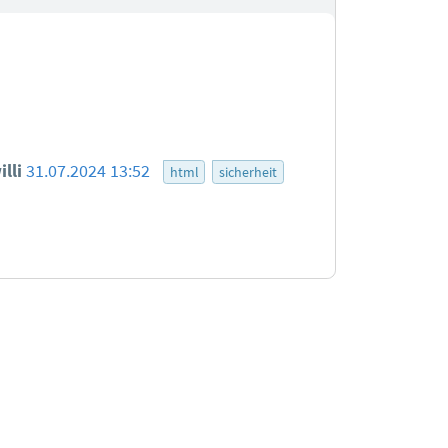
illi
31.07.2024 13:52
html
sicherheit
tionen zu den Bewertungsregeln