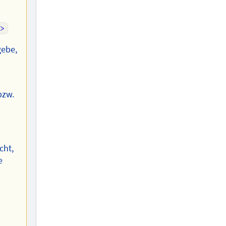
>
gebe,
bzw.
cht,
e