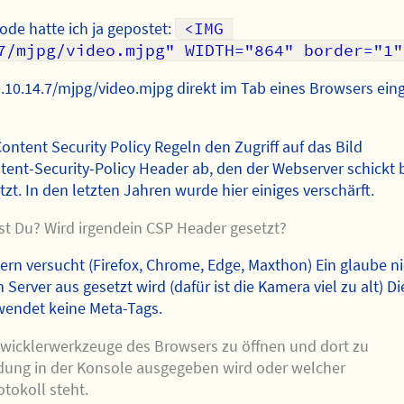
de hatte ich ja gepostet:
<IMG 
7/mjpg/video.mjpg" WIDTH="864" border="1"
.10.14.7/mjpg/video.mjpg direkt im Tab eines Browsers ein
ontent Security Policy Regeln den Zugriff auf das Bild
ent-Security-Policy Header ab, den der Webserver schickt 
zt. In den letzten Jahren wurde hier einiges verschärft.
 Du? Wird irgendein CSP Header gesetzt?
ern versucht (Firefox, Chrome, Edge, Maxthon) Ein glaube ni
erver aus gesetzt wird (dafür ist die Kamera viel zu alt) Di
wendet keine Meta-Tags.
ntwicklerwerkzeuge des Browsers zu öffnen und dort zu
ung in der Konsole ausgegeben wird oder welcher
tokoll steht.