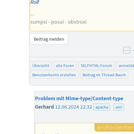
Rolf
--
sumpsi - posui - obstruxi
Beitrag melden
ne
Übersicht
alle Foren
SELFHTML-Forum
anmeld
Benutzerkonto erstellen
Beitrag im Thread-Baum
Problem mit Mime-type/Content-type
Gerhard
12.06.2024 22:32
apache
xml