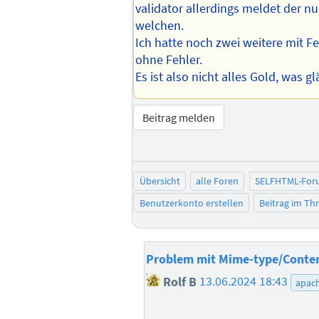
validator allerdings meldet der nur
welchen.
Ich hatte noch zwei weitere mit F
ohne Fehler.
Es ist also nicht alles Gold, was gl
Beitrag melden
Übersicht
alle Foren
SELFHTML-For
Benutzerkonto erstellen
Beitrag im T
Problem mit Mime-type/Conte
Rolf B
13.06.2024 18:43
apac