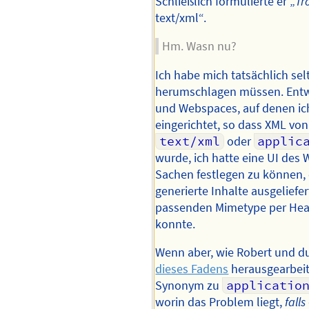
Schließlich formulierte er „
Tr
text/xml“.
Hm. Wasn nu?
Ich habe mich tatsächlich sel
herumschlagen müssen. Entw
und Webspaces, auf denen ich
eingerichtet, so dass XML von
text/xml
oder
applic
wurde, ich hatte eine UI des
Sachen festlegen zu können,
generierte Inhalte ausgeliefer
passenden Mimetype per Hea
konnte.
Wenn aber, wie Robert und 
dieses Fadens
herausgearbeit
Synonym zu
applicatio
worin das Problem liegt,
falls