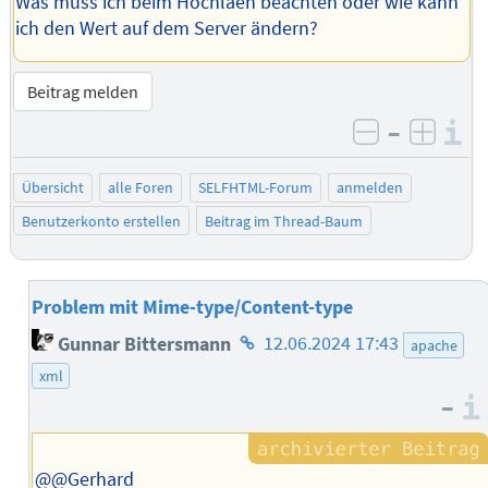
Was muss ich beim Hochlaen beachten oder wie kann
ich den Wert auf dem Server ändern?
Beitrag melden
–
I
negativ be
posit
Übersicht
alle Foren
SELFHTML-Forum
anmelden
Benutzerkonto erstellen
Beitrag im Thread-Baum
Problem mit Mime-type/Content-type
Homepage
Gunnar Bittersmann
12.06.2024 17:43
apache
des
xml
Autors
–
@@Gerhard