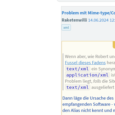
Problem mit Mime-type/C
Raketenwilli
14.06.2024 12
xml
Wenn aber, wie Robert u
Fussel dieses Fadens
hera
text/xml
ein Synony
application/xml
is
Problem liegt,
falls
die Sit
text/xml
ausgeliefert
Dann läge die Ursache des
empfangenden Software - 
den Alias nicht kennt und m