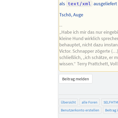
als
text/xml
ausgeliefert 
Tschö, Auge
--
„Habe ich mir das nur eingebi
kleine Hund wirklich spreche
behauptet, nicht dazu imstan
Victor. Schnapper zögerte (…
schließlich, „ich schätze, er
wissen.“ Terry Prattchett, Vol
Beitrag melden
Übersicht
alle Foren
SELFHTM
Benutzerkonto erstellen
Beitrag