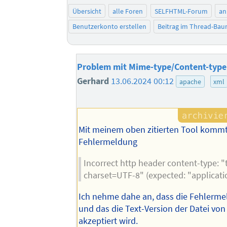
Übersicht
alle Foren
SELFHTML-Forum
an
Benutzerkonto erstellen
Beitrag im Thread-Ba
Problem mit Mime-type/Content-type
Gerhard
13.06.2024 00:12
apache
xml
Mit meinem oben zitierten Tool kommt
Fehlermeldung
Incorrect http header content-type: "
charset=UTF-8" (expected: "applicati
Ich nehme dahe an, dass die Fehlermel
und das die Text-Version der Datei vo
akzeptiert wird.