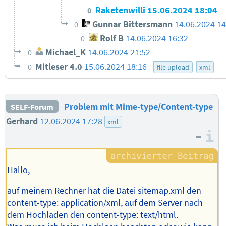
Raketenwilli
15.06.2024 18:04
0
Gunnar Bittersmann
14.06.2024 14
0
Rolf B
14.06.2024 16:32
0
Michael_K
14.06.2024 21:52
0
Mitleser 4.0
15.06.2024 18:16
0
file upload
xml
Problem mit Mime-type/Content-type
SELF-Forum
Gerhard
12.06.2024 17:28
xml
–
I
Hallo,
auf meinem Rechner hat die Datei sitemap.xml den
content-type: application/xml, auf dem Server nach
dem Hochladen den content-type: text/html.