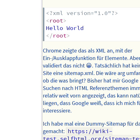
<?xml version="1.0"?>
<
root
>
</
root
>
Chrome zeigte das als XML an, mit der
Ein-/Ausklappfunktion für Elemente. Abe
validiert das nicht 😀. Tatsächlich hat ke
Site eine sitemap.xml. Die wäre arg umfa
ob die was bringt? Bisher hat mir Google
Suchen nach HTML Referenzthemen imm
relativ weit vorn angezeigt, das kann nat
liegen, dass Google weiß, dass ich mich f
interessiere.
Ich habe mal eine Dummy-Sitemap für da
gemacht:
https://wiki-
test.selfhtml.org/sitemap-te