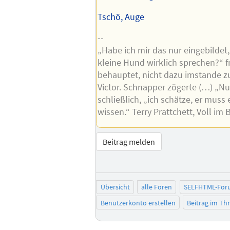
Tschö, Auge
--
„Habe ich mir das nur eingebildet
kleine Hund wirklich sprechen?“ f
behauptet, nicht dazu imstande zu
Victor. Schnapper zögerte (…) „N
schließlich, „ich schätze, er muss
wissen.“ Terry Prattchett, Voll im 
Beitrag melden
Übersicht
alle Foren
SELFHTML-For
Benutzerkonto erstellen
Beitrag im T