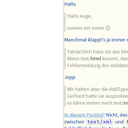
Hallo
Hallo Auge,
nomen est omen 😉
Manchmal klappt's ja immer 
Tatsächlich habe ich das h
Wenn text/
html
kommt, dann
Fehlermeldung des Validat
Jepp.
Wir hatten aber die AddType-
Gerhard hatte sie ausprobier
es käme immer noch text/
x
In diesem Posting?
Nicht, das
zwischen
text/xml
und