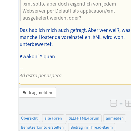
.xml sollte aber doch eigentlich von jedem
Webserver per Default als application/xml
ausgeliefert werden, oder?
Das hab ich mich auch gefragt. Aber wer weiß, was
manche Hoster da voreinstellen. XML wird wohl
unterbewertet.
Kwakoni Yiquan
--
Ad astra per aspera
Beitrag melden
–
negat
Übersicht
alle Foren
SELFHTML-Forum
anmelden
Benutzerkonto erstellen
Beitrag im Thread-Baum