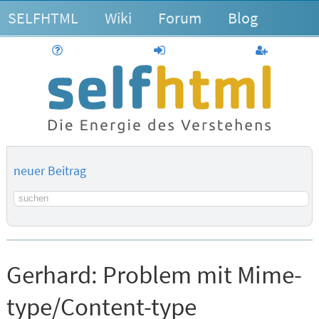
SELFHTML
Wiki
Forum
Blog
Hilfe
anmelden
Benutzerk
neuer Beitrag
Suchbegriff
Gerhard:
Problem mit Mime-
type/Content-type