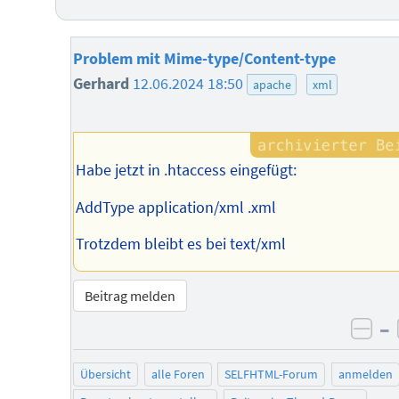
Problem mit Mime-type/Content-type
Gerhard
12.06.2024 18:50
apache
xml
Habe jetzt in .htaccess eingefügt:
AddType application/xml .xml
Trotzdem bleibt es bei text/xml
Beitrag melden
–
neg
Übersicht
alle Foren
SELFHTML-Forum
anmelden