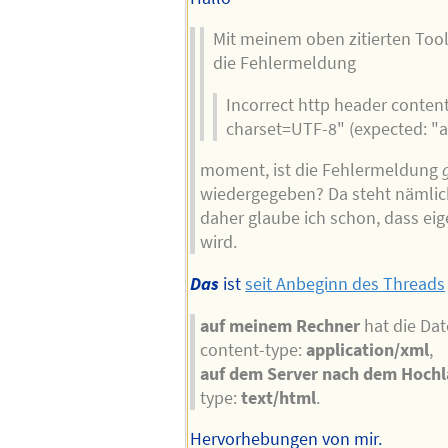
Mit meinem oben zitierten To
die Fehlermeldung
Incorrect http header content
charset=UTF-8" (expected: "a
moment, ist die Fehlermeldung
wiedergegeben? Da steht nämlic
daher glaube ich schon, dass eig
wird.
Das
ist
seit Anbeginn des Threads
auf meinem Rechner
hat die Dat
content-type:
application/xml
,
auf dem Server nach dem Hoch
type:
text/html
.
Hervorhebungen von mir.