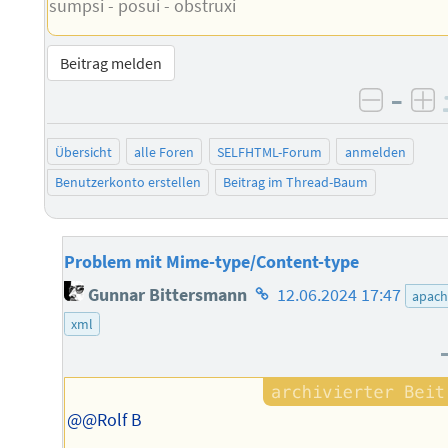
sumpsi - posui - obstruxi
Beitrag melden
–
negati
po
Übersicht
alle Foren
SELFHTML-Forum
anmelden
Benutzerkonto erstellen
Beitrag im Thread-Baum
Problem mit Mime-type/Content-type
Homepage
Gunnar Bittersmann
12.06.2024 17:47
apach
des
xml
Autors
@@Rolf B