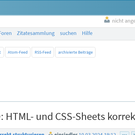
nicht ang
Foren
Zitatesammlung
suchen
Hilfe
t
Atom-Feed
RSS-Feed
archivierte Beiträge
: HTML- und CSS-Sheets korrekt
rrekt strukturieren
einsiedler
10.03.2024 19:12
css