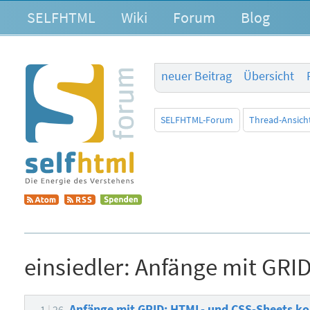
SELFHTML
Wiki
Forum
Blog
neuer Beitrag
Übersicht
SELFHTML-Forum
Thread-Ansich
einsiedler:
Anfänge mit GRID
Anfänge mit GRID: HTML- und CSS-Sheets ko
-1
26