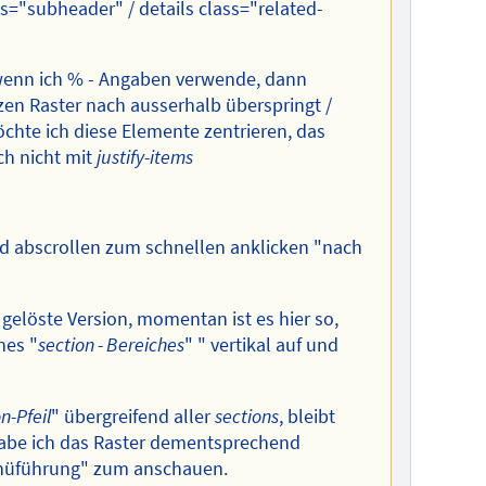
ss="subheader" / details class="related-
wenn ich % - Angaben verwende, dann
nzen Raster nach ausserhalb überspringt /
öchte ich diese Elemente zentrieren, das
ch nicht mit
justify-items
und abscrollen zum schnellen anklicken "nach
 gelöste Version, momentan ist es hier so,
nes "
section - Bereiches
" " vertikal auf und
n-Pfeil
" übergreifend aller
sections
, bleibt
habe ich das Raster dementsprechend
Menüführung" zum anschauen.