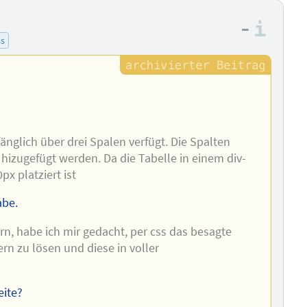
–
Info
ss
nfänglich über drei Spalen verfügt. Die Spalten
hizugefügt werden. Da die Tabelle in einem div-
px platziert ist
abe.
n, habe ich mir gedacht, per css das besagte
n zu lösen und diese in voller
eite?