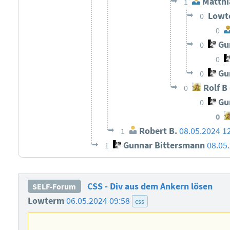
Matthi
1
Lowt
0
0
Gun
0
0
Gun
0
Rolf B
0
Gun
0
0
Robert B.
08.05.2024 1
1
Gunnar Bittersmann
08.05
1
CSS - Div aus dem Ankern lösen
SELF-Forum
Lowterm
06.05.2024 09:58
css