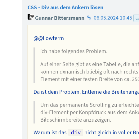
CSS - Div aus dem Ankern lösen
Homepage
Gunnar Bittersmann
06.05.2024 10:45
c
des
Autors
@@Lowterm
ich habe folgendes Problem.
Auf einer Seite gibt es eine Tabelle, die a
können dxnamisch bliebig oft nach rechts 
Element mit einer festen Breite von ca. 350
Da ist dein Problem. Entferne die Breitenang
Um das permanente Scrolling zu erleichter
div-Element per Konpfdruck aus dem Anker
Bildschirmbereite anzuzeigen.
Warum ist das
div
nicht gleich in voller Br