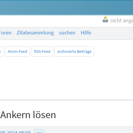
nicht ang
Foren
Zitatesammlung
suchen
Hilfe
t
Atom-Feed
RSS-Feed
archivierte Beiträge
 Ankern lösen
.05.2024 09:58
css