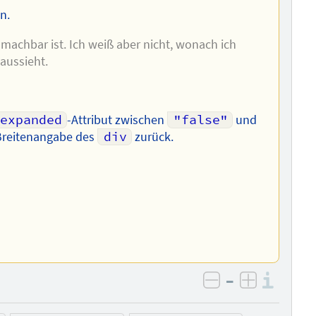
n.
machbar ist. Ich weiß aber nicht, wonach ich
aussieht.
-expanded
-Attribut zwischen
"false"
und
Breitenangabe des
div
zurück.
–
Info
negativ bewer
positiv b