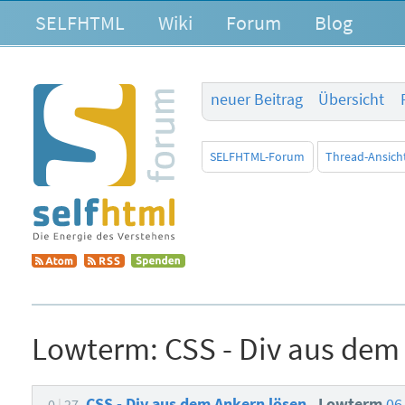
SELFHTML
Wiki
Forum
Blog
neuer Beitrag
Übersicht
SELFHTML-Forum
Thread-Ansich
Lowterm:
CSS - Div aus dem
CSS - Div aus dem Ankern lösen
Lowterm
06
0
27