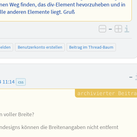
einen Weg finden, das div-Element hevorzuheben und in
alle anderen Elemente liegt. Gruß
–
I
negativ be
posit
elden
Benutzerkonto erstellen
Beitrag im Thread-Baum
–
4 11:14
css
n voller Breite?
endesigns können die Breitenangaben nicht entfernt