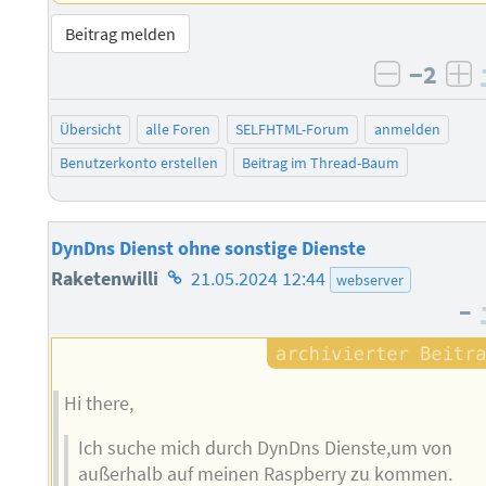
Beitrag melden
−2
negativ 
po
Übersicht
alle Foren
SELFHTML-Forum
anmelden
Benutzerkonto erstellen
Beitrag im Thread-Baum
DynDns Dienst ohne sonstige Dienste
Homepage
Raketenwilli
21.05.2024 12:44
webserver
–
des
Autors
Hi there,
Ich suche mich durch DynDns Dienste,um von
außerhalb auf meinen Raspberry zu kommen.