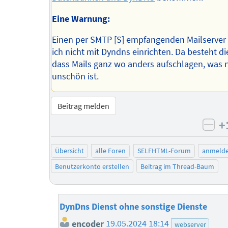
Eine Warnung:
Einen per SMTP [S] empfangenden Mailserver
ich nicht mit Dyndns einrichten. Da besteht di
dass Mails ganz wo anders aufschlagen, was n
unschön ist.
Beitrag melden
+
neg
Übersicht
alle Foren
SELFHTML-Forum
anmeld
Benutzerkonto erstellen
Beitrag im Thread-Baum
DynDns Dienst ohne sonstige Dienste
encoder
19.05.2024 18:14
webserver