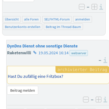
–
I
negativ be
posit
Übersicht
alle Foren
SELFHTML-Forum
anmelden
Benutzerkonto erstellen
Beitrag im Thread-Baum
DynDns Dienst ohne sonstige Dienste
Homepage
Raketenwilli
19.05.2024 16:14
webserver
–
des
Autors
Hast Du zufällig eine Fritzbox?
Beitrag melden
–
negativ 
posi