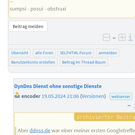
--
sumpsi - posui - obstruxi
Beitrag melden
–
negativ 
posi
Übersicht
alle Foren
SELFHTML-Forum
anmelden
Benutzerkonto erstellen
Beitrag im Thread-Baum
DynDns Dienst ohne sonstige Dienste
encoder
19.05.2024 21:06
(
Versionen
)
webserver
–
Aber
ddnss.de
war einer meiner ersten Googletreffe