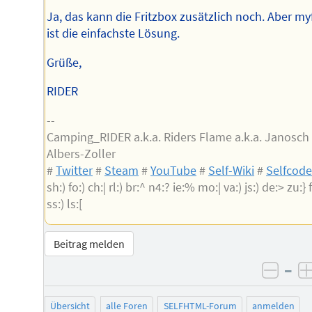
Ja, das kann die Fritzbox zusätzlich noch. Aber myf
ist die einfachste Lösung.
Grüße,
RIDER
--
Camping_RIDER a.k.a. Riders Flame a.k.a. Janosch
Albers-Zoller
#
Twitter
#
Steam
#
YouTube
#
Self-Wiki
#
Selfcod
sh:) fo:) ch:| rl:) br:^ n4:? ie:% mo:| va:) js:) de:> zu:} f
ss:) ls:[
Beitrag melden
–
negat
Übersicht
alle Foren
SELFHTML-Forum
anmelden