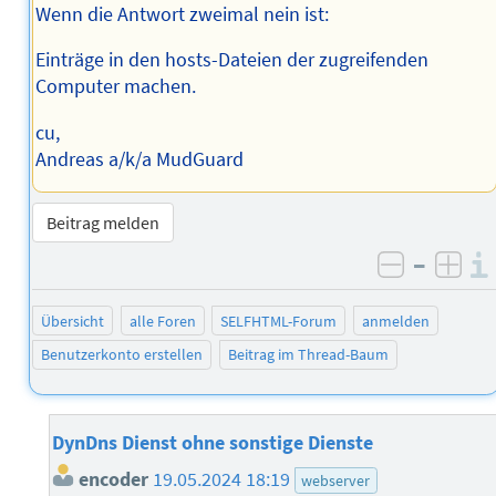
Wenn die Antwort zweimal nein ist:
Einträge in den hosts-Dateien der zugreifenden
Computer machen.
cu,
Andreas a/k/a MudGuard
Beitrag melden
–
negativ 
posi
Übersicht
alle Foren
SELFHTML-Forum
anmelden
Benutzerkonto erstellen
Beitrag im Thread-Baum
DynDns Dienst ohne sonstige Dienste
encoder
19.05.2024 18:19
webserver