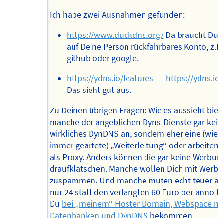
Ich habe zwei Ausnahmen gefunden:
https://www.duckdns.org/
Da braucht Du
auf Deine Person rückfahrbares Konto, z.
github oder google.
https://ydns.io/features
---
https://ydns.i
Das sieht gut aus.
Zu Deinen übrigen Fragen: Wie es aussieht bi
manche der angeblichen Dyns-Dienste gar ke
wirkliches DynDNS an, sondern eher eine (wi
immer geartete) „Weiterleitung“ oder arbeiten
als Proxy. Anders können die gar keine Werb
draufklatschen. Manche wollen Dich mit Wer
zuspammen. Und manche muten echt teuer a
nur 24 statt den verlangten 60 Euro per anno
Du
bei „meinem“ Hoster Domain, Webspace m
Datenbanken und DynDNS
bekommen.