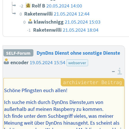
Rolf B
20.05.2024 14:00
-2
Raketenwilli
21.05.2024 12:44
0
klawischnigg
21.05.2024 15:03
0
Raketenwilli
21.05.2024 18:04
-1
DynDns Dienst ohne sonstige Dienste
SELF-Forum
encoder
19.05.2024 15:54
webserver
–
I
Schöne Pfingsten euch allen!
Ich suche mich durch DynDns Dienste,um von
außerhalb auf meinen Raspberry zu kommen.
Ich finde unter dem Suchbegriff vieles, was meiner
Meinung weit über DynDns hinausgeht. Es scheint als