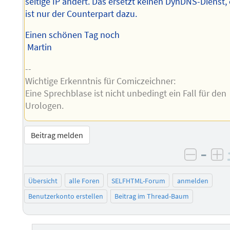
seitige IP ändert. Das ersetzt keinen DynDNS-Dienst,
ist nur der Counterpart dazu.
Einen schönen Tag noch
Martin
--
Wichtige Erkenntnis für Comiczeichner:
Eine Sprechblase ist nicht unbedingt ein Fall für den
Urologen.
Beitrag melden
–
negati
po
Übersicht
alle Foren
SELFHTML-Forum
anmelden
Benutzerkonto erstellen
Beitrag im Thread-Baum