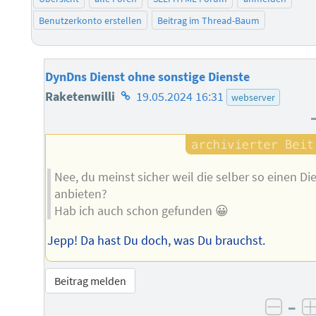
Benutzerkonto erstellen
Beitrag im Thread-Baum
DynDns Dienst ohne sonstige Dienste
Homepage
Raketenwilli
19.05.2024 16:31
webserver
des
Autors
Nee, du meinst sicher weil die selber so einen Di
anbieten?
Hab ich auch schon gefunden 😀
Jepp! Da hast Du doch, was Du brauchst.
Beitrag melden
–
negat