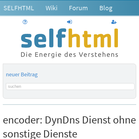
SELFHTML
Wiki
Forum
Blog
Hilfe
anmelden
Benutzerk
neuer Beitrag
Suchbegriff
encoder:
DynDns Dienst ohne
sonstige Dienste