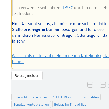
Ich verwende seit Jahren
deSEC
und bin damit sehr
zufrieden.
Hm. Das sieht so aus, als müsste man sich am dritter
Stelle eine
eigene
Domain besorgen und für diese
dann deren Nameserver eintragen. Oder liege ich da
falsch?
Was ich als erstes auf meinem neuen Notebook geta
habe...
.
Beitrag melden
–
negati
po
Übersicht
alle Foren
SELFHTML-Forum
anmelden
Benutzerkonto erstellen
Beitrag im Thread-Baum