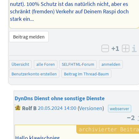
nutzt). 100% Schutz ist das natürlich nicht, aber es
schränkt (fremden) Verkehr auf Deinem Raspi doch
stark ein...
Beitrag melden
+1
negativ b
posi
Übersicht
alle Foren
SELFHTML-Forum
anmelden
Benutzerkonto erstellen
Beitrag im Thread-Baum
DynDns Dienst ohne sonstige Dienste
Rolf B
20.05.2024 14:00
(
Versionen
)
webserver
−2
Hallo klawischnigg,