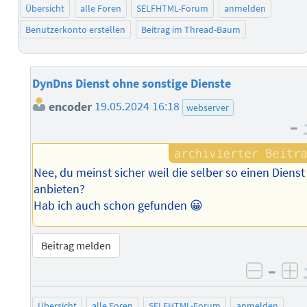
Übersicht
alle Foren
SELFHTML-Forum
anmelden
Benutzerkonto erstellen
Beitrag im Thread-Baum
DynDns Dienst ohne sonstige Dienste
encoder
19.05.2024 16:18
webserver
–
Nee, du meinst sicher weil die selber so einen Dienst
anbieten?
Hab ich auch schon gefunden 😀
Beitrag melden
–
negati
po
Übersicht
alle Foren
SELFHTML-Forum
anmelden