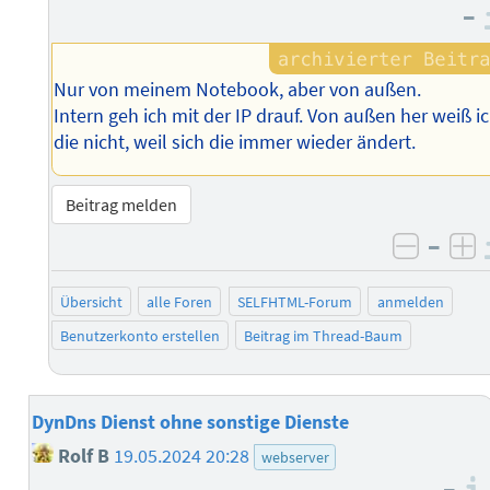
–
Nur von meinem Notebook, aber von außen.
Intern geh ich mit der IP drauf. Von außen her weiß i
die nicht, weil sich die immer wieder ändert.
Beitrag melden
–
negati
po
Übersicht
alle Foren
SELFHTML-Forum
anmelden
Benutzerkonto erstellen
Beitrag im Thread-Baum
DynDns Dienst ohne sonstige Dienste
Rolf B
19.05.2024 20:28
webserver
–