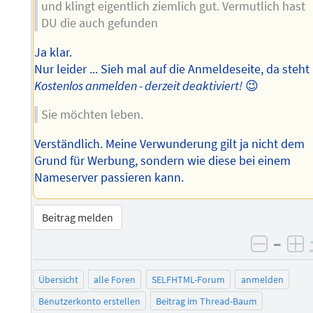
und klingt eigentlich ziemlich gut. Vermutlich hast
DU die auch gefunden
Ja klar.
Nur leider ... Sieh mal auf die Anmeldeseite, da steht
Kostenlos anmelden - derzeit deaktiviert!
😉
Sie möchten leben.
Verständlich. Meine Verwunderung gilt ja nicht dem
Grund für Werbung, sondern wie diese bei einem
Nameserver passieren kann.
Beitrag melden
–
negati
po
Übersicht
alle Foren
SELFHTML-Forum
anmelden
Benutzerkonto erstellen
Beitrag im Thread-Baum